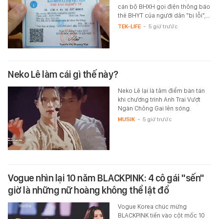
cán bộ BHXH gọi điện thông báo
thẻ BHYT của người dân "bị lỗi",…
TEK-LIFE
-
5 giờ trước
Neko Lê làm cái gì thế này?
Neko Lê lại là tâm điểm bàn tán
khi chương trình Anh Trai Vượt
Ngàn Chông Gai lên sóng.
MUSIK
-
5 giờ trước
Vogue nhìn lại 10 năm BLACKPINK: 4 cô gái "sến"
giờ là những nữ hoàng không thể lật đổ
Vogue Korea chúc mừng
BLACKPINK tiến vào cột mốc 10