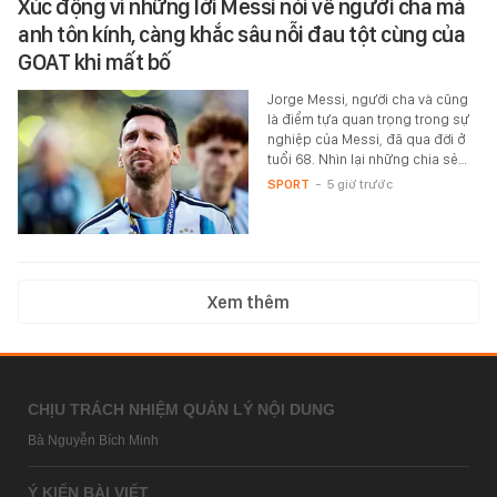
Xúc động vì những lời Messi nói về người cha mà
anh tôn kính, càng khắc sâu nỗi đau tột cùng của
GOAT khi mất bố
Jorge Messi, người cha và cũng
là điểm tựa quan trọng trong sự
nghiệp của Messi, đã qua đời ở
tuổi 68. Nhìn lại những chia sẻ…
SPORT
-
5 giờ trước
Xem thêm
CHỊU TRÁCH NHIỆM QUẢN LÝ NỘI DUNG
Bà Nguyễn Bích Minh
Ý KIẾN BÀI VIẾT