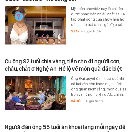
Mỹ nhân showbiz này là cái tên
được nhắc đến nhiều nhất sau 4
tập phát sóng của show hẹn hò
dành cho trai xinh - gái đẹp có…
STAR
-
6 giờ trước
Cụ ông 92 tuổi chia vàng, tiền cho 41 người con,
cháu, chắt ở Nghệ An: Hé lộ về món quà đặc biệt
Ông Đại quyết định trao quà khi
cả hai vẫn còn khỏe mạnh. Bởi
ông quan niệm rằng, món quà sẽ
trọn vẹn ý nghĩa khi được chính…
XÃ HỘI
-
6 giờ trước
Người đàn ông 55 tuổi ăn khoai lang mỗi ngày để