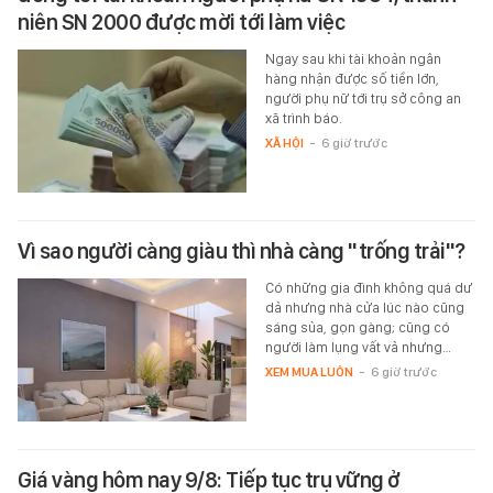
niên SN 2000 được mời tới làm việc
Ngay sau khi tài khoản ngân
hàng nhận được số tiền lớn,
người phụ nữ tới trụ sở công an
xã trình báo.
XÃ HỘI
-
6 giờ trước
Vì sao người càng giàu thì nhà càng "trống trải"?
Có những gia đình không quá dư
dả nhưng nhà cửa lúc nào cũng
sáng sủa, gọn gàng; cũng có
người làm lụng vất vả nhưng…
XEM MUA LUÔN
-
6 giờ trước
Giá vàng hôm nay 9/8: Tiếp tục trụ vững ở