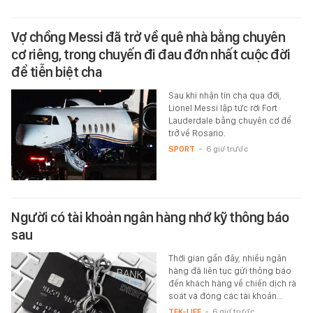
Vợ chồng Messi đã trở về quê nhà bằng chuyên
cơ riêng, trong chuyến đi đau đớn nhất cuộc đời
để tiễn biệt cha
Sau khi nhận tin cha qua đời,
Lionel Messi lập tức rời Fort
Lauderdale bằng chuyên cơ để
trở về Rosario.
SPORT
-
6 giờ trước
Người có tài khoản ngân hàng nhớ kỹ thông báo
sau
Thời gian gần đây, nhiều ngân
hàng đã liên tục gửi thông báo
đến khách hàng về chiến dịch rà
soát và đóng các tài khoản…
TEK-LIFE
-
6 giờ trước