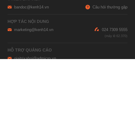
bandoc@kenh14.vn
Câu hỏi thường gặp
HỢP TÁC NỘI DUNG
marketing@kenh14.vn
024 7309 5555
HỖ TRỢ QUẢNG CÁO
giaitrixahoi@admicro.vn
02473007108
TRỤ SỞ HÀ NỘI
Tầng 21, Tòa nhà Center Building, Hapulico Complex, Số 01, phố
Nguyễn Huy Tưởng, phường Thanh Xuân, thành phố Hà Nội
TRỤ SỞ TP.HỒ CHÍ MINH
Tầng 4, Tòa nhà 123, số 127 Võ Văn Tần, Phường Xuân Hòa, TPHCM
Giấy phép thiết lập trang thông tin điện tử tổng hợp trên mạng số