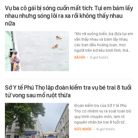
Vụ ba cô gái bị sóng cuốn mất tích: Tụi em bám lấy
nhau nhưng sóng lôi ra xa rồi không thấy nhau
nữa
“Khi rơi xuống biển, ba đứa tụi em
vẫn thấy nhau và bám lấy nhau,
các bạn đều hoảng loạn, mọi
người trên bờ kêu bình tĩnh, thả…
XÃ HỘI
-
6 giờ trước
Sở Y tế Phú Thọ lập đoàn kiểm tra vụ bé trai 8 tuổi
tử vong sau mổ ruột thừa
Đoàn kiểm tra của Sở Y tế Phú
Thọ có nhiệm vụ rà soát toàn bộ
quy trình chuyên môn, làm rõ
nguyên nhân bé trai 8 tuổi tử…
SỨC KHỎE
-
6 giờ trước