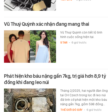
Vũ Thuý Quỳnh xác nhận đang mang thai
Vũ Thuý Quỳnh còn tiết lộ tình
hình cuộc sống hiện tại.
STAR
-
6 giờ trước
Phát hiện kho báu nặng gần 7kg, trị giá hơn 8,9 tỷ
đồng khi đang leo núi
Tháng 2/2025, hai người đàn ông
tại CH Czech trong lúc đi leo núi
đã tình cờ phát hiện một kho báu
nặng gần 7kg, gồm 598 đồng…
THẾ GIỚI ĐÓ ĐÂY
-
6 giờ trước