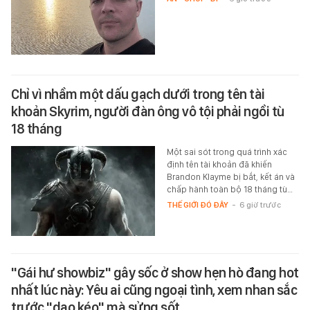
Chỉ vì nhầm một dấu gạch dưới trong tên tài
khoản Skyrim, người đàn ông vô tội phải ngồi tù
18 tháng
Một sai sót trong quá trình xác
định tên tài khoản đã khiến
Brandon Klayme bị bắt, kết án và
chấp hành toàn bộ 18 tháng tù…
THẾ GIỚI ĐÓ ĐÂY
-
6 giờ trước
"Gái hư showbiz" gây sốc ở show hẹn hò đang hot
nhất lúc này: Yêu ai cũng ngoại tình, xem nhan sắc
trước "dao kéo" mà sửng sốt