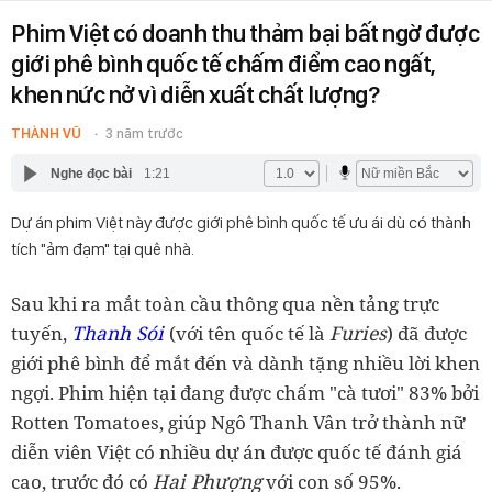
Phim Việt có doanh thu thảm bại bất ngờ được
giới phê bình quốc tế chấm điểm cao ngất,
khen nức nở vì diễn xuất chất lượng?
THÀNH VŨ
3 năm trước
Nghe đọc bài
1:21
Dự án phim Việt này được giới phê bình quốc tế ưu ái dù có thành
tích "ảm đạm" tại quê nhà.
Sau khi ra mắt toàn cầu thông qua nền tảng trực
Thanh Sói
Furies
tuyến,
(với tên quốc tế là
) đã được
giới phê bình để mắt đến và dành tặng nhiều lời khen
ngợi. Phim hiện tại đang được chấm "cà tươi" 83% bởi
Rotten Tomatoes, giúp Ngô Thanh Vân trở thành nữ
diễn viên Việt có nhiều dự án được quốc tế đánh giá
Hai Phượng
cao, trước đó có
với con số 95%.