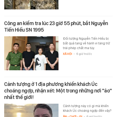
Công an kiểm tra lúc 23 giờ 55 phút, bắt Nguyễn
Tiến Hiếu SN 1995
Đối tượng Nguyễn Tiến Hiếu bị
bắt quả tang về hành vi tàng trữ
trái phép chất ma túy.
XÃ HỘI
-
6 giờ trước
Cảnh tượng ở 1 địa phương khiến khách Úc
choáng ngợp, nhận xét: Một trong những nơi "ảo"
nhất thế giới!
Cảnh tượng này có gì mà khiến
khách Úc choáng ngợp đến vậy?
ĂN - CHƠI - ĐI
-
6 giờ trước