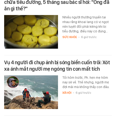
chữa tiểu đường, 5 tháng sau bác sĩ hỏi: "Ông đã
ăn gì thế?"
Nhiều người thường truyền tai
nhau rằng khoai lang có vị ngọt
nên tuyệt đối phải kiêng khi bị
tiểu đường, điều này có đúng…
SỨC KHỎE
-
6 giờ trước
Vụ 4 người đi chụp ảnh bị sóng biển cuốn trôi: Xót
xa ánh mắt người mẹ ngóng tin con mất tích
Tối hôm trước, Ph. hẹn mẹ hôm
nay sẽ về. Thế nhưng, người mẹ
đợi mãi mà không thấy con đâu.
XÃ HỘI
-
6 giờ trước