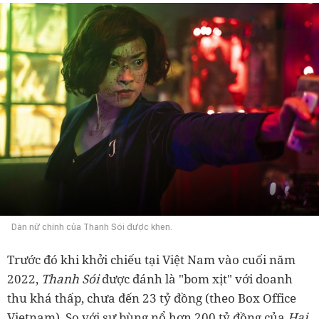
Dàn nữ chính của Thanh Sói được khen.
Trước đó khi khởi chiếu tại Việt Nam vào cuối năm
2022,
Thanh Sói
được đánh là "bom xịt" với doanh
thu khá thấp, chưa đến 23 tỷ đồng (theo Box Office
Vietnam). So với sự bùng nổ hơn 200 tỷ đồng của
Hai