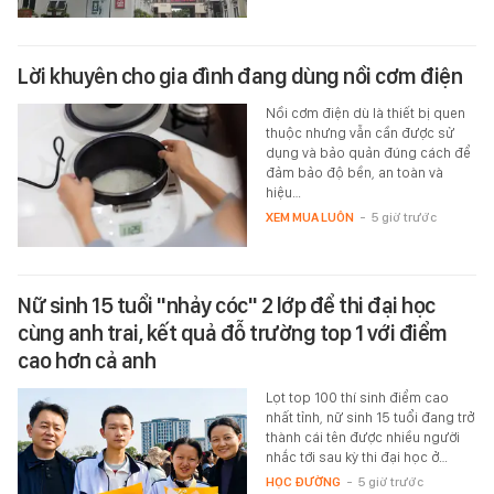
Lời khuyên cho gia đình đang dùng nồi cơm điện
Nồi cơm điện dù là thiết bị quen
thuộc nhưng vẫn cần được sử
dụng và bảo quản đúng cách để
đảm bảo độ bền, an toàn và
hiệu…
XEM MUA LUÔN
-
5 giờ trước
Nữ sinh 15 tuổi "nhảy cóc" 2 lớp để thi đại học
cùng anh trai, kết quả đỗ trường top 1 với điểm
cao hơn cả anh
Lọt top 100 thí sinh điểm cao
nhất tỉnh, nữ sinh 15 tuổi đang trở
thành cái tên được nhiều người
nhắc tới sau kỳ thi đại học ở…
HỌC ĐƯỜNG
-
5 giờ trước