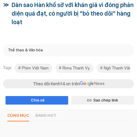
Dàn sao Hàn khổ sở với khán giả vì đóng phản
diện quá đạt, có người bị "bỏ theo dõi" hàng
loạt
Thể thao & Văn hóa
Tags
Phim Việt Nam
Rima Thanh Vy
Ngô Thanh Vân
Theo dõi Kenh14.vn trên
Chia sẻ
Sao chép link
CÙNG MỤC
ĐANG HOT