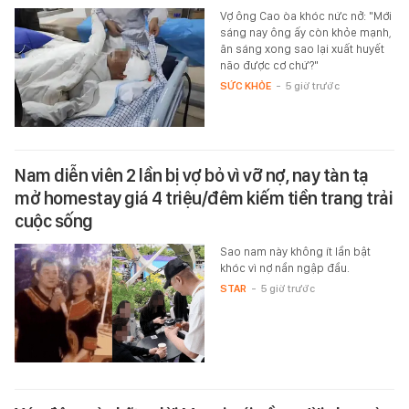
Vợ ông Cao òa khóc nức nở: "Mới
sáng nay ông ấy còn khỏe mạnh,
ăn sáng xong sao lại xuất huyết
não được cơ chứ?"
SỨC KHỎE
-
5 giờ trước
Nam diễn viên 2 lần bị vợ bỏ vì vỡ nợ, nay tàn tạ
mở homestay giá 4 triệu/đêm kiếm tiền trang trải
cuộc sống
Sao nam này không ít lần bật
khóc vì nợ nần ngập đầu.
STAR
-
5 giờ trước