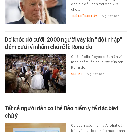
đớn dữ dội, con trai ông vừa
cho…
THẾ GIỚI ĐÓ ĐÂY
-
5 giờ trước
Dở khóc dở cười: 2000 người vây kín "đột nhập"
đám cưới vì nhầm chú rể là Ronaldo
Chiếc Rolls-Royce xuất hiện và
màn nhầm lẫn hài hước của fan
Ronaldo.
SPORT
-
5 giờ trước
Tất cả người dân có thẻ Bảo hiểm y tế đặc biệt
chú ý
Cơ quan bảo hiểm vừa phát cảnh
báo về thủ đoạn mảo mạo danh