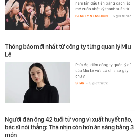
năm lần đầu tiên bằng cách lật
mở cuốn nhật ký thanh xuân từ…
BEAUTY & FASHION
-
5 giờ trước
Thông báo mới nhất từ công ty từng quản lý Miu
Lê
Phía đại diện công ty quản lý cũ
của Miu Lê vừa có chia sẻ gây
chú ý.
STAR
-
5 giờ trước
Người đàn ông 42 tuổi tử vong vì xuất huyết não,
bác sĩ nói thẳng: Thà nhịn còn hơn ăn sáng bằng 3
món