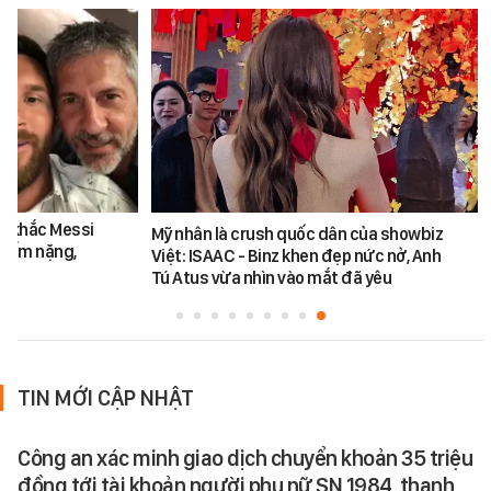
nh khắc Messi
Mỹ nhân là crush quốc dân của showbiz
bố ốm nặng,
Việt: ISAAC - Binz khen đẹp nức nở, Anh
ời
Tú Atus vừa nhìn vào mắt đã yêu
TIN MỚI CẬP NHẬT
Công an xác minh giao dịch chuyển khoản 35 triệu
đồng tới tài khoản người phụ nữ SN 1984, thanh