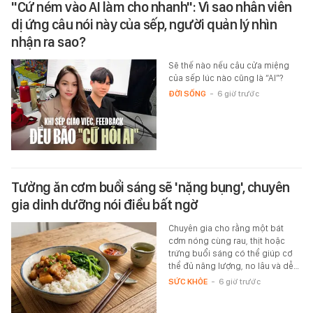
"Cứ ném vào AI làm cho nhanh": Vì sao nhân viên
dị ứng câu nói này của sếp, người quản lý nhìn
nhận ra sao?
Sẽ thế nào nếu câu cửa miệng
của sếp lúc nào cũng là “AI”?
ĐỜI SỐNG
-
6 giờ trước
Tưởng ăn cơm buổi sáng sẽ 'nặng bụng', chuyên
gia dinh dưỡng nói điều bất ngờ
Chuyên gia cho rằng một bát
cơm nóng cùng rau, thịt hoặc
trứng buổi sáng có thể giúp cơ
thể đủ năng lượng, no lâu và dễ…
SỨC KHỎE
-
6 giờ trước