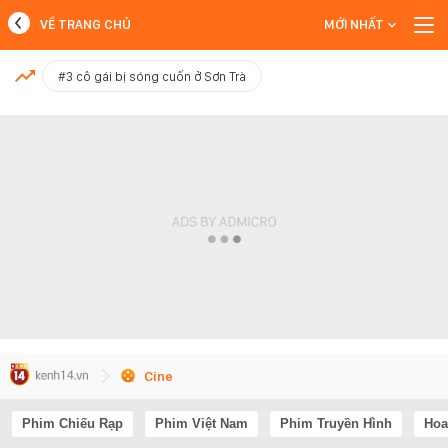
VỀ TRANG CHỦ
MỚI NHẤT
MỚI NHẤT
#3 cô gái bị sóng cuốn ở Sơn Trà
Xem thêm
Cine
Phim Chiếu Rạp
Phim Việt Nam
Phim Truyền Hình
Hoa