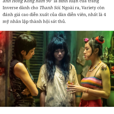
ảnh Hồng Kông năm 90
" là bình luận của trang
Inverse dành cho
Thanh Sói
. Ngoài ra, Variety còn
đánh giá cao diễn xuất của dàn diễn viên, nhất là 4
mỹ nhân lập thành hội sát thủ.