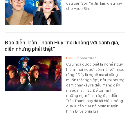
đầu tiên Son Ye Jin làm điều này
cho Hyun Bin.
Đạo diễn Trần Thanh Huy “nói không với cảnh giả,
diễn nhưng phải thật”
CINE
- 2 năm trước
Cứu hỏa được biết là nghề nguy
hiểm, mọi người còn nói với nhau
rằng: "Đây là nghề mà ai cũng
muốn thất nghiệp", bởi khi những
đám cháy xảy ra đều mang đến
nhiều mất mát. Để tôn vinh
những người lính ấy, đạo diễn
Trần Thanh huy đã tái hiện thông
qua 10 tập của bộ phim truyền
hình Đi về phía lửa.