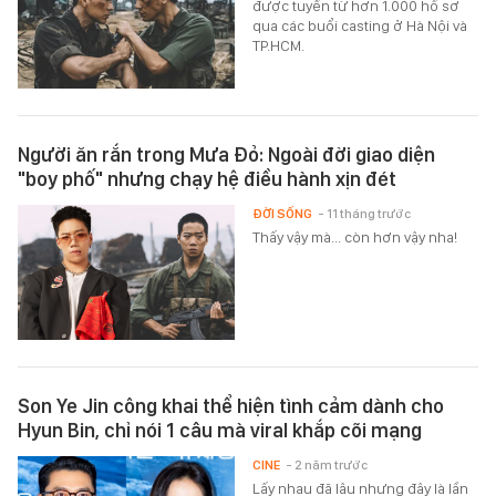
được tuyển từ hơn 1.000 hồ sơ
qua các buổi casting ở Hà Nội và
TP.HCM.
Người ăn rắn trong Mưa Đỏ: Ngoài đời giao diện
"boy phố" nhưng chạy hệ điều hành xịn đét
ĐỜI SỐNG
- 11 tháng trước
Thấy vậy mà... còn hơn vậy nha!
Son Ye Jin công khai thể hiện tình cảm dành cho
Hyun Bin, chỉ nói 1 câu mà viral khắp cõi mạng
CINE
- 2 năm trước
Lấy nhau đã lâu nhưng đây là lần