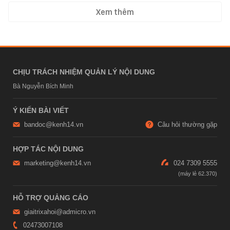
Xem thêm
CHỊU TRÁCH NHIỆM QUẢN LÝ NỘI DUNG
Bà Nguyễn Bích Minh
Ý KIẾN BÀI VIẾT
bandoc@kenh14.vn
Câu hỏi thường gặp
HỢP TÁC NỘI DUNG
marketing@kenh14.vn
024 7309 5555
HỖ TRỢ QUẢNG CÁO
giaitrixahoi@admicro.vn
02473007108