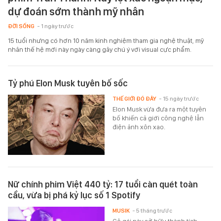
dự đoán sớm thành mỹ nhân
ĐỜI SỐNG
- 1 ngày trước
15 tuổi nhưng có hơn 10 năm kinh nghiệm tham gia nghệ thuật, mỹ
nhân thế hệ mới này ngày càng gây chú ý với visual cực phẩm.
Tỷ phú Elon Musk tuyên bố sốc
THẾ GIỚI ĐÓ ĐÂY
- 15 ngày trước
Elon Musk vừa đưa ra một tuyên
bố khiến cả giới công nghệ lẫn
điện ảnh xôn xao.
Nữ chính phim Việt 440 tỷ: 17 tuổi càn quét toàn
cầu, vừa bị phá kỷ lục số 1 Spotify
MUSIK
- 5 tháng trước
Cô gái này sở hữu thành tích