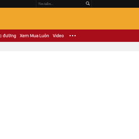
c đường
Xem Mua Luôn
Video