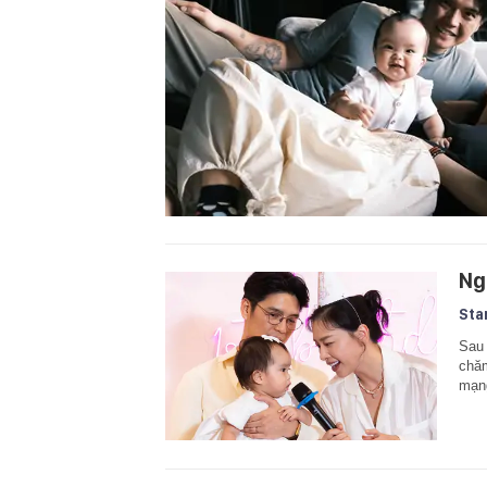
Ng
Sta
Sau 
chăm
mạng