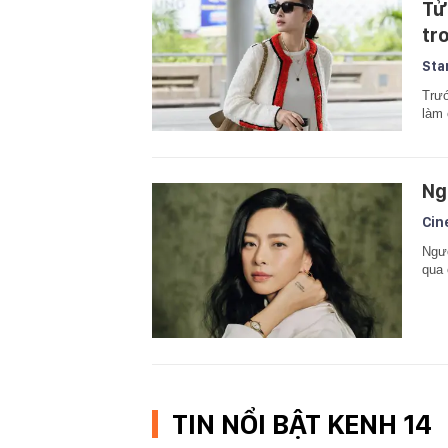
Tử
tr
Sta
Trướ
làm 
Ng
Cin
Ngườ
qua
TIN NỔI BẬT KENH 14