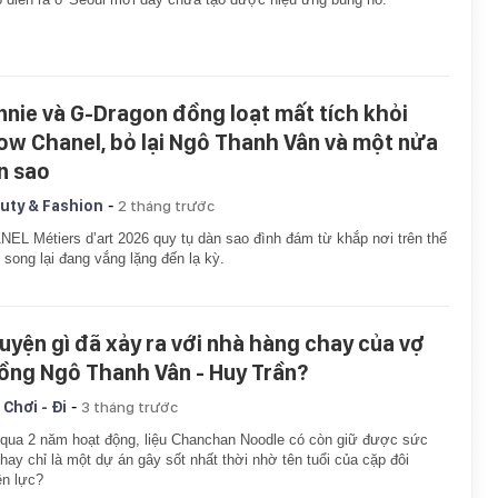
nnie và G-Dragon đồng loạt mất tích khỏi
ow Chanel, bỏ lại Ngô Thanh Vân và một nửa
n sao
-
uty & Fashion
2 tháng trước
EL Métiers d’art 2026 quy tụ dàn sao đình đám từ khắp nơi trên thế
, song lại đang vắng lặng đến lạ kỳ.
uyện gì đã xảy ra với nhà hàng chay của vợ
ồng Ngô Thanh Vân - Huy Trần?
-
 Chơi - Đi
3 tháng trước
 qua 2 năm hoạt động, liệu Chanchan Noodle có còn giữ được sức
 hay chỉ là một dự án gây sốt nhất thời nhờ tên tuổi của cặp đôi
n lực?