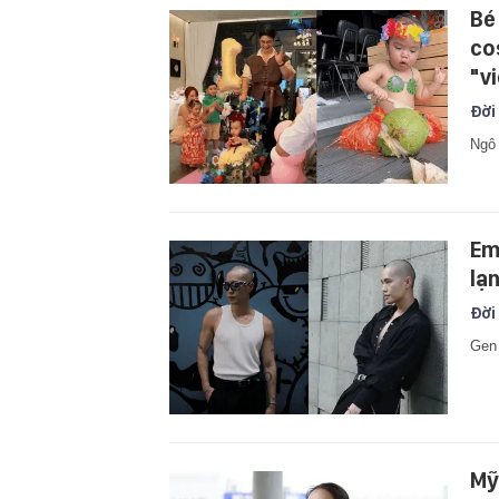
Bé
co
"v
Đời
Ngô 
Em
lạ
Đời
Gen 
Mỹ