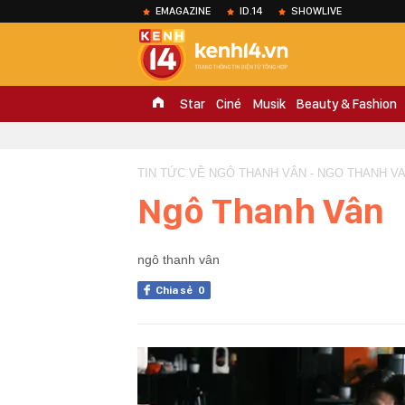
EMAGAZINE
ID.14
SHOWLIVE
Star
Ciné
Musik
Beauty & Fashion
TIN TỨC VỀ NGÔ THANH VÂN - NGO THANH V
Ngô Thanh Vân
ngô thanh vân
Chia sẻ
0