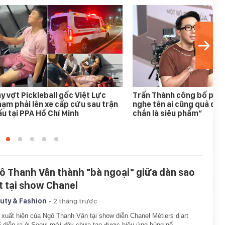
y vợt Pickleball gốc Việt Lực
Trấn Thành công bố phim
ạm phải lên xe cấp cứu sau trận
nghe tên ai cũng quả quy
u tại PPA Hồ Chí Minh
chắn là siêu phẩm”
ô Thanh Vân thành "bà ngoại" giữa dàn sao
t tại show Chanel
-
uty & Fashion
2 tháng trước
xuất hiện của Ngô Thanh Vân tại show diễn Chanel Métiers d’art
 diễn ra ở Seoul mới đây chưa tạo được hiệu ứng bùng nổ.