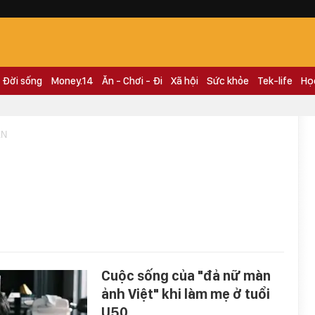
Đời sống
Money.14
Ăn - Chơi - Đi
Xã hội
Sức khỏe
Tek-life
Họ
AN
Cuộc sống của "đả nữ màn
ảnh Việt" khi làm mẹ ở tuổi
U50