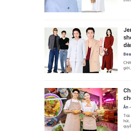
Je
sh
dà
Bea
CHAN
giới
Ch
ch
Ăn -
Trải
hút,
quyề