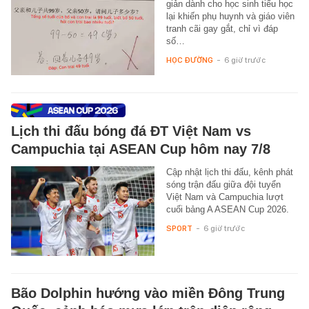
giản dành cho học sinh tiểu học
lại khiến phụ huynh và giáo viên
tranh cãi gay gắt, chỉ vì đáp
số…
HỌC ĐƯỜNG
-
6 giờ trước
Lịch thi đấu bóng đá ĐT Việt Nam vs
Campuchia tại ASEAN Cup hôm nay 7/8
Cập nhật lịch thi đấu, kênh phát
sóng trận đấu giữa đội tuyển
Việt Nam và Campuchia lượt
cuối bảng A ASEAN Cup 2026.
SPORT
-
6 giờ trước
Bão Dolphin hướng vào miền Đông Trung