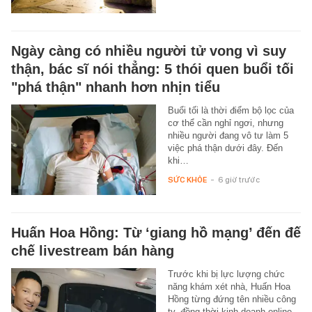
Ngày càng có nhiều người tử vong vì suy
thận, bác sĩ nói thẳng: 5 thói quen buổi tối
"phá thận" nhanh hơn nhịn tiểu
Buổi tối là thời điểm bộ lọc của
cơ thể cần nghỉ ngơi, nhưng
nhiều người đang vô tư làm 5
việc phá thận dưới đây. Đến
khi…
SỨC KHỎE
-
6 giờ trước
Huấn Hoa Hồng: Từ ‘giang hồ mạng’ đến đế
chế livestream bán hàng
Trước khi bị lực lượng chức
năng khám xét nhà, Huấn Hoa
Hồng từng đứng tên nhiều công
ty, đồng thời kinh doanh online,