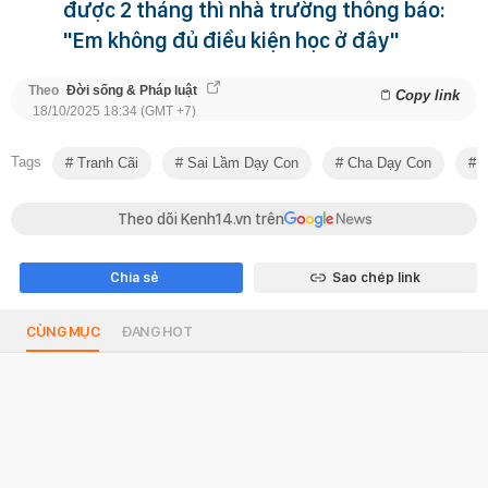
được 2 tháng thì nhà trường thông báo:
"Em không đủ điều kiện học ở đây"
Theo
Đời sống & Pháp luật
Copy link
18/10/2025 18:34 (GMT +7)
Tags
Tranh Cãi
Sai Lầm Dạy Con
Cha Dạy Con
H
Theo dõi Kenh14.vn trên
Chia sẻ
Sao chép link
CÙNG MỤC
ĐANG HOT