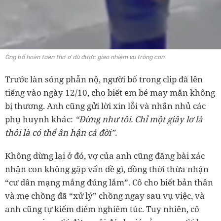
Ông bố hoàn toàn thơ ơ dù được giao nhiệm vụ trông con.
Trước làn sóng phẫn nộ, người bố trong clip đã lên
tiếng vào ngày 12/10, cho biết em bé may mắn không
bị thương. Anh cũng gửi lời xin lỗi và nhắn nhủ các
phụ huynh khác:
“Đừng như tôi. Chỉ một giây lơ là
thôi là có thể ân hận cả đời”.
Không dừng lại ở đó, vợ của anh cũng đăng bài xác
nhận con không gặp vấn đề gì, đồng thời thừa nhận
“cư dân mạng mắng đúng lắm”. Cô cho biết bản thân
và mẹ chồng đã “xử lý” chồng ngay sau vụ việc, và
anh cũng tự kiểm điểm nghiêm túc. Tuy nhiên, cô