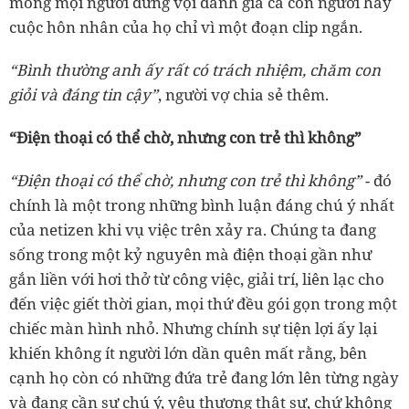
mong mọi người đừng vội đánh giá cả con người hay
cuộc hôn nhân của họ chỉ vì một đoạn clip ngắn.
“Bình thường anh ấy rất có trách nhiệm, chăm con
giỏi và đáng tin cậy”
, người vợ chia sẻ thêm.
“Điện thoại có thể chờ, nhưng con trẻ thì không”
“Điện thoại có thể chờ, nhưng con trẻ thì không”
- đó
chính là một trong những bình luận đáng chú ý nhất
của netizen khi vụ việc trên xảy ra. Chúng ta đang
sống trong một kỷ nguyên mà điện thoại gần như
gắn liền với hơi thở từ công việc, giải trí, liên lạc cho
đến việc giết thời gian, mọi thứ đều gói gọn trong một
chiếc màn hình nhỏ. Nhưng chính sự tiện lợi ấy lại
khiến không ít người lớn dần quên mất rằng, bên
cạnh họ còn có những đứa trẻ đang lớn lên từng ngày
và đang cần sự chú ý, yêu thương thật sự, chứ không