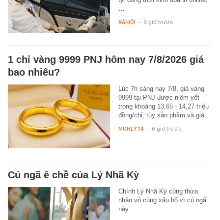
…
XÃ HỘI
-
6 giờ trước
1 chỉ vàng 9999 PNJ hôm nay 7/8/2026 giá
bao nhiêu?
Lúc 7h sáng nay 7/8, giá vàng
9999 tại PNJ được niêm yết
trong khoảng 13,65 - 14,27 triệu
đồng/chỉ, tùy sản phầm và giá…
MONEY.14
-
6 giờ trước
Cú ngã ê chề của Lý Nhã Kỳ
Chính Lý Nhã Kỳ cũng thừa
nhận vô cùng xấu hổ vì cú ngã
này.