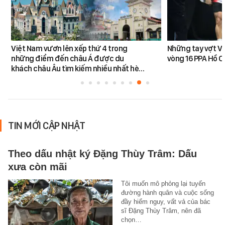
Việt Nam vươn lên xếp thứ 4 trong
Những tay vợt Vi
những điểm đến châu Á được du
vòng 16 PPA Hồ C
khách châu Âu tìm kiếm nhiều nhất hè…
TIN MỚI CẬP NHẬT
Theo dấu nhật ký Đặng Thùy Trâm: Dấu
xưa còn mãi
Tôi muốn mô phỏng lại tuyến
đường hành quân và cuộc sống
đầy hiểm nguy, vất vả của bác
sĩ Đặng Thùy Trâm, nên đã
chọn…