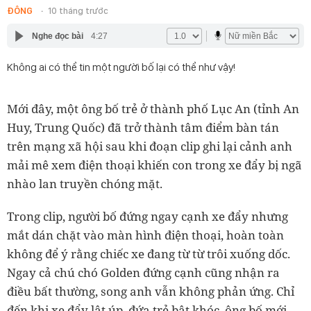
ĐÔNG
10 tháng trước
Nghe đọc bài
4:27
Không ai có thể tin một người bố lại có thể như vậy!
Mới đây, một ông bố trẻ ở thành phố Lục An (tỉnh An
Huy, Trung Quốc) đã trở thành tâm điểm bàn tán
trên mạng xã hội sau khi đoạn clip ghi lại cảnh anh
mải mê xem điện thoại khiến con trong xe đẩy bị ngã
nhào lan truyền chóng mặt.
Trong clip, người bố đứng ngay cạnh xe đẩy nhưng
mắt dán chặt vào màn hình điện thoại, hoàn toàn
không để ý rằng chiếc xe đang từ từ trôi xuống dốc.
Ngay cả chú chó Golden đứng cạnh cũng nhận ra
điều bất thường, song anh vẫn không phản ứng. Chỉ
đến khi xe đẩy lật úp, đứa trẻ bật khóc, ông bố mới