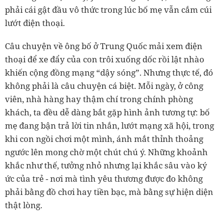
phải cái gật đầu vô thức trong lúc bố mẹ vẫn cắm cúi
lướt điện thoại.
Câu chuyện về ông bố ở Trung Quốc mải xem điện
thoại để xe đẩy của con trôi xuống dốc rồi lật nhào
khiến cộng đồng mạng “dậy sóng”. Nhưng thực tế, đó
không phải là câu chuyện cá biệt. Mỗi ngày, ở công
viên, nhà hàng hay thậm chí trong chính phòng
khách, ta đều dễ dàng bắt gặp hình ảnh tương tự: bố
mẹ đang bận trả lời tin nhắn, lướt mạng xã hội, trong
khi con ngồi chơi một mình, ánh mắt thỉnh thoảng
ngước lên mong chờ một chút chú ý. Những khoảnh
khắc như thế, tưởng nhỏ nhưng lại khắc sâu vào ký
ức của trẻ - nơi mà tình yêu thương được đo không
phải bằng đồ chơi hay tiền bạc, mà bằng sự hiện diện
thật lòng.