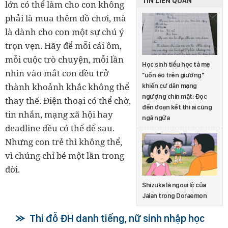
TIN LIÊN QUAN
lớn có thể làm cho con không
phải là mua thêm đồ chơi, mà
là dành cho con một sự chú ý
trọn vẹn. Hãy để mỗi cái ôm,
mỗi cuộc trò chuyện, mỗi lần
Học sinh tiểu học tả mẹ
nhìn vào mắt con đều trở
"uốn éo trên giường"
thành khoảnh khắc không thể
khiến cư dân mạng
ngượng chín mặt: Đọc
thay thế. Điện thoại có thể chờ,
đến đoạn kết thì ai cũng
tin nhắn, mạng xã hội hay
ngã ngửa
deadline đều có thể để sau.
Nhưng con trẻ thì không thể,
vì chúng chỉ bé một lần trong
đời.
Shizuka là ngoại lệ của
Jaian trong Doraemon
Thi đỗ ĐH danh tiếng, nữ sinh nhập học