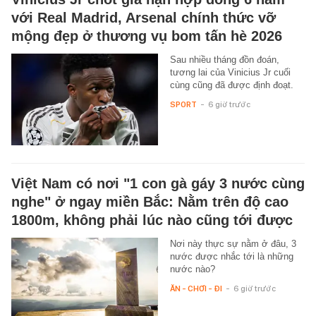
với Real Madrid, Arsenal chính thức vỡ
mộng đẹp ở thương vụ bom tấn hè 2026
Sau nhiều tháng đồn đoán,
tương lai của Vinicius Jr cuối
cùng cũng đã được định đoạt.
SPORT
-
6 giờ trước
Việt Nam có nơi "1 con gà gáy 3 nước cùng
nghe" ở ngay miền Bắc: Nằm trên độ cao
1800m, không phải lúc nào cũng tới được
Nơi này thực sự nằm ở đâu, 3
nước được nhắc tới là những
nước nào?
ĂN - CHƠI - ĐI
-
6 giờ trước