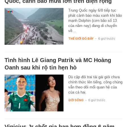
Quốc, cảnh báo mưa lớn trên diện rộng
Trung Quốc ngày 6/8 tiếp tục
phát cảnh báo màu xanh khi bão
mạnh Dolphin (cơn bão số 13
của năm nay) đang di chuyển
về…
THẾ GIỚI ĐÓ ĐÂY
-
6 giờ trước
Tình hình Lê Giang Patrik và MC Hoàng
Oanh sau khi rộ tin hẹn hò
Dù cặp đôi trai tài gái giỏi chưa
chính thức lên tiếng, công chúng
vẫn theo dõi mối quan hệ của
của cả hai.
ĐỜI SỐNG
-
6 giờ trước
Vinicius Jr chốt gia hạn hợp đồng 6 năm