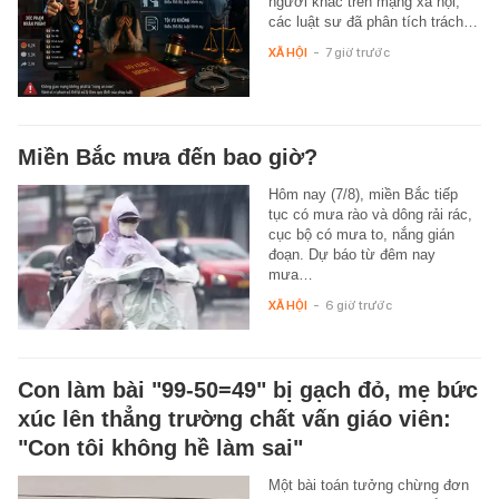
người khác trên mạng xã hội,
các luật sư đã phân tích trách…
XÃ HỘI
-
7 giờ trước
Miền Bắc mưa đến bao giờ?
Hôm nay (7/8), miền Bắc tiếp
tục có mưa rào và dông rải rác,
cục bộ có mưa to, nắng gián
đoạn. Dự báo từ đêm nay
mưa…
XÃ HỘI
-
6 giờ trước
Con làm bài "99-50=49" bị gạch đỏ, mẹ bức
xúc lên thẳng trường chất vấn giáo viên:
"Con tôi không hề làm sai"
Một bài toán tưởng chừng đơn