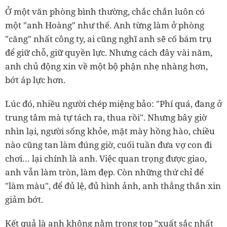
Ở một văn phòng bình thường, chắc chắn luôn có
một "anh Hoàng" như thế. Anh từng làm ở phòng
"căng" nhất công ty, ai cũng nghĩ anh sẽ cố bám trụ
để giữ chỗ, giữ quyền lực. Nhưng cách đây vài năm,
anh chủ động xin về một bộ phận nhẹ nhàng hơn,
bớt áp lực hơn.
Lúc đó, nhiều người chép miệng bảo: "Phí quá, đang ở
trung tâm mà tự tách ra, thua rồi". Nhưng bây giờ
nhìn lại, người sống khỏe, mặt mày hồng hào, chiều
nào cũng tan làm đúng giờ, cuối tuần đưa vợ con đi
chơi… lại chính là anh. Việc quan trọng được giao,
anh vẫn làm tròn, làm đẹp. Còn những thứ chỉ để
"làm màu", để đủ lệ, đủ hình ảnh, anh thẳng thắn xin
giảm bớt.
Kết quả là anh không nằm trong top "xuất sắc nhất