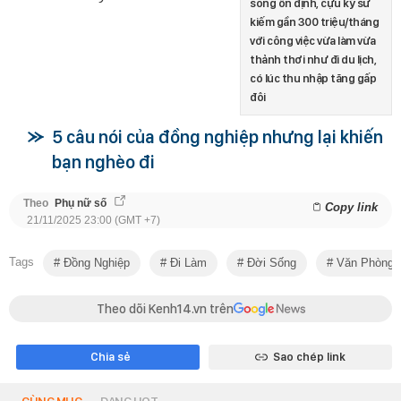
sống ổn định, cựu kỹ sư
kiếm gần 300 triệu/tháng
với công việc vừa làm vừa
thảnh thơi như đi du lịch,
có lúc thu nhập tăng gấp
đôi
5 câu nói của đồng nghiệp nhưng lại khiến
bạn nghèo đi
Theo
Phụ nữ số
Copy link
21/11/2025 23:00 (GMT +7)
Tags
Đồng Nghiệp
Đi Làm
Đời Sống
Văn Phòng
Theo dõi Kenh14.vn trên
Chia sẻ
Sao chép link