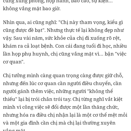
cũng xung phong, họp hành, báo cáo, sự kiện…
không vắng mặt bao giờ.
Nhìn qua, ai cũng nghĩ: "Chị này tham vọng, kiểu gì
cũng được đề bạt". Nhưng thực tế lại không đẹp như
vậy. Sau vài năm, sức khỏe của chị đi xuống rõ rệt,
khám ra cả loạt bệnh. Con cái đang tuổi đi học, nhiều
lần họp phụ huynh, chị cũng vắng mặt vì… bận "việc
cơ quan".
Chị tưởng mình càng quan trọng càng được giữ chỗ,
nhưng đến lúc cơ quan cần người điều chuyển, cần
người gánh thêm việc, những người "không thể
thiếu" lại bị trói chân trói tay. Chị từng nghĩ vắt kiệt
mình vì công việc sẽ đổi được một lần thăng chức,
nhưng hóa ra điều chị nhận lại là một cơ thể mệt mỏi
và một gia đình cần chị mà chị lại thường xuyên
vắng mặt.