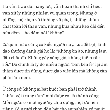
Họ vẫn trau dồi năng lực, vẫn hoàn thành chỉ tiêu,
vẫn xử lý những nhiệm vụ quan trọng. Nhưng ở
những cuộc hẹn vô thưởng vô phạt, những nhóm
chat toàn lời than vãn, những bữa nhậu kéo dài đến
nửa đêm… họ dám nói "không".
Cơ quan nào cũng có kiểu người này. Lúc đề bạt, lãnh
đạo thường đánh giá họ là: "Không ồn ào, nhưng làm
đâu chắc đó. Không gây sóng gió, không thêm rắc
rối." Đó chính là lý do nhiều người "bán bên lề" lại âm
thầm được tin dùng, được giao việc lớn mà không cần
phải làm màu.
Ở công sở, không ai bắt buộc bạn phải trở thành
"nhân vật trung tâm" mới được coi là thành công.
Mỗi người có một ngưỡng chịu đựng, một ưu tiên
riêng. Có người chọn dồn hết cho sự nghiệp, có người