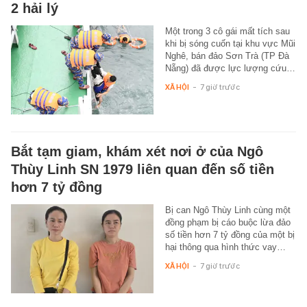
2 hải lý
Một trong 3 cô gái mất tích sau
khi bị sóng cuốn tại khu vực Mũi
Nghê, bán đảo Sơn Trà (TP Đà
Nẵng) đã được lực lượng cứu…
XÃ HỘI
-
7 giờ trước
Bắt tạm giam, khám xét nơi ở của Ngô
Thùy Linh SN 1979 liên quan đến số tiền
hơn 7 tỷ đồng
Bị can Ngô Thùy Linh cùng một
đồng phạm bị cáo buộc lừa đảo
số tiền hơn 7 tỷ đồng của một bị
hại thông qua hình thức vay…
XÃ HỘI
-
7 giờ trước