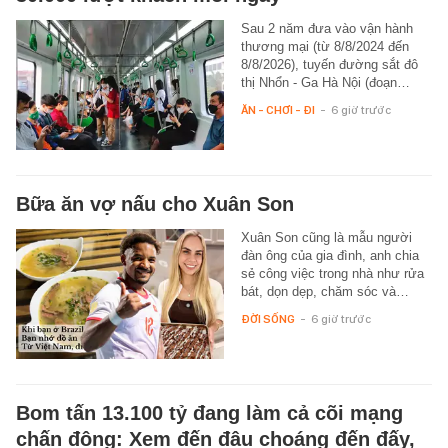
Sau 2 năm đưa vào vận hành
thương mại (từ 8/8/2024 đến
8/8/2026), tuyến đường sắt đô
thị Nhổn - Ga Hà Nội (đoạn…
ĂN - CHƠI - ĐI
-
6 giờ trước
Bữa ăn vợ nấu cho Xuân Son
Xuân Son cũng là mẫu người
đàn ông của gia đình, anh chia
sẻ công việc trong nhà như rửa
bát, dọn dẹp, chăm sóc và…
ĐỜI SỐNG
-
6 giờ trước
Bom tấn 13.100 tỷ đang làm cả cõi mạng
chấn động: Xem đến đâu choáng đến đấy,