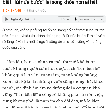
biết “lùi nửa bước” lại sống khỏe hơn ai hết
TÍCH THÀNH
9 tháng trước
Nghe đọc bài
5:26
Ở cơ quan, không phải người ồn ào, năng nổ nhất mới là người “ăn
nên làm ra”. Nhiều khi, chính những người lùi nửa bước, làm đủ việc
rồi lặng lẽ về nhà mới là người sống dễ chịu, bền vững và… thắng
cuộc sau cùng.
Đi làm lâu, bạn sẽ nhận ra một thực tế khá buồn
cười: Những người sớm học được cách "bán bên lề"
không quá lao vào trung tâm, cũng không buông
xuôi mặc kệ lại là những người sống thong thả, khỏe
mạnh, gia đình êm ấm và đường dài ở cơ quan khá
vững. "Bán bên lề" ở công sở không phải là trốn việc,
cũng không phải là nằm im cho đời đẩy, mà là biết
chủ động giữ khoảng cách, biết chọn việc để làm, biết