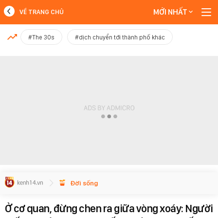
MỚI NHẤT
VỀ TRANG CHỦ
MỚI NHẤT
#The 30s
#dịch chuyển tới thành phố khác
Xem thêm
Đời sống
Ở cơ quan, đừng chen ra giữa vòng xoáy: Người