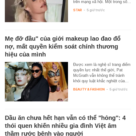
trên mạng xã hội. Một trong số…
STAR
-
5 giờ trước
Mẹ đỡ đầu" của giới makeup lao đao đổ
nợ, mất quyền kiểm soát chính thương
hiệu của mình
Được xem là nghệ sĩ trang điểm
quyền lực nhất thế giới, Pat
McGrath vẫn không thể tránh
khỏi quy luật khắc nghiệt của…
BEAUTY & FASHION
-
5 giờ trước
Dầu ăn chưa hết hạn vẫn có thể "hỏng": 4
thói quen khiến nhiều gia đình Việt âm
thầm rước bệnh vào người