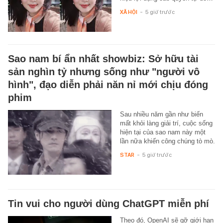
XÃ HỘI
-
5 giờ trước
Sao nam bí ẩn nhất showbiz: Sở hữu tài
sản nghìn tỷ nhưng sống như "người vô
hình", đạo diễn phải năn nỉ mới chịu đóng
phim
Sau nhiều năm gần như biến
mất khỏi làng giải trí, cuộc sống
hiện tại của sao nam này một
lần nữa khiến công chúng tò mò.
STAR
-
5 giờ trước
Tin vui cho người dùng ChatGPT miễn phí
Theo đó, OpenAI sẽ gỡ giới hạn