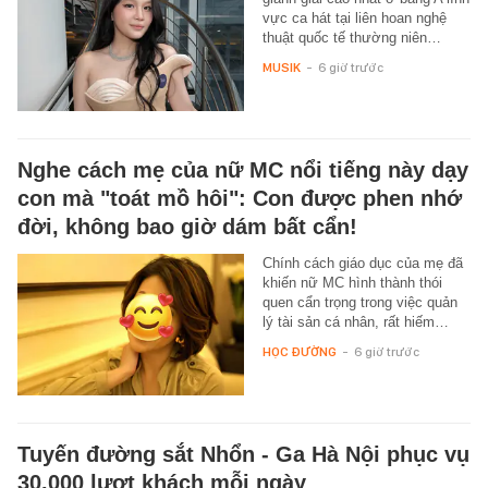
vực ca hát tại liên hoan nghệ
thuật quốc tế thường niên…
MUSIK
-
6 giờ trước
Nghe cách mẹ của nữ MC nổi tiếng này dạy
con mà "toát mồ hôi": Con được phen nhớ
đời, không bao giờ dám bất cẩn!
Chính cách giáo dục của mẹ đã
khiến nữ MC hình thành thói
quen cẩn trọng trong việc quản
lý tài sản cá nhân, rất hiếm…
HỌC ĐƯỜNG
-
6 giờ trước
Tuyến đường sắt Nhổn - Ga Hà Nội phục vụ
30.000 lượt khách mỗi ngày