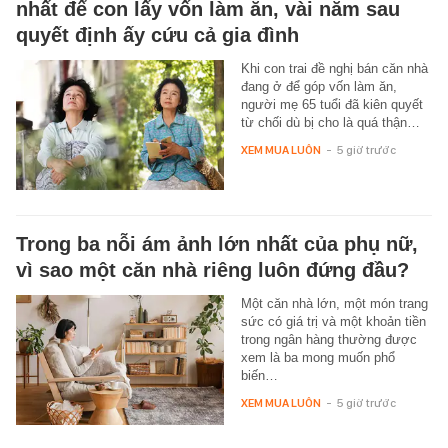
nhất để con lấy vốn làm ăn, vài năm sau
quyết định ấy cứu cả gia đình
Khi con trai đề nghị bán căn nhà
đang ở để góp vốn làm ăn,
người mẹ 65 tuổi đã kiên quyết
từ chối dù bị cho là quá thận…
XEM MUA LUÔN
-
5 giờ trước
Trong ba nỗi ám ảnh lớn nhất của phụ nữ,
vì sao một căn nhà riêng luôn đứng đầu?
Một căn nhà lớn, một món trang
sức có giá trị và một khoản tiền
trong ngân hàng thường được
xem là ba mong muốn phổ
biến…
XEM MUA LUÔN
-
5 giờ trước