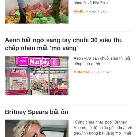
hàng ở xã Hải Sơn.
XÃ HỘI
-
5 giờ trước
Aeon bất ngờ sang tay chuỗi 30 siêu thị,
chấp nhận mất 'mỏ vàng'
Aeon vừa bán chuỗi siêu thị nổi
tiếng của mình.
MONEY.14
-
5 giờ trước
Britney Spears bất ổn
"Công chúa nhạc pop" Britney
Spears tiết lộ nhiều góc khuất về
gia đình trong bài đăng mới nhất