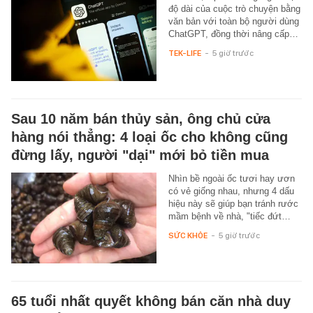
độ dài của cuộc trò chuyện bằng
văn bản với toàn bộ người dùng
ChatGPT, đồng thời nâng cấp…
TEK-LIFE
-
5 giờ trước
Sau 10 năm bán thủy sản, ông chủ cửa
hàng nói thẳng: 4 loại ốc cho không cũng
đừng lấy, người "dại" mới bỏ tiền mua
Nhìn bề ngoài ốc tươi hay ươn
có vẻ giống nhau, nhưng 4 dấu
hiệu này sẽ giúp bạn tránh rước
mầm bệnh về nhà, "tiếc đứt…
SỨC KHỎE
-
5 giờ trước
65 tuổi nhất quyết không bán căn nhà duy