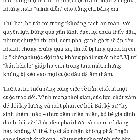
hao năng lượng cho những cuộc tranh luận vô nghĩa,
những màn "trình diễn" cho bằng chị bằng em.
Thứ hai, họ rất coi trọng "khoảng cách an toàn" với
quyền lực. Đứng quá gần lãnh đạo, lợi chưa thấy đâu,
nhưng chuyện thị phi, dèm pha, ganh ghét sẽ ập đến
nhanh chóng. Đứng quá xa, thì dễ bị lãng quên, bị coi
là "không thuộc đội này, không phải người nhà". Vị trí
"bán bên lề" giúp họ vẫn trong tầm mắt, nhưng
không bị kéo vào mọi cuộc đấu đá âm thầm.
Thứ ba, họ hiểu rằng công việc về bản chất là một
cuộc trao đổi. Mình mang thời gian, sức lực, chất xám
để đổi lấy lương và một phần cơ hội. Bất kỳ sự "hy
sinh thêm" nào – thức đêm triền miên, bỏ bê gia đình,
đánh đổi sức khỏe đều phải được cân xem có đáng
hay không. Vì thế, họ chấp nhận không phải "ngôi
sao sáng nhất phòng", nhưng giữ cho mình sức bền,