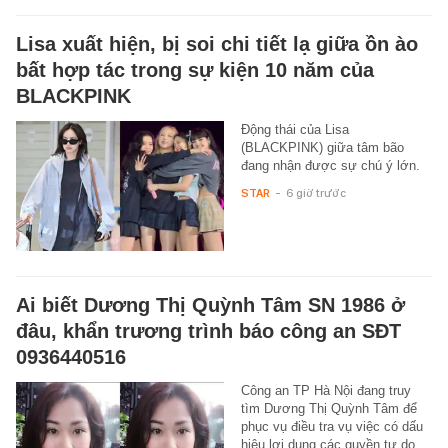
Lisa xuất hiện, bị soi chi tiết lạ giữa ồn ào
bất hợp tác trong sự kiện 10 năm của
BLACKPINK
Động thái của Lisa
(BLACKPINK) giữa tâm bão
đang nhận được sự chú ý lớn.
STAR
-
6 giờ trước
Ai biết Dương Thị Quỳnh Tâm SN 1986 ở
đâu, khẩn trương trình báo công an SĐT
0936440516
Công an TP Hà Nội đang truy
tìm Dương Thị Quỳnh Tâm để
phục vụ điều tra vụ việc có dấu
hiệu lợi dụng các quyền tự do…