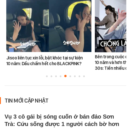
Bên trong cuộc đ
Jisoo liên tục xin lỗi, bật khóc tại sự kiện
10 năm và hơn th
10 năm: Dấu chấm hết cho BLACKPINK?
30s: Tiền nhiều c
TIN MỚI CẬP NHẬT
Vụ 3 cô gái bị sóng cuốn ở bán đảo Sơn
Trà: Cứu sống được 1 người cách bờ hơn