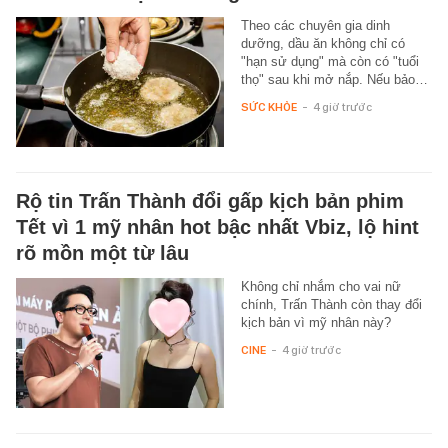
Theo các chuyên gia dinh
dưỡng, dầu ăn không chỉ có
"hạn sử dụng" mà còn có "tuổi
thọ" sau khi mở nắp. Nếu bảo…
SỨC KHỎE
-
4 giờ trước
Rộ tin Trấn Thành đổi gấp kịch bản phim
Tết vì 1 mỹ nhân hot bậc nhất Vbiz, lộ hint
rõ mồn một từ lâu
Không chỉ nhắm cho vai nữ
chính, Trấn Thành còn thay đổi
kịch bản vì mỹ nhân này?
CINE
-
4 giờ trước