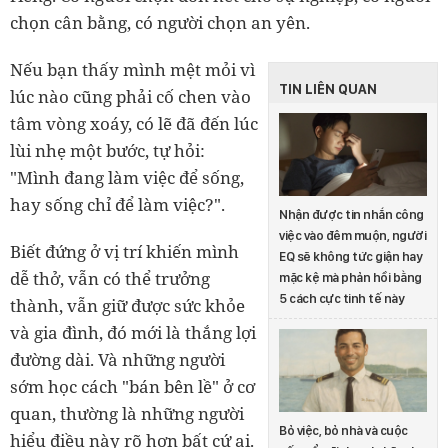
chọn cân bằng, có người chọn an yên.
Nếu bạn thấy mình mệt mỏi vì
TIN LIÊN QUAN
lúc nào cũng phải cố chen vào
tâm vòng xoáy, có lẽ đã đến lúc
lùi nhẹ một bước, tự hỏi:
"Mình đang làm việc để sống,
hay sống chỉ để làm việc?".
Nhận được tin nhắn công
việc vào đêm muộn, người
Biết đứng ở vị trí khiến mình
EQ sẽ không tức giận hay
dễ thở, vẫn có thể trưởng
mặc kệ mà phản hồi bằng
5 cách cực tinh tế này
thành, vẫn giữ được sức khỏe
và gia đình, đó mới là thắng lợi
đường dài. Và những người
sớm học cách "bán bên lề" ở cơ
quan, thường là những người
Bỏ việc, bỏ nhà và cuộc
hiểu điều này rõ hơn bất cứ ai.