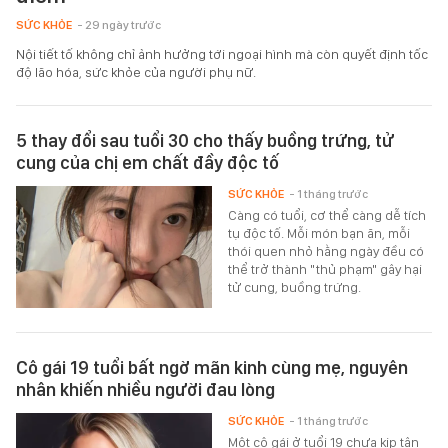
SỨC KHỎE
- 29 ngày trước
Nội tiết tố không chỉ ảnh hưởng tới ngoại hình mà còn quyết định tốc
độ lão hóa, sức khỏe của người phụ nữ.
5 thay đổi sau tuổi 30 cho thấy buồng trứng, tử
cung của chị em chất đầy độc tố
SỨC KHỎE
- 1 tháng trước
Càng có tuổi, cơ thể càng dễ tích
tụ độc tố. Mỗi món bạn ăn, mỗi
thói quen nhỏ hằng ngày đều có
thể trở thành "thủ phạm" gây hại
tử cung, buồng trứng.
Cô gái 19 tuổi bất ngờ mãn kinh cùng mẹ, nguyên
nhân khiến nhiều người đau lòng
SỨC KHỎE
- 1 tháng trước
Một cô gái ở tuổi 19 chưa kịp tận