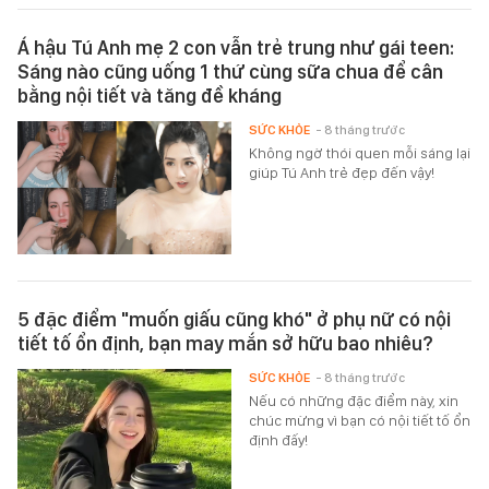
Á hậu Tú Anh mẹ 2 con vẫn trẻ trung như gái teen:
Sáng nào cũng uống 1 thứ cùng sữa chua để cân
bằng nội tiết và tăng đề kháng
SỨC KHỎE
- 8 tháng trước
Không ngờ thói quen mỗi sáng lại
giúp Tú Anh trẻ đẹp đến vậy!
5 đặc điểm "muốn giấu cũng khó" ở phụ nữ có nội
tiết tố ổn định, bạn may mắn sở hữu bao nhiêu?
SỨC KHỎE
- 8 tháng trước
Nếu có những đặc điểm này, xin
chúc mừng vì bạn có nội tiết tố ổn
định đấy!