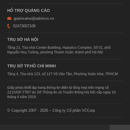
HỖ TRỢ QUẢNG CÁO
giaitrixahoi@admicro.vn
02473007108
TRỤ SỞ HÀ NỘI
Tầng 21, Tòa nhà Center Building, Hapulico Complex, Số 01, phố
Nguyễn Huy Tưởng, phường Thanh Xuân, thành phố Hà Nội
TRỤ SỞ TP.HỒ CHÍ MINH
Tầng 4, Tòa nhà 123, số 127 Võ Văn Tần, Phường Xuân Hòa, TPHCM
Giấy phép thiết lập trang thông tin điện tử tổng hợp trên mạng số
2215/GP-TTĐT do Sở Thông tin và Truyền thông Hà Nội cấp ngày 10
tháng 4 năm 2019
© Copyright 2007 - 2026 – Công ty Cổ phần VCCorp