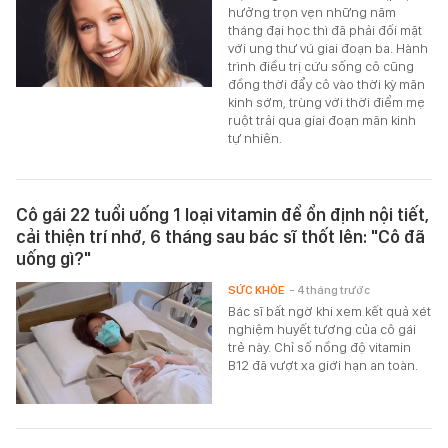
hưởng trọn vẹn những năm
tháng đại học thì đã phải đối mặt
với ung thư vú giai đoạn ba. Hành
trình điều trị cứu sống cô cũng
đồng thời đẩy cô vào thời kỳ mãn
kinh sớm, trùng với thời điểm mẹ
ruột trải qua giai đoạn mãn kinh
tự nhiên.
Cô gái 22 tuổi uống 1 loại vitamin để ổn định nội tiết,
cải thiện trí nhớ, 6 tháng sau bác sĩ thốt lên: "Cô đã
uống gì?"
SỨC KHỎE
- 4 tháng trước
Bác sĩ bất ngờ khi xem kết quả xét
nghiệm huyết tương của cô gái
trẻ này. Chỉ số nồng độ vitamin
B12 đã vượt xa giới hạn an toàn.