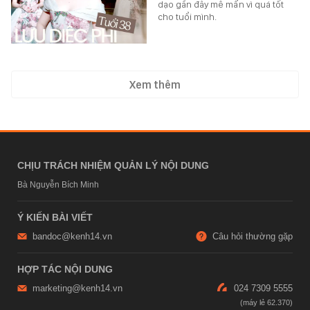
dạo gần đây mê mẩn vì quá tốt
cho tuổi mình.
Xem thêm
CHỊU TRÁCH NHIỆM QUẢN LÝ NỘI DUNG
Bà Nguyễn Bích Minh
Ý KIẾN BÀI VIẾT
bandoc@kenh14.vn
Câu hỏi thường gặp
HỢP TÁC NỘI DUNG
marketing@kenh14.vn
024 7309 5555