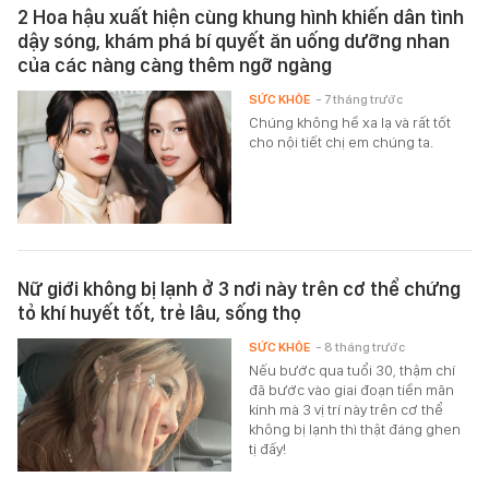
2 Hoa hậu xuất hiện cùng khung hình khiến dân tình
dậy sóng, khám phá bí quyết ăn uống dưỡng nhan
của các nàng càng thêm ngỡ ngàng
SỨC KHỎE
- 7 tháng trước
Chúng không hề xa lạ và rất tốt
cho nội tiết chị em chúng ta.
Nữ giới không bị lạnh ở 3 nơi này trên cơ thể chứng
tỏ khí huyết tốt, trẻ lâu, sống thọ
SỨC KHỎE
- 8 tháng trước
Nếu bước qua tuổi 30, thậm chí
đã bước vào giai đoạn tiền mãn
kinh mà 3 vị trí này trên cơ thể
không bị lạnh thì thật đáng ghen
tị đấy!