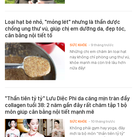
Loại hạt bé nhỏ, "mỏng lét" nhưng là thần dược
chống ung thư vú, giúp chị em dưỡng da, đẹp tóc,
cân bằng nội tiết tố
SỨC KHỎE
- 9 tháng trước
Những chị em chăm ăn loại hạt
này không chỉ phòng ung thư vú,
khỏe mạnh mà còn trẻ lâu hơn
nữa đấy!
"Thần tiên tỷ tỷ" Lưu Diệc Phi da căng mịn tràn đầy
collagen tuổi 38: 2 năm gần đây rất chăm tập 1 bộ
môn giúp cân bằng nội tiết mạnh mẽ
SỨC KHỎE
- 10 tháng trước
Không phải gym hay yoga, đây
mới là bộ môn "thần tiên tỷ tỷ"