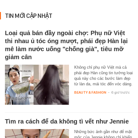
TIN MỚI CẬP NHẬT
Loại quả bán đầy ngoài chợ: Phụ nữ Việt
thi nhau ủ tóc óng mượt, phái đẹp Hàn lại
mê làm nước uống "chống già", tiêu mỡ
giảm cân
Không chỉ phụ nữ Việt mà cả
phái đẹp Hàn cũng tin tưởng loại
quả này cho các bước làm đẹp
từ làn da, mái tóc đến vóc dáng.
BEAUTY & FASHION
-
6 giờ trước
Tìm ra cách để da không tì vết như Jennie
Những bức ảnh gần như để mặt
mộc của Jennie không chỉ khiến