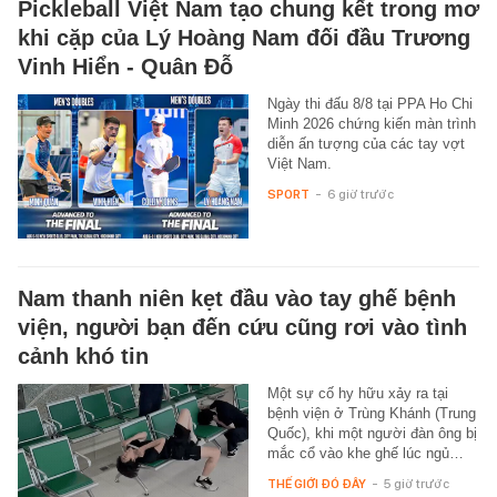
Pickleball Việt Nam tạo chung kết trong mơ
khi cặp của Lý Hoàng Nam đối đầu Trương
Vinh Hiển - Quân Đỗ
Ngày thi đấu 8/8 tại PPA Ho Chi
Minh 2026 chứng kiến màn trình
diễn ấn tượng của các tay vợt
Việt Nam.
SPORT
-
6 giờ trước
Nam thanh niên kẹt đầu vào tay ghế bệnh
viện, người bạn đến cứu cũng rơi vào tình
cảnh khó tin
Một sự cố hy hữu xảy ra tại
bệnh viện ở Trùng Khánh (Trung
Quốc), khi một người đàn ông bị
mắc cổ vào khe ghế lúc ngủ…
THẾ GIỚI ĐÓ ĐÂY
-
5 giờ trước