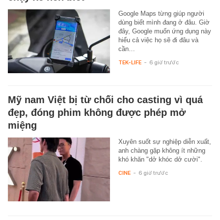
Google Maps từng giúp người
dùng biết mình đang ở đâu. Giờ
đây, Google muốn ứng dụng này
hiểu cả việc họ sẽ đi đâu và
cần…
TEK-LIFE
-
6 giờ trước
Mỹ nam Việt bị từ chối cho casting vì quá
đẹp, đóng phim không được phép mở
miệng
Xuyên suốt sự nghiệp diễn xuất,
anh chàng gặp không ít những
khó khăn "dở khóc dở cười".
CINE
-
6 giờ trước