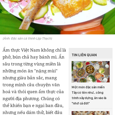
(Ảnh: Đặc sản cá thính Lập Thạch)
Ẩm thực Việt Nam không chỉ là
TIN LIÊN QUAN
phở, bún chả hay bánh mì. Ẩn
sâu trong từng vùng miền là
những món ăn "nặng mùi"
nhưng giàu bản sắc, mang
trong mình câu chuyện văn
Một món đặc sản miền
hoá và thói quen ẩm thực của
Tây có tên như... công
người địa phương. Chúng có
trình xây dựng, ăn vào là
"nhớ cả đời"
thể khiến bạn e ngại ban đầu,
nhưng nếu dám thử, biết đâu