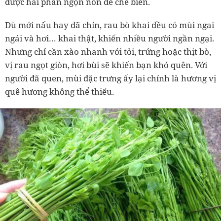
được hái phần ngọn non để chế biến.
Dù mới nấu hay đã chín, rau bò khai đều có mùi ngai
ngái và hơi… khai thật, khiến nhiều người ngần ngại.
Nhưng chỉ cần xào nhanh với tỏi, trứng hoặc thịt bò,
vị rau ngọt giòn, hơi bùi sẽ khiến bạn khó quên. Với
người đã quen, mùi đặc trưng ấy lại chính là hương vị
quê hương không thể thiếu.