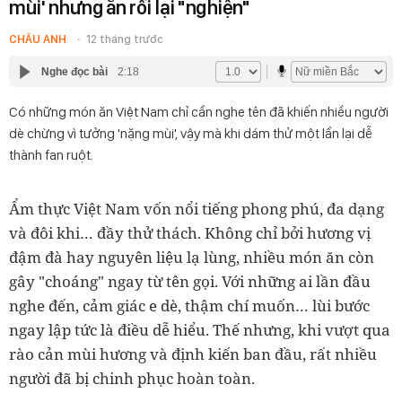
mùi' nhưng ăn rồi lại "nghiện"
CHÂU ANH
12 tháng trước
Nghe đọc bài
2:18
Có những món ăn Việt Nam chỉ cần nghe tên đã khiến nhiều người
dè chừng vì tưởng 'nặng mùi', vậy mà khi dám thử một lần lại dễ
thành fan ruột.
Ẩm thực Việt Nam vốn nổi tiếng phong phú, đa dạng
và đôi khi… đầy thử thách. Không chỉ bởi hương vị
đậm đà hay nguyên liệu lạ lùng, nhiều món ăn còn
gây "choáng" ngay từ tên gọi. Với những ai lần đầu
nghe đến, cảm giác e dè, thậm chí muốn… lùi bước
ngay lập tức là điều dễ hiểu. Thế nhưng, khi vượt qua
rào cản mùi hương và định kiến ban đầu, rất nhiều
người đã bị chinh phục hoàn toàn.