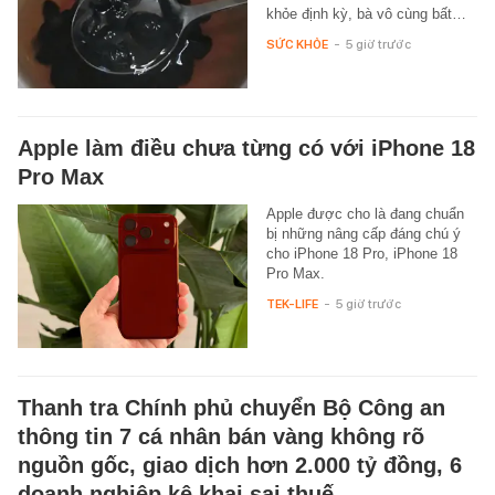
khỏe định kỳ, bà vô cùng bất…
SỨC KHỎE
-
5 giờ trước
Apple làm điều chưa từng có với iPhone 18
Pro Max
Apple được cho là đang chuẩn
bị những nâng cấp đáng chú ý
cho iPhone 18 Pro, iPhone 18
Pro Max.
TEK-LIFE
-
5 giờ trước
Thanh tra Chính phủ chuyển Bộ Công an
thông tin 7 cá nhân bán vàng không rõ
nguồn gốc, giao dịch hơn 2.000 tỷ đồng, 6
doanh nghiệp kê khai sai thuế