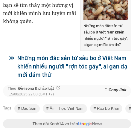
bạn sẽ tìm thấy một hương vị
mới khiến mình lưu luyến mãi
không quên.
Những món đặc sản từ
sâu bọ ở Việt Nam khiến
nhiều người "rợn tóc gáy",
ai gan dạ mới dám thử
Những món đặc sản từ sâu bọ ở Việt Nam
khiến nhiều người "rợn tóc gáy", ai gan dạ
mới dám thử
Theo
Đời sống & pháp luật
Copy link
15/08/2025 22:08 (GMT +7)
Tags
Đặc Sản
Ẩm Thực Việt Nam
Rau Bò Khai
D
Theo dõi Kenh14.vn trên