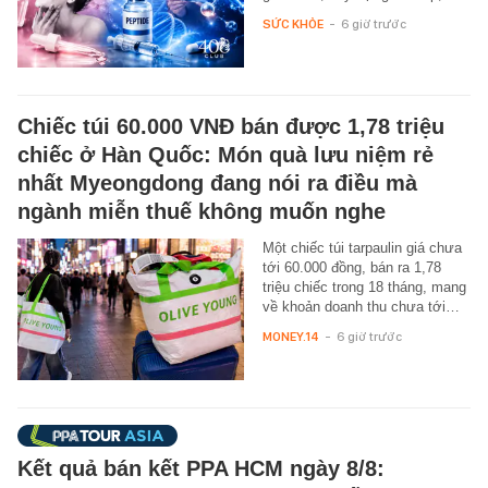
SỨC KHỎE
-
6 giờ trước
Chiếc túi 60.000 VNĐ bán được 1,78 triệu
chiếc ở Hàn Quốc: Món quà lưu niệm rẻ
nhất Myeongdong đang nói ra điều mà
ngành miễn thuế không muốn nghe
Một chiếc túi tarpaulin giá chưa
tới 60.000 đồng, bán ra 1,78
triệu chiếc trong 18 tháng, mang
về khoản doanh thu chưa tới…
MONEY.14
-
6 giờ trước
Kết quả bán kết PPA HCM ngày 8/8: