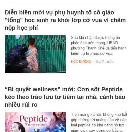
Diễn biến mới vụ phụ huynh tố cô giáo
"tống" học sinh ra khỏi lớp cờ vua vì chậm
nộp học phí
Sau khi nhận được thông tin
phản ánh trên mạng, UBND
phường Thanh Khê đã tiến hành
kiểm tra lớp học cờ vua.
HỌC ĐƯỜNG
-
6 giờ trước
“Bí quyết wellness” mới: Cơn sốt Peptide
kéo theo trào lưu tự tiêm tại nhà, cảnh báo
nhiều rủi ro
Trên mạng xã hội, không khó bắt
gặp những lời quảng cáo về các
loại peptide có khả năng hỗ trợ
giảm cân, xây dựng cơ bắp,…