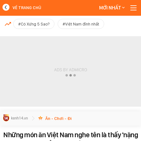
MỚI NHẤT
VỀ TRANG CHỦ
MỚI NHẤT
#Có Xứng 5 Sao?
#Việt Nam đỉnh nhất
Xem thêm
Ăn - Chơi - Đi
Những món ăn Việt Nam nghe tên là thấy 'nặng