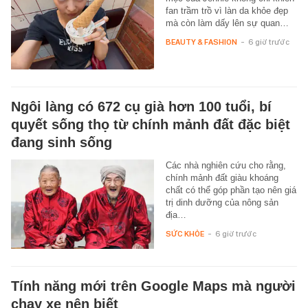
fan trầm trồ vì làn da khỏe đẹp
mà còn làm dấy lên sự quan…
BEAUTY & FASHION
-
6 giờ trước
Ngôi làng có 672 cụ già hơn 100 tuổi, bí
quyết sống thọ từ chính mảnh đất đặc biệt
đang sinh sống
Các nhà nghiên cứu cho rằng,
chính mảnh đất giàu khoáng
chất có thể góp phần tạo nên giá
trị dinh dưỡng của nông sản
địa…
SỨC KHỎE
-
6 giờ trước
Tính năng mới trên Google Maps mà người
chạy xe nên biết