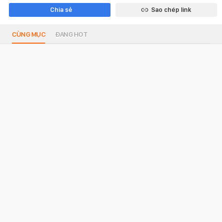
Chia sẻ
Sao chép link
CÙNG MỤC
ĐANG HOT