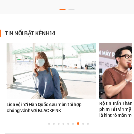
TIN NỔI BẬT KÊNH14
Rộ tin Trấn Thàn
Lisa vội rời Hàn Quốc sau màn tái hợp
phim Tết vì 1 mỹ 
chóng vánh với BLACKPINK
lộ hint rõ mồn mộ