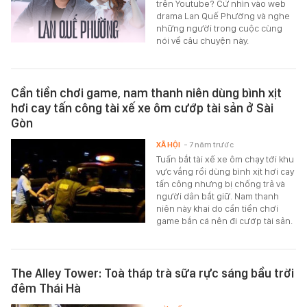
trên Youtube? Cứ nhìn vào web
drama Lan Quế Phường và nghe
những người trong cuộc cùng
nói về câu chuyện này.
Cần tiền chơi game, nam thanh niên dùng bình xịt
hơi cay tấn công tài xế xe ôm cướp tài sản ở Sài
Gòn
XÃ HỘI
- 7 năm trước
Tuấn bắt tài xế xe ôm chạy tới khu
vực vắng rồi dùng bình xịt hơi cay
tấn công nhưng bị chống trả và
người dân bắt giữ. Nam thanh
niên này khai do cần tiền chơi
game bắn cá nên đi cướp tài sản.
The Alley Tower: Toà tháp trà sữa rực sáng bầu trời
đêm Thái Hà