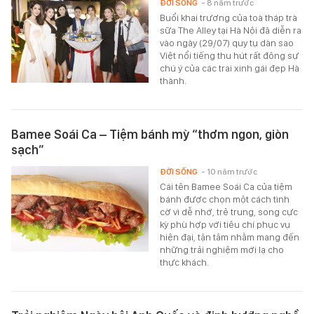
ĐỜI SỐNG
- 8 năm trước
Buổi khai trương của toà tháp trà
sữa The Alley tại Hà Nội đã diễn ra
vào ngày (29/07) quy tụ dàn sao
Việt nổi tiếng thu hút rất đông sự
chú ý của các trai xinh gái đẹp Hà
thành.
Bamee Soái Ca – Tiệm bánh mỳ “thơm ngon, giòn
sạch”
ĐỜI SỐNG
- 10 năm trước
Cái tên Bamee Soái Ca của tiệm
bánh được chọn một cách tình
cờ vì dễ nhớ, trẻ trung, song cực
kỳ phù hợp với tiêu chí phục vụ
hiện đại, tận tâm nhằm mang đến
những trải nghiệm mới lạ cho
thực khách.