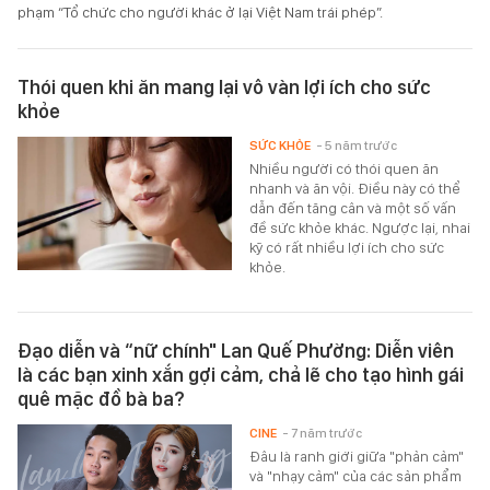
phạm “Tổ chức cho người khác ở lại Việt Nam trái phép”.
Thói quen khi ăn mang lại vô vàn lợi ích cho sức
khỏe
SỨC KHỎE
- 5 năm trước
Nhiều người có thói quen ăn
nhanh và ăn vội. Điều này có thể
dẫn đến tăng cân và một số vấn
đề sức khỏe khác. Ngược lại, nhai
kỹ có rất nhiều lợi ích cho sức
khỏe.
Đạo diễn và “nữ chính" Lan Quế Phường: Diễn viên
là các bạn xinh xắn gợi cảm, chả lẽ cho tạo hình gái
quê mặc đồ bà ba?
CINE
- 7 năm trước
Đâu là ranh giới giữa "phản cảm"
và "nhạy cảm" của các sản phẩm