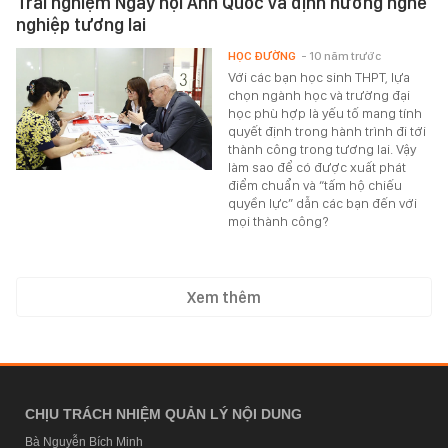
Trải nghiệm Ngày hội Anh Quốc và định hướng nghề
nghiệp tương lai
HỌC ĐƯỜNG
- 10 năm trước
Với các bạn học sinh THPT, lựa
chọn ngành học và trường đại
học phù hợp là yếu tố mang tính
quyết định trong hành trình đi tới
thành công trong tương lai. Vậy
làm sao để có được xuất phát
điểm chuẩn và “tấm hộ chiếu
quyền lực” dẫn các bạn đến với
mọi thành công?
Xem thêm
CHỊU TRÁCH NHIỆM QUẢN LÝ NỘI DUNG
Bà Nguyễn Bích Minh