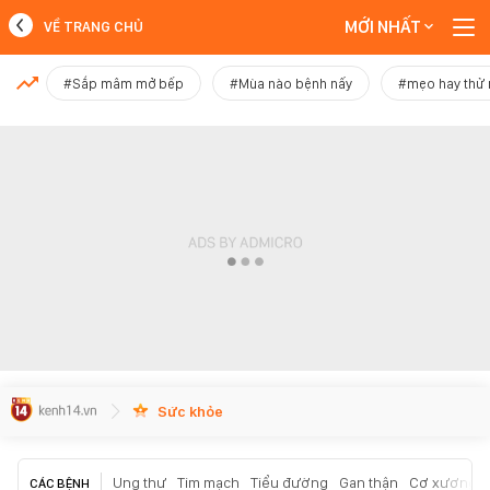
MỚI NHẤT
VỀ TRANG CHỦ
MỚI NHẤT
#Sắp mâm mở bếp
#Mùa nào bệnh nấy
#mẹo hay thử
Xem thêm
Sức khỏe
Ung thư
Tim mạch
Tiểu đường
Gan thận
Cơ xương k
CÁC BỆNH