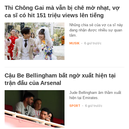
Thi Chông Gai mà vẫn bị chê mờ nhạt, vợ
ca sĩ có hit 151 triệu views lên tiếng
Nhũng chia sẻ của vợ ca sĩ này
đang nhận được nhiều sự quan
tâm.
MUSIK
-
6 giờ trước
Cậu Be Bellingham bất ngờ xuất hiện tại
trận đấu của Arsenal
Jude Bellingham âm thầm xuất
hiện tại Emirates.
SPORT
-
6 giờ trước