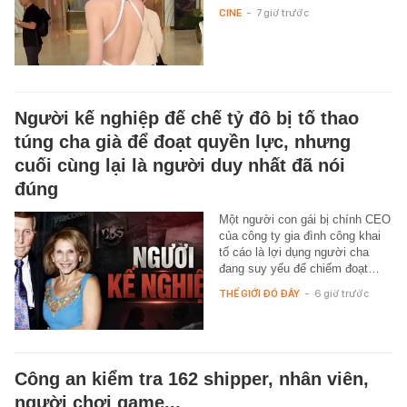
CINE
-
7 giờ trước
Người kế nghiệp đế chế tỷ đô bị tố thao
túng cha già để đoạt quyền lực, nhưng
cuối cùng lại là người duy nhất đã nói
đúng
Một người con gái bị chính CEO
của công ty gia đình công khai
tố cáo là lợi dụng người cha
đang suy yếu để chiếm đoạt…
THẾ GIỚI ĐÓ ĐÂY
-
6 giờ trước
Công an kiểm tra 162 shipper, nhân viên,
người chơi game...