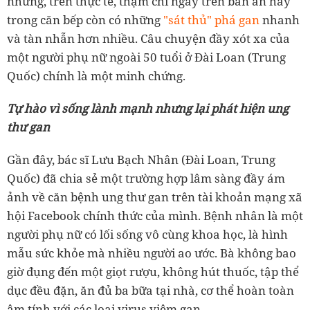
nhưng, trên thực tế, thậm chí ngay trên bàn ăn hay
trong căn bếp còn có những
"sát thủ" phá gan
nhanh
và tàn nhẫn hơn nhiều. Câu chuyện đầy xót xa của
một người phụ nữ ngoài 50 tuổi ở Đài Loan (Trung
Quốc) chính là một minh chứng.
Tự hào vì sống lành mạnh nhưng lại phát hiện ung
thư gan
Gần đây, bác sĩ Lưu Bạch Nhân (Đài Loan, Trung
Quốc) đã chia sẻ một trường hợp lâm sàng đầy ám
ảnh về căn bệnh ung thư gan trên tài khoản mạng xã
hội Facebook chính thức của mình. Bệnh nhân là một
người phụ nữ có lối sống vô cùng khoa học, là hình
mẫu sức khỏe mà nhiều người ao ước. Bà không bao
giờ đụng đến một giọt rượu, không hút thuốc, tập thể
dục đều đặn, ăn đủ ba bữa tại nhà, cơ thể hoàn toàn
âm tính với các loại virus viêm gan.