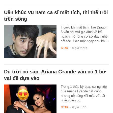
Uẩn khúc vụ nam ca sĩ mất tích, thi thể trôi
trên sông
Trước khi mất tích, Tae Dragon
5 vẫn nói với gia đình về kế
hoạch mở rộng cơ sở dạy nghề
cắt tóc. Hơn một ngày sau khi…
STAR
-
6 giờ trước
Dù trời có sập, Ariana Grande vẫn có 1 bờ
vai để dựa vào
Trong 1 thập kỷ qua, sự nghiệp
của Ariana Grande cất cánh
nhưng cô cũng đối mặt với rất
nhiều biến cố.
STAR
-
6 giờ trước