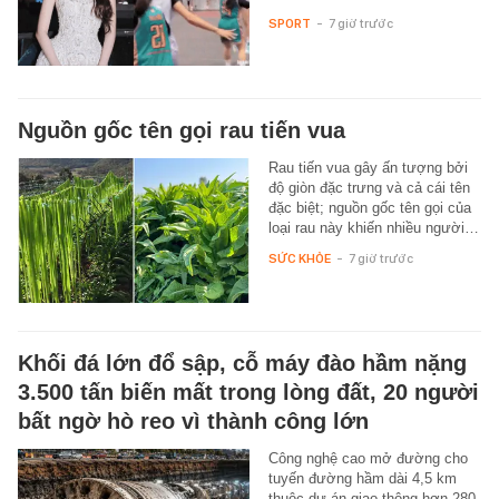
SPORT
-
7 giờ trước
Nguồn gốc tên gọi rau tiến vua
Rau tiến vua gây ấn tượng bởi
độ giòn đặc trưng và cả cái tên
đặc biệt; nguồn gốc tên gọi của
loại rau này khiến nhiều người…
SỨC KHỎE
-
7 giờ trước
Khối đá lớn đổ sập, cỗ máy đào hầm nặng
3.500 tấn biến mất trong lòng đất, 20 người
bất ngờ hò reo vì thành công lớn
Công nghệ cao mở đường cho
tuyến đường hầm dài 4,5 km
thuộc dự án giao thông hơn 280