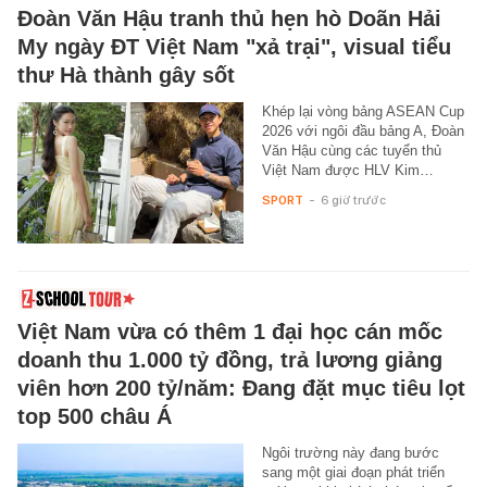
Đoàn Văn Hậu tranh thủ hẹn hò Doãn Hải
My ngày ĐT Việt Nam "xả trại", visual tiểu
thư Hà thành gây sốt
Khép lại vòng bảng ASEAN Cup
2026 với ngôi đầu bảng A, Đoàn
Văn Hậu cùng các tuyển thủ
Việt Nam được HLV Kim…
SPORT
-
6 giờ trước
Việt Nam vừa có thêm 1 đại học cán mốc
doanh thu 1.000 tỷ đồng, trả lương giảng
viên hơn 200 tỷ/năm: Đang đặt mục tiêu lọt
top 500 châu Á
Ngôi trường này đang bước
sang một giai đoạn phát triển