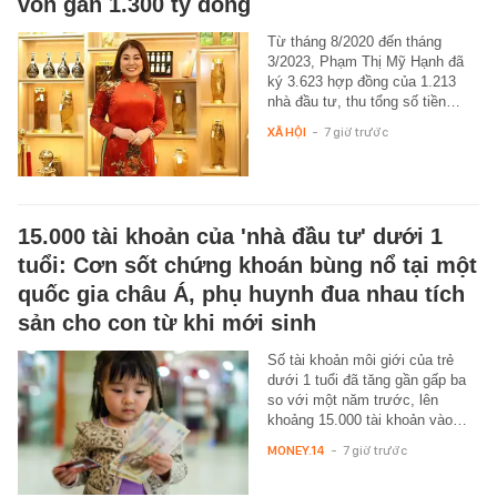
vốn gần 1.300 tỷ đồng
Từ tháng 8/2020 đến tháng
3/2023, Phạm Thị Mỹ Hạnh đã
ký 3.623 hợp đồng của 1.213
nhà đầu tư, thu tổng số tiền…
XÃ HỘI
-
7 giờ trước
15.000 tài khoản của 'nhà đầu tư' dưới 1
tuổi: Cơn sốt chứng khoán bùng nổ tại một
quốc gia châu Á, phụ huynh đua nhau tích
sản cho con từ khi mới sinh
Số tài khoản môi giới của trẻ
dưới 1 tuổi đã tăng gần gấp ba
so với một năm trước, lên
khoảng 15.000 tài khoản vào…
MONEY.14
-
7 giờ trước