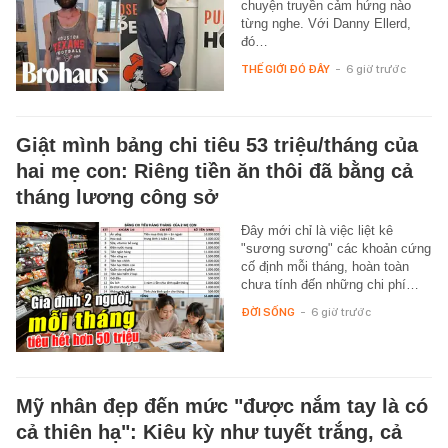
chuyện truyền cảm hứng nào
từng nghe. Với Danny Ellerd,
đó…
THẾ GIỚI ĐÓ ĐÂY
-
6 giờ trước
Giật mình bảng chi tiêu 53 triệu/tháng của
hai mẹ con: Riêng tiền ăn thôi đã bằng cả
tháng lương công sở
Đây mới chỉ là việc liệt kê
"sương sương" các khoản cứng
cố định mỗi tháng, hoàn toàn
chưa tính đến những chi phí…
ĐỜI SỐNG
-
6 giờ trước
Mỹ nhân đẹp đến mức "được nắm tay là có
cả thiên hạ": Kiêu kỳ như tuyết trắng, cả