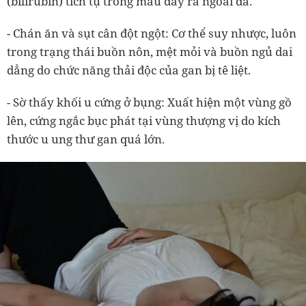
(bilirubin) tích tụ trong máu đẩy ra ngoài da.
- Chán ăn và sụt cân đột ngột: Cơ thể suy nhược, luôn
trong trạng thái buồn nôn, mệt mỏi và buồn ngủ dai
dẳng do chức năng thải độc của gan bị tê liệt.
- Sờ thấy khối u cứng ở bụng: Xuất hiện một vùng gồ
lên, cứng ngắc bục phát tại vùng thượng vị do kích
thước u ung thư gan quá lớn.