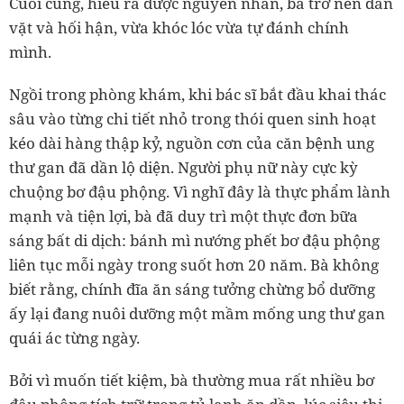
Cuối cùng, hiểu ra được nguyên nhân, bà trở nên dằn
vặt và hối hận, vừa khóc lóc vừa tự đánh chính
mình.
Ngồi trong phòng khám, khi bác sĩ bắt đầu khai thác
sâu vào từng chi tiết nhỏ trong thói quen sinh hoạt
kéo dài hàng thập kỷ, nguồn cơn của căn bệnh ung
thư gan đã dần lộ diện. Người phụ nữ này cực kỳ
chuộng bơ đậu phộng. Vì nghĩ đây là thực phẩm lành
mạnh và tiện lợi, bà đã duy trì một thực đơn bữa
sáng bất di dịch: bánh mì nướng phết bơ đậu phộng
liên tục mỗi ngày trong suốt hơn 20 năm. Bà không
biết rằng, chính đĩa ăn sáng tưởng chừng bổ dưỡng
ấy lại đang nuôi dưỡng một mầm mống ung thư gan
quái ác từng ngày.
Bởi vì muốn tiết kiệm, bà thường mua rất nhiều bơ