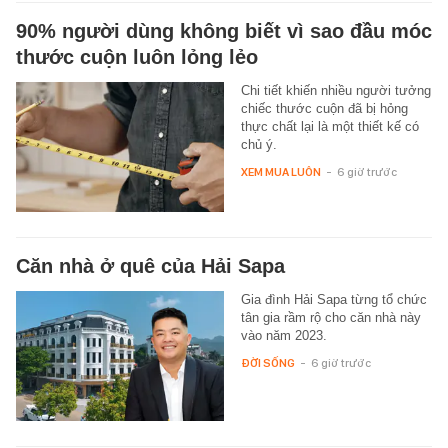
90% người dùng không biết vì sao đầu móc
thước cuộn luôn lỏng lẻo
Chi tiết khiến nhiều người tưởng
chiếc thước cuộn đã bị hỏng
thực chất lại là một thiết kế có
chủ ý.
XEM MUA LUÔN
-
6 giờ trước
Căn nhà ở quê của Hải Sapa
Gia đình Hải Sapa từng tổ chức
tân gia rầm rộ cho căn nhà này
vào năm 2023.
ĐỜI SỐNG
-
6 giờ trước