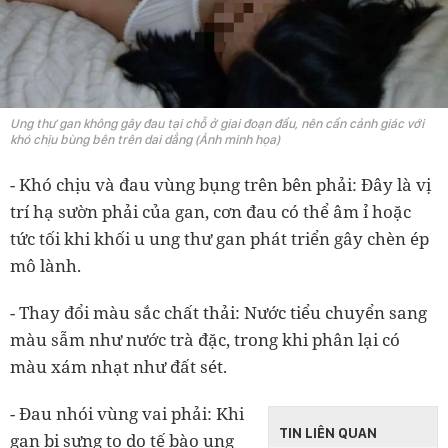
Ung thư gan không gây đau tại chỗ ở giai đoạn đầu, nên cần cảnh giác với
khó chịu bùng bên trên dai dẳng (Ảnh minh họa)
- Khó chịu và đau vùng bụng trên bên phải: Đây là vị
trí hạ sườn phải của gan, cơn đau có thể âm ỉ hoặc
tức tối khi khối u ung thư gan phát triển gây chèn ép
mô lành.
- Thay đổi màu sắc chất thải: Nước tiểu chuyển sang
màu sẫm như nước trà đặc, trong khi phân lại có
màu xám nhạt như đất sét.
- Đau nhói vùng vai phải: Khi
TIN LIÊN QUAN
gan bị sưng to do tế bào ung