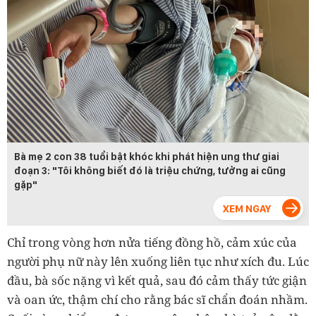
Bà mẹ 2 con 38 tuổi bật khóc khi phát hiện ung thư giai
đoạn 3: "Tôi không biết đó là triệu chứng, tưởng ai cũng
gặp"
Chỉ trong vòng hơn nửa tiếng đồng hồ, cảm xúc của
người phụ nữ này lên xuống liên tục như xích đu. Lúc
đầu, bà sốc nặng vì kết quả, sau đó cảm thấy tức giận
và oan ức, thậm chí cho rằng bác sĩ chẩn đoán nhầm.