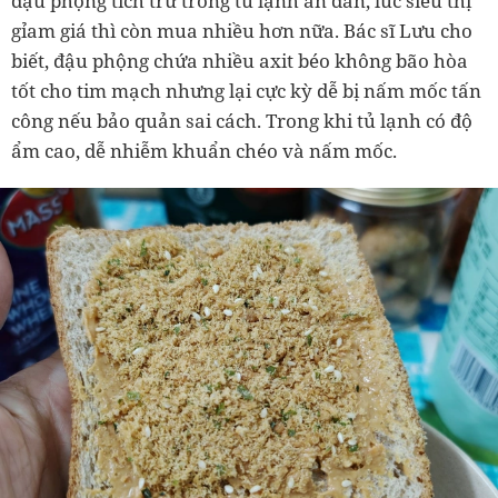
đậu phộng tích trữ trong tủ lạnh ăn dần, lúc siêu thị
gỉam giá thì còn mua nhiều hơn nữa. Bác sĩ Lưu cho
biết, đậu phộng chứa nhiều axit béo không bão hòa
tốt cho tim mạch nhưng lại cực kỳ dễ bị nấm mốc tấn
công nếu bảo quản sai cách. Trong khi tủ lạnh có độ
ẩm cao, dễ nhiễm khuẩn chéo và nấm mốc.