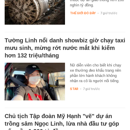
nghìn tỷ đồng.
THẾ GIỚI ĐÓ ĐÂY
-
7 giờ trước
Tường Linh nổi danh showbiz giờ chạy taxi
mưu sinh, mừng rớt nước mắt khi kiếm
hơn 132 triệu/tháng
Nữ diễn viên cho biết khi chạy
xe thường đeo khẩu trang nên
phần lớn hành khách không
nhận ra cô là người nổi tiếng.
STAR
-
7 giờ trước
Chủ tịch Tập đoàn Mỹ Hạnh "vẽ" dự án
trồng sâm Ngọc Linh, lừa nhà đầu tư góp