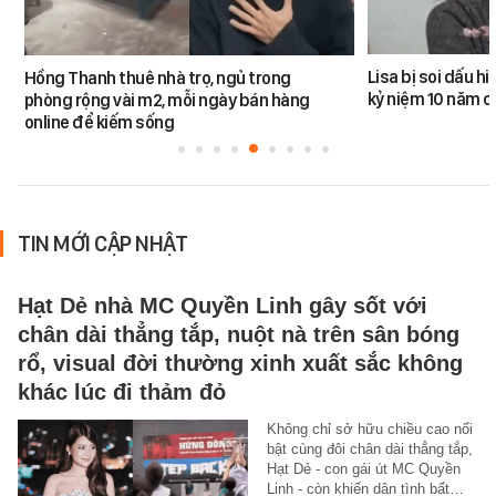
Lisa bị soi dấu h
Hồng Thanh thuê nhà trọ, ngủ trong
kỷ niệm 10 năm 
phòng rộng vài m2, mỗi ngày bán hàng
online để kiếm sống
TIN MỚI CẬP NHẬT
Hạt Dẻ nhà MC Quyền Linh gây sốt với
chân dài thẳng tắp, nuột nà trên sân bóng
rổ, visual đời thường xinh xuất sắc không
khác lúc đi thảm đỏ
Không chỉ sở hữu chiều cao nổi
bật cùng đôi chân dài thẳng tắp,
Hạt Dẻ - con gái út MC Quyền
Linh - còn khiến dân tình bất…