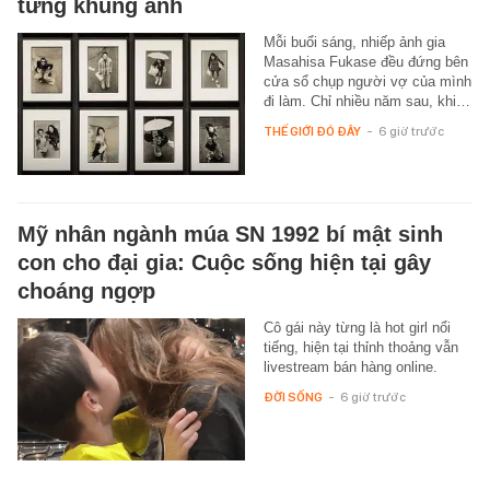
từng khung ảnh
Mỗi buổi sáng, nhiếp ảnh gia
Masahisa Fukase đều đứng bên
cửa sổ chụp người vợ của mình
đi làm. Chỉ nhiều năm sau, khi…
THẾ GIỚI ĐÓ ĐÂY
-
6 giờ trước
Mỹ nhân ngành múa SN 1992 bí mật sinh
con cho đại gia: Cuộc sống hiện tại gây
choáng ngợp
Cô gái này từng là hot girl nổi
tiếng, hiện tại thỉnh thoảng vẫn
livestream bán hàng online.
ĐỜI SỐNG
-
6 giờ trước