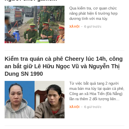
Qua kiểm tra, cơ quan chức
năng phát hiện 6 trường hợp
dương tính với ma túy.
XÃ HỘI
-
6 giờ trước
Kiểm tra quán cà phê Cheery lúc 14h, công
an bắt giữ Lê Hữu Ngọc Vũ và Nguyễn Thị
Dung SN 1990
Từ việc bắt quả tang 2 người
mua bán ma túy tại quán cà phê,
Công an xã Hòa Tiến (Đà Nẵng)
lần ra thêm 2 đối tượng liên…
XÃ HỘI
-
6 giờ trước