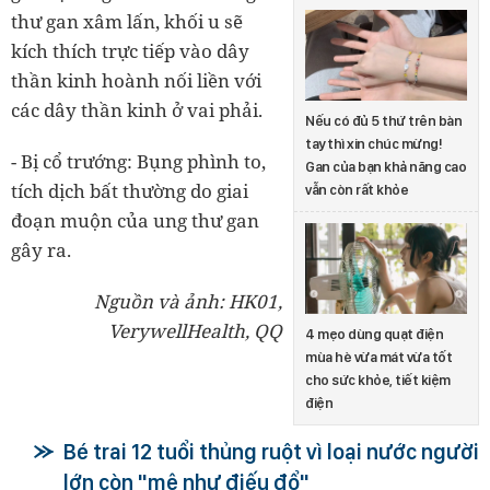
thư gan xâm lấn, khối u sẽ
kích thích trực tiếp vào dây
thần kinh hoành nối liền với
các dây thần kinh ở vai phải.
Nếu có đủ 5 thứ trên bàn
tay thì xin chúc mừng!
- Bị cổ trướng: Bụng phình to,
Gan của bạn khả năng cao
tích dịch bất thường do giai
vẫn còn rất khỏe
đoạn muộn của ung thư gan
gây ra.
Nguồn và ảnh: HK01,
VerywellHealth, QQ
4 mẹo dùng quạt điện
mùa hè vừa mát vừa tốt
cho sức khỏe, tiết kiệm
điện
Bé trai 12 tuổi thủng ruột vì loại nước người
lớn còn "mê như điếu đổ"