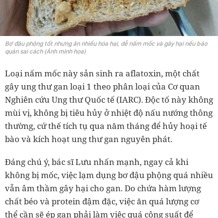
Bơ đậu phộng tốt nhưng ăn nhiều hóa hại, dễ nấm mốc và gây hại nếu bảo
quản sai cách (Ảnh minh họa)
Loại nấm mốc này sản sinh ra aflatoxin, một chất
gây ung thư gan loại 1 theo phân loại của Cơ quan
Nghiên cứu Ung thư Quốc tế (IARC). Độc tố này không
mùi vị, không bị tiêu hủy ở nhiệt độ nấu nướng thông
thường, cứ thế tích tụ qua năm tháng để hủy hoại tế
bào và kích hoạt ung thư gan nguyên phát.
Đáng chú ý, bác sĩ Lưu nhấn mạnh, ngay cả khi
không bị mốc, việc lạm dụng bơ đậu phộng quá nhiều
vẫn âm thầm gây hại cho gan. Do chứa hàm lượng
chất béo và protein đậm đặc, việc ăn quá lượng cơ
thể cần sẽ ép gan phải làm việc quá công suất để