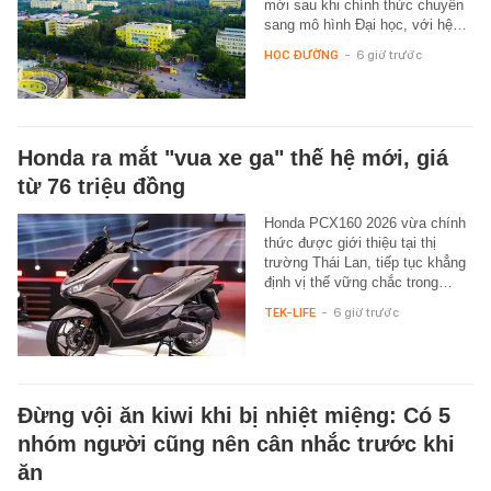
mới sau khi chính thức chuyển
sang mô hình Đại học, với hệ…
HỌC ĐƯỜNG
-
6 giờ trước
Honda ra mắt "vua xe ga" thế hệ mới, giá
từ 76 triệu đồng
Honda PCX160 2026 vừa chính
thức được giới thiệu tại thị
trường Thái Lan, tiếp tục khẳng
định vị thế vững chắc trong…
TEK-LIFE
-
6 giờ trước
Đừng vội ăn kiwi khi bị nhiệt miệng: Có 5
nhóm người cũng nên cân nhắc trước khi
ăn