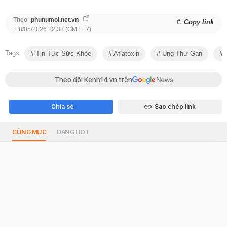
Theo
phunumoi.net.vn
Copy link
18/05/2026 22:38 (GMT +7)
Tags
Tin Tức Sức Khỏe
Aflatoxin
Ung Thư Gan
Theo dõi Kenh14.vn trên
Chia sẻ
Sao chép link
CÙNG MỤC
ĐANG HOT