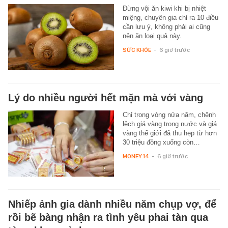
Đừng vội ăn kiwi khi bị nhiệt
miệng, chuyên gia chỉ ra 10 điều
cần lưu ý, không phải ai cũng
nên ăn loại quả này.
SỨC KHỎE
-
6 giờ trước
Lý do nhiều người hết mặn mà với vàng
Chỉ trong vòng nửa năm, chênh
lệch giá vàng trong nước và giá
vàng thế giới đã thu hẹp từ hơn
30 triệu đồng xuống còn…
MONEY.14
-
6 giờ trước
Nhiếp ảnh gia dành nhiều năm chụp vợ, để
rồi bẽ bàng nhận ra tình yêu phai tàn qua