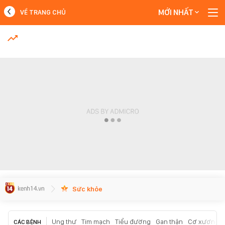
MỚI NHẤT
VỀ TRANG CHỦ
MỚI NHẤT
Xem thêm
Sức khỏe
Ung thư
Tim mạch
Tiểu đường
Gan thận
Cơ xương k
CÁC BỆNH