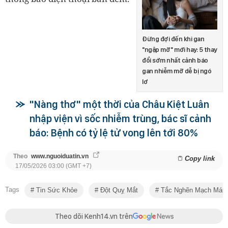
Đừng đợi đến khi gan
"ngập mỡ" mới hay: 5 thay
đổi sớm nhất cảnh báo
gan nhiễm mỡ dễ bị ngó
lơ
"Nàng thơ" một thời của Châu Kiệt Luân
nhập viện vì sốc nhiễm trùng, bác sĩ cảnh
báo: Bệnh có tỷ lệ tử vong lên tới 80%
Theo
www.nguoiduatin.vn
Copy link
17/05/2026 03:00 (GMT +7)
Tags
Tin Sức Khỏe
Đột Quỵ Mắt
Tắc Nghẽn Mạch Máu
Theo dõi Kenh14.vn trên