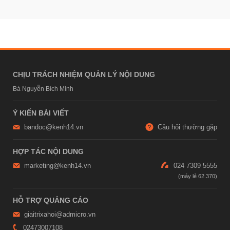
CHỊU TRÁCH NHIỆM QUẢN LÝ NỘI DUNG
Bà Nguyễn Bích Minh
Ý KIẾN BÀI VIẾT
bandoc@kenh14.vn
Câu hỏi thường gặp
HỢP TÁC NỘI DUNG
marketing@kenh14.vn
024 7309 5555
HỖ TRỢ QUẢNG CÁO
giaitrixahoi@admicro.vn
02473007108