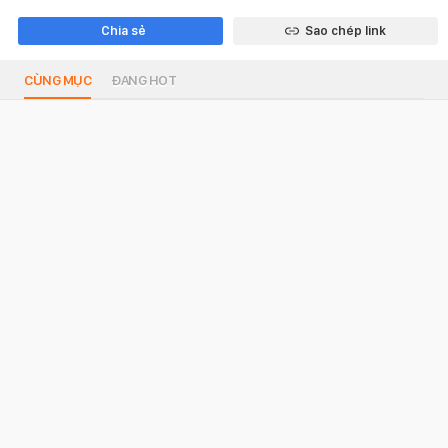
Chia sẻ
Sao chép link
CÙNG MỤC
ĐANG HOT