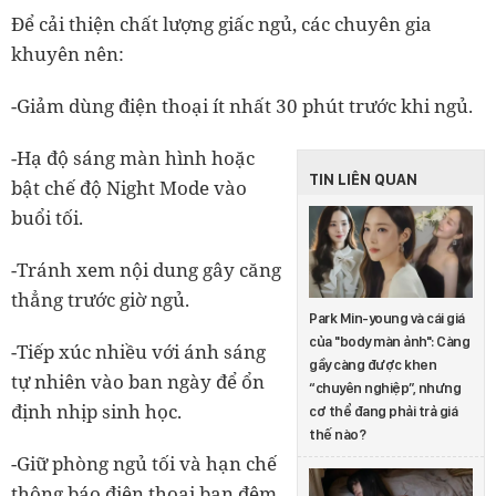
Để cải thiện chất lượng giấc ngủ, các chuyên gia
khuyên nên:
-Giảm dùng điện thoại ít nhất 30 phút trước khi ngủ.
-Hạ độ sáng màn hình hoặc
TIN LIÊN QUAN
bật chế độ Night Mode vào
buổi tối.
-Tránh xem nội dung gây căng
thẳng trước giờ ngủ.
Park Min-young và cái giá
của "body màn ảnh": Càng
-Tiếp xúc nhiều với ánh sáng
gầy càng được khen
tự nhiên vào ban ngày để ổn
“chuyên nghiệp”, nhưng
định nhịp sinh học.
cơ thể đang phải trả giá
thế nào?
-Giữ phòng ngủ tối và hạn chế
thông báo điện thoại ban đêm.