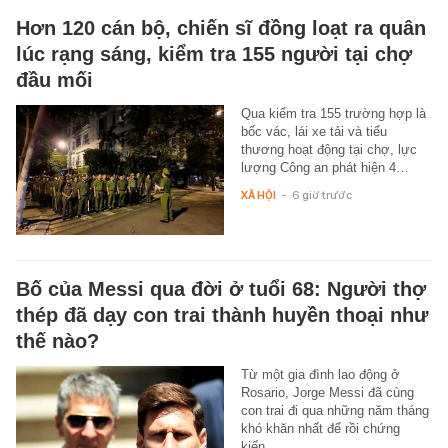
Hơn 120 cán bộ, chiến sĩ đồng loạt ra quân
lúc rạng sáng, kiểm tra 155 người tại chợ
đầu mối
Qua kiểm tra 155 trường hợp là
bốc vác, lái xe tải và tiểu
thương hoạt động tại chợ, lực
lượng Công an phát hiện 4…
XÃ HỘI
-
6 giờ trước
Bố của Messi qua đời ở tuổi 68: Người thợ
thép đã dạy con trai thành huyền thoại như
thế nào?
Từ một gia đình lao động ở
Rosario, Jorge Messi đã cùng
con trai đi qua những năm tháng
khó khăn nhất để rồi chứng
kiến…