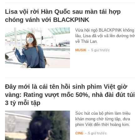
Lisa vội rời Hàn Quốc sau màn tái hợp
chóng vánh với BLACKPINK
Vừa hội ngộ BLACKPINK không
lâu, Lisa đã vội vã lên đường trở
về Thái Lan.
MUSIK
-
5 giờ trước
Đây mới là cái tên hồi sinh phim Việt giờ
vàng: Rating vượt mốc 50%, nhà đài đút túi
3 tỷ mỗi tập
Sức hút của bộ phim làm triệu
khán mong chờ từng tập, đưa
phim Việt đến thời hoàng kim.
CINE
-
5 giờ trước