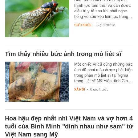
thính lực tạm thời và cần được
điều trị y tế sau khi phải nghe
tiếng ve sầu kêu liên tục trong…
SỨC KHỎE
-
6 giờ trước
Tìm thấy nhiều bức ảnh trong mộ liệt sĩ
Một chiếc ví cũ cùng những bức
ảnh đã phai màu được phát hiện
trong phần mộ liệt sĩ tại Nghĩa
trang Liệt sĩ Mỹ Hiệp, tỉnh Gia…
XÃ HỘI
-
6 giờ trước
Hoa hậu đẹp nhất nhì Việt Nam và vợ hơn 4
tuổi của Bình Minh "dính nhau như sam" từ
Việt Nam sang Mỹ