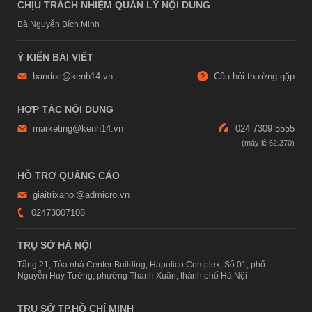
CHỊU TRÁCH NHIỆM QUẢN LÝ NỘI DUNG
Bà Nguyễn Bích Minh
Ý KIẾN BÀI VIẾT
bandoc@kenh14.vn
Câu hỏi thường gặp
HỢP TÁC NỘI DUNG
marketing@kenh14.vn
024 7309 5555
HỖ TRỢ QUẢNG CÁO
giaitrixahoi@admicro.vn
02473007108
TRỤ SỞ HÀ NỘI
Tầng 21, Tòa nhà Center Building, Hapulico Complex, Số 01, phố
Nguyễn Huy Tưởng, phường Thanh Xuân, thành phố Hà Nội
TRỤ SỞ TP.HỒ CHÍ MINH