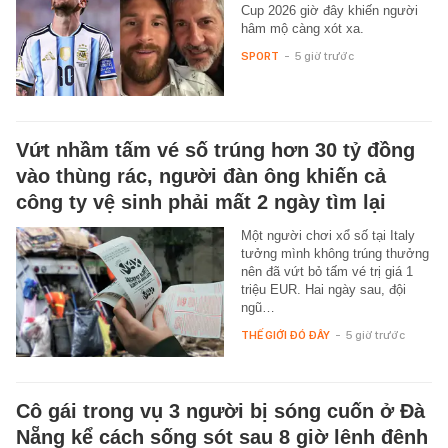
Cup 2026 giờ đây khiến người
hâm mộ càng xót xa.
SPORT
-
5 giờ trước
Vứt nhầm tấm vé số trúng hơn 30 tỷ đồng
vào thùng rác, người đàn ông khiến cả
công ty vệ sinh phải mất 2 ngày tìm lại
Một người chơi xổ số tại Italy
tưởng mình không trúng thưởng
nên đã vứt bỏ tấm vé trị giá 1
triệu EUR. Hai ngày sau, đội
ngũ…
THẾ GIỚI ĐÓ ĐÂY
-
5 giờ trước
Cô gái trong vụ 3 người bị sóng cuốn ở Đà
Nẵng kể cách sống sót sau 8 giờ lênh đênh