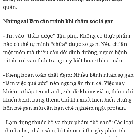
quản.
Những sai lầm cần tránh khi chăm sóc lá gan
- Tin vào “thần dược” đậu phụ:
Không có thực phẩm
nào có thể tự mình “chữa” được xơ gan. Nếu chỉ ăn
một món mà thiếu cân đối dinh dưỡng, người bệnh
rất dễ rơi vào tình trạng
suy kiệt hoặc thiếu máu.
- Kiêng hoàn toàn chất đạm:
Nhiều bệnh nhân sợ gan
“làm việc quá sức” nên ngưng ăn thịt, cá. Việc này
khiến cơ bắp teo nhanh, sức đề kháng giảm
, thậm chí
khiến bệnh nặng thêm. Chỉ khi xuất hiện
biến chứng
hôn mê gan
mới cần hạn chế nghiêm ngặt protein.
- Lạm dụng thuốc bổ và thực phẩm “bổ gan”:
Các loại
như
ba ba, nhân sâm, bột đạm
có thể gây phản tác