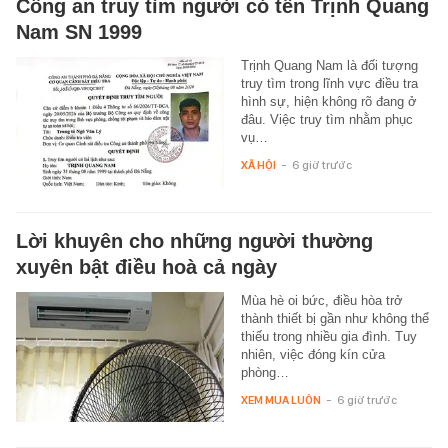
Công an truy tìm người có tên Trịnh Quang
Nam SN 1999
Trịnh Quang Nam là đối tượng
truy tìm trong lĩnh vực điều tra
hình sự, hiện không rõ đang ở
đâu. Việc truy tìm nhằm phục
vụ…
XÃ HỘI
-
6 giờ trước
Lời khuyên cho những người thường
xuyên bật điều hoà cả ngày
Mùa hè oi bức, điều hòa trở
thành thiết bị gần như không thể
thiếu trong nhiều gia đình. Tuy
nhiên, việc đóng kín cửa
phòng…
XEM MUA LUÔN
-
6 giờ trước