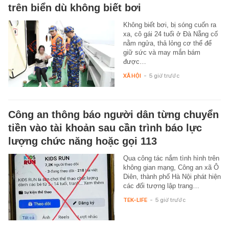
trên biển dù không biết bơi
Không biết bơi, bị sóng cuốn ra
xa, cô gái 24 tuổi ở Đà Nẵng cố
nằm ngửa, thả lỏng cơ thể để
giữ sức và may mắn bám
được…
XÃ HỘI
-
5 giờ trước
Công an thông báo người dân từng chuyển
tiền vào tài khoản sau cần trình báo lực
lượng chức năng hoặc gọi 113
Qua công tác nắm tình hình trên
không gian mạng, Công an xã Ô
Diên, thành phố Hà Nội phát hiện
các đối tượng lập trang…
TEK-LIFE
-
5 giờ trước