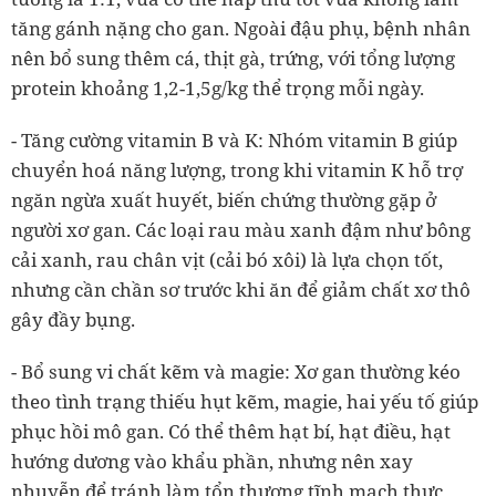
tăng gánh nặng cho gan. Ngoài đậu phụ, bệnh nhân
nên bổ sung thêm
cá, thịt gà, trứng
, với tổng lượng
protein khoảng
1,2-1,5g/kg thể trọng mỗi ngày.
- Tăng cường vitamin B và K:
Nhóm vitamin B giúp
chuyển hoá năng lượng, trong khi vitamin K hỗ trợ
ngăn ngừa xuất huyết, biến chứng thường gặp ở
người xơ gan. Các loại rau màu xanh đậm như
bông
cải xanh, rau chân vịt (cải bó xôi)
là lựa chọn tốt,
nhưng cần
chần sơ trước khi ăn
để giảm chất xơ thô
gây đầy bụng.
- Bổ sung vi chất kẽm và magie:
Xơ gan thường kéo
theo tình trạng thiếu hụt kẽm, magie, hai yếu tố giúp
phục hồi mô gan. Có thể thêm
hạt bí, hạt điều, hạt
hướng dương
vào khẩu phần, nhưng nên
xay
nhuyễn
để tránh làm tổn thương tĩnh mạch thực