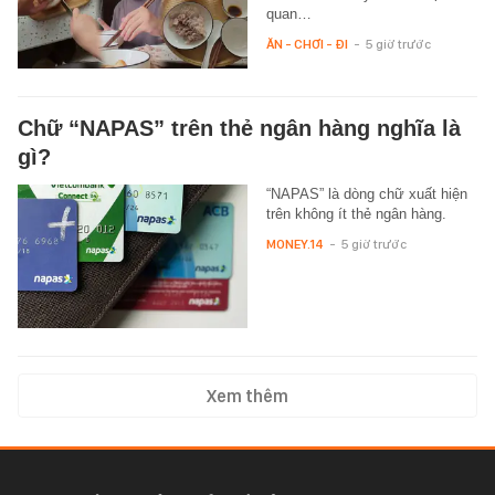
quan…
ĂN - CHƠI - ĐI
-
5 giờ trước
Chữ “NAPAS” trên thẻ ngân hàng nghĩa là
gì?
“NAPAS” là dòng chữ xuất hiện
trên không ít thẻ ngân hàng.
MONEY.14
-
5 giờ trước
Xem thêm