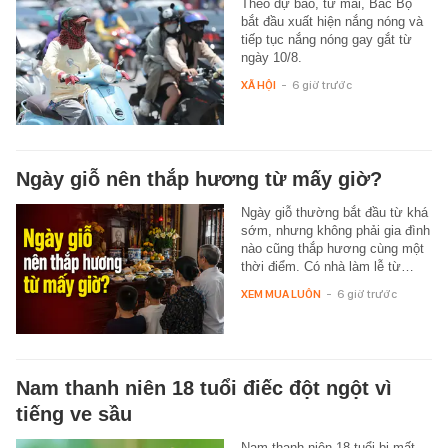
Theo dự báo, từ mai, Bắc Bộ
bắt đầu xuất hiện nắng nóng và
tiếp tục nắng nóng gay gắt từ
ngày 10/8.
XÃ HỘI
-
6 giờ trước
Ngày giỗ nên thắp hương từ mấy giờ?
Ngày giỗ thường bắt đầu từ khá
sớm, nhưng không phải gia đình
nào cũng thắp hương cùng một
thời điểm. Có nhà làm lễ từ…
XEM MUA LUÔN
-
6 giờ trước
Nam thanh niên 18 tuổi điếc đột ngột vì
tiếng ve sầu
Nam thanh niên 18 tuổi bị mất