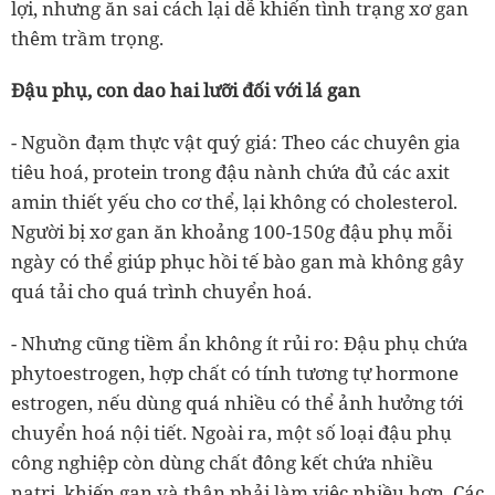
lợi, nhưng ăn sai cách lại dễ khiến tình trạng xơ gan
thêm trầm trọng.
Đậu phụ, con dao hai lưỡi đối với lá gan
- Nguồn đạm thực vật quý giá:
Theo các chuyên gia
tiêu hoá, protein trong đậu nành chứa đủ các axit
amin thiết yếu cho cơ thể, lại không có cholesterol.
Người bị xơ gan ăn khoảng
100-150g đậu phụ mỗi
ngày
có thể giúp phục hồi tế bào gan mà không gây
quá tải cho quá trình chuyển hoá.
- Nhưng cũng tiềm ẩn không ít rủi ro:
Đậu phụ chứa
phytoestrogen,
hợp chất có tính tương tự hormone
estrogen, nếu dùng quá nhiều có thể ảnh hưởng tới
chuyển hoá nội tiết. Ngoài ra, một số loại đậu phụ
công nghiệp còn dùng
chất đông kết chứa nhiều
natri
, khiến gan và thận phải làm việc nhiều hơn. Các