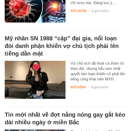
chỉ rượu bia. Đáng lưu ý,…
SỨC KHỎE
-
6 giờ trước
Mỹ nhân SN 1988 “cặp” đại gia, nổi loạn
đòi danh phận khiến vợ chủ tịch phải lên
tiếng dằn mặt
Vợ chủ tịch đã thuê cả thám tử
theo dõi, nhưng tiểu tam nhất
quyết làm loạn khiến cô phải lên
tiếng công khai trên MXH.
ĐỜI SỐNG
-
6 giờ trước
Tin mới nhất về đợt nắng nóng gay gắt kéo
dài nhiều ngày ở miền Bắc