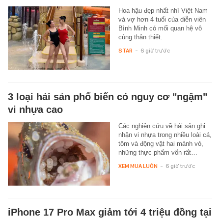
Hoa hậu đẹp nhất nhì Việt Nam
và vợ hơn 4 tuổi của diễn viên
Bình Minh có mối quan hệ vô
cùng thân thiết.
STAR
-
6 giờ trước
3 loại hải sản phổ biến có nguy cơ "ngậm"
vi nhựa cao
Các nghiên cứu về hải sản ghi
nhận vi nhựa trong nhiều loài cá,
tôm và động vật hai mảnh vỏ,
những thực phẩm vốn rất…
XEM MUA LUÔN
-
6 giờ trước
iPhone 17 Pro Max giảm tới 4 triệu đồng tại