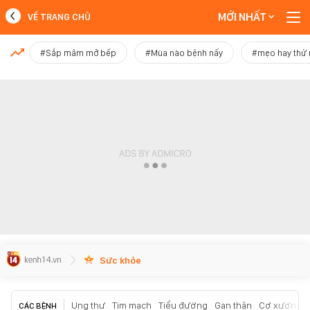
MỚI NHẤT
VỀ TRANG CHỦ
MỚI NHẤT
#Sắp mâm mở bếp
#Mùa nào bệnh nấy
#mẹo hay thử
Xem thêm
Sức khỏe
Ung thư
Tim mạch
Tiểu đường
Gan thận
Cơ xương k
CÁC BỆNH