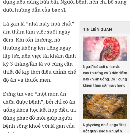
dụng nếu dùng bừa bãi. Người bệnh nên
chỉ bổ sung
dưới hướng dẫn của bác sĩ.
Lá gan là “nhà máy hoá chất”
TIN LIÊN QUAN
âm thầm làm việc suốt ngày
đêm. Khi tổn thương, nó
thường
không lên tiếng ngay
lập tức
, nên việc
tái khám định
kỳ 3 tháng/lần
là vô cùng cần
Người có axit uric máu
thiết để kịp thời điều chỉnh chế
cao thường có 3 đặc điểm
độ ăn và thuốc men.
này khi ăn uống: Có 1 cũng
khiến thận sớm suy hỏng
Đừng tin vào “một món ăn
chữa được bệnh”, bởi
chỉ có ăn
uống khoa học kết hợp điều trị
đúng phác đồ
mới giúp người
bệnh sống khoẻ với lá gan của
Ngày càng nhiều người bị
đột quỵ? Bác sĩ khuyên: