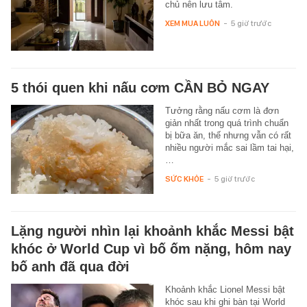
chủ nên lưu tâm.
XEM MUA LUÔN
-
5 giờ trước
5 thói quen khi nấu cơm CẦN BỎ NGAY
Tưởng rằng nấu cơm là đơn
giản nhất trong quá trình chuẩn
bị bữa ăn, thế nhưng vẫn có rất
nhiều người mắc sai lầm tai hại,
…
SỨC KHỎE
-
5 giờ trước
Lặng người nhìn lại khoảnh khắc Messi bật
khóc ở World Cup vì bố ốm nặng, hôm nay
bố anh đã qua đời
Khoảnh khắc Lionel Messi bật
khóc sau khi ghi bàn tại World