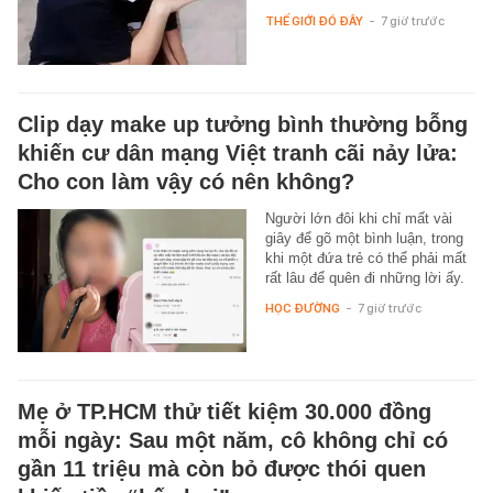
THẾ GIỚI ĐÓ ĐÂY
-
7 giờ trước
Clip dạy make up tưởng bình thường bỗng
khiến cư dân mạng Việt tranh cãi nảy lửa:
Cho con làm vậy có nên không?
Người lớn đôi khi chỉ mất vài
giây để gõ một bình luận, trong
khi một đứa trẻ có thể phải mất
rất lâu để quên đi những lời ấy.
HỌC ĐƯỜNG
-
7 giờ trước
Mẹ ở TP.HCM thử tiết kiệm 30.000 đồng
mỗi ngày: Sau một năm, cô không chỉ có
gần 11 triệu mà còn bỏ được thói quen