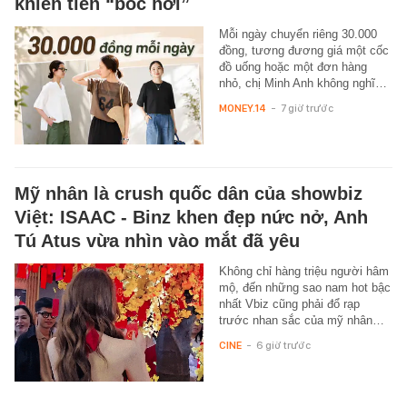
khiến tiền “bốc hơi”
Mỗi ngày chuyển riêng 30.000
đồng, tương đương giá một cốc
đồ uống hoặc một đơn hàng
nhỏ, chị Minh Anh không nghĩ…
MONEY.14
-
7 giờ trước
Mỹ nhân là crush quốc dân của showbiz
Việt: ISAAC - Binz khen đẹp nức nở, Anh
Tú Atus vừa nhìn vào mắt đã yêu
Không chỉ hàng triệu người hâm
mộ, đến những sao nam hot bậc
nhất Vbiz cũng phải đổ rạp
trước nhan sắc của mỹ nhân…
CINE
-
6 giờ trước