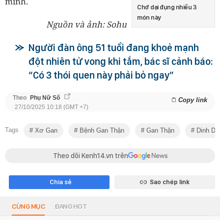
mình.
Chớ dại đụng nhiều 3
món này
Nguồn và ảnh: Sohu
Người đàn ông 51 tuổi đang khoẻ mạnh
đột nhiên tử vong khi tắm, bác sĩ cảnh báo:
“Có 3 thói quen này phải bỏ ngay”
Theo
Phụ Nữ Số
Copy link
27/10/2025 10:18 (GMT +7)
Tags
Xơ Gan
Bệnh Gan Thận
Gan Thận
Dinh D
Theo dõi Kenh14.vn trên
Chia sẻ
Sao chép link
CÙNG MỤC
ĐANG HOT