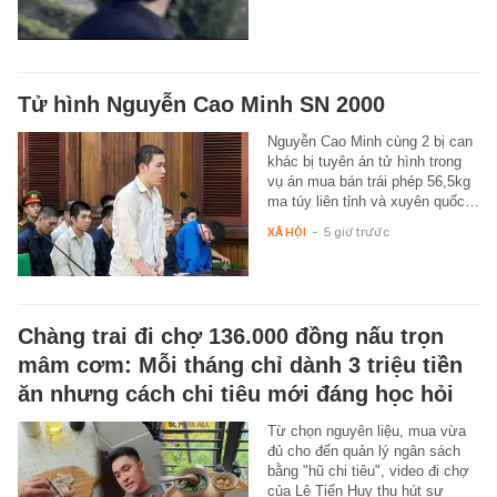
Tử hình Nguyễn Cao Minh SN 2000
Nguyễn Cao Minh cùng 2 bị can
khác bị tuyên án tử hình trong
vụ án mua bán trái phép 56,5kg
ma túy liên tỉnh và xuyên quốc…
XÃ HỘI
-
5 giờ trước
Chàng trai đi chợ 136.000 đồng nấu trọn
mâm cơm: Mỗi tháng chỉ dành 3 triệu tiền
ăn nhưng cách chi tiêu mới đáng học hỏi
Từ chọn nguyên liệu, mua vừa
đủ cho đến quản lý ngân sách
bằng "hũ chi tiêu", video đi chợ
của Lê Tiến Huy thu hút sự