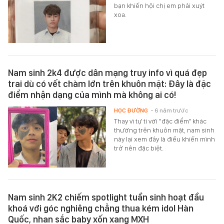
bạn khiến hội chị em phải xuýt
xoa.
Nam sinh 2k4 được dân mạng truy info vì quá đẹp
trai dù có vết chàm lớn trên khuôn mặt: Đây là đặc
điểm nhận dạng của mình mà không ai có!
HỌC ĐƯỜNG
- 6 năm trước
Thay vì tự ti với "đặc điểm" khác
thường trên khuôn mặt, nam sinh
này lại xem đây là điều khiến mình
trở nên đặc biệt.
Nam sinh 2K2 chiếm spotlight tuần sinh hoạt đầu
khoá với góc nghiêng chẳng thua kém idol Hàn
Quốc, nhan sắc baby xốn xang MXH