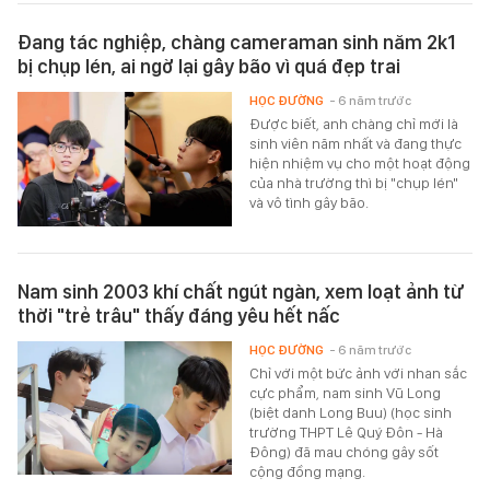
Đang tác nghiệp, chàng cameraman sinh năm 2k1
bị chụp lén, ai ngờ lại gây bão vì quá đẹp trai
HỌC ĐƯỜNG
- 6 năm trước
Được biết, anh chàng chỉ mới là
sinh viên năm nhất và đang thực
hiện nhiệm vụ cho một hoạt động
của nhà trường thì bị "chụp lén"
và vô tình gây bão.
Nam sinh 2003 khí chất ngút ngàn, xem loạt ảnh từ
thời "trẻ trâu" thấy đáng yêu hết nấc
HỌC ĐƯỜNG
- 6 năm trước
Chỉ với một bức ảnh với nhan sắc
cực phẩm, nam sinh Vũ Long
(biệt danh Long Buu) (học sinh
trường THPT Lê Quý Đôn - Hà
Đông) đã mau chóng gây sốt
cộng đồng mạng.