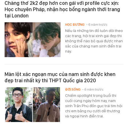
Chàng thơ 2k2 đẹp hơn con gái với profile cực xịn:
Học chuyên Pháp, nhận học bổng ngành thời trang
tại London
HỌC ĐƯỜNG
- 6 năm trước
Nếu là những tín đồ luôn dõi theo
các trang, hội trai xinh gái đẹp thì
không thể nào bỏ qua được nhan
sắc của chàng nam sinh điển trai
này.
Màn lột xác ngoạn mục của nam sinh được khen
đẹp trai nhất kỳ thi THPT Quốc gia 2020
ĐỜI SỐNG
- 6 năm trước
Chiếm spotlight trong buổi thi
cuối cùng ngày hôm nay, nam
sinh Trần Phú đốn gục trái tim hội
chị em bằng nụ cười dễ thương
và ngoại hình điển trai.