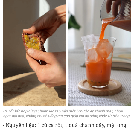
Cà rốt kết hợp cùng chanh leo tạo nên một ly nước ép thanh mát, chua
ngọt hài hoà, không chỉ dễ uống mà còn giúp làn da sáng khỏe từ bên trong.
- Nguyên liệu: 1 củ cà rốt, 1 quả chanh dây, mật ong.