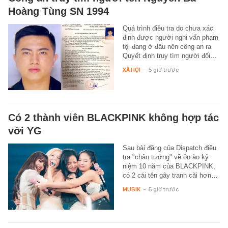
Hoàng Tùng SN 1994
Quá trình điều tra do chưa xác
định được người nghi vấn phạm
tội đang ở đâu nên công an ra
Quyết định truy tìm người đối…
XÃ HỘI
-
5 giờ trước
Có 2 thành viên BLACKPINK không hợp tác
với YG
Sau bài đăng của Dispatch điều
tra "chân tướng" về ồn ào kỷ
niệm 10 năm của BLACKPINK,
có 2 cái tên gây tranh cãi hơn…
MUSIK
-
5 giờ trước