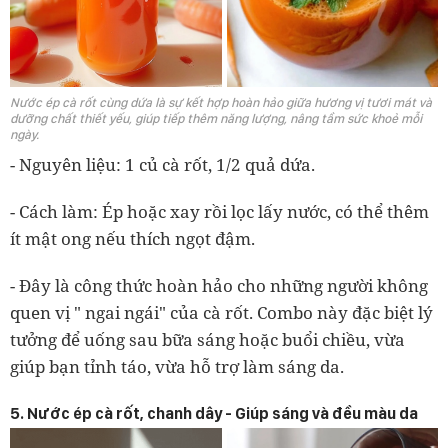
Nước ép cà rốt cùng dứa là sự kết hợp hoàn hảo giữa hương vị tươi mát và
dưỡng chất thiết yếu, giúp tiếp thêm năng lượng, nâng tầm sức khoẻ mỗi
ngày.
- Nguyên liệu: 1 củ cà rốt, 1/2 quả dứa.
- Cách làm: Ép hoặc xay rồi lọc lấy nước, có thể thêm
ít mật ong nếu thích ngọt đậm.
- Đây là công thức hoàn hảo cho những người không
quen vị " ngai ngái" của cà rốt. Combo này đặc biệt lý
tưởng để uống sau bữa sáng hoặc buổi chiều, vừa
giúp bạn tỉnh táo, vừa hỗ trợ làm sáng da.
5. Nước ép cà rốt, chanh dây - Giúp sáng và đều màu da