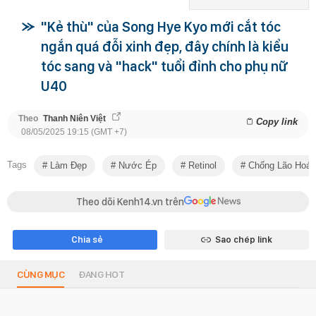
"Kẻ thù" của Song Hye Kyo mới cắt tóc
ngắn quá đỗi xinh đẹp, đây chính là kiểu
tóc sang và "hack" tuổi đỉnh cho phụ nữ
U40
Theo
Thanh Niên Việt
Copy link
08/05/2025 19:15 (GMT +7)
Tags
Làm Đẹp
Nước Ép
Retinol
Chống Lão Hoá
Theo dõi Kenh14.vn trên
Chia sẻ
Sao chép link
CÙNG MỤC
ĐANG HOT