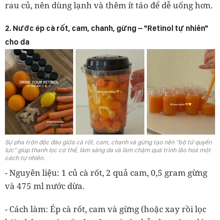
rau củ, nên dùng lạnh và thêm ít táo để dễ uống hơn.
2. Nước ép cà rốt, cam, chanh, gừng – "Retinol tự nhiên"
cho da
Sự pha trộn độc đáo giữa cà rốt, cam, chanh và gừng tạo nên “bộ tứ quyền
lực” giúp thanh lọc cơ thể, làm sáng da và làm chậm quá trình lão hoá một
cách tự nhiên.
- Nguyên liệu: 1 củ cà rốt, 2 quả cam, 0,5 gram gừng
và 475 ml nước dừa.
- Cách làm: Ép cà rốt, cam và gừng (hoặc xay rồi lọc