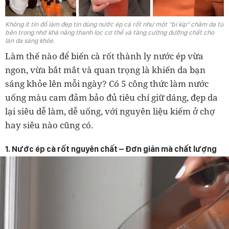
Không ít tín đồ làm đẹp tin dùng nước ép cà rốt như một “bí kíp” chăm da từ
bên trong nhờ khả năng thanh lọc cơ thể và tăng cường dưỡng chất cho
làn da sáng khỏe.
Làm thế nào để biến cà rốt thành ly nước ép vừa
ngon, vừa bắt mắt và quan trọng là khiến da bạn
sáng khỏe lên mỗi ngày? Có 5 công thức làm nước
uống màu cam đảm bảo đủ tiêu chí giữ dáng, đẹp da
lại siêu dễ làm, dễ uống, với nguyên liệu kiếm ở chợ
hay siêu nào cũng có.
1. Nước ép cà rốt nguyên chất – Đơn giản mà chất lượng