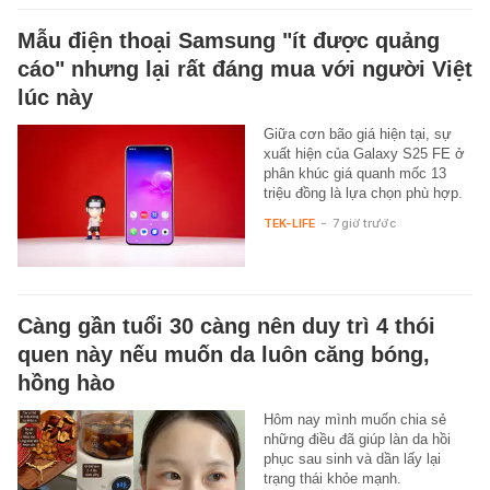
Mẫu điện thoại Samsung "ít được quảng
cáo" nhưng lại rất đáng mua với người Việt
lúc này
Giữa cơn bão giá hiện tại, sự
xuất hiện của Galaxy S25 FE ở
phân khúc giá quanh mốc 13
triệu đồng là lựa chọn phù hợp.
TEK-LIFE
-
7 giờ trước
Càng gần tuổi 30 càng nên duy trì 4 thói
quen này nếu muốn da luôn căng bóng,
hồng hào
Hôm nay mình muốn chia sẻ
những điều đã giúp làn da hồi
phục sau sinh và dần lấy lại
trạng thái khỏe mạnh.