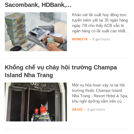
Sacombank, HDBank,...
Khảo sát lãi suất huy động trực
tuyến niêm yết tại 35 ngân hàng
ngày 7/8 cho thấy ACB vẫn là
ngân hàng có lãi suất cao nhất…
MONEY.14
-
6 giờ trước
Khống chế vụ cháy hội trường Champa
Island Nha Trang
Một vụ hỏa hoạn xảy ra tại hội
trường thuộc Champa Island
Nha Trang - Resort Hotel & Spa,
khu nghỉ dưỡng nằm trên cù…
XÃ HỘI
-
6 giờ trước