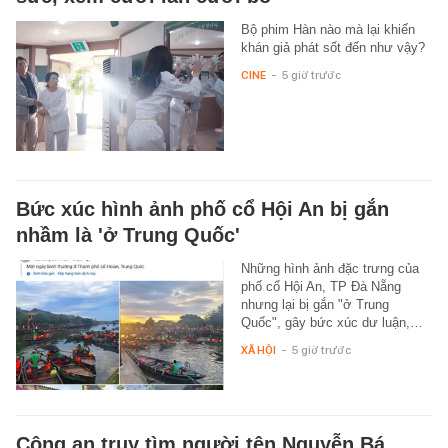
Bộ phim Hàn nào mà lại khiến
khán giả phát sốt đến như vậy?
CINE
-
5 giờ trước
Bức xúc hình ảnh phố cổ Hội An bị gắn
nhầm là 'ở Trung Quốc'
Những hình ảnh đặc trưng của
phố cổ Hội An, TP Đà Nẵng
nhưng lại bị gắn "ở Trung
Quốc", gây bức xúc dư luận,…
XÃ HỘI
-
5 giờ trước
Công an truy tìm người tên Nguyễn Bá