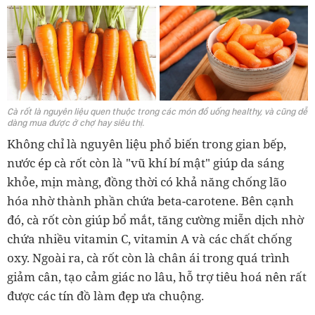
Cà rốt là nguyên liệu quen thuộc trong các món đồ uống healthy, và cũng dễ
dàng mua được ở chợ hay siêu thị.
Không chỉ là nguyên liệu phổ biến trong gian bếp,
nước ép cà rốt còn là "vũ khí bí mật" giúp da sáng
khỏe, mịn màng, đồng thời có khả năng chống lão
hóa nhờ thành phần chứa beta-carotene. Bên cạnh
đó, cà rốt còn giúp bổ mắt, tăng cường miễn dịch nhờ
chứa nhiều vitamin C, vitamin A và các chất chống
oxy. Ngoài ra, cà rốt còn là chân ái trong quá trình
giảm cân, tạo cảm giác no lâu, hỗ trợ tiêu hoá nên rất
được các tín đồ làm đẹp ưa chuộng.