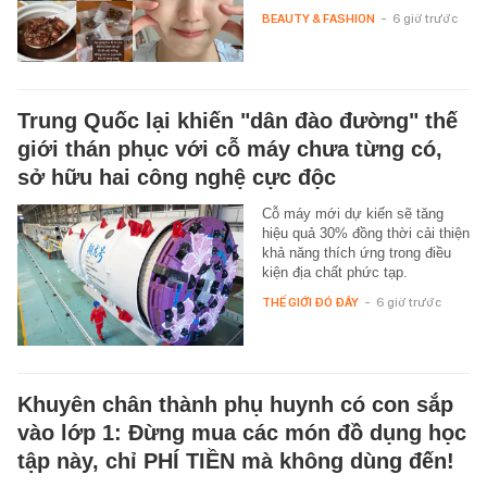
BEAUTY & FASHION
-
6 giờ trước
Trung Quốc lại khiến "dân đào đường" thế
giới thán phục với cỗ máy chưa từng có,
sở hữu hai công nghệ cực độc
Cỗ máy mới dự kiến sẽ tăng
hiệu quả 30% đồng thời cải thiện
khả năng thích ứng trong điều
kiện địa chất phức tạp.
THẾ GIỚI ĐÓ ĐÂY
-
6 giờ trước
Khuyên chân thành phụ huynh có con sắp
vào lớp 1: Đừng mua các món đồ dụng học
tập này, chỉ PHÍ TIỀN mà không dùng đến!