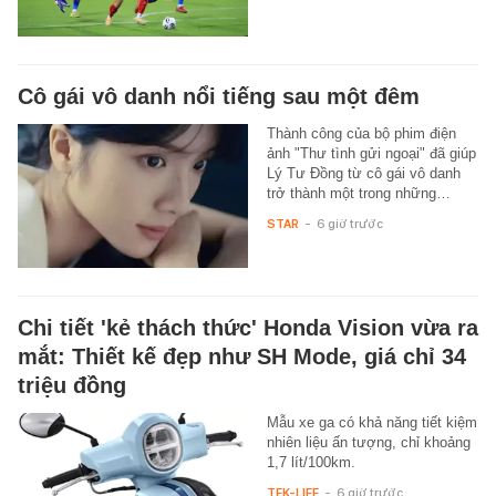
Cô gái vô danh nổi tiếng sau một đêm
Thành công của bộ phim điện
ảnh "Thư tình gửi ngoại" đã giúp
Lý Tư Đồng từ cô gái vô danh
trở thành một trong những…
STAR
-
6 giờ trước
Chi tiết 'kẻ thách thức' Honda Vision vừa ra
mắt: Thiết kế đẹp như SH Mode, giá chỉ 34
triệu đồng
Mẫu xe ga có khả năng tiết kiệm
nhiên liệu ấn tượng, chỉ khoảng
1,7 lít/100km.
TEK-LIFE
-
6 giờ trước