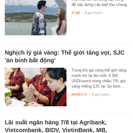
để xây dựng căn biệt thự chung.
STAR
-
6 giờ trước
Nghịch lý giá vàng: Thế giới tăng vọt, SJC
'án binh bất động'
Trong khi giá vàng thế giới tăng
mạnh trở lại lên mốc 4.300
USD/ounce trong chiều 7/8, giá
vàng miếng SJC lại "án binh…
MONEY.14
-
6 giờ trước
Lãi suất ngân hàng 7/8 tại Agribank,
Vietcombank, BIDV, VietinBank, MB,