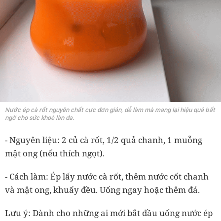
Nước ép cà rốt nguyên chất cực đơn giản, dễ làm mà mang lại hiệu quả bất
ngờ cho sức khoẻ làn da.
- Nguyên liệu: 2 củ cà rốt, 1/2 quả chanh, 1 muỗng
mật ong (nếu thích ngọt).
- Cách làm: Ép lấy nước cà rốt, thêm nước cốt chanh
và mật ong, khuấy đều. Uống ngay hoặc thêm đá.
Lưu ý: Dành cho những ai mới bắt đầu uống nước ép