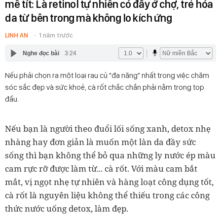
mê tít: Là retinol tự nhiên có đầy ở chợ, trẻ hóa
da từ bên trong mà không lo kích ứng
LINH AN
1 năm trước
Nghe đọc bài
3:24
Nếu phải chọn ra một loại rau củ "đa năng" nhất trong việc chăm
sóc sắc đẹp và sức khoẻ, cà rốt chắc chắn phải nằm trong top
đầu.
Nếu bạn là người theo đuổi lối sống xanh, detox nhẹ
nhàng hay đơn giản là muốn một làn da đầy sức
sống thì bạn không thể bỏ qua những ly nước ép màu
cam rực rỡ được làm từ... cà rốt. Với màu cam bắt
mắt, vị ngọt nhẹ tự nhiên và hàng loạt công dụng tốt,
cà rốt là nguyên liệu không thể thiếu trong các công
thức nước uống detox, làm đẹp.