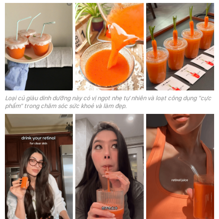
Loại củ giàu dinh dưỡng này có vị ngọt nhẹ tự nhiên và loạt công dụng "cực
phẩm" trong chăm sóc sức khoẻ và làm đẹp.