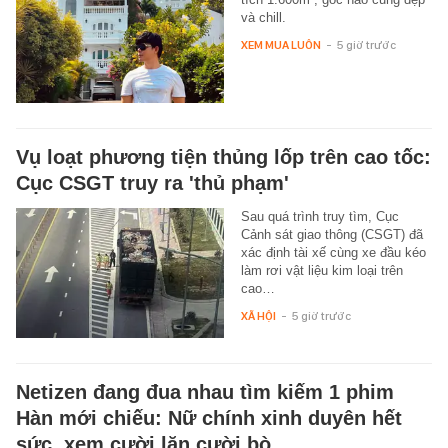
và chill.
XEM MUA LUÔN
-
5 giờ trước
Vụ loạt phương tiện thủng lốp trên cao tốc:
Cục CSGT truy ra 'thủ phạm'
Sau quá trình truy tìm, Cục
Cảnh sát giao thông (CSGT) đã
xác định tài xế cùng xe đầu kéo
làm rơi vật liệu kim loại trên
cao…
XÃ HỘI
-
5 giờ trước
Netizen đang đua nhau tìm kiếm 1 phim
Hàn mới chiếu: Nữ chính xinh duyên hết
sức, xem cười lăn cười bò