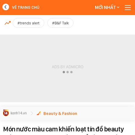
MỚI NHẤT
VỀ TRANG CHỦ
MỚI NHẤT
#trends alert
#B&F Talk
Xem thêm
Beauty & Fashion
Món nước màu cam khiến loạt tín đồ beauty