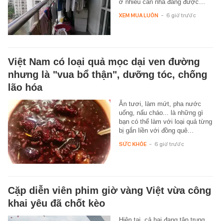
ở nhiều căn nhà đang được…
XEM MUA LUÔN
-
6 giờ trước
Việt Nam có loại quả mọc dại ven đường
nhưng là "vua bổ thận", dưỡng tóc, chống
lão hóa
Ăn tươi, làm mứt, pha nước
uống, nấu cháo... là những gì
bạn có thể làm với loại quả từng
bị gắn liền với đồng quê…
SỨC KHỎE
-
6 giờ trước
Cặp diễn viên phim giờ vàng Việt vừa công
khai yêu đã chốt kèo
Hiện tại, cả hai đang tập trung