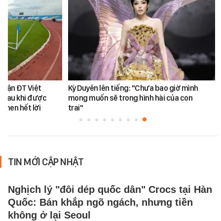
 trận ĐT Việt
Kỳ Duyên lên tiếng: "Chưa bao giờ mình
 sau khi được
mong muốn sẽ trong hình hài của con
khen hết lời
trai"
TIN MỚI CẬP NHẬT
Nghịch lý "đôi dép quốc dân" Crocs tại Hàn
Quốc: Bán khắp ngõ ngách, nhưng tiền
không ở lại Seoul