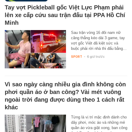
Tay vợt Pickleball gốc Việt Lực Phạm phải
lên xe cấp cứu sau trận đấu tại PPA Hồ Chí
Minh
Sau trận vòng 16 đôi nam nữ
căng thẳng kéo dài 3 game, tay
vợt gốc Việt đã kiệt sức và
buộc phải rời nhà thi đấu bằng…
SPORT
-
6 giờ trước
Vì sao ngày càng nhiều gia đình không còn
phơi quần áo ở ban công? Vài mét vuông
ngoài trời đang được dùng theo 1 cách rất
khác
Từng là vị trí mặc định dành cho
dây phơi, móc áo và những mẻ
quần áo vừa giặt xong, ban công