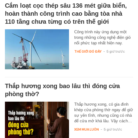
Cắm loạt cọc thép sâu 136 mét giữa biển,
hoàn thành công trình cao bằng tòa nhà
110 tầng chưa từng có trên thế giới
Công trình này ứng dụng một
trong những công nghệ điện gió
nổi phức tạp nhất hiện nay.
THẾ GIỚI ĐÓ ĐÂY
-
5 giờ trước
Thắp hương xong bao lâu thì đóng cửa
phòng thờ?
Thắp hương xong, có gia đình
khép cửa phòng thờ ngay để giữ
sự yên tĩnh, nhưng cũng có nhà
để cửa mở khá lâu. Vậy cách…
XEM MUA LUÔN
-
5 giờ trước