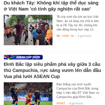
Du khách Tây: Không khí tập thể dục sáng
ở Việt Nam 'có tính gây nghiện rất cao'
“Bí kíp sinh tồn khi du lịch Việt
Nam, ăn xả láng mà chả lo béo
là ra Hồ Tây lúc 6h; không khí
vận động hừng hực này có…
ĂN - CHƠI - ĐI
-
6 giờ trước
Đình Bắc lập siêu phẩm phá vây giữa 3 cầu
thủ Campuchia, rực sáng vươn lên dẫn đầu
Vua phá lưới ASEAN Cup
Bàn thắng vào lưới tuyển
Campucha của Đình Bắc trong
hiệp 1 trận đấu ĐT Việt Nam vs
Campuchia giúp Đình Bắc…
SPORT
-
6 giờ trước