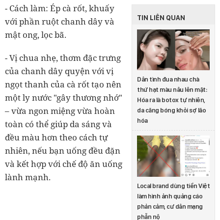
- Cách làm: Ép cà rốt, khuấy
TIN LIÊN QUAN
với phần ruột chanh dây và
mật ong, lọc bã.
- Vị chua nhẹ, thơm đặc trưng
của chanh dây quyện với vị
Dân tình đua nhau chà
ngọt thanh của cà rốt tạo nên
thứ hạt màu nâu lên mặt:
một ly nước "gây thương nhớ"
Hóa ra là botox tự nhiên,
– vừa ngon miệng vừa hoàn
da căng bóng khỏi sợ lão
hóa
toàn có thể giúp da sáng và
đều màu hơn theo cách tự
nhiên, nếu bạn uống đều đặn
và kết hợp với chế độ ăn uống
lành mạnh.
Local brand dùng tiền Việt
làm hình ảnh quảng cáo
phản cảm, cư dân mạng
phẫn nộ