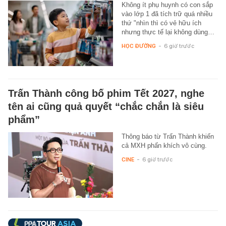
Không ít phụ huynh có con sắp
vào lớp 1 đã tích trữ quá nhiều
thứ "nhìn thì có vẻ hữu ích
nhưng thực tế lại không dùng…
HỌC ĐƯỜNG
-
6 giờ trước
Trấn Thành công bố phim Tết 2027, nghe
tên ai cũng quả quyết “chắc chắn là siêu
phẩm”
Thông báo từ Trấn Thành khiến
cả MXH phấn khích vô cùng.
CINE
-
6 giờ trước