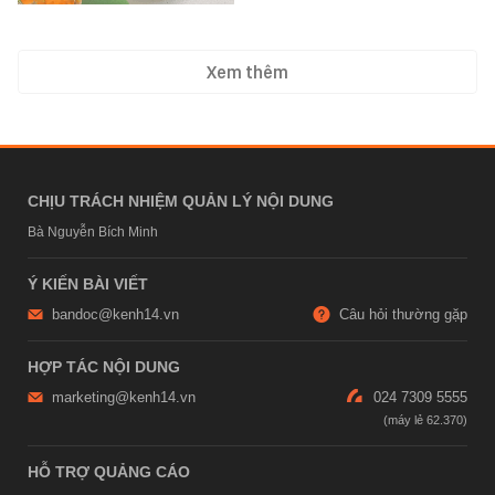
Xem thêm
CHỊU TRÁCH NHIỆM QUẢN LÝ NỘI DUNG
Bà Nguyễn Bích Minh
Ý KIẾN BÀI VIẾT
bandoc@kenh14.vn
Câu hỏi thường gặp
HỢP TÁC NỘI DUNG
marketing@kenh14.vn
024 7309 5555
HỖ TRỢ QUẢNG CÁO