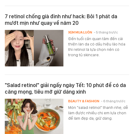
7 retinol chống già đỉnh như hack: Bôi 1 phát da
mướt mịn như quay về năm 20
XEM MUA LUÔN
- 5 tháng trước
Đến tuổi cần quan tâm đến cải
thiện làn da có dấu hiệu lão hóa
thì retinol là lựa chọn nên có
trong tủ skincare.
"Salad retinol" giải ngấy ngày Tết: 10 phút để có da
căng mọng, tiêu mỡ giữ dáng xinh
BEAUTY & FASHION
- 6 tháng trước
Món "salad retinol” thanh nhẹ, dễ
làm được nhiều chị em lựa chọn
để làm đẹp da, giữ dáng.