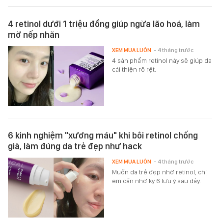
4 retinol dưới 1 triệu đồng giúp ngừa lão hoá, làm
mờ nếp nhăn
XEM MUA LUÔN
- 4 tháng trước
4 sản phẩm retinol này sẽ giúp da
cải thiện rõ rệt.
6 kinh nghiệm "xương máu" khi bôi retinol chống
già, làm đúng da trẻ đẹp như hack
XEM MUA LUÔN
- 4 tháng trước
Muốn da trẻ đẹp nhờ retinol, chị
em cần nhớ kỹ 6 lưu ý sau đây.