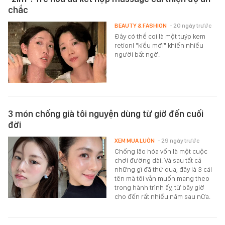
chắc
BEAUTY & FASHION
- 20 ngày trước
Đây có thể coi là một tuýp kem
retionl "kiểu mới" khiến nhiều
người bất ngờ.
3 món chống già tôi nguyện dùng từ giờ đến cuối
đời
XEM MUA LUÔN
- 29 ngày trước
Chống lão hóa vốn là một cuộc
chơi đường dài. Và sau tất cả
những gì đã thử qua, đây là 3 cái
tên mà tôi vẫn muốn mang theo
trong hành trình ấy, từ bây giờ
cho đến rất nhiều năm sau nữa.