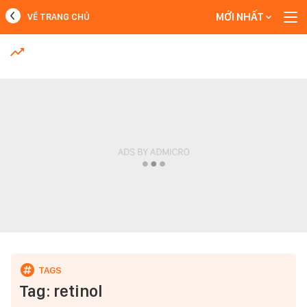
MỚI NHẤT
VỀ TRANG CHỦ
MỚI NHẤT
Xem thêm
Tag: retinol