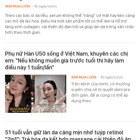
XEM MUA LUÔN
- 15 ngày trước
Theo các bác sĩ da liễu, serum không thể "nâng" cơ mặt hay kéo căng
các mô đã lão hóa. Điều mà một sản phẩm tốt có thể làm là hỗ trợ
tăng sinh collagen, cải thiện độ đàn hồi và giúp làn da trông săn chắc
hơn theo thời gian.
Phụ nữ Hàn U50 sống ở Việt Nam, khuyên các chị
em: "Nếu không muốn già trước tuổi thì hãy làm
điều này 1 tuần/lần"
XEM MUA LUÔN
- 15 ngày trước
Trên kênh của mình, cô thường
xuyên chia sẻ bí quyết skincare
đơn giản, để ai cũng có thể áp
dụng theo.
51 tuổi vẫn giữ làn da căng mịn nhờ tuýp retinol
"2in1": Trẻ hóa da kết hợp massage cải thiện độ ăn