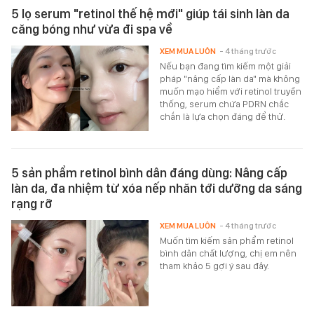
5 lọ serum "retinol thế hệ mới" giúp tái sinh làn da
căng bóng như vừa đi spa về
XEM MUA LUÔN
- 4 tháng trước
Nếu bạn đang tìm kiếm một giải
pháp "nâng cấp làn da" mà không
muốn mạo hiểm với retinol truyền
thống, serum chứa PDRN chắc
chắn là lựa chọn đáng để thử.
5 sản phẩm retinol bình dân đáng dùng: Nâng cấp
làn da, đa nhiệm từ xóa nếp nhăn tới dưỡng da sáng
rạng rỡ
XEM MUA LUÔN
- 4 tháng trước
Muốn tìm kiếm sản phẩm retinol
bình dân chất lượng, chị em nên
tham khảo 5 gợi ý sau đây.