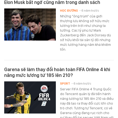
Elon Musk bất ngờ cũng nằm trong danh sách
HỌC ĐƯỜNG
- 6 năm trước
Những "ông trùm" của giới
thượng lưu không sở hữu mức
lương trên trời như chúng ta
tưởng. Các tỷ phú từ Mark
Zuckerberg đến Jack Dorsey dù
sở hữu khối tài sản tỷ đô nhưng
mức lương hàng năm khá khiêm
tốn.
Garena sẽ làm thay đổi hoàn toàn FIFA Online 4 khi
nâng mức lương từ 185 lên 210?
SPORT
- 6 năm trước
Server FIFA Online 4 Trung Quốc
do Tencent quản lý đã tiến hành
nâng lương từ 185 lên 210 và điều
này đã tạo ra thay đổi cực lớn cho
trò chơi. Tương tự Tencent, có vẻ
Garena cũng đang rục rịch cho
sự thay đổi tại server Việt Nam với