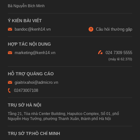
Bà Nguyễn Bích Minh
Ý KIẾN BÀI VIẾT
bandoc@kenh14.vn
Câu hỏi thường gặp
HỢP TÁC NỘI DUNG
marketing@kenh14.vn
024 7309 5555
HỖ TRỢ QUẢNG CÁO
giaitrixahoi@admicro.vn
02473007108
TRỤ SỞ HÀ NỘI
Tầng 21, Tòa nhà Center Building, Hapulico Complex, Số 01, phố
Nguyễn Huy Tưởng, phường Thanh Xuân, thành phố Hà Nội
TRỤ SỞ TP.HỒ CHÍ MINH