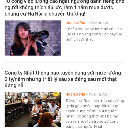
10 công việc lương cao ngất ngưởng dành riêng cho
người không thích áp lực, làm 1 năm mua được
chung cư Hà Nội là chuyện thường!
HỌC ĐƯỜNG
- 7 năm trước
Khoản thù lao và mức độ chịu áp
lực của những công việc này tỉ lệ
nghịch với nhau!
Công ty Nhật thông báo tuyển dụng với mức lương
2 tỷ/năm nhưng triết lý sâu xa đằng sau mới thật
đáng nể
HỌC ĐƯỜNG
- 7 năm trước
Động thái "bạo dạn" này của công
ty đã góp phần thay đổi tư duy
tuyển dụng để thu hút nguồn
nhân lực đồng thời phá bỏ rào
cản văn hóa tôn trọng sự công
bằng của người Nhật.