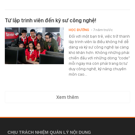
Từ lập trình viên đến kỹ sư công nghệ!
HỌC ĐƯỜNG
- 7 năm trước
Đối với một bạn trẻ, việc trở thành
lập trình viên là điều không hề dễ
dàng và kỹ sư công nghệ lại càng
khó khăn hơn. Không những phải
chiến đấu với những dòng “code”
mỗi ngày mà còn phải trang bị tư
duy công nghệ, kỹ năng chuyên
môn cao...
Xem thêm
CHỊU TRÁCH NHIỆM QUẢN LÝ NỘI DUNG