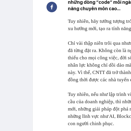
những dòng “code” mỗi ngày 
năng chuyên môn cao...
Tuy nhiên, hãy tưởng tượng tr
xu hướng mới, tạo ra tính năn
Chỉ vài thập niên trôi qua nh
đã từng đặt ra. Không còn là n
thiếu cho mọi công việc, đời 
nhân lực không chỉ dồi dào m
này. Vì thế, CNTT đã trở thành
đồng thời được các nhà tuyển 
Tuy nhiên, nếu như lập trình 
cầu của doanh nghiệp, thì nh
mới, những giải pháp đột phá 
những lĩnh vực như AI, Block
con người chinh phục.