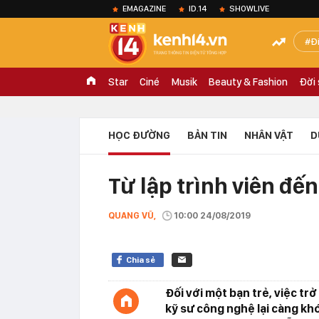
EMAGAZINE
ID.14
SHOWLIVE
Đ
Star
Ciné
Musik
Beauty & Fashion
Đời
HỌC ĐƯỜNG
BẢN TIN
NHÂN VẬT
D
Từ lập trình viên đế
QUANG VŨ,
10:00 24/08/2019
Chia sẻ
Đối với một bạn trẻ, việc trở
kỹ sư công nghệ lại càng kh