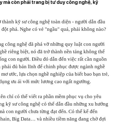
mà còn phải trang bị tư duy công nghệ, kỹ
ở thành kỹ sư công nghệ toàn diện - người dẫn đầu
g đột phá. Nghe có vẻ "ngầu" quá, phải không nào?
ưng công nghệ đã phá vỡ những quy luật con người
ghề riêng biệt, nó đã trở thành nền tảng không thể
sống con người. Điều đó dẫn đến việc rất cần nguồn
à phải đủ bản lĩnh để chinh phục được ngành nghề
 mơ ước, lựa chọn nghề nghiệp của biết bao bạn trẻ,
dụng ưu ái với mức lương cao ngất ngưởng.
viên chỉ có thể viết ra phần mềm phục vụ cho yêu
ững kỹ sư công nghệ có thể dẫn đầu những xu hướng
mà con người chưa từng đạt đến. Có thể kể đến
chain, Big Data… và nhiều tiềm năng đang chờ đợi