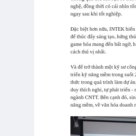
nghệ, đồng thời có cái nhìn t
ngay sau khi tốt nghiệp.
Đặc biệt hơn nữa, INTEK biến
để thúc đẩy sáng tạo, hứng th
game hóa mang đến bất ngờ, hứn
cách thú vị nhất.
Và để trở thành một kỹ sư côn
triển kỹ năng mềm trong suốt 
thức trong quá trình làm dự án
duy thích nghi, tự phát triển 
ngành CNTT. Bên cạnh đó, sin
năng mềm, về văn hóa doanh ng