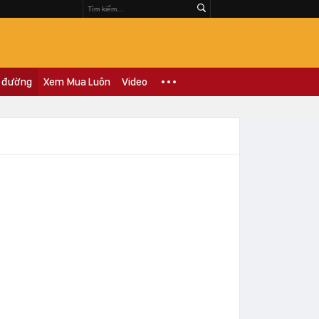
 đường
Xem Mua Luôn
Video