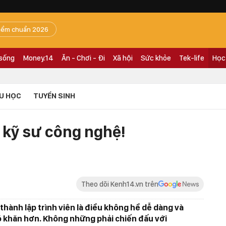
iểm chuẩn 2026
 sống
Money.14
Ăn - Chơi - Đi
Xã hội
Sức khỏe
Tek-life
Học
U HỌC
TUYỂN SINH
n kỹ sư công nghệ!
Theo dõi Kenh14.vn trên
 thành lập trình viên là điều không hề dễ dàng và
ó khăn hơn. Không những phải chiến đấu với