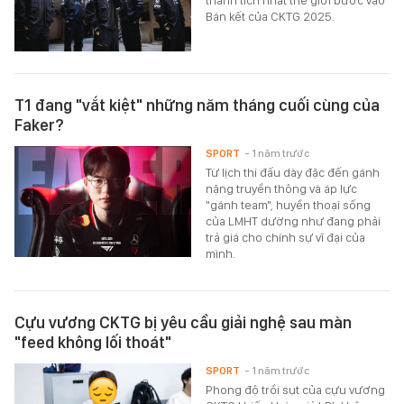
thành tích nhất thế giới bước vào
Bán kết của CKTG 2025.
T1 đang "vắt kiệt" những năm tháng cuối cùng của
Faker?
SPORT
- 1 năm trước
Từ lịch thi đấu dày đặc đến gánh
nặng truyền thông và áp lực
"gánh team", huyền thoại sống
của LMHT dường như đang phải
trả giá cho chính sự vĩ đại của
mình.
Cựu vương CKTG bị yêu cầu giải nghệ sau màn
"feed không lối thoát"
SPORT
- 1 năm trước
Phong độ trồi sụt của cựu vương