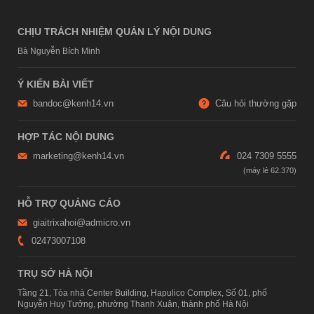
CHỊU TRÁCH NHIỆM QUẢN LÝ NỘI DUNG
Bà Nguyễn Bích Minh
Ý KIẾN BÀI VIẾT
bandoc@kenh14.vn
Câu hỏi thường gặp
HỢP TÁC NỘI DUNG
marketing@kenh14.vn
024 7309 5555
HỖ TRỢ QUẢNG CÁO
giaitrixahoi@admicro.vn
02473007108
TRỤ SỞ HÀ NỘI
Tầng 21, Tòa nhà Center Building, Hapulico Complex, Số 01, phố
Nguyễn Huy Tưởng, phường Thanh Xuân, thành phố Hà Nội