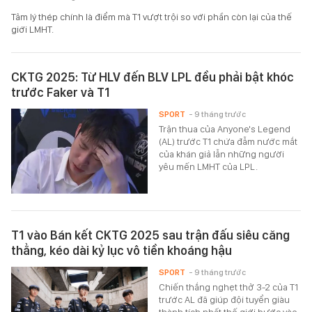
Tâm lý thép chính là điểm mà T1 vượt trội so với phần còn lại của thế
giới LMHT.
CKTG 2025: Từ HLV đến BLV LPL đều phải bật khóc
trước Faker và T1
SPORT
- 9 tháng trước
Trận thua của Anyone's Legend
(AL) trước T1 chứa đẫm nước mắt
của khán giả lẫn những người
yêu mến LMHT của LPL.
T1 vào Bán kết CKTG 2025 sau trận đấu siêu căng
thẳng, kéo dài kỷ lục vô tiền khoáng hậu
SPORT
- 9 tháng trước
Chiến thắng nghẹt thở 3-2 của T1
trước AL đã giúp đội tuyển giàu