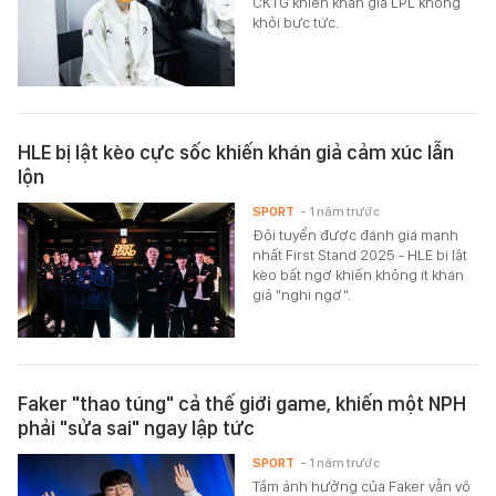
CKTG khiến khán giả LPL không
khỏi bực tức.
HLE bị lật kèo cực sốc khiến khán giả cảm xúc lẫn
lộn
SPORT
- 1 năm trước
Đội tuyển được đánh giá mạnh
nhất First Stand 2025 - HLE bị lật
kèo bất ngờ khiến không ít khán
giả "nghi ngờ".
Faker "thao túng" cả thế giới game, khiến một NPH
phải "sửa sai" ngay lập tức
SPORT
- 1 năm trước
Tầm ảnh hưởng của Faker vẫn vô