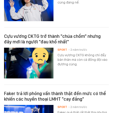
cùng đáng nể.
Cựu vương CKTG trở thành "chúa chổm" nhưng
đây mới là người "đau khổ nhất"
SPORT
- 2 năm trước
Cựu vương CKTG không chỉ đẩy
bản thân mà còn cả đồng đội vào
đường cùng.
Faker trả lời phỏng vấn thành thật đến mức có thể
khiến các huyền thoại LMHT "cay đắng"
SPORT
- 2 năm trước
Faker quả thật rất thật thà nhưng