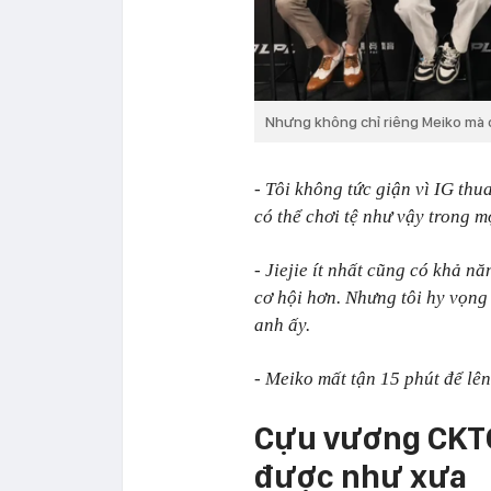
Nhưng không chỉ riêng Meiko mà cả
- Tôi không tức giận vì IG thu
có thể chơi tệ như vậy trong m
- Jiejie ít nhất cũng có khả n
cơ hội hơn. Nhưng tôi hy vọng 
anh ấy.
- Meiko mất tận 15 phút để lên 
Cựu vương CKTG 
được như xưa