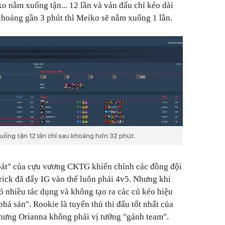
 nằm xuống tận... 12 lần và ván đấu chỉ kéo dài
 khoảng gần 3 phút thì Meiko sẽ nằm xuống 1 lần.
uống tận 12 lần chỉ sau khoảng hơn 32 phút.
oát" của cựu vương CKTG khiến chính các đồng đội
rick đã đẩy IG vào thế luôn phải 4v5. Nhưng khi
 nhiều tác dụng và không tạo ra các cú kéo hiệu
phá sản". Rookie là tuyển thủ thi đấu tốt nhất của
nhưng Orianna không phải vị tướng "gánh team".