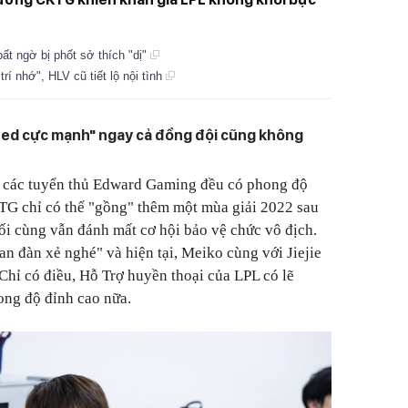
 ngờ bị phốt sở thích "dị"
í nhớ", HLV cũ tiết lộ nội tình
ed cực mạnh" ngay cả đồng đội cũng không
 các tuyển thủ Edward Gaming đều có phong độ
TG chỉ có thể "gồng" thêm một mùa giải 2022 sau
uối cùng vẫn đánh mất cơ hội bảo vệ chức vô địch.
an đàn xẻ nghé" và hiện tại, Meiko cùng với Jiejie
 Chỉ có điều, Hỗ Trợ huyền thoại của LPL có lẽ
ong độ đỉnh cao nữa.