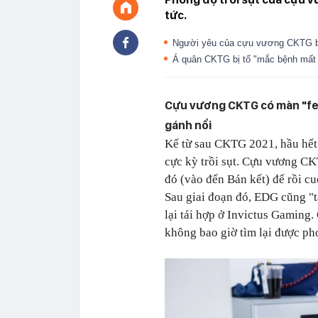
tức.
Người yêu của cựu vương CKTG bất
Á quân CKTG bị tố "mắc bệnh mất tr
Cựu vương CKTG có màn "fe
gánh nổi
Kể từ sau CKTG 2021, hầu hết
cực kỳ trồi sụt. Cựu vương CK
đó (vào đến Bán kết) để rồi c
Sau giai đoạn đó, EDG cũng "t
lại tái hợp ở Invictus Gaming.
không bao giờ tìm lại được ph