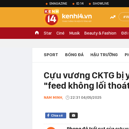
EMAGAZINE
ID.14
SHOWLIVE
W
Star
Ciné
Musik
Beauty & Fashion
Đời
SPORT
BÓNG ĐÁ
HẬU TRƯỜNG
P
Cựu vương CKTG bị y
"feed không lối thoá
NAM MINH,
22:31 04/05/2025
Chia sẻ
Phong độ trồi sụt của cựu 