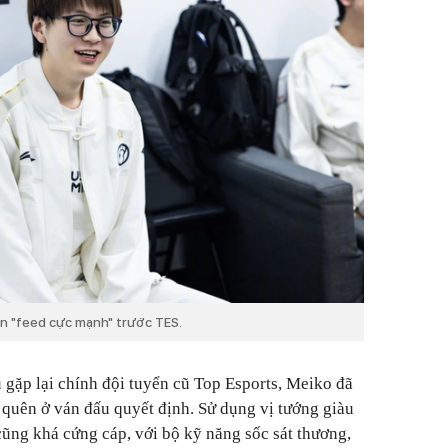
àn "feed cực mạnh" trước TES.
u gặp lại chính đội tuyển cũ Top Esports, Meiko đã
 quên ở ván đấu quyết định. Sử dụng vị tướng giàu
 cũng khá cứng cáp, với bộ kỹ năng sốc sát thương,