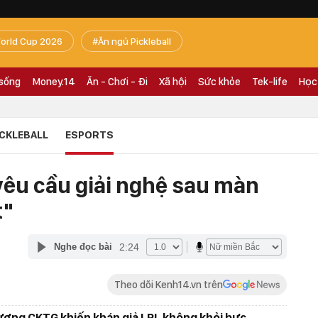
orld Cup 2026
Ăn ngủ Pickleball
 sống
Money.14
Ăn - Chơi - Đi
Xã hội
Sức khỏe
Tek-life
Học
ICKLEBALL
ESPORTS
êu cầu giải nghệ sau màn
t"
2:24
Nghe đọc bài
Theo dõi Kenh14.vn trên
vương CKTG khiến khán giả LPL không khỏi bực