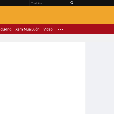
 đường
Xem Mua Luôn
Video