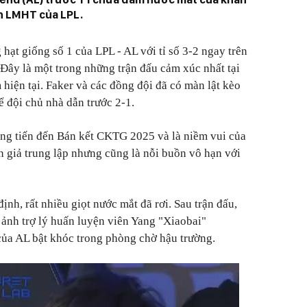
n LMHT của LPL.
hạt giống số 1 của LPL - AL với tỉ số 3-2 ngay trên
 Đây là một trong những trận đấu cảm xúc nhất tại
hiện tại. Faker và các đồng đội đã có màn lật kèo
 đội chủ nhà dẫn trước 2-1.
ẳng tiến đến Bán kết CKTG 2025 và là niềm vui của
n giả trung lập nhưng cũng là nỗi buồn vô hạn với
ịnh, rất nhiều giọt nước mắt đã rơi. Sau trận đấu,
 ảnh trợ lý huấn luyện viên Yang "Xiaobai"
ủa AL bật khóc trong phòng chờ hậu trường.