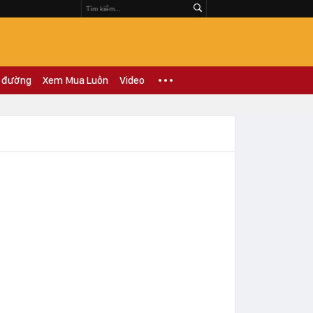
 đường
Xem Mua Luôn
Video