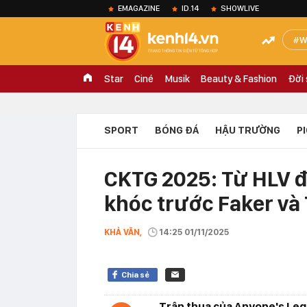
EMAGAZINE
ID.14
SHOWLIVE
W
Star
Ciné
Musik
Beauty & Fashion
Đời
SPORT
BÓNG ĐÁ
HẬU TRƯỜNG
P
CKTG 2025: Từ HLV đ
khóc trước Faker và 
KHẢ VĂN,
14:25 01/11/2025
Chia sẻ
Trận thua của Anyone's Leg