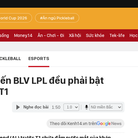
orld Cup 2026
Ăn ngủ Pickleball
 sống
Money.14
Ăn - Chơi - Đi
Xã hội
Sức khỏe
Tek-life
Học
ICKLEBALL
ESPORTS
ến BLV LPL đều phải bật
T1
1:50
Nghe đọc bài
Theo dõi Kenh14.vn trên
end (AL) trước T1 chứa đẫm nước mắt của khán