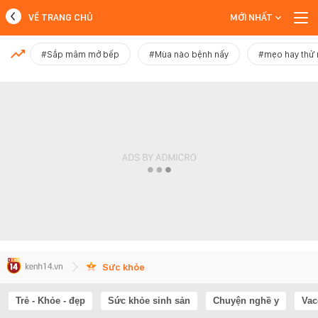
VỀ TRANG CHỦ
MỚI NHẤT
MỚI NHẤT
#Sắp mâm mở bếp
#Mùa nào bệnh nấy
#mẹo hay thử
Xem thêm
Sức khỏe
Trẻ - Khỏe - đẹp
Sức khỏe sinh sản
Chuyện nghề y
Vac