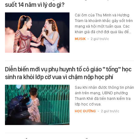
suốt 14 năm vì lý do gì?
Cái ôm của Thu Minh và Hương
Tràm là khoảnh khắc gây sốt trên
mạng xã hội một tuần qua. Các
khán giả đã chờ đợi quá lâu để…
MUSIK
-
2 giờ trước
Diễn biến mới vụ phụ huynh tố cô giáo "tống" học
sinh ra khỏi lớp cờ vua vì chậm nộp học phí
Sau khi nhận được thông tin phản
ánh trên mạng, UBND phường
Thanh Khê đã tiến hành kiểm tra
lớp học cờ vua.
HỌC ĐƯỜNG
-
2 giờ trước