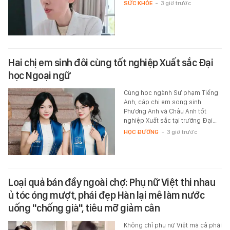
SỨC KHỎE
-
3 giờ trước
Hai chị em sinh đôi cùng tốt nghiệp Xuất sắc Đại
học Ngoại ngữ
Cùng học ngành Sư phạm Tiếng
Anh, cặp chị em song sinh
Phương Anh và Châu Anh tốt
nghiệp Xuất sắc tại trường Đại…
HỌC ĐƯỜNG
-
3 giờ trước
Loại quả bán đầy ngoài chợ: Phụ nữ Việt thi nhau
ủ tóc óng mượt, phái đẹp Hàn lại mê làm nước
uống "chống già", tiêu mỡ giảm cân
Không chỉ phụ nữ Việt mà cả phái