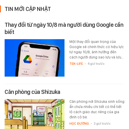
TIN MỚI CẬP NHẬT
Thay đổi từ ngày 10/8 mà người dùng Google cần
biết
Một thay đổi quan trọng của
Google sẽ chính thức có hiệu lực
từ ngày 10/8, ảnh hưởng đến
cách người dùng sao lưu và lưu…
TEK-LIFE
-
4 giờ trước
Căn phòng của Shizuka
Căn phòng nơi Shizuka sinh sống
ẩn chứa nhiều chi tiết có thể tiết
lộ cách giáo dục riêng của gia
đình cô bé.
HỌC ĐƯỜNG
-
3 giờ trước