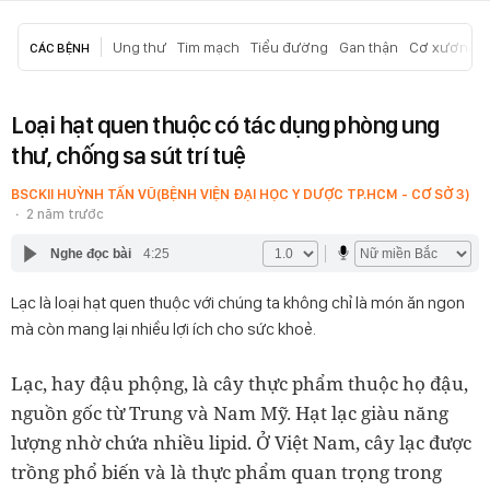
Ung thư
Tim mạch
Tiểu đường
Gan thận
Cơ xương k
CÁC BỆNH
Loại hạt quen thuộc có tác dụng phòng ung
thư, chống sa sút trí tuệ
BSCKII HUỲNH TẤN VŨ(BỆNH VIỆN ĐẠI HỌC Y DƯỢC TP.HCM - CƠ SỞ 3)
2 năm trước
Nghe đọc bài
4:25
Lạc là loại hạt quen thuộc với chúng ta không chỉ là món ăn ngon
mà còn mang lại nhiều lợi ích cho sức khoẻ.
Lạc, hay đậu phộng, là cây thực phẩm thuộc họ đậu,
nguồn gốc từ Trung và Nam Mỹ. Hạt lạc giàu năng
lượng nhờ chứa nhiều lipid. Ở Việt Nam, cây lạc được
trồng phổ biến và là thực phẩm quan trọng trong