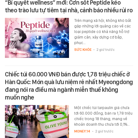
“Bí quyết wellness” mới: Cơn sốt Peptide kéo
theo trào lưu tự tiêm tại nhà, cảnh báo nhiều rủi ro
Trên mạng xã hội, không khó bắt
gặp những lời quảng cáo về các
loại peptide có khả năng hỗ trợ
giảm cân, xây dựng cơ bắp,
phục…
SỨC KHỎE
-
2 giờ trước
Chiếc túi 60.000 VNĐ bán được 1,78 triệu chiếc ở
Hàn Quốc: Món quà lưu niệm rẻ nhất Myeongdong
đang nói ra điều mà ngành miễn thuế không
muốn nghe
Một chiếc túi tarpaulin giá chưa
tới 60.000 đồng, bán ra 1,78 triệu
chiếc trong 18 tháng, mang về
khoản doanh thu chưa tới 0,1%…
MONEY.14
-
2 giờ trước