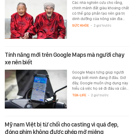
Các nhà nghiên cứu cho rằng,
chính mảnh đất giàu khoáng chất
có thể góp phần tạo nên giá trị
dinh dưỡng của nông sản địa…
SỨC KHỎE
-
2 giờ trước
Tính năng mới trên Google Maps mà người chạy
xe nên biết
Google Maps từng giúp người
dùng biết mình đang ở đâu. Giờ
đây, Google muốn ứng dụng này
hiểu cả việc họ sẽ đi đâu và cần…
TEK-LIFE
-
2 giờ trước
Mỹ nam Việt bị từ chối cho casting vì quá đẹp,
đóng phim không được phép mở miệng