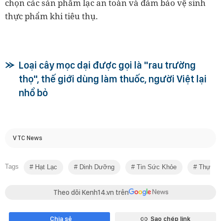
chọn các sản phẩm lạc an toàn và đảm bảo vệ sinh
thực phẩm khi tiêu thụ.
Loại cây mọc dại được gọi là "rau trường
thọ", thế giới dùng làm thuốc, người Việt lại
nhổ bỏ
VTC News
Tags
Hạt Lạc
Dinh Dưỡng
Tin Sức Khỏe
Thực P
Theo dõi Kenh14.vn trên
Chia sẻ
Sao chép link