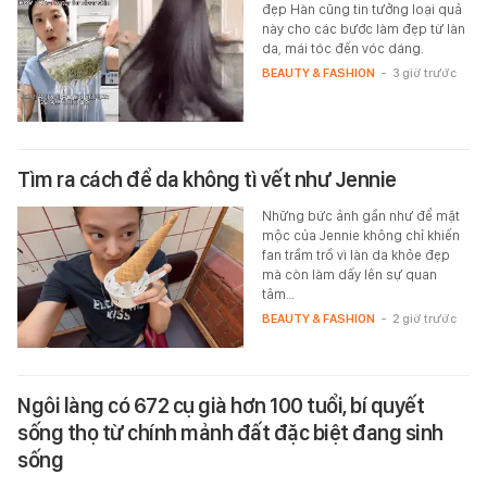
đẹp Hàn cũng tin tưởng loại quả
này cho các bước làm đẹp từ làn
da, mái tóc đến vóc dáng.
BEAUTY & FASHION
-
3 giờ trước
Tìm ra cách để da không tì vết như Jennie
Những bức ảnh gần như để mặt
mộc của Jennie không chỉ khiến
fan trầm trồ vì làn da khỏe đẹp
mà còn làm dấy lên sự quan
tâm…
BEAUTY & FASHION
-
2 giờ trước
Ngôi làng có 672 cụ già hơn 100 tuổi, bí quyết
sống thọ từ chính mảnh đất đặc biệt đang sinh
sống