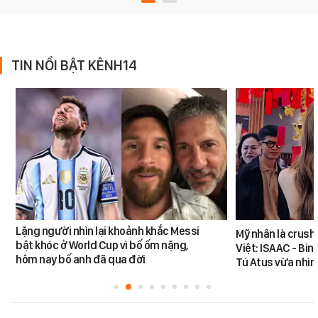
TIN NỔI BẬT KÊNH14
Lặng người nhìn lại khoảnh khắc Messi
Mỹ nhân là crush
bật khóc ở World Cup vì bố ốm nặng,
Việt: ISAAC - Bin
hôm nay bố anh đã qua đời
Tú Atus vừa nhìn