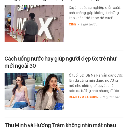
Xuyên suốt sự nghiệp diễn xuất,
anh chàng gặp không ít những
khó khăn "dở khóc dở cười".
CINE
-
2 giờ trước
Cách uống nước hay giúp người đẹp 5x trẻ như
mới ngoài 30
Ở tuổi 52, Oh Na Ra vẫn giữ được
làn da căng mịn đáng ngưỡng
mộ nhờ những bí quyết chăm
sóc da tưởng nhỏ nhưng được…
BEAUTY & FASHION
-
2 giờ trước
Thu Minh và Hương Tràm không nhìn mặt nhau