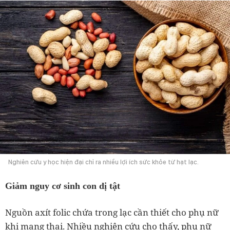
Nghiên cứu y học hiện đại chỉ ra nhiều lợi ích sức khỏe từ hạt lạc.
Giảm nguy cơ sinh con dị tật
Nguồn axít folic chứa trong lạc cần thiết cho phụ nữ
khi mang thai. Nhiều nghiên cứu cho thấy, phụ nữ