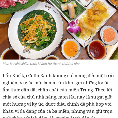
Món lẩu khế khiến thực khách Hà thành thương nhớ
Lẩu Khế tại Cuốn Xanh không chỉ mang đến một trải
nghiệm vị giác mới lạ mà còn khơi gợi những ký ức
ẩm thực dân dã, chân chất của miền Trung. Theo lời
chia sẻ của chủ nhà hàng, món lẩu này là sự gìn giữ
một hương vị ký ức, được điều chỉnh để phù hợp với
khẩu vị đa dạng của cả ba miền, nhưng vẫn giữ trọn