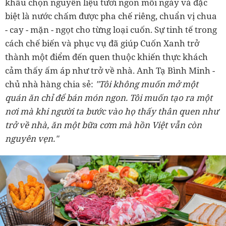
khâu chọn nguyên liệu tươi ngon mỗi ngày và đặc
biệt là nước chấm được pha chế riêng, chuẩn vị chua
- cay - mặn - ngọt cho từng loại cuốn. Sự tinh tế trong
cách chế biến và phục vụ đã giúp Cuốn Xanh trở
thành một điểm đến quen thuộc khiến thực khách
cảm thấy ấm áp như trở về nhà. Anh Tạ Bình Minh -
chủ nhà hàng chia sẻ:
"Tôi không muốn mở một
quán ăn chỉ để bán món ngon. Tôi muốn tạo ra một
nơi mà khi người ta bước vào họ thấy thân quen như
trở về nhà, ăn một bữa cơm mà hồn Việt vẫn còn
nguyên vẹn."