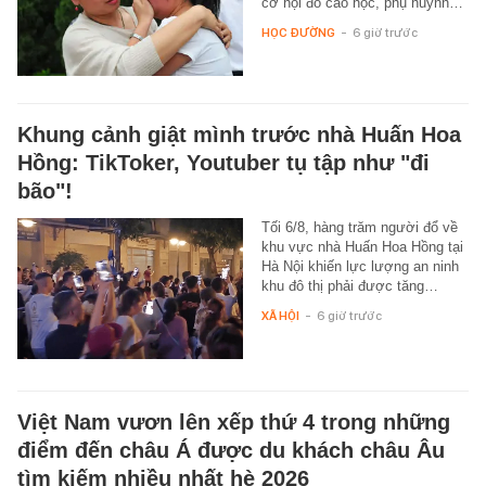
cơ hội đỗ cao học, phụ huynh…
HỌC ĐƯỜNG
-
6 giờ trước
Khung cảnh giật mình trước nhà Huấn Hoa
Hồng: TikToker, Youtuber tụ tập như "đi
bão"!
Tối 6/8, hàng trăm người đổ về
khu vực nhà Huấn Hoa Hồng tại
Hà Nội khiến lực lượng an ninh
khu đô thị phải được tăng…
XÃ HỘI
-
6 giờ trước
Việt Nam vươn lên xếp thứ 4 trong những
điểm đến châu Á được du khách châu Âu
tìm kiếm nhiều nhất hè 2026