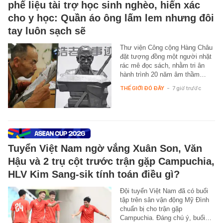
phế liệu tài trợ học sinh nghèo, hiến xác
cho y học: Quần áo ông lấm lem nhưng đôi
tay luôn sạch sẽ
Thư viện Công cộng Hàng Châu
đặt tượng đồng một người nhặt
rác mê đọc sách, nhằm tri ân
hành trình 20 năm âm thầm…
THẾ GIỚI ĐÓ ĐÂY
-
7 giờ trước
Tuyển Việt Nam ngờ vắng Xuân Son, Văn
Hậu và 2 trụ cột trước trận gặp Campuchia,
HLV Kim Sang-sik tính toán điều gì?
Đội tuyển Việt Nam đã có buổi
tập trên sân vận động Mỹ Đình
chuẩn bị cho trận gặp
Campuchia. Đáng chú ý, buổi…