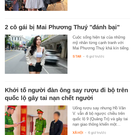
2 cô gái bị Mai Phương Thuý "đánh bại"
Cuộc sống hiện tại của những
mỹ nhân từng cạnh tranh với
Mai Phương Thuý khá kín tiếng.
STAR
-
6 giờ trước
Khởi tố người đàn ông say rượu đi bộ trên
quốc lộ gây tai nạn chết người
Uống rượu say nhưng Hồ Văn
V. vẫn đi bộ ngược chiều trên
quốc lộ 9 (Quảng Trị) và gây tai
nạn giao thông khiến một…
XÃ HỘI
-
6 giờ trước