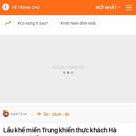
MỚI NHẤT
VỀ TRANG CHỦ
MỚI NHẤT
#Có Xứng 5 Sao?
#Việt Nam đỉnh nhất
Xem thêm
Ăn - Chơi - Đi
Lẩu khế miền Trung khiến thực khách Hà