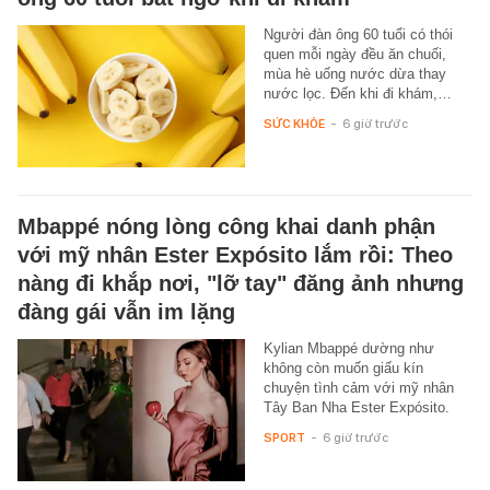
Người đàn ông 60 tuổi có thói
quen mỗi ngày đều ăn chuối,
mùa hè uống nước dừa thay
nước lọc. Đến khi đi khám,…
SỨC KHỎE
-
6 giờ trước
Mbappé nóng lòng công khai danh phận
với mỹ nhân Ester Expósito lắm rồi: Theo
nàng đi khắp nơi, "lỡ tay" đăng ảnh nhưng
đàng gái vẫn im lặng
Kylian Mbappé dường như
không còn muốn giấu kín
chuyện tình cảm với mỹ nhân
Tây Ban Nha Ester Expósito.
SPORT
-
6 giờ trước