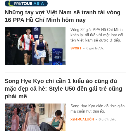
Những tay vợt Việt Nam sẽ tranh tài vòng
16 PPA Hồ Chí Minh hôm nay
Vòng 32 giải PPA Hồ Chí MInh
khép lại tối 6/8 với một loạt cái
tên Việt Nam sẽ được đi tiếp.
SPORT
-
6 giờ trước
Song Hye Kyo chỉ cần 1 kiểu áo cũng đủ
mặc đẹp cả hè: Style U50 đến gái trẻ cũng
phải mê
Song Hye Kyo diện đồ đơn giản
mà cuốn hút thôi rồi.
XEM MUA LUÔN
-
6 giờ trước