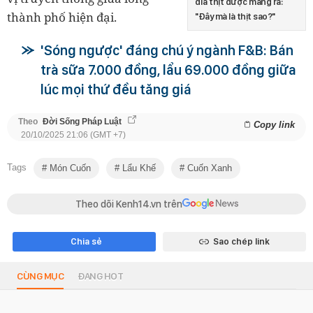
đĩa thịt được mang ra:
thành phố hiện đại.
"Đây mà là thịt sao?"
'Sóng ngược' đáng chú ý ngành F&B: Bán
trà sữa 7.000 đồng, lẩu 69.000 đồng giữa
lúc mọi thứ đều tăng giá
Theo
Đời Sống Pháp Luật
Copy link
20/10/2025 21:06 (GMT +7)
Tags
Món Cuốn
Lẩu Khế
Cuốn Xanh
Theo dõi Kenh14.vn trên
Chia sẻ
Sao chép link
CÙNG MỤC
ĐANG HOT