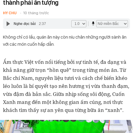
thành phải ấn tượng
HY CHU
10 tháng trước
Nghe đọc bài
2:37
Không chỉ có lẩu, quán ăn này còn níu chân những người sành ăn
với các món cuốn hấp dẫn.
Ẩm thực Việt vốn nổi tiếng bởi sự tinh tế, đa dạng và
khả năng giữ trọn “hồn quê” trong từng món ăn. Từ
Bắc chí Nam, nguyên liệu tươi và cách chế biến khéo
léo luôn là bí quyết tạo nên hương vị vừa thanh đạm,
vừa đậm đà bản sắc. Giữa nhịp sống sôi động, Cuốn
Xanh mang đến một không gian ấm cúng, nơi thực
khách tìm thấy sự an yên qua từng bữa ăn “xanh”.