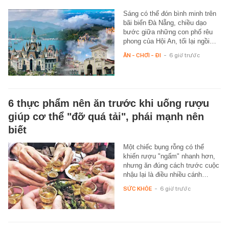
Sáng có thể đón bình minh trên
bãi biển Đà Nẵng, chiều dạo
bước giữa những con phố rêu
phong của Hội An, tối lại ngồi…
ĂN - CHƠI - ĐI
-
6 giờ trước
6 thực phẩm nên ăn trước khi uống rượu
giúp cơ thể "đỡ quá tải", phái mạnh nên
biết
Một chiếc bụng rỗng có thể
khiến rượu "ngấm" nhanh hơn,
nhưng ăn đúng cách trước cuộc
nhậu lại là điều nhiều cánh…
SỨC KHỎE
-
6 giờ trước