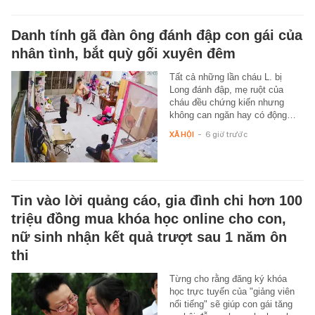
Danh tính gã đàn ông đánh đập con gái của
nhân tình, bắt quỳ gối xuyên đêm
Tất cả những lần cháu L. bị
Long đánh đập, mẹ ruột của
cháu đều chứng kiến nhưng
không can ngăn hay có động…
XÃ HỘI
-
6 giờ trước
Tin vào lời quảng cáo, gia đình chi hơn 100
triệu đồng mua khóa học online cho con,
nữ sinh nhận kết quả trượt sau 1 năm ôn
thi
Từng cho rằng đăng ký khóa
học trực tuyến của "giảng viên
nổi tiếng" sẽ giúp con gái tăng