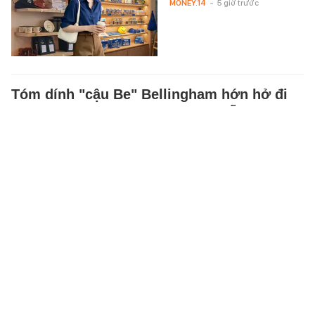
MONEY.14
-
5 giờ trước
Tóm dính "cậu Be" Bellingham hớn hở đi
công viên cùng bạn gái người mẫu sexy,
cười tươi giữa dàn vệ sĩ hộ tống
Sau kỳ World Cup 2026 đáng
nhớ cùng tuyển Anh, Jude
Bellingham tranh thủ tận hưởng
kỳ nghỉ bên bạn gái Ashlyn…
SPORT
-
5 giờ trước
Hồi bé được thần tượng bế trên tay, lớn
lên cô gái được chính idol mang Rolls-
Royce 35 tỷ rước về làm vợ