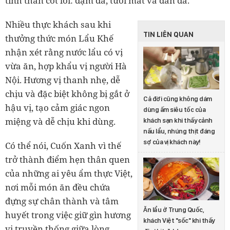
tinh thần cốt lõi: đậm đà, tươi mát và dân dã.
Nhiều thực khách sau khi
TIN LIÊN QUAN
thưởng thức món Lẩu Khế
nhận xét rằng nước lẩu có vị
vừa ăn, hợp khẩu vị người Hà
Nội. Hương vị thanh nhẹ, dễ
chịu và đặc biệt không bị gắt ở
Cả đời cũng không dám
hậu vị, tạo cảm giác ngon
dùng ấm siêu tốc của
miệng và dễ chịu khi dùng.
khách sạn khi thấy cảnh
nấu lẩu, nhúng thịt đáng
sợ của vị khách này!
Có thể nói, Cuốn Xanh vì thế
trở thành điểm hẹn thân quen
của những ai yêu ẩm thực Việt,
nơi mỗi món ăn đều chứa
đựng sự chân thành và tâm
Ăn lẩu ở Trung Quốc,
huyết trong việc giữ gìn hương
khách Việt "sốc" khi thấy
vị truyền thống giữa lòng