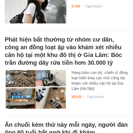
STAR
-
7 giờ trước
Phát hiện bất thường từ nhóm cư dân,
công an đồng loạt ập vào khám xét nhiều
căn hộ tại một khu đô thị ở Gia Lâm: Bóc
trần đường dây rửa tiền hơn 30.000 tỷ
Hàng trăm cán bộ, chiến sĩ đồng
loạt triển khai các mũi công tác
khám xét nhiều căn hộ tại Gia
Lâm (Hà Nội).
XÃ HỘI
-
7 giờ trước
Ăn chuối kèm thứ này mỗi ngày, người đàn
ông 60 tuổi bất ngờ khi đi khám