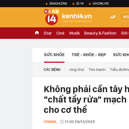
EMAGAZINE
ID.14
SHOWLIVE
S
Star
Ciné
Musik
Beauty & Fashion
Đời
SỨC KHỎE
TRẺ - KHỎE - ĐẸP
SỨC KH
Ung thư
Tim mạch
Tiểu đườn
CÁC BỆNH
Không phải cần tây ha
"chất tẩy rửa" mạch
cho cơ thể
CHANG,
11:00 26/12/2020