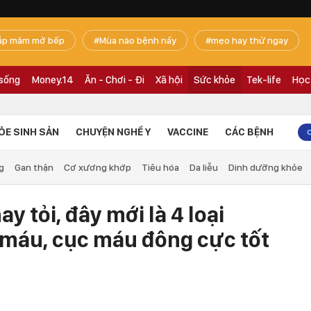
ắp mâm mở bếp
Mùa nào bệnh nấy
mẹo hay thử ngay
 sống
Money.14
Ăn - Chơi - Đi
Xã hội
Sức khỏe
Tek-life
Học
ỎE SINH SẢN
CHUYỆN NGHỀ Y
VACCINE
CÁC BỆNH
g
Gan thận
Cơ xương khớp
Tiêu hóa
Da liễu
Dinh dưỡng khỏe
y tỏi, đây mới là 4 loại
 máu, cục máu đông cực tốt