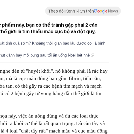
Theo dõi Kenh14.vn trên
c phẩm này, bạn có thể tránh gặp phải 2 căn
ế giới là tim thiếu máu cục bộ và đột quỵ.
ất tinh quá sớm? Khoảng thời gian bao lâu được coi là bình
 phút đánh bay mỡ bụng sau tối ăn uống Noel bét nhè
nghe đến từ "huyết khối", n
ó không phải là rác hay
áu, mà là cục máu đông bao gồm fibrin, tiểu cầu,
a tan, có thể gây ra các bệnh tim mạch và mạch
ó có 2 bệnh gây tử vong hàng đầu thế giới là tim
ọa này, việc ăn uống đúng và đủ các loại thực
ối ra khỏi cơ thể là rất quan trọng. Dù cần tây và
 là 4 loại "chất tẩy rửa" mạch máu và cục máu đông