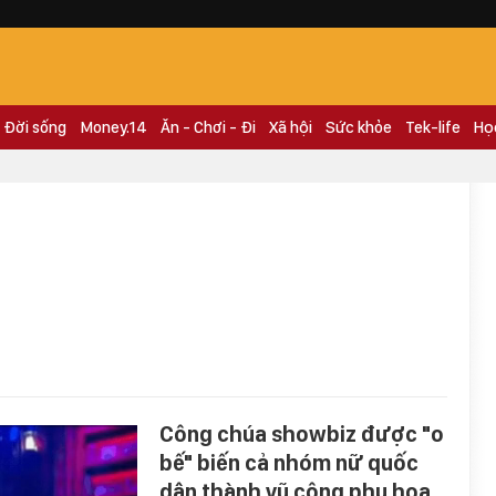
Đời sống
Money.14
Ăn - Chơi - Đi
Xã hội
Sức khỏe
Tek-life
Họ
Công chúa showbiz được "o
bế" biến cả nhóm nữ quốc
dân thành vũ công phụ họa,