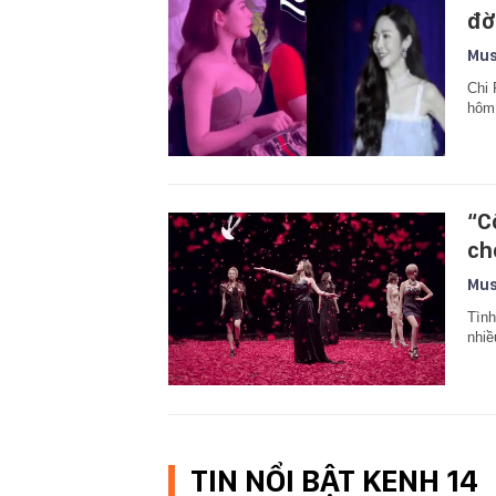
đờ
Mus
Chi 
hôm
“C
ch
Mus
Tình
nhiề
TIN NỔI BẬT KENH 14