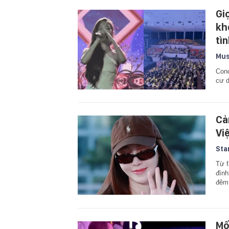
Gi
kh
tì
Mus
Conc
cư 
Cả
Vi
Sta
Từ f
đình
đêm 
Mố