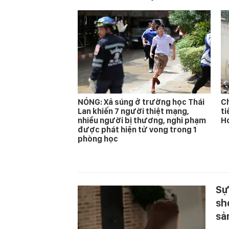
NÓNG: Xả súng ở trường học Thái
Ch
Lan khiến 7 người thiệt mạng,
ti
nhiều người bị thương, nghi phạm
Ho
được phát hiện tử vong trong 1
phòng học
Sự
sh
sả