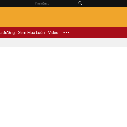
c đường
Xem Mua Luôn
Video