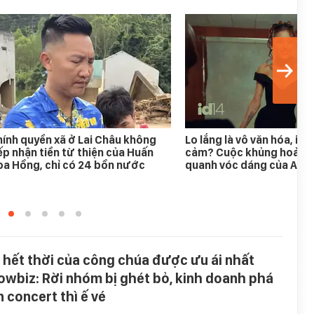
ính quyền xã ở Lai Châu không
Lo lắng là vô văn hóa, im 
ếp nhận tiền từ thiện của Huấn
cảm? Cuộc khủng hoảng
a Hồng, chỉ có 24 bồn nước
quanh vóc dáng của Aria
 hết thời của công chúa được ưu ái nhất
owbiz: Rời nhóm bị ghét bỏ, kinh doanh phá
n concert thì ế vé