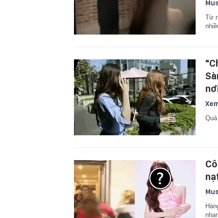
Mus
Từ n
nhiề
"C
Sà
nơ
Xem
Quá 
Cô
nạ
Mus
Hàng
nhan