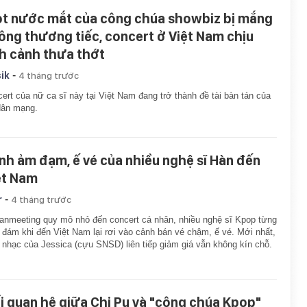
ọt nước mắt của công chúa showbiz bị mắng
ông thương tiếc, concert ở Việt Nam chịu
nh cảnh thưa thớt
-
ik
4 tháng trước
ert của nữ ca sĩ này tại Việt Nam đang trở thành đề tài bàn tán của
dân mạng.
nh ảm đạm, ế vé của nhiều nghệ sĩ Hàn đến
ệt Nam
-
r
4 tháng trước
anmeeting quy mô nhỏ đến concert cá nhân, nhiều nghệ sĩ Kpop từng
 đám khi đến Việt Nam lại rơi vào cảnh bán vé chậm, ế vé. Mới nhất,
nhạc của Jessica (cựu SNSD) liên tiếp giảm giá vẫn không kín chỗ.
i quan hệ giữa Chi Pu và "công chúa Kpop"