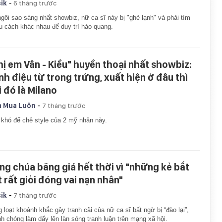
-
ik
6 tháng trước
gôi sao sáng nhất showbiz, nữ ca sĩ này bị "ghẻ lạnh" và phải tìm
u cách khác nhau để duy trì hào quang.
hị em Vân - Kiều" huyền thoại nhất showbiz:
nh điệu từ trong trứng, xuất hiện ở đâu thì
i đó là Milano
-
 Mua Luôn
7 tháng trước
khó để chê style của 2 mỹ nhân này.
ng chúa băng giá hết thời vì "những kẻ bắt
t rất giỏi đóng vai nạn nhân"
-
ik
7 tháng trước
 loạt khoảnh khắc gây tranh cãi của nữ ca sĩ bất ngờ bị “đào lại”,
h chóng làm dấy lên làn sóng tranh luận trên mạng xã hội.