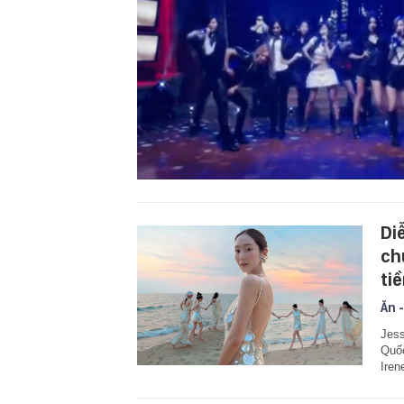
Di
ch
ti
Ăn -
Jess
Quốc
Iren