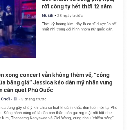
rời công ty hết thời 12 năm
-
Musik
28 ngày trước
Thời kỳ hoàng kim, đây là ca sĩ được "o bế"
nhất nhì trong đội hình nhóm nữ quốc dân.
ễn xong concert vẫn không thèm về, “công
úa băng giá” Jessica kéo dàn mỹ nhân vung
ền càn quét Phú Quốc
-
 Chơi - Đi
3 tháng trước
ica Jung gây chú ý khi chia sẻ loạt khoảnh khắc đón tuổi mới tại Phú
. Đồng hành cùng cô là dàn bạn thân toàn gương mặt nổi bật như
e Kim, Thanaerng Kanyawee và Cici Wang, cùng nhau “chiếm sóng”…