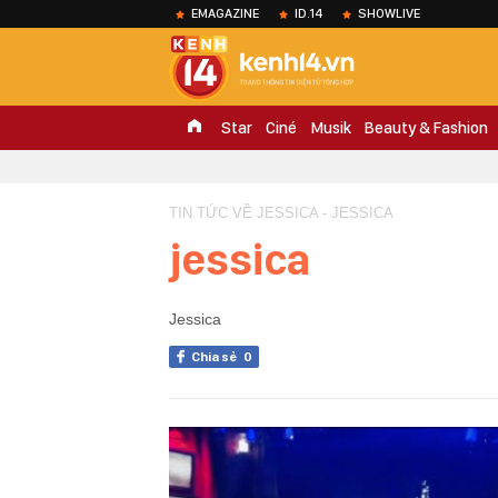
EMAGAZINE
ID.14
SHOWLIVE
Star
Ciné
Musik
Beauty & Fashion
TIN TỨC VỀ JESSICA - JESSICA
jessica
Jessica
Chia sẻ
0