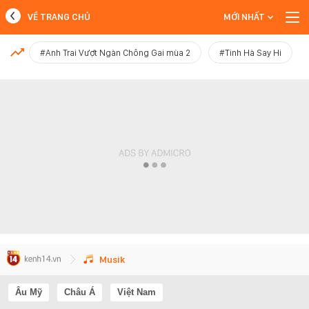
VỀ TRANG CHỦ
MỚI NHẤT
MỚI NHẤT
#Anh Trai Vượt Ngàn Chông Gai mùa 2
#Tinh Hà Say Hi
Xem thêm
Musik
Âu Mỹ
Châu Á
Việt Nam