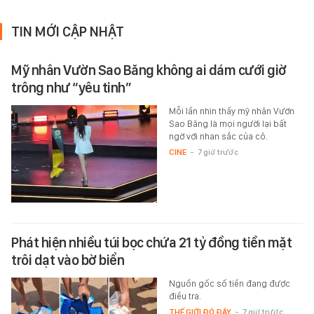
TIN MỚI CẬP NHẬT
Mỹ nhân Vườn Sao Băng không ai dám cưới giờ
trông như “yêu tinh”
Mỗi lần nhìn thấy mỹ nhân Vườn
Sao Băng là mọi người lại bất
ngờ với nhan sắc của cô.
CINE
-
7 giờ trước
Phát hiện nhiều túi bọc chứa 21 tỷ đồng tiền mặt
trôi dạt vào bờ biển
Nguồn gốc số tiền đang được
điều tra.
THẾ GIỚI ĐÓ ĐÂY
-
7 giờ trước