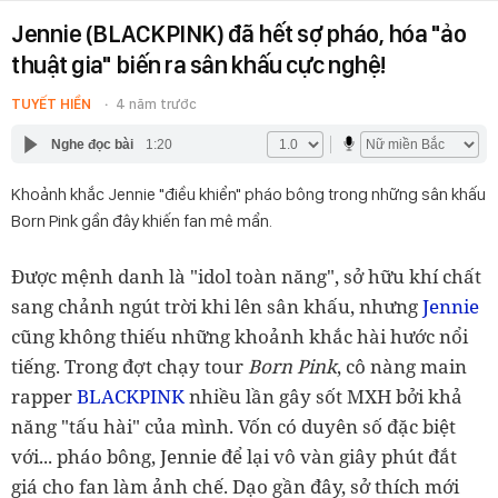
Jennie (BLACKPINK) đã hết sợ pháo, hóa "ảo
thuật gia" biến ra sân khấu cực nghệ!
TUYẾT HIỀN
4 năm trước
Nghe đọc bài
1:20
Khoảnh khắc Jennie "điều khiển" pháo bông trong những sân khấu
Born Pink gần đây khiến fan mê mẩn.
Được mệnh danh là "idol toàn năng", sở hữu khí chất
sang chảnh ngút trời khi lên sân khấu, nhưng
Jennie
cũng không thiếu những khoảnh khắc hài hước nổi
tiếng. Trong đợt chạy tour
Born Pink
, cô nàng main
rapper
BLACKPINK
nhiều lần gây sốt MXH bởi khả
năng "tấu hài" của mình. Vốn có duyên số đặc biệt
với... pháo bông, Jennie để lại vô vàn giây phút đắt
giá cho fan làm ảnh chế. Dạo gần đây, sở thích mới