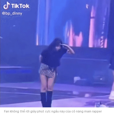
Fan không thể rời giây phút cực ngầu này của cô nàng main rapper