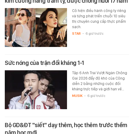
kim cương hàng trăm tỷ, được chồng nuôi 17 năm
Cô hiện điều hành công ty riêng
và từng phát triển chuỗi 10 siêu
thị chuyên cung cấp thực phẩm
sạch.
STAR
-
6 giờ trước
Sức nóng của trận đối kháng 1-1
Tập 6 Anh Trai Vượt Ngàn Chông
Gai 2026 đẩy độ khó của Công
diễn 2 bằng những cuộc đối
kháng trực tiếp và giới hạn về…
MUSIK
-
6 giờ trước
Bộ GD&ĐT "siết" dạy thêm, học thêm trước thềm
năm học mới