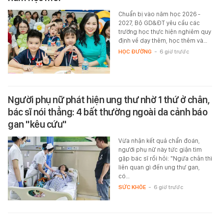
Chuẩn bị vào năm học 2026 -
2027, Bộ GD&ĐT yêu cầu các
trường học thực hiện nghiêm quy
định về dạy thêm, học thêm và…
HỌC ĐƯỜNG
-
6 giờ trước
Người phụ nữ phát hiện ung thư nhờ 1 thứ ở chân,
bác sĩ nói thẳng: 4 bất thường ngoài da cảnh báo
gan "kêu cứu"
Vừa nhận kết quả chẩn đoán,
người phụ nữ này tức giận tìm
gặp bác sĩ rồi hỏi: "Ngứa chân thì
liên quan gì đến ung thư gan,
có…
SỨC KHỎE
-
6 giờ trước