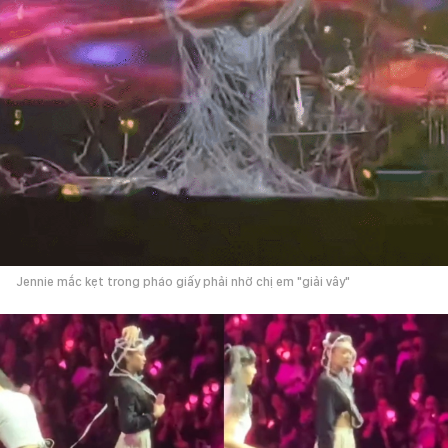
Jennie mắc kẹt trong pháo giấy phải nhờ chị em "giải vây"