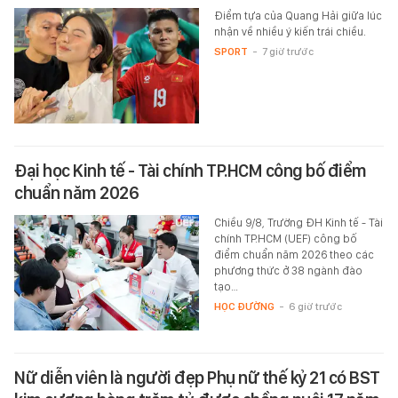
Điểm tựa của Quang Hải giữa lúc
nhận về nhiều ý kiến trái chiều.
SPORT
-
7 giờ trước
Đại học Kinh tế - Tài chính TP.HCM công bố điểm
chuẩn năm 2026
Chiều 9/8, Trường ĐH Kinh tế - Tài
chính TP.HCM (UEF) công bố
điểm chuẩn năm 2026 theo các
phương thức ở 38 ngành đào
tạo…
HỌC ĐƯỜNG
-
6 giờ trước
Nữ diễn viên là người đẹp Phụ nữ thế kỷ 21 có BST