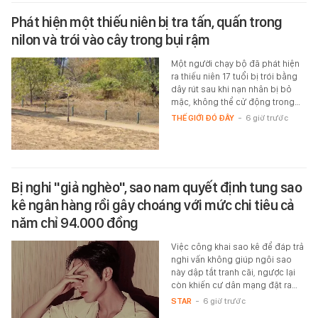
Phát hiện một thiếu niên bị tra tấn, quấn trong
nilon và trói vào cây trong bụi rậm
Một người chạy bộ đã phát hiện
ra thiếu niên 17 tuổi bị trói bằng
dây rút sau khi nạn nhân bị bỏ
mặc, không thể cử động trong…
THẾ GIỚI ĐÓ ĐÂY
-
6 giờ trước
Bị nghi "giả nghèo", sao nam quyết định tung sao
kê ngân hàng rồi gây choáng với mức chi tiêu cả
năm chỉ 94.000 đồng
Việc công khai sao kê để đáp trả
nghi vấn không giúp ngôi sao
này dập tắt tranh cãi, ngược lại
còn khiến cư dân mạng đặt ra…
STAR
-
6 giờ trước