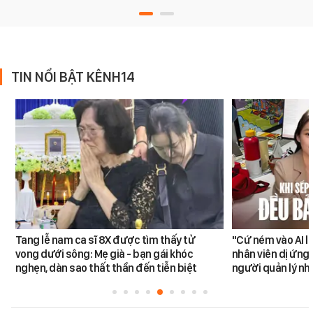
TIN NỔI BẬT KÊNH14
Tang lễ nam ca sĩ 8X được tìm thấy tử
"Cứ ném vào AI l
vong dưới sông: Mẹ già - bạn gái khóc
nhân viên dị ứng 
nghẹn, dàn sao thất thần đến tiễn biệt
người quản lý nh