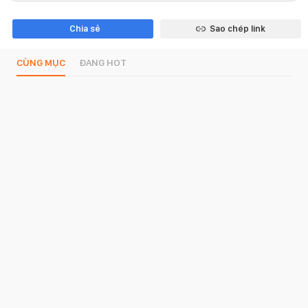
Chia sẻ
Sao chép link
CÙNG MỤC
ĐANG HOT