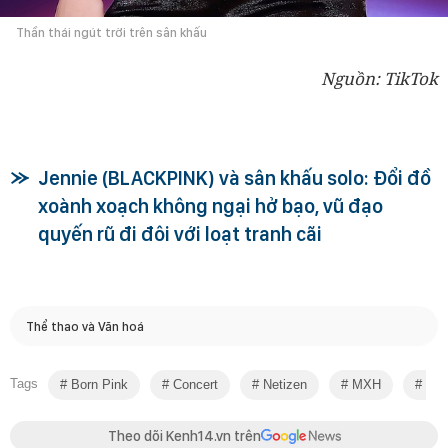
Thần thái ngút trời trên sân khấu
Nguồn: TikTok
Jennie (BLACKPINK) và sân khấu solo: Đổi đồ
xoành xoạch không ngại hở bạo, vũ đạo
quyến rũ đi đôi với loạt tranh cãi
Thể thao và Văn hoá
Tags
Born Pink
Concert
Netizen
MXH
Tấu
Theo dõi Kenh14.vn trên