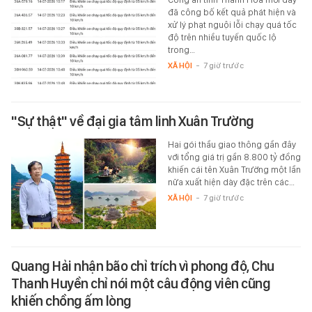
đã công bố kết quả phát hiện và
xử lý phạt nguội lỗi chạy quá tốc
độ trên nhiều tuyến quốc lộ
trong…
XÃ HỘI
-
7 giờ trước
"Sự thật" về đại gia tâm linh Xuân Trường
Hai gói thầu giao thông gần đây
với tổng giá trị gần 8.800 tỷ đồng
khiến cái tên Xuân Trường một lần
nữa xuất hiện dày đặc trên các…
XÃ HỘI
-
7 giờ trước
Quang Hải nhận bão chỉ trích vì phong độ, Chu
Thanh Huyền chỉ nói một câu động viên cũng
khiến chồng ấm lòng