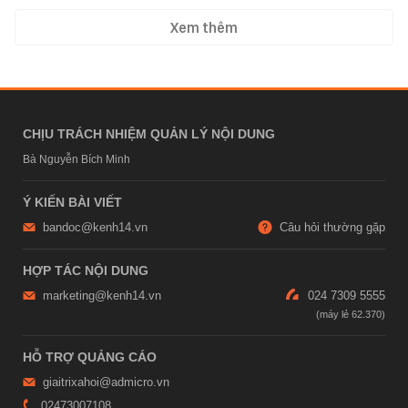
Xem thêm
CHỊU TRÁCH NHIỆM QUẢN LÝ NỘI DUNG
Bà Nguyễn Bích Minh
Ý KIẾN BÀI VIẾT
bandoc@kenh14.vn
Câu hỏi thường gặp
HỢP TÁC NỘI DUNG
marketing@kenh14.vn
024 7309 5555
HỖ TRỢ QUẢNG CÁO
giaitrixahoi@admicro.vn
02473007108