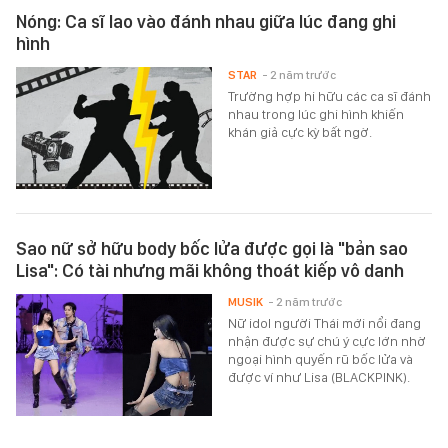
Nóng: Ca sĩ lao vào đánh nhau giữa lúc đang ghi
hình
STAR
- 2 năm trước
Trường hợp hi hữu các ca sĩ đánh
nhau trong lúc ghi hình khiến
khán giả cực kỳ bất ngờ.
Sao nữ sở hữu body bốc lửa được gọi là "bản sao
Lisa": Có tài nhưng mãi không thoát kiếp vô danh
MUSIK
- 2 năm trước
Nữ idol người Thái mới nổi đang
nhận được sự chú ý cực lớn nhờ
ngoại hình quyến rũ bốc lửa và
được ví như Lisa (BLACKPINK).