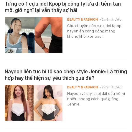
Từng có 1 cựu idol Kpop bị công ty lừa đi tiêm tan
mỡ, giờ nghĩ lại vẫn thấy sợ hãi
BEAUTY & FASHION
- 2 năm trước
Câu chuyện của cựu idol Kpop
này khiến cộng đồng mạng
không khỏi xôn xao.
Nayeon liên tục bị tố sao chép style Jennie: Là trùng
hợp hay thể hiện sự yêu thích quá đà?
BEAUTY & FASHION
- 2 năm trước
Nayeon và stylist bị đặt dấu hỏi vì
nhiều phong cách quá giống
Jennie.