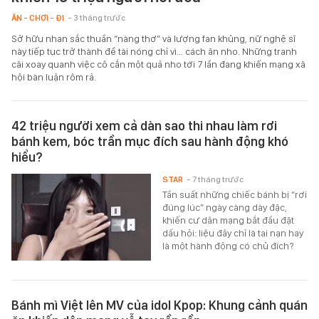
ĂN - CHƠI - ĐI
- 3 tháng trước
Sở hữu nhan sắc thuần “nàng thơ” và lượng fan khủng, nữ nghệ sĩ
này tiếp tục trở thành đề tài nóng chỉ vì… cách ăn nho. Những tranh
cãi xoay quanh việc cô cắn một quả nho tới 7 lần đang khiến mạng xã
hội bàn luận rôm rả.
42 triệu người xem cả dàn sao thi nhau làm rơi
bánh kem, bóc trần mục đích sau hành động khó
hiểu?
STAR
- 7 tháng trước
Tần suất những chiếc bánh bị “rơi
đúng lúc” ngày càng dày đặc,
khiến cư dân mạng bắt đầu đặt
dấu hỏi: liệu đây chỉ là tai nạn hay
là một hành động có chủ đích?
Bánh mì Việt lên MV của idol Kpop: Khung cảnh quán