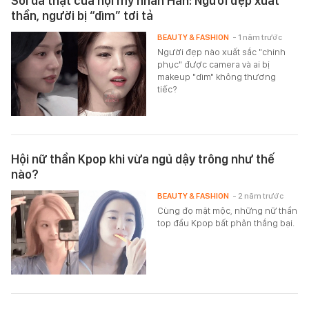
Soi da thật của hội mỹ nhân Hàn: Người đẹp xuất
thần, người bị “dìm” tơi tả
BEAUTY & FASHION
- 1 năm trước
Người đẹp nào xuất sắc "chinh
phục" được camera và ai bị
makeup "dìm" không thương
tiếc?
Hội nữ thần Kpop khi vừa ngủ dậy trông như thế
nào?
BEAUTY & FASHION
- 2 năm trước
Cùng đọ mặt mộc, những nữ thần
top đầu Kpop bất phân thắng bại.