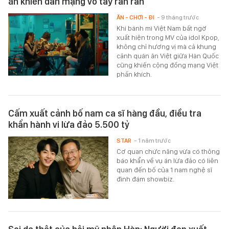
ăn khiến dân mạng vỗ tay rần rần
ĂN - CHƠI - ĐI
- 9 tháng trước
Khi bánh mì Việt Nam bất ngờ
xuất hiện trong MV của idol Kpop,
không chỉ hương vị mà cả khung
cảnh quán ăn Việt giữa Hàn Quốc
cũng khiến cộng đồng mạng Việt
phấn khích.
Cấm xuất cảnh bố nam ca sĩ hàng đầu, điều tra
khẩn hành vi lừa đảo 5.500 tỷ
STAR
- 1 năm trước
Cơ quan chức năng vừa có thông
báo khẩn về vụ án lừa đảo có liên
quan đến bố của 1 nam nghệ sĩ
đình đám showbiz.