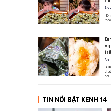
hà
Ăn -
Hội 
theo
Đỉ
ng
tr
Ăn -
Đừng
phát
nè!
TIN NỔI BẬT KENH 14