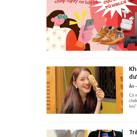
Kh
đư
Ăn -
Có 
chiế
lưu"
Tr