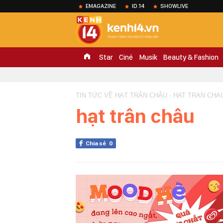
EMAGAZINE
ID.14
SHOWLIVE
Star
Ciné
Musik
Beauty & Fashion
TIN TỨC VỀ HẠT TRÂN CHÂU - HAT TRAN CHA
hạt trân châu
Chia sẻ
0