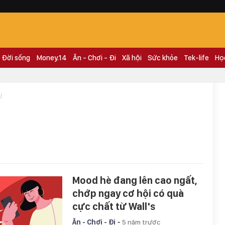
Đời sống
Money.14
Ăn - Chơi - Đi
Xã hội
Sức khỏe
Tek-life
Họ
U
Mood hè đang lên cao ngất,
chớp ngay cơ hội có quà
cực chất từ Wall's
-
Ăn - Chơi - Đi
5 năm trước