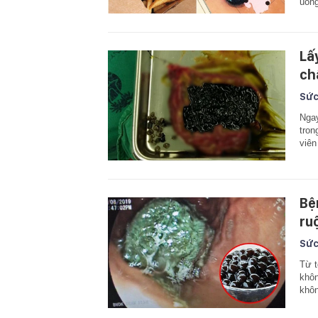
uống
Lấ
ch
Sức
Ngay
tron
viên
Bệ
ru
Sức
Từ t
khôn
khôn