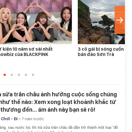
 kiện 10 năm sơ sài nhất
3 cô gái bị sóng cuốn mất
howbiz của BLACKPINK
bán đảo Sơn Trà
à sữa trân châu ảnh hưởng cuộc sống chúng
 như thế nào: Xem xong loạt khoảnh khắc từ
 thương đến… ám ảnh này bạn sẽ rõ!
-
 Chơi - Đi
7 năm trước
àng, sau nước lọc thì trà sữa trân châu đã dần trở thành một loại “đồ