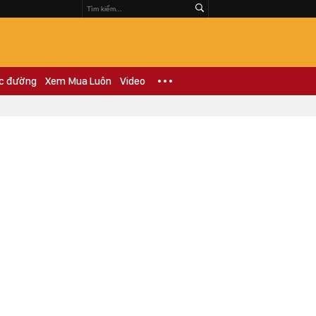
c đường
Xem Mua Luôn
Video