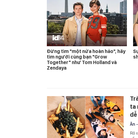
Đừng tìm "một nửa hoàn hảo", hãy
Sự
tìm người cùng bạn "Grow
s
Together" như Tom Holland và
Zendaya
Tr
ta
dễ
Ăn -
Rõ r