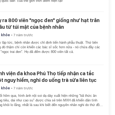
 quốc dân” của thế giới thời điểm hiện tại!
y ra 800 viên "ngọc đen" giống như hạt trân
âu từ túi mật của bệnh nhân
-
 khỏe
7 năm trước
 lập tức, bệnh nhân được chỉ định tiến hành phẫu thuật. Thứ bên
g đó thậm chí còn khiến các bác sĩ sốc hơn nữa - nó chứa đầy các
 "ngọc trai đen". Họ đã đếm được 800 viên tất cả.
nh viện đa khoa Phú Thọ tiếp nhận ca tắc
ột nguy hiểm, nghi do uống trà sữa liên tục
-
 khỏe
7 năm trước
ối hôm qua, hình ảnh nội soi dạ dày xuất hiện những "bã thức ăn
g tiêu, dai như cao su" được chia sẻ trên MXH đã khiến dân tình
g khỏi lo lắng, nhất là sau khi biết đến nguyên nhân nghi do thứ đồ…