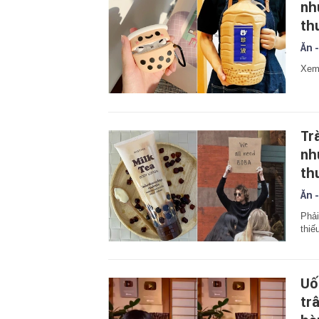
nh
th
Ăn -
Xem 
Tr
nh
th
Ăn -
Phải
thiế
Uố
tr