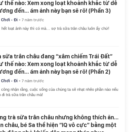
ư thế nào: Xem xong loạt khoảnh khắc từ dễ
ương đến… ám ảnh này bạn sẽ rõ! (Phần 3)
-
 Chơi - Đi
7 năm trước
hết loạt ảnh này thì có mà… sợ trà sữa trân châu luôn ấy chứ!
à sữa trân châu đang “xâm chiếm Trái Đất”
ư thế nào: Xem xong loạt khoảnh khắc từ dễ
ương đến… ám ảnh này bạn sẽ rõ! (Phần 2)
-
 Chơi - Đi
7 năm trước
 công nhận rằng, cuộc sống của chúng ta sẽ nhạt nhẽo phần nào nếu
u đi trà sữa trân châu mà!
ng trà sữa trân châu nhưng không thích ăn…
ân châu, bé Sa thể hiện “IQ vô cực” bằng một