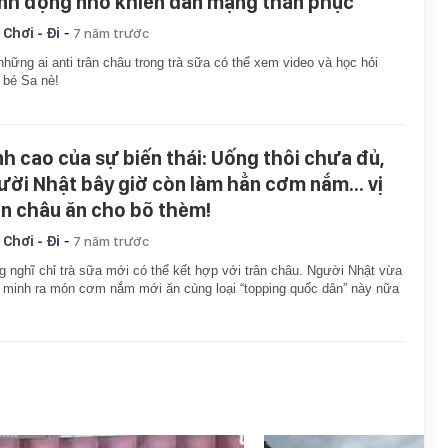
nh động nhỏ khiến dân mạng thán phục
-
 Chơi - Đi
7 năm trước
những ai anti trân châu trong trà sữa có thể xem video và học hỏi
 bé Sa nè!
nh cao của sự biến thái: Uống thôi chưa đủ,
ười Nhật bây giờ còn làm hẳn cơm nắm... vị
ân châu ăn cho bõ thèm!
-
 Chơi - Đi
7 năm trước
 nghĩ chỉ trà sữa mới có thể kết hợp với trân châu. Người Nhật vừa
 minh ra món cơm nắm mới ăn cùng loại “topping quốc dân” này nữa