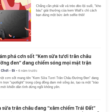
Chẳng cần phải vất vả trèo đèo lội suối, "kho
báu" giải thưởng của kem Wall’s chỉ cách
bạn đúng một bức ảnh selfie thôi!
ám phá cơn sốt “Kem sữa tươi trân châu
ờng đen” đang chiếm sóng mọi mặt trận
-
 Chơi - Đi
6 năm trước
một cơn sốt mang tên "Kem Sữa Tươi Trân Châu Đường Đen" đang
m trọn "spotlight" trong cộng đồng đam mê sống ảo, tạo ra một "trào
 mới khiến dân tình đứng ngồi không yên.
à sữa trân châu đang “xâm chiếm Trái Đất”