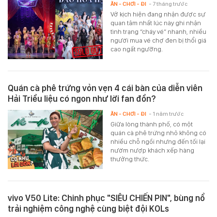
ĂN - CHƠI - ĐI
- 7 tháng trước
Vở kịch hiện đang nhận được sự
quan tâm nhất lúc này ghi nhận
tình trạng “cháy vé” nhanh, nhiều
người mua vé chợ đen bị thổi giá
cao ngất ngưỡng.
Quán cà phê trứng vỏn vẹn 4 cái bàn của diễn viên
Hải Triều liệu có ngon như lời fan đồn?
ĂN - CHƠI - ĐI
- 1 năm trước
Giữa lòng thành phố, có một
quán cà phê trứng nhỏ không có
nhiều chỗ ngồi nhưng đến tối lại
nườm nượp khách xếp hàng
thưởng thức.
vivo V50 Lite: Chinh phục "SIÊU CHIẾN PIN", bùng nổ
trải nghiệm công nghệ cùng biệt đội KOLs