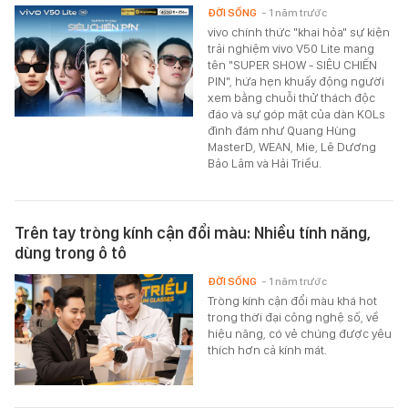
ĐỜI SỐNG
- 1 năm trước
vivo chính thức "khai hỏa" sự kiện
trải nghiệm vivo V50 Lite mang
tên "SUPER SHOW - SIÊU CHIẾN
PIN", hứa hẹn khuấy động người
xem bằng chuỗi thử thách độc
đáo và sự góp mặt của dàn KOLs
đình đám như Quang Hùng
MasterD, WEAN, Mie, Lê Dương
Bảo Lâm và Hải Triều.
Trên tay tròng kính cận đổi màu: Nhiều tính năng,
dùng trong ô tô
ĐỜI SỐNG
- 1 năm trước
Tròng kính cận đổi màu khá hot
trong thời đại công nghệ số, về
hiệu năng, có vẻ chúng được yêu
thích hơn cả kính mát.