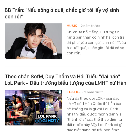
BB Trần: "Nếu sống ở quê, chắc giờ tôi lấy vợ sinh
con rồi"
MUSIK
- 2 năm trước
Khi chưa nổi tiếng, BB từng tin
rằng bản thân có hình hài con trai
thì phải yêu con gái, anh nói: "Nếu
ở dưới quê, chắc giờ tôi đã có vợ
con rồi".
Theo chân SofM, Duy Thẩm và Hải Triều "đại náo"
LoL Park - Đấu trường biểu tượng của LMHT xứ Hàn
TEK-LIFE
- 2 năm trước
Nếu đã theo dõi LCK - giải đấu
LMHT số 1 Hàn Quốc thì hẳn bạn
sẽ không xa lạ gì với LoL Park -
nhà thi đấu được mệnh danh là
“thánh địa” của thể thao điện tử
đất nước này. Vậy LoL Park có gì
đặc biệt đáng để trải nghiệm?