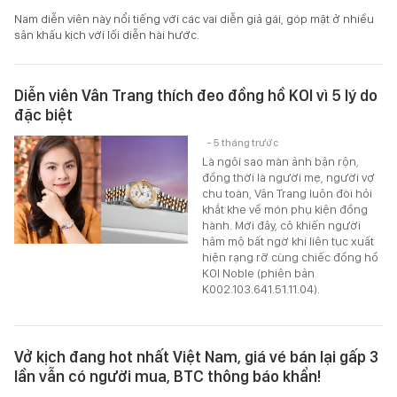
Nam diễn viên này nổi tiếng với các vai diễn giả gái, góp mặt ở nhiều
sân khấu kịch với lối diễn hài hước.
Diễn viên Vân Trang thích đeo đồng hồ KOI vì 5 lý do
đặc biệt
- 5 tháng trước
Là ngôi sao màn ảnh bận rộn,
đồng thời là người mẹ, người vợ
chu toàn, Vân Trang luôn đòi hỏi
khắt khe về món phụ kiện đồng
hành. Mới đây, cô khiến người
hâm mộ bất ngờ khi liên tục xuất
hiện rạng rỡ cùng chiếc đồng hồ
KOI Noble (phiên bản
K002.103.641.51.11.04).
Vở kịch đang hot nhất Việt Nam, giá vé bán lại gấp 3
lần vẫn có người mua, BTC thông báo khẩn!