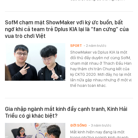
SofM chạm mặt ShowMaker với ký ức buồn, bất
ngờ khi cả team trẻ Dplus KIA lại là “fan cứng” của
vua trò chơi Việt
SPORT
- 2 năm trước
ShowMaker và Dplus KIA là một
đối thủ đầy duyên nợ cùng SofM,
chạm mặt nhau ở Thách Đấu Hàn
hay thậm chí trận Chung kết của
kỳ CKTG 2020. Mới đây, họ lại một
lần nữa gặp nhau nhưng ở một vị
thế hoàn toàn khác.
Gia nhập ngành mắt kính đầy cạnh tranh, Kính Hải
Triều có gì khác biệt?
ĐỜI SỐNG
- 3 năm trước
Mắt kính hiện nay đang là một
trong những ngành kinh doanh