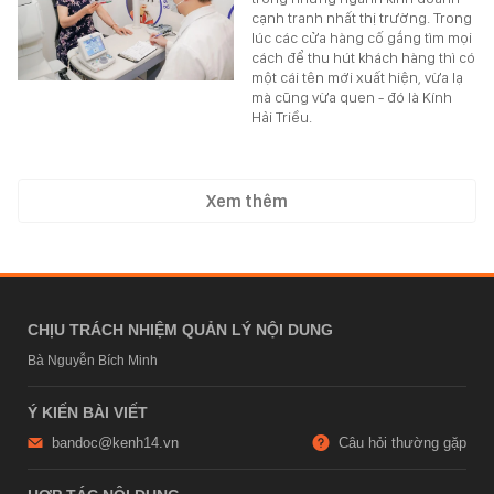
cạnh tranh nhất thị trường. Trong
lúc các cửa hàng cố gắng tìm mọi
cách để thu hút khách hàng thì có
một cái tên mới xuất hiện, vừa lạ
mà cũng vừa quen - đó là Kính
Hải Triều.
Xem thêm
CHỊU TRÁCH NHIỆM QUẢN LÝ NỘI DUNG
Bà Nguyễn Bích Minh
Ý KIẾN BÀI VIẾT
bandoc@kenh14.vn
Câu hỏi thường gặp