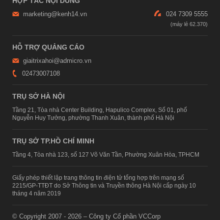
HỢP TÁC NỘI DUNG
marketing@kenh14.vn
024 7309 5555
HỖ TRỢ QUẢNG CÁO
giaitrixahoi@admicro.vn
02473007108
TRỤ SỞ HÀ NỘI
Tầng 21, Tòa nhà Center Building, Hapulico Complex, Số 01, phố
Nguyễn Huy Tưởng, phường Thanh Xuân, thành phố Hà Nội
TRỤ SỞ TP.HỒ CHÍ MINH
Tầng 4, Tòa nhà 123, số 127 Võ Văn Tần, Phường Xuân Hòa, TPHCM
Giấy phép thiết lập trang thông tin điện tử tổng hợp trên mạng số
2215/GP-TTĐT do Sở Thông tin và Truyền thông Hà Nội cấp ngày 10
tháng 4 năm 2019
© Copyright 2007 - 2026 – Công ty Cổ phần VCCorp