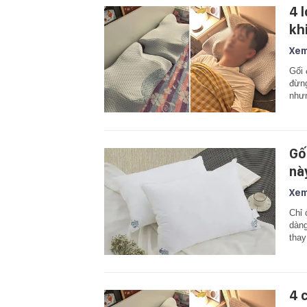
4 
kh
Xem
Gối 
đừng
nhưn
Gố
nà
Xem
Chỉ 
dàng
thay
4 