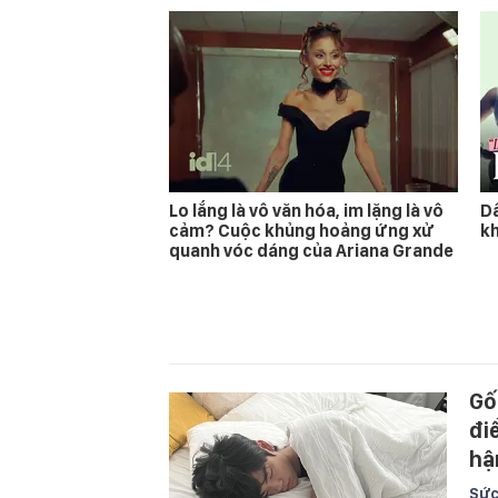
Lo lắng là vô văn hóa, im lặng là vô
D
cảm? Cuộc khủng hoảng ứng xử
kh
quanh vóc dáng của Ariana Grande
Gố
đi
hậ
Sức