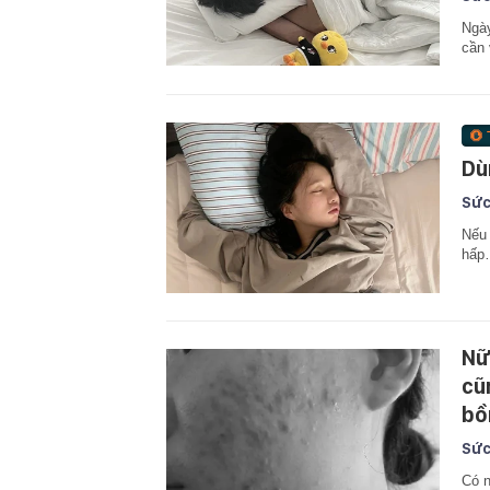
Ngày
cần 
Dù
Sức
Nếu 
hấp…
Nữ
cũ
bồ
Sức
Có n