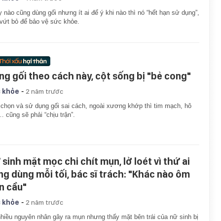
 nào cũng dùng gối nhưng ít ai để ý khi nào thì nó “hết hạn sử dụng”,
vứt bỏ để bảo vệ sức khỏe.
ng gối theo cách này, cột sống bị "bẻ cong"
-
 khỏe
2 năm trước
chọn và sử dụng gối sai cách, ngoài xương khớp thì tim mạch, hô
 cũng sẽ phải “chịu trận”.
 sinh mặt mọc chi chít mụn, lở loét vì thứ ai
ng dùng mỗi tối, bác sĩ trách: "Khác nào ôm
n cầu"
-
 khỏe
2 năm trước
hiều nguyên nhân gây ra mụn nhưng thấy mặt bên trái của nữ sinh bị