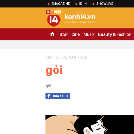
EMAGAZINE
ID.14
SHOWLIVE
Star
Ciné
Musik
Beauty & Fashion
TIN TỨC VỀ GỎI - GOI
gỏi
gỏi
Chia sẻ
0