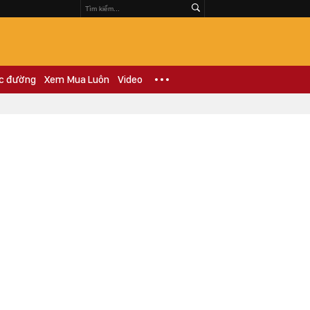
c đường
Xem Mua Luôn
Video