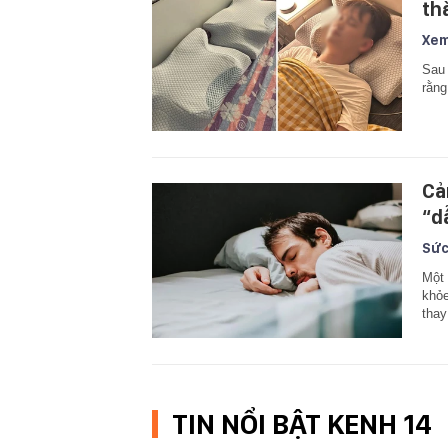
th
Xem
Sau 
rằng
Cản
“d
Sức
Một 
khỏe
thay
TIN NỔI BẬT KENH 14