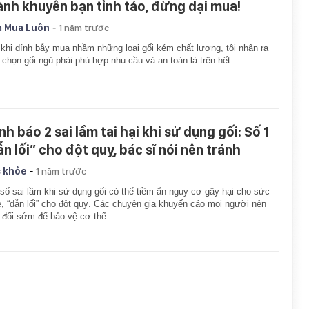
ành khuyên bạn tỉnh táo, đừng dại mua!
-
 Mua Luôn
1 năm trước
khi dính bẫy mua nhầm những loại gối kém chất lượng, tôi nhận ra
 chọn gối ngủ phải phù hợp nhu cầu và an toàn là trên hết.
h báo 2 sai lầm tai hại khi sử dụng gối: Số 1
ẫn lối” cho đột quỵ, bác sĩ nói nên tránh
-
 khỏe
1 năm trước
số sai lầm khi sử dụng gối có thể tiềm ẩn nguy cơ gây hại cho sức
, “dẫn lối” cho đột quỵ. Các chuyên gia khuyến cáo mọi người nên
 đổi sớm để bảo vệ cơ thể.