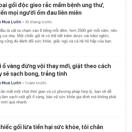
loại gối độc gieo rắc mầm bệnh ung thư,
iến mọi người ốm đau liên miên
-
 Mua Luôn
10 tháng trước
đầu là vật ta chạm vào 8 tiếng mỗi đêm, hơn 2500 giờ mỗi năm, nên
 coi nhẹ. Một chiếc gối rẻ có thể tiết kiệm được vài trăm nghìn,
g cũng đủ đánh đổi sức khỏe, giấc ngủ và cả hệ hô hấp của bạn.
i ố vàng đừng vội thay mới, giặt theo cách
y sẽ sạch bong, trắng tinh
-
 Mua Luôn
1 năm trước
cần mất một chút thời gian và có phương pháp hợp lý, bạn sẽ dễ
 làm sạch ruột gối ố vàng, bảo vệ sức khỏe gia đình mà không phải
 mới quá nhanh.
chiếc gối lừa tiền hại sức khỏe, tôi chân