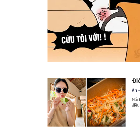
Đi
Ăn -
Nổi 
điều