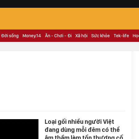
Đời sống
Money.14
Ăn - Chơi - Đi
Xã hội
Sức khỏe
Tek-life
Họ
Loại gối nhiều người Việt
đang dùng mỗi đêm có thể
âm thầm làm tổn thương cổ