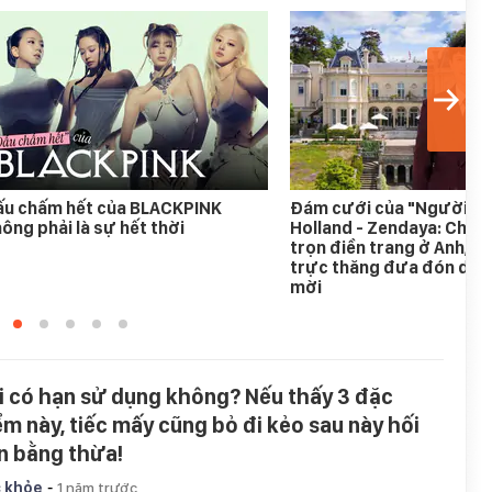
ấu chấm hết của BLACKPINK
Đám cưới của "Người n
ông phải là sự hết thời
Holland - Zendaya: Chi 18
trọn điền trang ở Anh, c
trực thăng đưa đón dàn
mời
i có hạn sử dụng không? Nếu thấy 3 đặc
ểm này, tiếc mấy cũng bỏ đi kẻo sau này hối
n bằng thừa!
-
 khỏe
1 năm trước