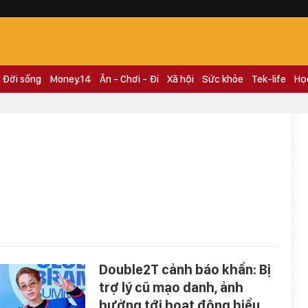
Đời sống
Money.14
Ăn - Chơi - Đi
Xã hội
Sức khỏe
Tek-life
Họ
Double2T cảnh báo khẩn: Bị
trợ lý cũ mạo danh, ảnh
hưởng tới hoạt động biểu