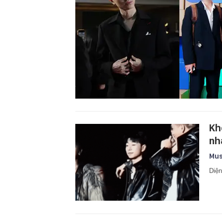
Kh
nh
Mus
Diện