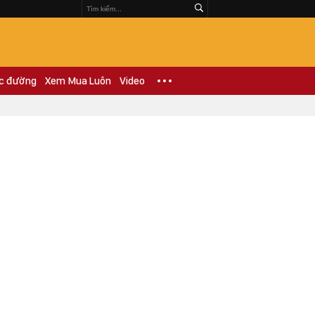
c đường
Xem Mua Luôn
Video