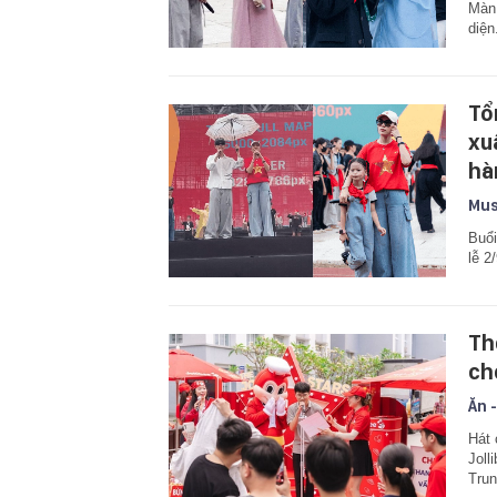
Màn 
diện
Tổ
xu
hà
Mus
Buổi
lễ 2
Th
ch
Ăn -
Hát 
Joll
Trun