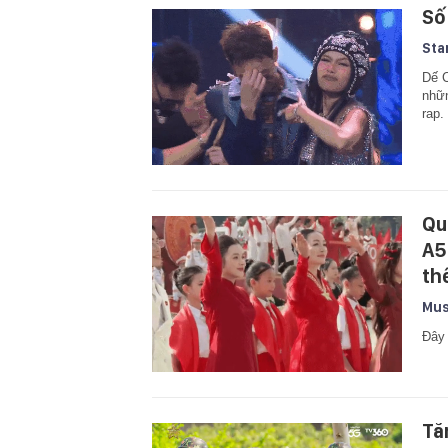
Số
Sta
Dế C
nhữn
rap.
Qu
A5
th
Mus
Đây 
Tă