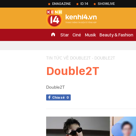
EMAGAZINE
ID.14
SHOWLIVE
Star
Ciné
Musik
Beauty & Fashion
TIN TỨC VỀ DOUBLE2T - DOUBLE2T
Double2T
Double2T
Chia sẻ
0