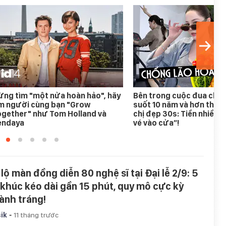
ng tìm "một nửa hoàn hảo", hãy
Bên trong cuộc đua chốn
ìm người cùng bạn "Grow
suốt 10 năm và hơn thế n
ogether" như Tom Holland và
chị đẹp 30s: Tiền nhiều c
endaya
vé vào cửa”!
 lộ màn đồng diễn 80 nghệ sĩ tại Đại lễ 2/9: 5
 khúc kéo dài gần 15 phút, quy mô cực kỳ
ành tráng!
-
ik
11 tháng trước