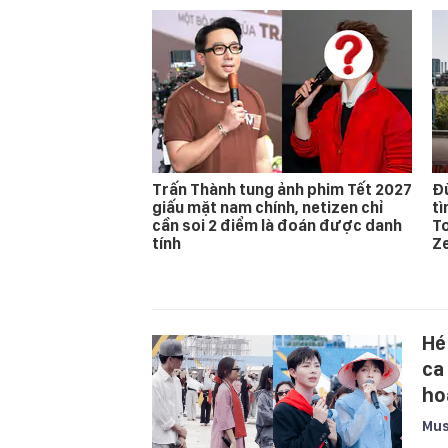
Trấn Thành tung ảnh phim Tết 2027
Đừ
giấu mặt nam chính, netizen chỉ
t
cần soi 2 điểm là đoán được danh
T
tính
Z
Hé
ca
ho
Mus