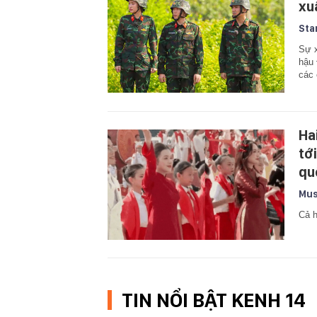
xu
Sta
Sự x
hậu 
các 
Hai
tới
qu
Mus
Cả h
TIN NỔI BẬT KENH 14