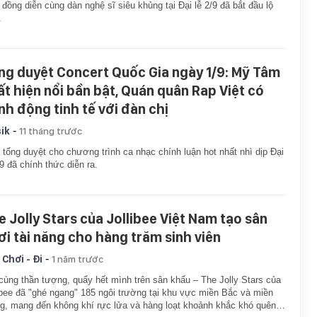
đồng diễn cùng dàn nghệ sĩ siêu khủng tại Đại lễ 2/9 đã bắt đầu lộ
.
ng duyệt Concert Quốc Gia ngày 1/9: Mỹ Tâm
ất hiện nổi bần bật, Quán quân Rap Việt có
nh động tinh tế với đàn chị
-
ik
11 tháng trước
 tổng duyệt cho chương trình ca nhạc chính luận hot nhất nhì dịp Đại
/9 đã chính thức diễn ra.
e Jolly Stars của Jollibee Việt Nam tạo sân
ơi tài năng cho hàng trăm sinh viên
-
 Chơi - Đi
1 năm trước
cùng thần tượng, quẩy hết mình trên sân khấu – The Jolly Stars của
ibee đã "ghé ngang" 185 ngôi trường tại khu vực miền Bắc và miền
g, mang đến không khí rực lửa và hàng loạt khoảnh khắc khó quên…