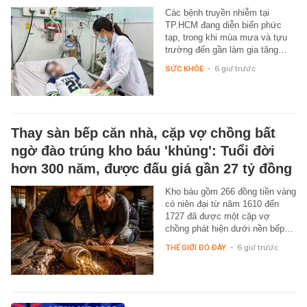
Các bệnh truyền nhiễm tại
TP.HCM đang diễn biến phức
tạp, trong khi mùa mưa và tựu
trường đến gần làm gia tăng…
SỨC KHỎE
-
6 giờ trước
Thay sàn bếp căn nhà, cặp vợ chồng bất
ngờ đào trúng kho báu 'khủng': Tuổi đời
hơn 300 năm, được đấu giá gần 27 tỷ đồng
Kho báu gồm 266 đồng tiền vàng
có niên đại từ năm 1610 đến
1727 đã được một cặp vợ
chồng phát hiện dưới nền bếp…
THẾ GIỚI ĐÓ ĐÂY
-
6 giờ trước