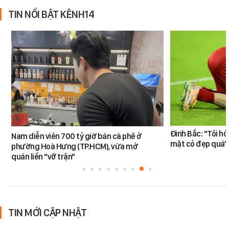
TIN NỔI BẬT KÊNH14
Đình Bắc: "Tôi hô
Nam diễn viên 700 tỷ giờ bán cà phê ở
mặt cỏ đẹp quá"
phường Hoà Hưng (TP.HCM), vừa mở
quán liền "vỡ trận"
TIN MỚI CẬP NHẬT