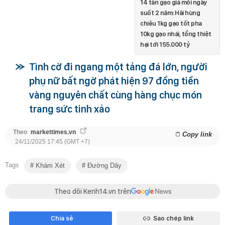
14 tấn gạo giả mỗi ngày
suốt 2 năm: Hãi hùng
chiêu 1kg gạo tốt pha
10kg gạo nhái, tổng thiệt
hại tới 155.000 tỷ
Tình cờ đi ngang một tảng đá lớn, người
phụ nữ bất ngờ phát hiện 97 đồng tiền
vàng nguyên chất cùng hàng chục món
trang sức tinh xảo
Theo
markettimes.vn
Copy link
24/11/2025 17:45 (GMT +7)
Tags
Khám Xét
Đường Dây
Theo dõi Kenh14.vn trên
Chia sẻ
Sao chép link