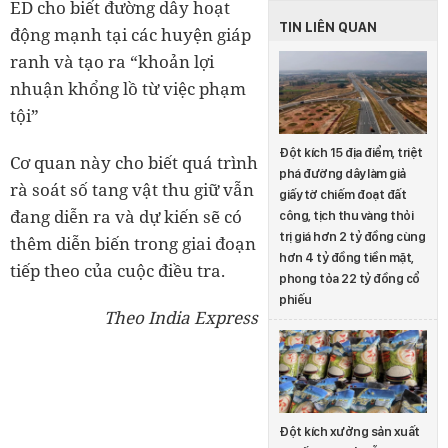
ED cho biết đường dây hoạt
TIN LIÊN QUAN
động mạnh tại các huyện giáp
ranh và tạo ra “khoản lợi
nhuận khổng lồ từ việc phạm
tội”
Đột kích 15 địa điểm, triệt
Cơ quan này cho biết quá trình
phá đường dây làm giả
rà soát số tang vật thu giữ vẫn
giấy tờ chiếm đoạt đất
đang diễn ra và dự kiến sẽ có
công, tịch thu vàng thỏi
trị giá hơn 2 tỷ đồng cùng
thêm diễn biến trong giai đoạn
hơn 4 tỷ đồng tiền mặt,
tiếp theo của cuộc điều tra.
phong tỏa 22 tỷ đồng cổ
phiếu
Theo India Express
Đột kích xưởng sản xuất