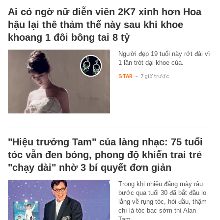
Ai có ngờ nữ diễn viên 2K7 xinh hơn Hoa
hậu lại thê thảm thế này sau khi khoe
khoang 1 đôi bông tai 8 tỷ
Người đẹp 19 tuổi này rớt đài vì
1 lần trót dại khoe của.
STAR
-
7 giờ trước
"Hiệu trưởng Tam" của làng nhạc: 75 tuổi
tóc vẫn đen bóng, phong độ khiến trai trẻ
"chạy dài" nhờ 3 bí quyết đơn giản
Trong khi nhiều đấng mày râu
bước qua tuổi 30 đã bắt đầu lo
lắng về rụng tóc, hói đầu, thậm
chí là tóc bạc sớm thì Alan
Tam…