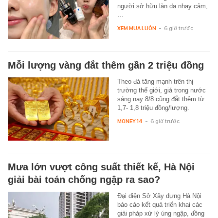
người sở hữu làn da nhạy cảm,
…
XEM MUA LUÔN
-
6 giờ trước
Mỗi lượng vàng đắt thêm gần 2 triệu đồng
Theo đà tăng mạnh trên thị
trường thế giới, giá trong nước
sáng nay 8/8 cũng đắt thêm từ
1,7- 1,8 triệu đồng/lượng.
MONEY.14
-
6 giờ trước
Mưa lớn vượt công suất thiết kế, Hà Nội
giải bài toán chống ngập ra sao?
Đại diện Sở Xây dựng Hà Nội
báo cáo kết quả triển khai các
giải pháp xử lý úng ngập, đồng