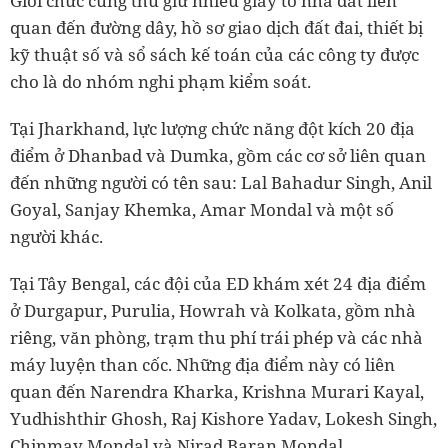
Giới chức cũng thu giữ nhiều giấy tờ nhà đất liên
quan đến đường dây, hồ sơ giao dịch đất đai, thiết bị
kỹ thuật số và sổ sách kế toán của các công ty được
cho là do nhóm nghi phạm kiểm soát.
Tại Jharkhand, lực lượng chức năng đột kích 20 địa
điểm ở Dhanbad và Dumka, gồm các cơ sở liên quan
đến những người có tên sau: Lal Bahadur Singh, Anil
Goyal, Sanjay Khemka, Amar Mondal và một số
người khác.
Tại Tây Bengal, các đội của ED khám xét 24 địa điểm
ở Durgapur, Purulia, Howrah và Kolkata, gồm nhà
riêng, văn phòng, trạm thu phí trái phép và các nhà
máy luyện than cốc. Những địa điểm này có liên
quan đến Narendra Kharka, Krishna Murari Kayal,
Yudhishthir Ghosh, Raj Kishore Yadav, Lokesh Singh,
Chinmay Mondal và Nirad Baran Mondal.