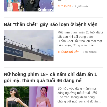
SỨC KHỎE
-
7 giờ trước
Bắt "thần chết" gây náo loạn ở bệnh viện
Một nam thanh niên 26 tuổi đã bị
bắt sau khi cải trang thành
"Thần Chết" rồi trèo lên mái một
bệnh viện, đứng nhìn chằm…
THẾ GIỚI ĐÓ ĐÂY
-
7 giờ trước
Nữ hoàng phim 18+ cả năm chỉ dám ăn 1
gói mỳ, thành quả tuổi 46 đáng nể
Sở hữu vóc dáng mảnh mai
đáng ngưỡng mộ ở tuổi U50,
Cho Yeo Jeong khiến công
chúng bất ngờ với chế độ ăn…