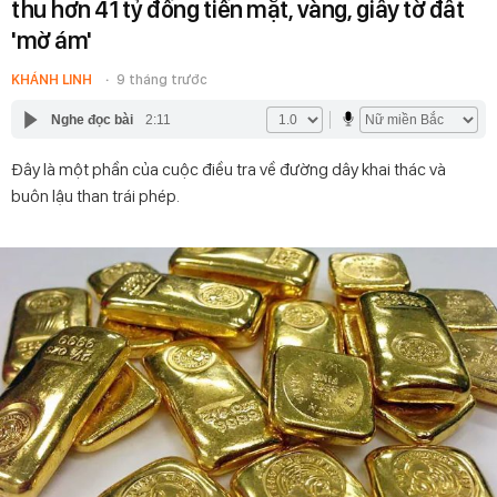
thu hơn 41 tỷ đồng tiền mặt, vàng, giấy tờ đất
'mờ ám'
KHÁNH LINH
9 tháng trước
Nghe đọc bài
2:11
Đây là một phần của cuộc điều tra về đường dây khai thác và
buôn lậu than trái phép.