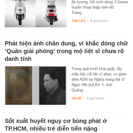
ấn tượng, hồi sinh dòng J-Series
huyền thoại thập niên 60.
Trang…
TEK-LIFE
-
6 giờ trước
Phát hiện ảnh chân dung, ví khắc dòng chữ
‘Quân giải phóng’ trong mộ liệt sĩ chưa rõ
danh tính
Trong quá trình khai quật, lấy
mẫu hài cốt liệt sĩ phục vụ giám
định ADN tại Nghĩa trang liệt sĩ
Ngọc Hồi (xã Bờ Y, tỉnh
Quảng…
XÃ HỘI
-
6 giờ trước
Sốt xuất huyết nguy cơ bùng phát ở
TP.HCM, nhiều trẻ diễn tiến nặng