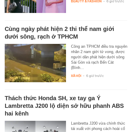
BEAUTY & FASHION
-
6 giờ trước
Cùng ngày phát hiện 2 thi thể nam giới
dưới sông, rạch ở TPHCM
Công an TPHCM điều tra nguyên
nhân 2 nam giới tử vong, được
người dân phát hiện dưới sông
Sài Gòn và rạch Bến Cát
(Bình…
XÃ HỘI
-
6 giờ trước
Thách thức Honda SH, xe tay ga Ý
Lambretta J200 lộ diện sở hữu phanh ABS
hai kênh
Lambretta J200 vừa chính thức
tái xuất với phong cách hoài cổ