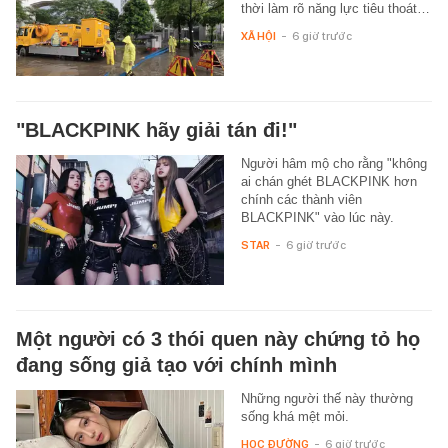
thời làm rõ năng lực tiêu thoát…
XÃ HỘI
-
6 giờ trước
"BLACKPINK hãy giải tán đi!"
Người hâm mộ cho rằng "không
ai chán ghét BLACKPINK hơn
chính các thành viên
BLACKPINK" vào lúc này.
STAR
-
6 giờ trước
Một người có 3 thói quen này chứng tỏ họ
đang sống giả tạo với chính mình
Những người thế này thường
sống khá mệt mỏi.
HỌC ĐƯỜNG
-
6 giờ trước