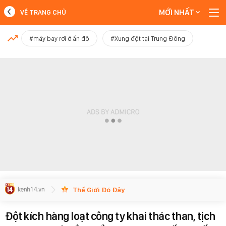
MỚI NHẤT
VỀ TRANG CHỦ
MỚI NHẤT
#máy bay rơi ở ấn độ
#Xung đột tại Trung Đông
Xem thêm
Thế Giới Đó Đây
Đột kích hàng loạt công ty khai thác than, tịch