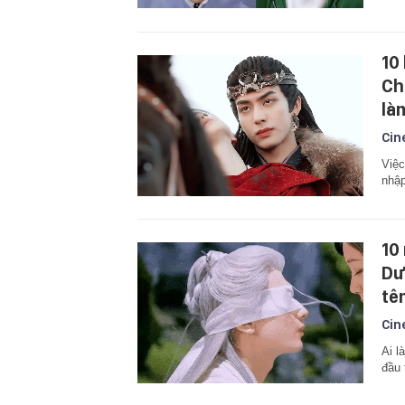
10
Ch
là
Cin
Việc
nhập
10
Dư
tê
Cin
Ai l
đầu 