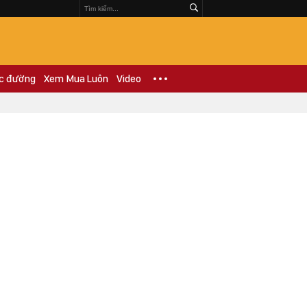
c đường
Xem Mua Luôn
Video