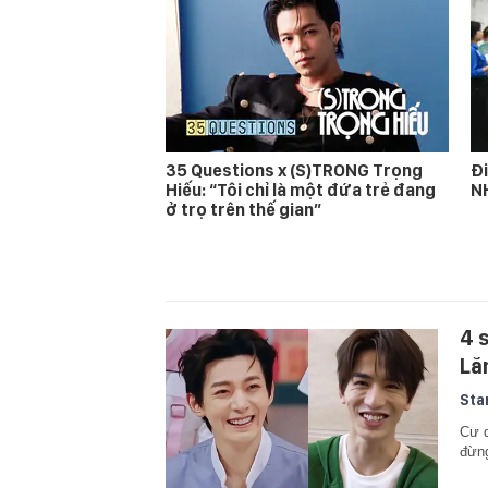
35 Questions x (S)TRONG Trọng
Đi
Hiếu: “Tôi chỉ là một đứa trẻ đang
N
ở trọ trên thế gian”
4 
Lă
Sta
Cư 
đừng