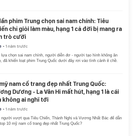
 lần phim Trung chọn sai nam chính: Tiêu
iến chỉ giỏi làm màu, hạng 1 cả đời bị mang ra
m trò cười
-
e
1 năm trước
 lựa chọn sai nam chính, người diễn đơ - người tạo hình không ăn
, đã khiến loạt phim Trung Quốc dưới đây rơi vào tình cảnh ê chề.
 mỹ nam cổ trang đẹp nhất Trung Quốc:
ơng Dương - La Vân Hi mất hút, hạng 1 là cái
n không ai nghĩ tới
-
e
1 năm trước
à người vượt qua Tiêu Chiến, Thành Nghị và Vương Nhất Bác để dẫn
top 10 mỹ nam cổ trang đẹp nhất Trung Quốc?