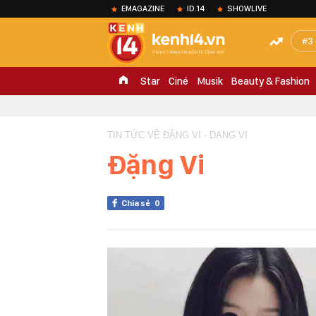
EMAGAZINE
ID.14
SHOWLIVE
3
Star
Ciné
Musik
Beauty & Fashion
TIN TỨC VỀ ĐẶNG VI - DANG VI
Đặng Vi
Chia sẻ
0