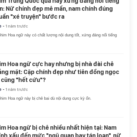
im Trung Quốc quá hay xứng đáng nổi tiếng
n: Nữ chính đẹp mê mẩn, nam chính đúng
uẩn "xé truyện" bước ra
-
e
1 năm trước
him Hoa ngữ này có chất lượng nội dung tốt, xứng đáng nổi tiếng
.
im Hoa ngữ cực hay nhưng bị nhà đài chê
ẳng mặt: Cặp chính đẹp như tiên đồng ngọc
 cũng "hết cứu"?
-
e
1 năm trước
him Hoa ngữ này bị chê bai dù nội dung cực kỳ ổn.
im Hoa ngữ bị chê nhiều nhất hiện tại: Nam
ính xấu đến mức "ngũ quan bay tán loạn", nữ