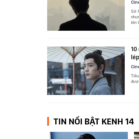
Cin
Sở h
nhưn
tên 
10
lé
Cin
Tiêu
được
TIN NỔI BẬT KENH 14