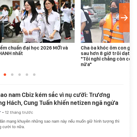
ểm chuẩn đại học 2026 MỚI và
Cha òa khóc ôm con gái 
HANH nhất
sau hơn 8 giờ trôi dạt tr
"Tôi nghĩ chẳng còn cơ h
nữa"
sao nam Cbiz kém sắc vì nụ cười: Trương
ng Hách, Cung Tuấn khiến netizen ngã ngửa
-
r
12 tháng trước
dân mạng khuyên những sao nam này nếu muốn giữ hình tượng thì
 cười to nữa.