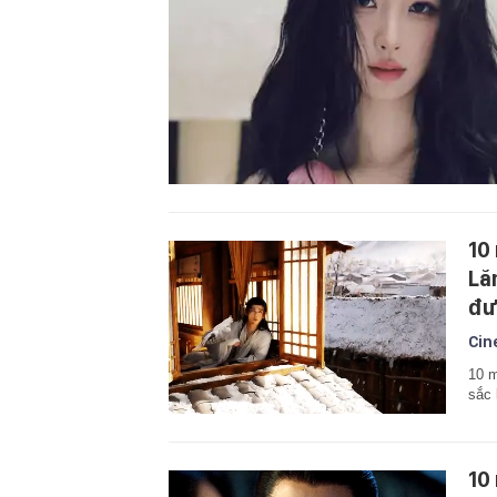
10
Lă
đư
Cin
10 m
sắc 
10