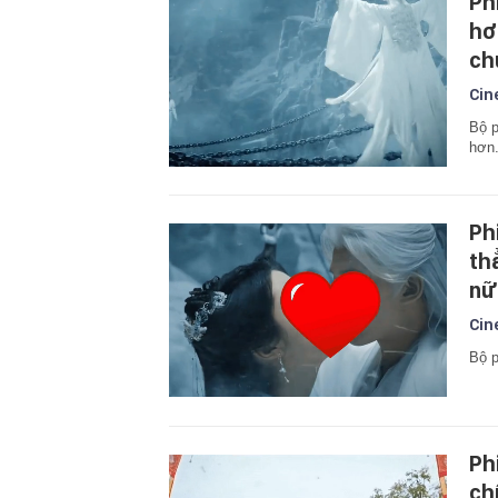
Ph
hơ
ch
Cin
Bộ p
hơn
Ph
th
nữ
Cin
Bộ p
Ph
ch