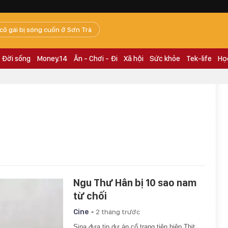
 cô gái bị sóng cuốn ở Sơn Trà
Đời sống
Money.14
Ăn - Chơi - Đi
Xã hội
Sức khỏe
Tek-life
Họ
Ngu Thư Hân bị 10 sao nam
từ chối
-
Cine
2 tháng trước
Sina đưa tin dự án cổ trang tiên hiệp Thịt