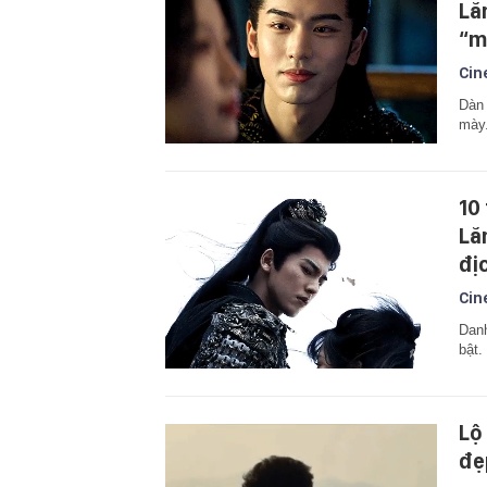
Lă
“m
Cin
Dàn 
mày
10
Lă
đị
Cin
Danh
bật.
Lộ
đẹ