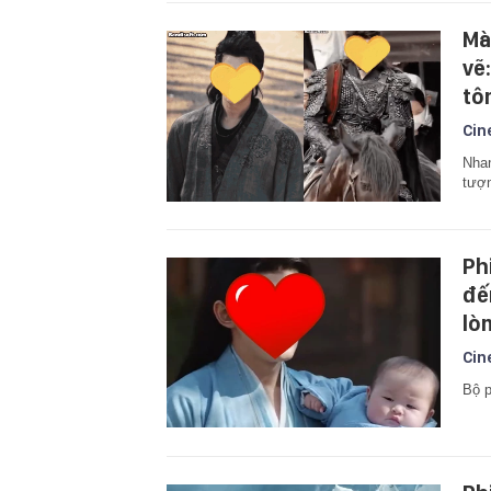
Mà
vẽ
tô
Cin
Nhan
tượ
Ph
đế
lò
Cin
Bộ p