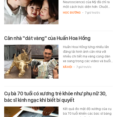
Neuroscience) của Mỹ đã chỉ ra
một cách trực diện hơn: Chuột…
HỌC ĐƯỜNG
-
7 giờ trước
Căn nhà "dát vàng" của Huấn Hoa Hồng
Huấn Hoa Hồng từng nhiều lần
đăng tải hình ảnh căn nhà với
nhiều chi tiết mạ vàng cùng dàn
xe sang trong các video và buổi…
XÃ HỘI
-
7 giờ trước
Cụ bà 70 tuổi có xương trẻ khỏe như phụ nữ 30,
bác sĩ kinh ngạc khi biết bí quyết
Kết quả đo mật độ xương của cụ
bà 70 tuổi khiến các bác sĩ bàng