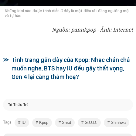
Những idol nào được trình diễn ở đây là một điều rất đáng ngưỡng mộ
và tự hào
Nguồn: pannkpop - Ảnh: Internet
Tình trạng gần đây của Kpop: Nhạc chán chả
muốn nghe, BTS hay IU đều gây thất vọng,
Gen 4 lại càng thảm hoạ?
Trí Thức Trẻ
Tags
IU
Kpop
Snsd
G.o.d.
Shinhwa