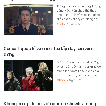
Đóng phim đã lâu nhưng Trương
Lăng Hách vẫn chưa thể thoát
khỏi tranh luận về việc anh đang
diễn nhân vật hay chỉ đang cố…
CINE
-
5 giờ trước
Concert quốc tế và cuộc đua lấp đầy sân vận
động
Một ngôi sao ca nhạc ở ta từng
phát ngôn gây tranh cãi khi khoe
trong một đêm nhạc: “Khán giả
của tôi toàn người có tiền, toàn…
MUSIK
-
5 giờ trước
Không còn gì để nói với ngọc nữ showbiz mang