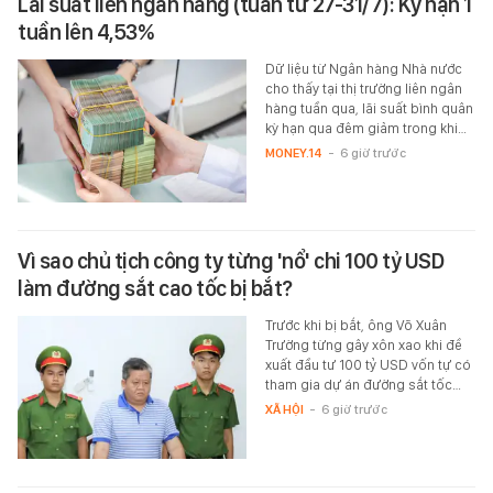
Lãi suất liên ngân hàng (tuần từ 27-31/7): Kỳ hạn 1
tuần lên 4,53%
Dữ liệu từ Ngân hàng Nhà nước
cho thấy tại thị trường liên ngân
hàng tuần qua, lãi suất bình quân
kỳ hạn qua đêm giảm trong khi…
MONEY.14
-
6 giờ trước
Vì sao chủ tịch công ty từng 'nổ' chi 100 tỷ USD
làm đường sắt cao tốc bị bắt?
Trước khi bị bắt, ông Võ Xuân
Trường từng gây xôn xao khi đề
xuất đầu tư 100 tỷ USD vốn tự có
tham gia dự án đường sắt tốc…
XÃ HỘI
-
6 giờ trước