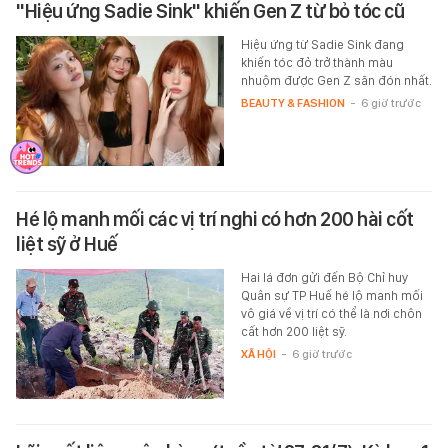
"Hiệu ứng Sadie Sink" khiến Gen Z từ bỏ tóc cũ
Hiệu ứng từ Sadie Sink đang
khiến tóc đỏ trở thành màu
nhuộm được Gen Z săn đón nhất.
BEAUTY & FASHION
-
6 giờ trước
Hé lộ manh mối các vị trí nghi có hơn 200 hài cốt
liệt sỹ ở Huế
Hai lá đơn gửi đến Bộ Chỉ huy
Quân sự TP Huế hé lộ manh mối
vô giá về vị trí có thể là nơi chôn
cất hơn 200 liệt sỹ.
XÃ HỘI
-
6 giờ trước