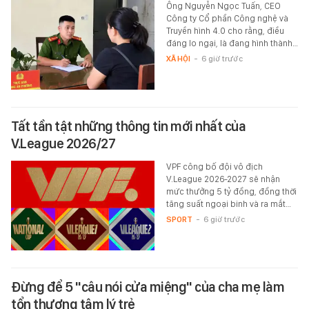
Ông Nguyễn Ngọc Tuấn, CEO
Công ty Cổ phần Công nghệ và
Truyền hình 4.0 cho rằng, điều
đáng lo ngại, là đang hình thành…
XÃ HỘI
-
6 giờ trước
Tất tần tật những thông tin mới nhất của
V.League 2026/27
VPF công bố đội vô địch
V.League 2026-2027 sẽ nhận
mức thưởng 5 tỷ đồng, đồng thời
tăng suất ngoại binh và ra mắt…
SPORT
-
6 giờ trước
Đừng để 5 "câu nói cửa miệng" của cha mẹ làm
tổn thương tâm lý trẻ