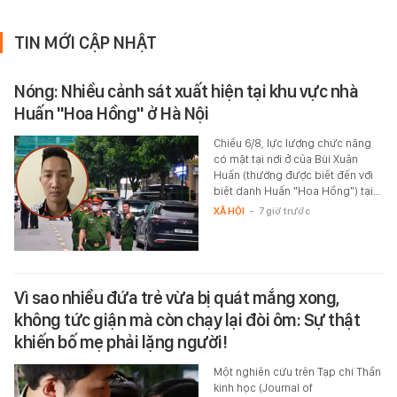
TIN MỚI CẬP NHẬT
Nóng: Nhiều cảnh sát xuất hiện tại khu vực nhà
Huấn "Hoa Hồng" ở Hà Nội
Chiều 6/8, lực lượng chức năng
có mặt tại nơi ở của Bùi Xuân
Huấn (thường được biết đến với
biệt danh Huấn "Hoa Hồng") tại…
XÃ HỘI
-
7 giờ trước
Vì sao nhiều đứa trẻ vừa bị quát mắng xong,
không tức giận mà còn chạy lại đòi ôm: Sự thật
khiến bố mẹ phải lặng người!
Một nghiên cứu trên Tạp chí Thần
kinh học (Journal of