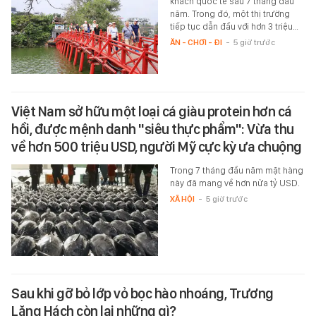
khách quốc tế sau 7 tháng đầu
năm. Trong đó, một thị trường
tiếp tục dẫn đầu với hơn 3 triệu…
ĂN - CHƠI - ĐI
-
5 giờ trước
Việt Nam sở hữu một loại cá giàu protein hơn cá
hồi, được mệnh danh "siêu thực phẩm": Vừa thu
về hơn 500 triệu USD, người Mỹ cực kỳ ưa chuộng
Trong 7 tháng đầu năm mặt hàng
này đã mang về hơn nửa tỷ USD.
XÃ HỘI
-
5 giờ trước
Sau khi gỡ bỏ lớp vỏ bọc hào nhoáng, Trương
Lăng Hách còn lại những gì?