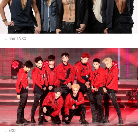
... như TVXQ
... EXO