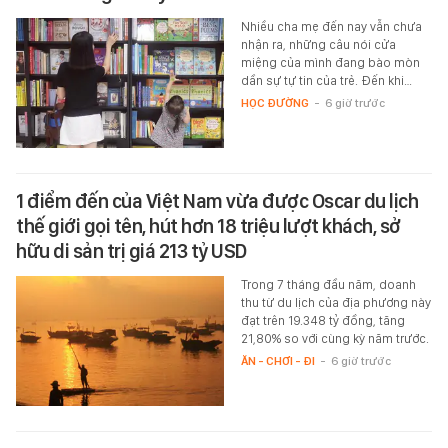
Nhiều cha mẹ đến nay vẫn chưa
nhận ra, những câu nói cửa
miệng của mình đang bào mòn
dần sự tự tin của trẻ. Đến khi…
HỌC ĐƯỜNG
-
6 giờ trước
1 điểm đến của Việt Nam vừa được Oscar du lịch
thế giới gọi tên, hút hơn 18 triệu lượt khách, sở
hữu di sản trị giá 213 tỷ USD
Trong 7 tháng đầu năm, doanh
thu từ du lịch của địa phương này
đạt trên 19.348 tỷ đồng, tăng
21,80% so với cùng kỳ năm trước.
ĂN - CHƠI - ĐI
-
6 giờ trước