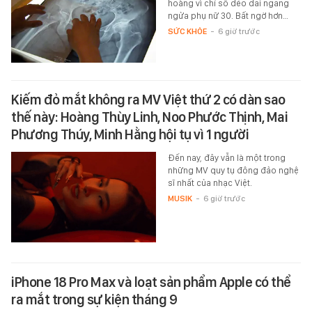
hoàng vì chỉ số dẻo dai ngang
ngửa phụ nữ 30. Bất ngờ hơn…
SỨC KHỎE
-
6 giờ trước
Kiếm đỏ mắt không ra MV Việt thứ 2 có dàn sao
thế này: Hoàng Thùy Linh, Noo Phước Thịnh, Mai
Phương Thúy, Minh Hằng hội tụ vì 1 người
Đến nay, đây vẫn là một trong
những MV quy tụ đông đảo nghệ
sĩ nhất của nhạc Việt.
MUSIK
-
6 giờ trước
iPhone 18 Pro Max và loạt sản phẩm Apple có thể
ra mắt trong sự kiện tháng 9