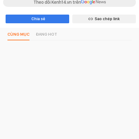
Theo dõi Kenh14.vn trên
Chia sẻ
Sao chép link
CÙNG MỤC
ĐANG HOT