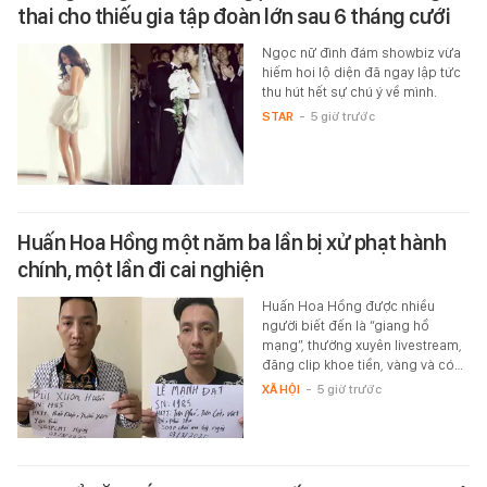
thai cho thiếu gia tập đoàn lớn sau 6 tháng cưới
Ngọc nữ đình đám showbiz vừa
hiếm hoi lộ diện đã ngay lập tức
thu hút hết sự chú ý về mình.
STAR
-
5 giờ trước
Huấn Hoa Hồng một năm ba lần bị xử phạt hành
chính, một lần đi cai nghiện
Huấn Hoa Hồng được nhiều
người biết đến là “giang hồ
mạng”, thường xuyên livestream,
đăng clip khoe tiền, vàng và có…
XÃ HỘI
-
5 giờ trước