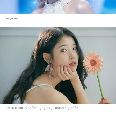
Taeyeon..
... và IU là hai nữ thần tượng được netizen gọi tên