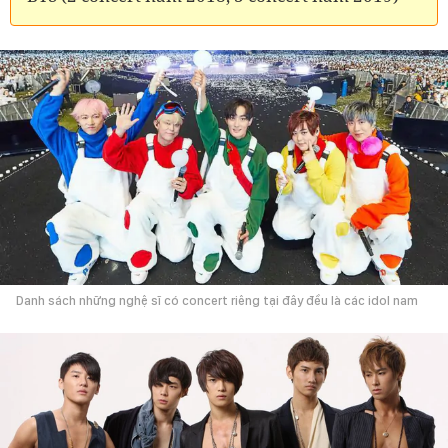
Danh sách những nghệ sĩ có concert riêng tại đây đều là các idol nam