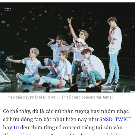
... hay gần đây nhất là BTS với 5 lần tổ chức concert tại Jamsil
Có thể thấy, dù là các nữ thần tượng hay nhóm nhạc
sở hữu đông fan bậc nhất hiện nay như
SNSD
,
TWICE
hay
IU
đều chưa từng có concert riêng tại sân vận