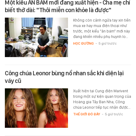
Một kiểu ĂN BÁM mới đang xuất hiện - Cha mẹ chỉ
biết thở dài: "Thôi miễn con khỏe là được"
Không còn cảnh ngửa tay xin tiền
mua xe hay mua điện thoại như
trước, một kiểu "ăn bám" mới này
đang khiến nhiều phụ huynh lo…
HỌC ĐƯỜNG
-
5 giờ trước
Công chúa Leonor bùng nổ nhan sắc khi diện lại
váy cũ
Xuất hiện tại Cung điện Marivent
trong một sự kiện quan trọng của
Hoàng gia Tây Ban Nha, Công
chúa Leonor tiếp tục nhận được…
THẾ GIỚI ĐÓ ĐÂY
-
5 giờ trước