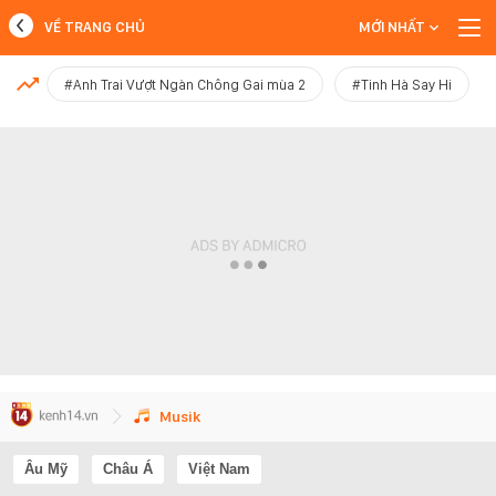
VỀ TRANG CHỦ
MỚI NHẤT
MỚI NHẤT
#Anh Trai Vượt Ngàn Chông Gai mùa 2
#Tinh Hà Say Hi
Xem thêm
Musik
Âu Mỹ
Châu Á
Việt Nam