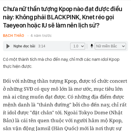
Chưa nữ thần tượng Kpop nào đạt được điều
này: Không phải BLACKPINK, Knet réo gọi
Taeyeon hoặc IU sẽ làm nên lịch sử?
BẠCH THẢO
4 năm trước
Nghe đọc bài
3:14
Có một thành tích mà cho đến nay, chỉ mới các nam idol Kpop
thực hiện được.
Đối với những thần tượng Kpop, được tổ chức concert
ở những SVĐ có quy mô lớn là mơ ước, mục tiêu lớn
mà ai cũng muốn đạt được. Có những địa điểm được
mệnh danh là "thánh đường" bởi cho đến nay, chỉ rất
ít idol được "đặt chân" tới. Ngoài Tokyo Dome (Nhật
Bản) là cái tên quen thuộc với người hâm mộ Kpop,
sân vận động Jamsil (Hàn Quốc) mới là nơi thực sự