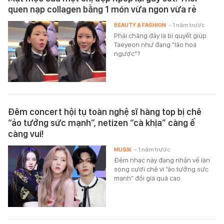
quen nạp collagen bằng 1 món vừa ngon vừa rẻ
BEAUTY & FASHION
- 1 năm trước
Phải chăng đây là bí quyết giúp
Taeyeon như đang "lão hoá
ngược"?
Đêm concert hội tụ toàn nghệ sĩ hàng top bị chê
“ảo tưởng sức mạnh”, netizen “cà khịa” càng ế
càng vui!
MUSIK
- 1 năm trước
Đêm nhạc này đang nhận về làn
sóng cười chê vì “ảo tưởng sức
mạnh” đội giá quá cao.