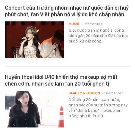
Concert của trưởng nhóm nhạc nữ quốc dân bị huỷ
phút chót, fan Việt phẫn nộ vì lý do khó chấp nhận
MUSIK
- 1 năm trước
Giọt nước tràn ly, nghệ sĩ cống
hiến gần 20 năm cho SM tiếp tục
bị đối xử bất công.
Huyền thoại idol U40 khiến thợ makeup sợ mất
chén cơm, nhan sắc làm fan 20 tuổi ghen tị
BEAUTY & FASHION
- 1 năm trước
Nổi tiếng 20 năm qua nhưng
nhan sắc của nữ thần tượng này
vẫn "đóng băng", makeup lên
trông như thiếu nữ.