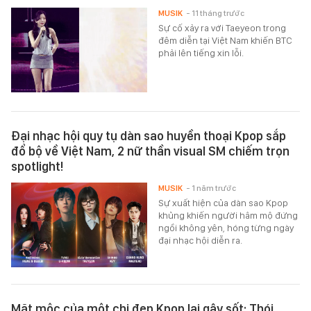
MUSIK
- 11 tháng trước
Sự cố xảy ra với Taeyeon trong
đêm diễn tại Việt Nam khiến BTC
phải lên tiếng xin lỗi.
Đại nhạc hội quy tụ dàn sao huyền thoại Kpop sắp
đổ bộ về Việt Nam, 2 nữ thần visual SM chiếm trọn
spotlight!
MUSIK
- 1 năm trước
Sự xuất hiện của dàn sao Kpop
khủng khiến người hâm mộ đứng
ngồi không yên, hóng từng ngày
đại nhạc hội diễn ra.
Mặt mộc của một chị đẹp Kpop lại gây sốt: Thói