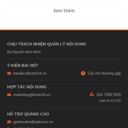
Xem thêm
CHỊU TRÁCH NHIỆM QUẢN LÝ NỘI DUNG
Bà Nguyễn Bích Minh
Ý KIẾN BÀI VIẾT
bandoc@kenh14.vn
Câu hỏi thường gặp
HỢP TÁC NỘI DUNG
marketing@kenh14.vn
024 7309 5555
HỖ TRỢ QUẢNG CÁO
giaitrixahoi@admicro.vn