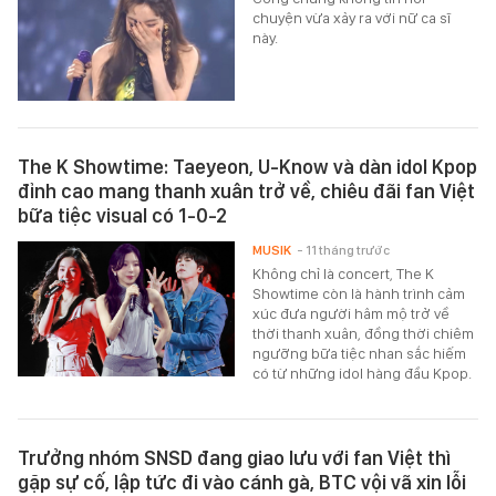
chuyện vừa xảy ra với nữ ca sĩ
này.
The K Showtime: Taeyeon, U-Know và dàn idol Kpop
đỉnh cao mang thanh xuân trở về, chiêu đãi fan Việt
bữa tiệc visual có 1-0-2
MUSIK
- 11 tháng trước
Không chỉ là concert, The K
Showtime còn là hành trình cảm
xúc đưa người hâm mộ trở về
thời thanh xuân, đồng thời chiêm
ngưỡng bữa tiệc nhan sắc hiếm
có từ những idol hàng đầu Kpop.
Trưởng nhóm SNSD đang giao lưu với fan Việt thì
gặp sự cố, lập tức đi vào cánh gà, BTC vội vã xin lỗi