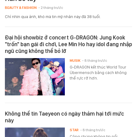
BEAUTY & FASHION
- 2 tháng trước
Chỉ nhìn qua ảnh, khó mà tin mỹ nhân này đã 38 tuổi.
Đại hội showbiz ở concert G-DRAGON: Jung Kook
"trốn" bạn gái đi chơi, Lee Min Ho hay idol đang nhập
ngũ cũng không thể bỏ lỡ
MUSIK
- 8 tháng trước
G-DRAGON kết thúc World Tour
Übermensch bằng cách không
thể rực rỡ hơn.
Không thể tin Taeyeon có ngày thảm hại tới mức
này
STAR
- 8 tháng trước
Công chúng không tin nổi