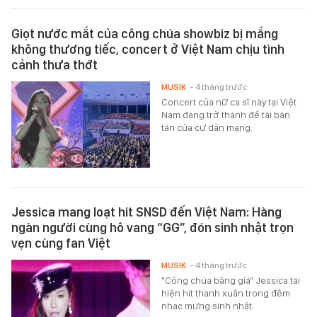
Giọt nước mắt của công chúa showbiz bị mắng
không thương tiếc, concert ở Việt Nam chịu tình
cảnh thưa thớt
MUSIK
- 4 tháng trước
Concert của nữ ca sĩ này tại Việt
Nam đang trở thành đề tài bàn
tán của cư dân mạng.
Jessica mang loạt hit SNSD đến Việt Nam: Hàng
ngàn người cùng hô vang “GG”, đón sinh nhật trọn
vẹn cùng fan Việt
MUSIK
- 4 tháng trước
"Công chúa băng giá" Jessica tái
hiện hit thanh xuân trong đêm
nhạc mừng sinh nhật.