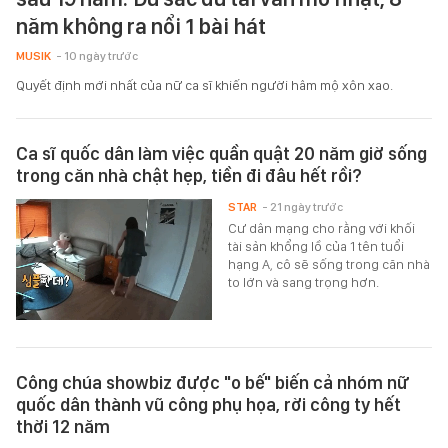
năm không ra nổi 1 bài hát
MUSIK
- 10 ngày trước
Quyết định mới nhất của nữ ca sĩ khiến người hâm mộ xôn xao.
Ca sĩ quốc dân làm việc quần quật 20 năm giờ sống
trong căn nhà chật hẹp, tiền đi đâu hết rồi?
STAR
- 21 ngày trước
Cư dân mạng cho rằng với khối
tài sản khổng lồ của 1 tên tuổi
hạng A, cô sẽ sống trong căn nhà
to lớn và sang trọng hơn.
Công chúa showbiz được "o bế" biến cả nhóm nữ
quốc dân thành vũ công phụ họa, rời công ty hết
thời 12 năm