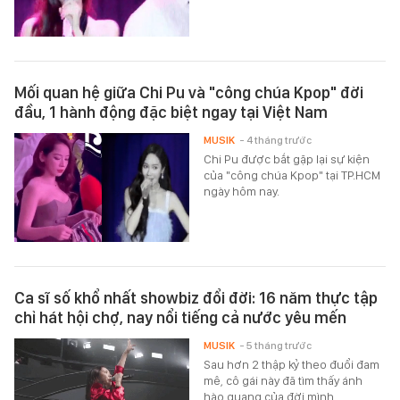
Mối quan hệ giữa Chi Pu và "công chúa Kpop" đời
đầu, 1 hành động đặc biệt ngay tại Việt Nam
MUSIK
- 4 tháng trước
Chi Pu được bắt gặp lại sự kiện
của "công chúa Kpop" tại TP.HCM
ngày hôm nay.
Ca sĩ số khổ nhất showbiz đổi đời: 16 năm thực tập
chỉ hát hội chợ, nay nổi tiếng cả nước yêu mến
MUSIK
- 5 tháng trước
Sau hơn 2 thập kỷ theo đuổi đam
mê, cô gái này đã tìm thấy ánh
hào quang của đời mình.