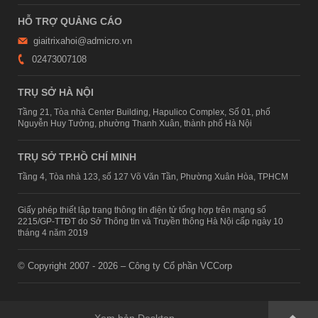
HỖ TRỢ QUẢNG CÁO
giaitrixahoi@admicro.vn
02473007108
TRỤ SỞ HÀ NỘI
Tầng 21, Tòa nhà Center Building, Hapulico Complex, Số 01, phố
Nguyễn Huy Tưởng, phường Thanh Xuân, thành phố Hà Nội
TRỤ SỞ TP.HỒ CHÍ MINH
Tầng 4, Tòa nhà 123, số 127 Võ Văn Tần, Phường Xuân Hòa, TPHCM
Giấy phép thiết lập trang thông tin điện tử tổng hợp trên mạng số
2215/GP-TTĐT do Sở Thông tin và Truyền thông Hà Nội cấp ngày 10
tháng 4 năm 2019
© Copyright 2007 - 2026 – Công ty Cổ phần VCCorp
Xem bản Desktop