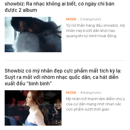
showbiz: Ra nhạc không ai biết, có ngày chỉ bán
được 2 album
MUSIK
- 2 tháng trước
Từ nữ thần hàng đầu showbiz, mỹ
nhân này trượt dần khỏi hào
quang khi tự mình hoạt động.
Showbiz có mỹ nhân đẹp cực phẩm mất tích kỳ lạ:
Suýt ra mắt với nhóm nhạc quốc dân, ca hát diễn
xuất đều “bình bình”
MUSIK
- 4 tháng trước
Mỹ nhân trở thành tâm điểm chú ý
của cư dân mạng nhờ nhan sắc
cực phẩm vượt thời gian.