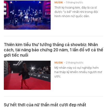
MUSIK
- 1 tháng trước
Thời kỳ hoàng kim, đây là ca sĩ
được "o bế" nhất nhì trong đội
hình nhóm nữ quốc dân.
Thiên kim tiểu thư tưởng thắng cả showbiz: Nhân
cách, tài năng bảo chứng 20 năm, 1 lần đổ vỡ cả thế
giới tiếc nuối
MUSIK
- 2 tháng trước
Mỹ nhân này có sự nghiệp hơn
hai thập kỷ khiến nhiều người mơ
ước.
Sự hết thời của nữ thần mắt cười đẹp nhất