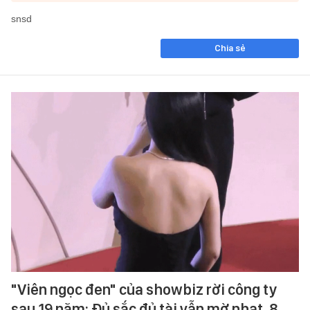
snsd
Chia sẻ
"Viên ngọc đen" của showbiz rời công ty
sau 19 năm: Đủ sắc đủ tài vẫn mờ nhạt, 8