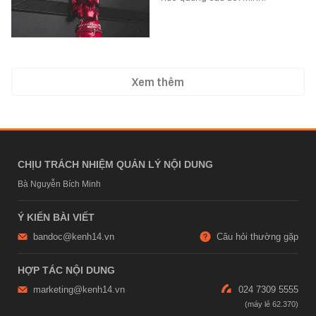
Xem thêm
CHỊU TRÁCH NHIỆM QUẢN LÝ NỘI DUNG
Bà Nguyễn Bích Minh
Ý KIẾN BÀI VIẾT
bandoc@kenh14.vn
Câu hỏi thường gặp
HỢP TÁC NỘI DUNG
marketing@kenh14.vn
024 7309 5555