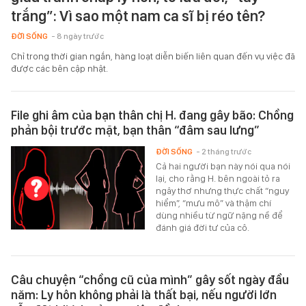
trắng”: Vì sao một nam ca sĩ bị réo tên?
ĐỜI SỐNG
- 8 ngày trước
Chỉ trong thời gian ngắn, hàng loạt diễn biến liên quan đến vụ việc đã
được các bên cập nhật.
File ghi âm của bạn thân chị H. đang gây bão: Chồng
phản bội trước mặt, bạn thân “đâm sau lưng”
ĐỜI SỐNG
- 2 tháng trước
Cả hai người bạn này nói qua nói
lại, cho rằng H. bên ngoài tỏ ra
ngây thơ nhưng thực chất “nguy
hiểm”, “mưu mô” và thậm chí
dùng nhiều từ ngữ nặng nề để
đánh giá đời tư của cô.
Câu chuyện “chồng cũ của mình” gây sốt ngày đầu
năm: Ly hôn không phải là thất bại, nếu người lớn