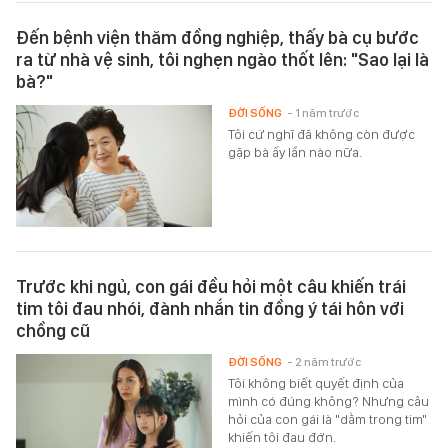
Đến bệnh viện thăm đồng nghiệp, thấy bà cụ bước
ra từ nhà vệ sinh, tôi nghẹn ngào thốt lên: "Sao lại là
bà?"
ĐỜI SỐNG
- 1 năm trước
Tôi cứ nghĩ đã không còn được
gặp bà ấy lần nào nữa.
Trước khi ngủ, con gái đều hỏi một câu khiến trái
tim tôi đau nhói, đành nhắn tin đồng ý tái hôn với
chồng cũ
ĐỜI SỐNG
- 2 năm trước
Tôi không biết quyết định của
mình có đúng không? Nhưng câu
hỏi của con gái là "dằm trong tim"
khiến tôi đau đớn.