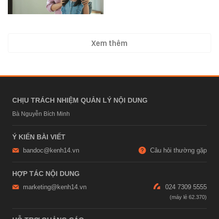
Xem thêm
CHỊU TRÁCH NHIỆM QUẢN LÝ NỘI DUNG
Bà Nguyễn Bích Minh
Ý KIẾN BÀI VIẾT
bandoc@kenh14.vn
Câu hỏi thường gặp
HỢP TÁC NỘI DUNG
marketing@kenh14.vn
024 7309 5555