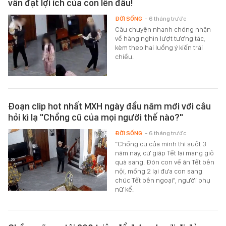
vẫn đặt lợi ích của con lên đầu!
ĐỜI SỐNG
- 6 tháng trước
Câu chuyện nhanh chóng nhận
về hàng nghìn lượt tương tác,
kèm theo hai luồng ý kiến trái
chiều.
Đoạn clip hot nhất MXH ngày đầu năm mới với câu
hỏi kì lạ "Chồng cũ của mọi người thế nào?"
ĐỜI SỐNG
- 6 tháng trước
“Chồng cũ của mình thì suốt 3
năm nay, cứ giáp Tết lại mang giỏ
quà sang. Đón con về ăn Tết bên
nội, mồng 2 lại đưa con sang
chúc Tết bên ngoại", người phụ
nữ kể.