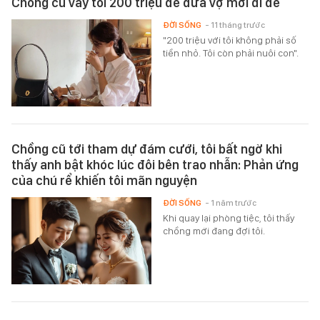
Chồng cũ vay tôi 200 triệu để đưa vợ mới đi đẻ
ĐỜI SỐNG
- 11 tháng trước
"200 triệu với tôi không phải số
tiền nhỏ. Tôi còn phải nuôi con".
Chồng cũ tới tham dự đám cưới, tôi bất ngờ khi
thấy anh bật khóc lúc đôi bên trao nhẫn: Phản ứng
của chú rể khiến tôi mãn nguyện
ĐỜI SỐNG
- 1 năm trước
Khi quay lại phòng tiệc, tôi thấy
chồng mới đang đợi tôi.