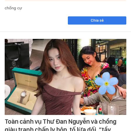
chống cự
Chia sẻ
Toàn cảnh vụ Thư Đan Nguyễn và chồng
giàu tranh chấp ly hôn, tố lừa dối, “tẩy