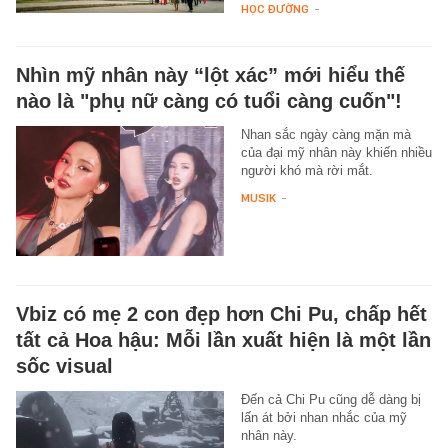
HỌC ĐƯỜNG
-
Nhìn mỹ nhân này “lột xác” mới hiểu thế
nào là "phụ nữ càng có tuổi càng cuốn"!
Nhan sắc ngày càng mặn mà
của đại mỹ nhân này khiến nhiều
người khó mà rời mắt.
MUSIK
-
Vbiz có mẹ 2 con đẹp hơn Chi Pu, chấp hết
tất cả Hoa hậu: Mỗi lần xuất hiện là một lần
sốc visual
Đến cả Chi Pu cũng dễ dàng bị
lấn át bởi nhan nhắc của mỹ
nhân này.