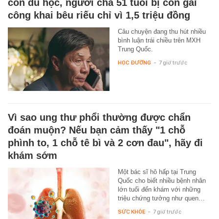
con du học, người cha 51 tuổi bị con gái
công khai bêu riếu chỉ vì 1,5 triệu đồng
Câu chuyện đang thu hút nhiều
bình luận trái chiều trên MXH
Trung Quốc.
HỌC ĐƯỜNG
-
7 giờ trước
Vì sao ung thư phổi thường được chẩn
đoán muộn? Nếu bạn cảm thấy "1 chỗ
phình to, 1 chỗ tê bì và 2 cơn đau", hãy đi
khám sớm
Một bác sĩ hô hấp tại Trung
Quốc cho biết nhiều bệnh nhân
lớn tuổi đến khám với những
triệu chứng tưởng như quen…
SỨC KHỎE
-
7 giờ trước