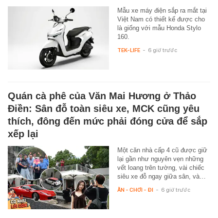
Mẫu xe máy điện sắp ra mắt tại
Việt Nam có thiết kế được cho
là giống với mẫu Honda Stylo
160.
TEK-LIFE
-
6 giờ trước
Quán cà phê của Văn Mai Hương ở Thảo
Điền: Sân đỗ toàn siêu xe, MCK cũng yêu
thích, đông đến mức phải đóng cửa để sắp
xếp lại
Một căn nhà cấp 4 cũ được giữ
lại gần như nguyên vẹn những
vết loang trên tường, vài chiếc
siêu xe đỗ ngay giữa sân, và…
ĂN - CHƠI - ĐI
-
6 giờ trước