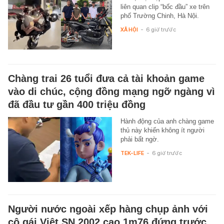
liên quan clip “bốc đầu” xe trên
phố Trường Chinh, Hà Nội.
XÃ HỘI
-
6 giờ trước
Chàng trai 26 tuổi đưa cả tài khoản game
vào di chúc, cộng đồng mạng ngỡ ngàng vì
đã đầu tư gần 400 triệu đồng
Hành động của anh chàng game
thủ này khiến không ít người
phải bất ngờ.
TEK-LIFE
-
6 giờ trước
Người nước ngoài xếp hàng chụp ảnh với
cô gái Việt SN 2002 cao 1m76 đứng trước