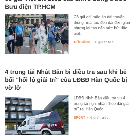
Bưu điện TP.HCM
Cô gái chỉ mặc áo dài truyền
thống, mái tóc đen dài đơn giản
nhưng lại tạo nên sức hút đặc
biệt.
ĐỜI SỐNG
-
6 giờ trước
4 trọng tài Nhật Bản bị điều tra sau khi bê
bối "hối lộ giải trí" của LĐBĐ Hàn Quốc bị
vỡ lở
LĐBĐ Nhật Bản điều tra vụ 4
trọng tài nghi nhận "tiếp đãi giải
trí" tại Hàn Quốc.
SPORT
-
6 giờ trước