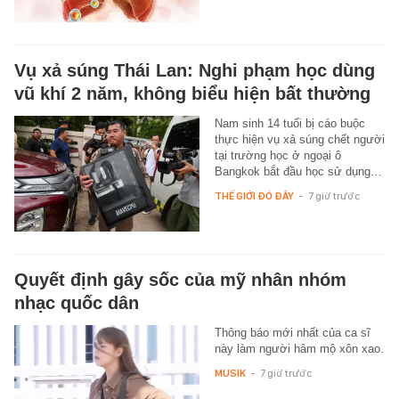
Vụ xả súng Thái Lan: Nghi phạm học dùng
vũ khí 2 năm, không biểu hiện bất thường
Nam sinh 14 tuổi bị cáo buộc
thực hiện vụ xả súng chết người
tại trường học ở ngoại ô
Bangkok bắt đầu học sử dụng…
THẾ GIỚI ĐÓ ĐÂY
-
7 giờ trước
Quyết định gây sốc của mỹ nhân nhóm
nhạc quốc dân
Thông báo mới nhất của ca sĩ
này làm người hâm mộ xôn xao.
MUSIK
-
7 giờ trước