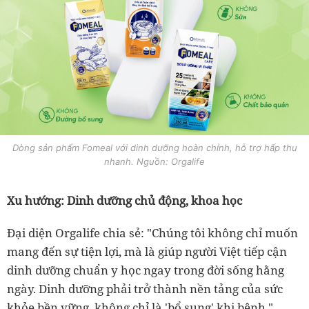
Dòng sản phẩm Fomeal với dinh dưỡng hoàn chỉnh, hỗ trợ hấp thu
nhanh. Nguồn: Orgalife
Xu hướng: Dinh dưỡng chủ động, khoa học
Đại diện Orgalife chia sẻ: "Chúng tôi không chỉ muốn
mang đến sự tiện lợi, mà là giúp người Việt tiếp cận
dinh dưỡng chuẩn y học ngay trong đời sống hằng
ngày. Dinh dưỡng phải trở thành nền tảng của sức
khỏe bền vững, không chỉ là 'bổ sung' khi bệnh."