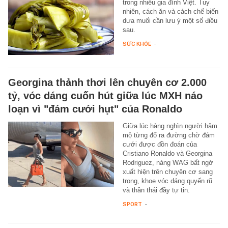
trong nhiều gia đình Việt. Tuy
nhiên, cách ăn và cách chế biến
dưa muối cần lưu ý một số điều
sau.
SỨC KHỎE
-
Georgina thảnh thơi lên chuyên cơ 2.000
tỷ, vóc dáng cuốn hút giữa lúc MXH náo
loạn vì "đám cưới hụt" của Ronaldo
Giữa lúc hàng nghìn người hâm
mộ từng đổ ra đường chờ đám
cưới được đồn đoán của
Cristiano Ronaldo và Georgina
Rodriguez, nàng WAG bất ngờ
xuất hiện trên chuyên cơ sang
trọng, khoe vóc dáng quyến rũ
và thần thái đầy tự tin.
SPORT
-