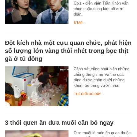
Cbiz - diễn viên Trần Khôn vẫn
chọn cuộc sống làm bố đơn
thân.
STAR
-
Đột kích nhà một cựu quan chức, phát hiện
số lượng lớn vàng thỏi nhét trong bọc thịt
gà ở tủ đông
Cảnh sát cũng phát hiện những
chồng thẻ ghi nợ và thẻ quà
tặng được chôn dưới những
khóm tre trong vườn nhà.
THẾ GIỚI ĐÓ ĐÂY
-
3 thói quen ăn dưa muối cần bỏ ngay
Dưa muối là món ăn quen thuộc