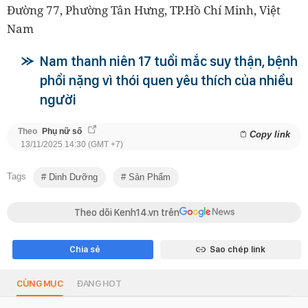
Đường 77, Phường Tân Hưng, TP.Hồ Chí Minh, Việt
Nam
Nam thanh niên 17 tuổi mắc suy thận, bệnh
phổi nặng vì thói quen yêu thích của nhiều
người
Theo
Phụ nữ số
Copy link
13/11/2025 14:30 (GMT +7)
Tags
Dinh Dưỡng
Sản Phẩm
Theo dõi Kenh14.vn trên
Chia sẻ
Sao chép link
CÙNG MỤC
ĐANG HOT