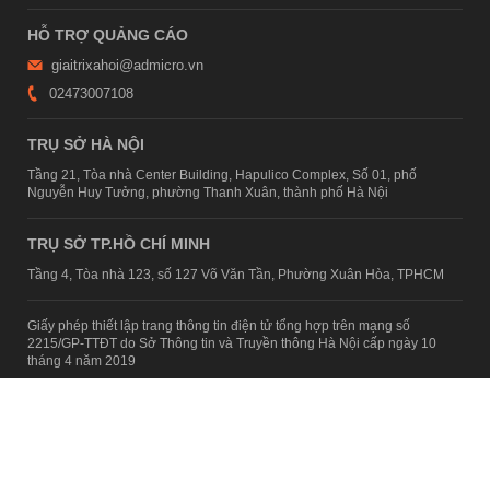
HỖ TRỢ QUẢNG CÁO
giaitrixahoi@admicro.vn
02473007108
TRỤ SỞ HÀ NỘI
Tầng 21, Tòa nhà Center Building, Hapulico Complex, Số 01, phố
Nguyễn Huy Tưởng, phường Thanh Xuân, thành phố Hà Nội
TRỤ SỞ TP.HỒ CHÍ MINH
Tầng 4, Tòa nhà 123, số 127 Võ Văn Tần, Phường Xuân Hòa, TPHCM
Giấy phép thiết lập trang thông tin điện tử tổng hợp trên mạng số
2215/GP-TTĐT do Sở Thông tin và Truyền thông Hà Nội cấp ngày 10
tháng 4 năm 2019
© Copyright 2007 - 2026 – Công ty Cổ phần VCCorp