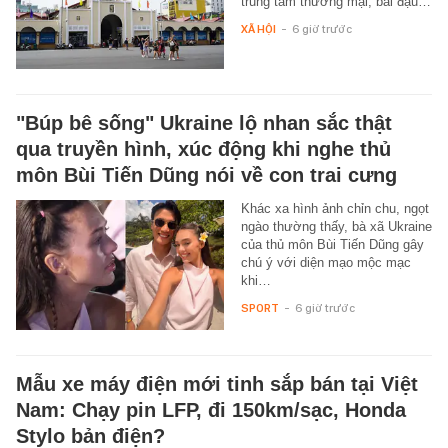
trung tâm thương mại, bãi đậu…
XÃ HỘI
-
6 giờ trước
"Búp bê sống" Ukraine lộ nhan sắc thật
qua truyền hình, xúc động khi nghe thủ
môn Bùi Tiến Dũng nói về con trai cưng
Khác xa hình ảnh chỉn chu, ngọt
ngào thường thấy, bà xã Ukraine
của thủ môn Bùi Tiến Dũng gây
chú ý với diện mạo mộc mạc
khi…
SPORT
-
6 giờ trước
Mẫu xe máy điện mới tinh sắp bán tại Việt
Nam: Chạy pin LFP, đi 150km/sạc, Honda
Stylo bản điện?