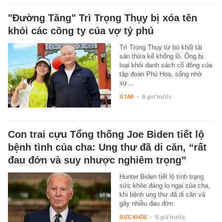
"Đường Tăng" Trì Trọng Thụy bị xóa tên
khỏi các công ty của vợ tỷ phú
Trì Trọng Thụy từ bỏ khối tài
sản thừa kế khổng lồ. Ông bị
loại khỏi danh sách cổ đông của
tập đoàn Phú Hoa, sống nhờ
sự…
STAR
-
6 giờ trước
Con trai cựu Tổng thống Joe Biden tiết lộ
bệnh tình của cha: Ung thư đã di căn, “rất
đau đớn và suy nhược nghiêm trọng”
Hunter Biden tiết lộ tình trạng
sức khỏe đáng lo ngại của cha,
khi bệnh ung thư đã di căn và
gây nhiều đau đớn.
SỨC KHỎE
-
6 giờ trước