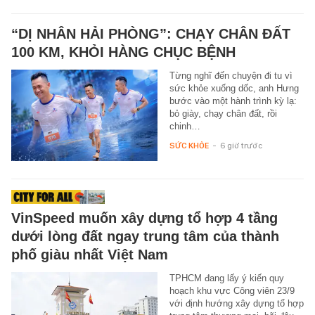
“DỊ NHÂN HẢI PHÒNG”: CHẠY CHÂN ĐẤT
100 KM, KHỎI HÀNG CHỤC BỆNH
Từng nghĩ đến chuyện đi tu vì
sức khỏe xuống dốc, anh Hưng
bước vào một hành trình kỳ lạ:
bỏ giày, chạy chân đất, rồi
chinh…
SỨC KHỎE
-
6 giờ trước
VinSpeed muốn xây dựng tổ hợp 4 tầng
dưới lòng đất ngay trung tâm của thành
phố giàu nhất Việt Nam
TPHCM đang lấy ý kiến quy
hoạch khu vực Công viên 23/9
với định hướng xây dựng tổ hợp