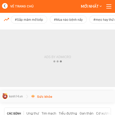
MỚI NHẤT
VỀ TRANG CHỦ
MỚI NHẤT
#Sắp mâm mở bếp
#Mùa nào bệnh nấy
#mẹo hay thử
Xem thêm
Sức khỏe
Ung thư
Tim mạch
Tiểu đường
Gan thận
Cơ xương k
CÁC BỆNH