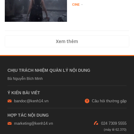
CINE
-
Xem thêm
CHỊU TRÁCH NHIỆM QUẢN LÝ NỘI DUNG
Bà Nguyễn Bích Minh
Ý KIẾN BÀI VIẾT
bandoc@kenh14.vn
Câu hỏi thường gặp
HỢP TÁC NỘI DUNG
marketing@kenh14.vn
024 7309 5555