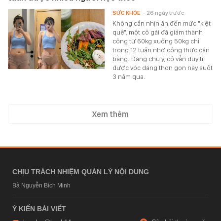
SỨC KHỎE
- 26 ngày trước
Không cần nhịn ăn đến mức "kiệt
quệ", một cô gái đã giảm thành
công từ 60kg xuống 50kg chỉ
trong 12 tuần nhờ công thức cân
bằng. Đáng chú ý, cô vẫn duy trì
được vóc dáng thon gọn này suốt
3 năm qua.
Xem thêm
CHỊU TRÁCH NHIỆM QUẢN LÝ NỘI DUNG
Bà Nguyễn Bích Minh
Ý KIẾN BÀI VIẾT