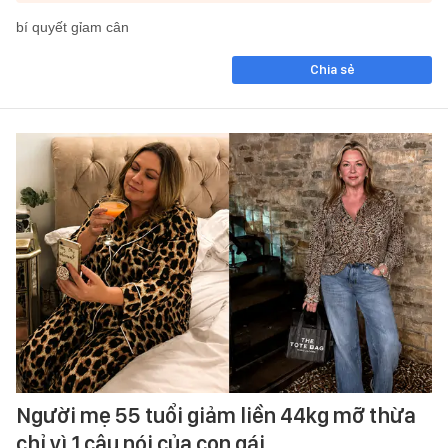
bí quyết gỉam cân
Chia sẻ
Người mẹ 55 tuổi giảm liền 44kg mỡ thừa
chỉ vì 1 câu nói của con gái