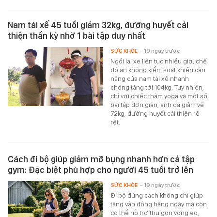
Nam tài xế 45 tuổi giảm 32kg, đường huyết cải
thiện thần kỳ nhờ 1 bài tập duy nhất
SỨC KHỎE
- 19 ngày trước
Ngồi lái xe liên tục nhiều giờ, chế
độ ăn không kiểm soát khiến cân
nặng của nam tài xế nhanh
chóng tăng tới 104kg. Tuy nhiên,
chỉ với chiếc thảm yoga và một số
bài tập đơn giản, anh đã giảm về
72kg, đường huyết cải thiện rõ
rệt.
Cách đi bộ giúp giảm mỡ bụng nhanh hơn cả tập
gym: Đặc biệt phù hợp cho người 45 tuổi trở lên
SỨC KHỎE
- 19 ngày trước
Đi bộ đúng cách không chỉ giúp
tăng vận động hằng ngày mà còn
có thể hỗ trợ thu gọn vòng eo,