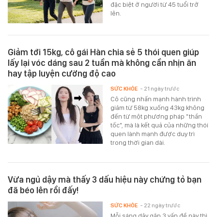
đặc biệt ở người từ 45 tuổi trở
lên.
Giảm tới 15kg, cô gái Hàn chia sẻ 5 thói quen giúp
lấy lại vóc dáng sau 2 tuần mà không cần nhịn ăn
hay tập luyện cường độ cao
SỨC KHỎE
- 21 ngày trước
Cô cũng nhấn mạnh hành trình
giảm từ 58kg xuống 43kg không
đến từ một phương pháp "thần
tốc", mà là kết quả của những thói
quen lành mạnh được duy trì
trong thời gian dài.
Vừa ngủ dậy mà thấy 3 dấu hiệu này chứng tỏ bạn
đã béo lên rồi đấy!
SỨC KHỎE
- 22 ngày trước
Mỗi sáng dậy gặp 3 vấn đề này thì