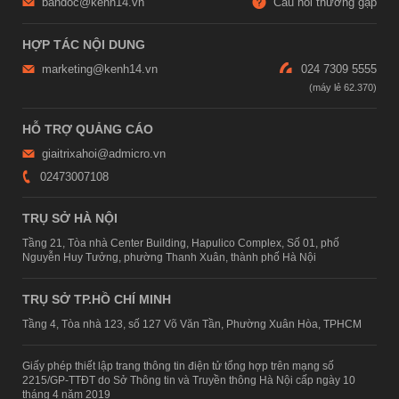
bandoc@kenh14.vn
Câu hỏi thường gặp
HỢP TÁC NỘI DUNG
marketing@kenh14.vn
024 7309 5555
HỖ TRỢ QUẢNG CÁO
giaitrixahoi@admicro.vn
02473007108
TRỤ SỞ HÀ NỘI
Tầng 21, Tòa nhà Center Building, Hapulico Complex, Số 01, phố
Nguyễn Huy Tưởng, phường Thanh Xuân, thành phố Hà Nội
TRỤ SỞ TP.HỒ CHÍ MINH
Tầng 4, Tòa nhà 123, số 127 Võ Văn Tần, Phường Xuân Hòa, TPHCM
Giấy phép thiết lập trang thông tin điện tử tổng hợp trên mạng số
2215/GP-TTĐT do Sở Thông tin và Truyền thông Hà Nội cấp ngày 10
tháng 4 năm 2019