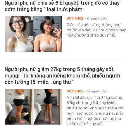
Người phụ nữ chia sẻ 6 bí quyết, trong đó có thay
cơm trắng bằng 1 loại thực phẩm
SỨC KHỎE
- 9 ngày trước
Giảm cân bền vững không phụ
thuộc vào một loại thực phẩm hay
một phương pháp duy nhất.
Người phụ nữ giảm 27kg trong 5 tháng gây sốt
mạng: "Tôi không ăn kiêng kham khổ, nhiều người
còn tưởng tôi mắc… ung thư"
SỨC KHỎE
- 12 ngày trước
Màn lột xác giảm từ 84kg xuống
57kg chỉ trong 5 tháng khiến
nhiều người kinh ngạc, thậm chí
nghi ngờ người phụ nữ này mắc
bệnh hiểm nghèo như ung thư
khiến cơ thể suy kiệt.