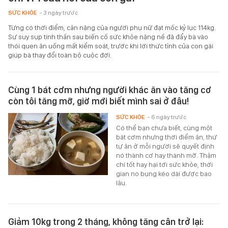
SỨC KHỎE
- 3 ngày trước
Từng có thời điểm, cân nặng của người phụ nữ đạt mốc kỷ lục 114kg.
Sự suy sụp tinh thần sau biến cố sức khỏe nặng nề đã đẩy bà vào
thói quen ăn uống mất kiểm soát, trước khi lời thức tỉnh của con gái
giúp bà thay đổi toàn bộ cuộc đời.
Cùng 1 bát cơm nhưng người khác ăn vào tăng cơ
còn tôi tăng mỡ, giờ mới biết mình sai ở đâu!
SỨC KHỎE
- 6 ngày trước
Có thể bạn chưa biết, cùng một
bát cơm nhưng thời điểm ăn, thứ
tự ăn ở mỗi người sẽ quyết định
nó thành cơ hay thành mỡ. Thậm
chí tốt hay hại tới sức khỏe, thời
gian no bụng kéo dài được bao
lâu.
Giảm 10kg trong 2 tháng, không tăng cân trở lại: