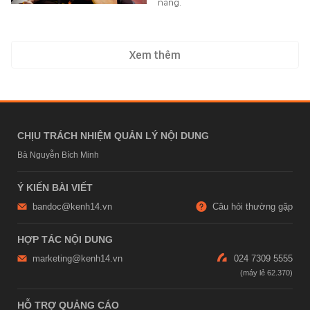
năng.
Xem thêm
CHỊU TRÁCH NHIỆM QUẢN LÝ NỘI DUNG
Bà Nguyễn Bích Minh
Ý KIẾN BÀI VIẾT
bandoc@kenh14.vn
Câu hỏi thường gặp
HỢP TÁC NỘI DUNG
marketing@kenh14.vn
024 7309 5555
HỖ TRỢ QUẢNG CÁO