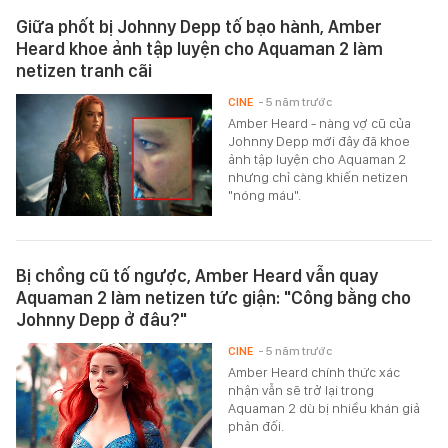
Giữa phốt bị Johnny Depp tố bạo hành, Amber
Heard khoe ảnh tập luyện cho Aquaman 2 làm
netizen tranh cãi
CINE
- 5 năm trước
Amber Heard - nàng vợ cũ của
Johnny Depp mới đây đã khoe
ảnh tập luyện cho Aquaman 2
nhưng chỉ càng khiến netizen
"nóng máu".
Bị chồng cũ tố ngược, Amber Heard vẫn quay
Aquaman 2 làm netizen tức giận: "Công bằng cho
Johnny Depp ở đâu?"
CINE
- 5 năm trước
Amber Heard chính thức xác
nhận vẫn sẽ trở lại trong
Aquaman 2 dù bị nhiều khán giả
phản đối.