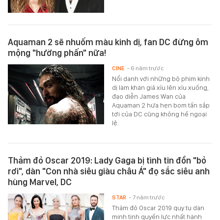
Aquaman 2 sẽ nhuốm màu kinh dị, fan DC đừng ôm
mộng "hường phấn" nữa!
CINE
- 6 năm trước
Nổi danh với những bộ phim kinh
dị làm khán giả xỉu lên xỉu xuống,
đạo diễn James Wan của
Aquaman 2 hứa hẹn bom tấn sắp
tới của DC cũng không hề ngoại
lệ.
Thảm đỏ Oscar 2019: Lady Gaga bị tình tin đồn "bỏ
rơi", dàn "Con nhà siêu giàu châu Á" đọ sắc siêu anh
hùng Marvel, DC
STAR
- 7 năm trước
Thảm đỏ Oscar 2019 quy tụ dàn
minh tinh quyền lực nhất hành