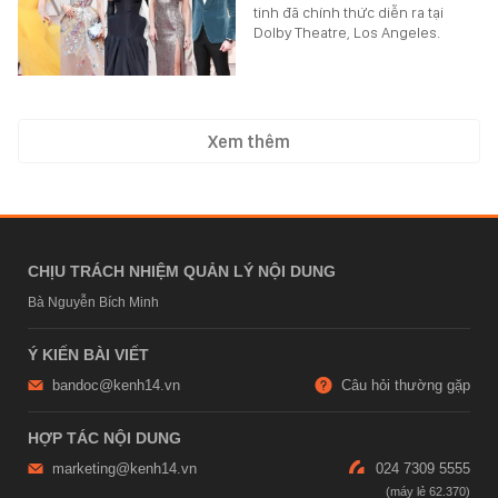
tinh đã chính thức diễn ra tại
Dolby Theatre, Los Angeles.
Xem thêm
CHỊU TRÁCH NHIỆM QUẢN LÝ NỘI DUNG
Bà Nguyễn Bích Minh
Ý KIẾN BÀI VIẾT
bandoc@kenh14.vn
Câu hỏi thường gặp
HỢP TÁC NỘI DUNG
marketing@kenh14.vn
024 7309 5555