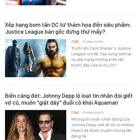
Xếp hạng bom tấn DC từ thảm họa đến siêu phẩm:
Justice League bản gốc đứng thứ mấy?
CINE
- 5 năm trước
Trước khi Zack Snyder's Justice
League ra mắt, hãy cùng xem lại
và xếp hạng những bom tấn
trước đây của vũ trụ DC!
Biến căng đét: Johnny Depp lộ loạt tin nhắn đòi giết
vợ cũ, muốn "giật dây" đuổi cô khỏi Aquaman
CINE
- 6 năm trước
Những tin nhắn chấn động của
Johnny Depp viết về vợ cũ Amber
Heard đã được truyền thông Mỹ
đăng tải.