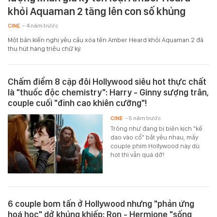
khỏi Aquaman 2 tăng lên con số khủng
CINE
- 4 năm trước
Một bản kiến nghị yêu cầu xóa tên Amber Heard khỏi Aquaman 2 đã
thu hút hàng triệu chữ ký.
Chấm điểm 8 cặp đôi Hollywood siêu hot thực chất
là "thuốc độc chemistry": Harry - Ginny sượng trân,
couple cuối "đỉnh cao khiên cưỡng"!
CINE
- 5 năm trước
Trông như đang bị biên kịch "kề
dao vào cổ" bắt yêu nhau, mấy
couple phim Hollywood này dù
hot thì vẫn quá dở!
6 couple bom tấn ở Hollywood nhưng "phản ứng
hoá học" dở khủng khiếp: Ron - Hermione "sống