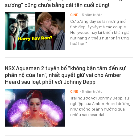
sượng" cũng chưa bằng cái tên cuối cùng!
CINE
- 5 năm trước
Cứ tưởng đây sẽ là những mối
tình đẹp, ấy vậy mà các couple
Hollywood này lại khiến khán giả
hụt hẫng vì thiếu hụt "phản ứng
hoá học".
NSX Aquaman 2 tuyên bố "không bận tâm đến sự
phẫn nộ của fan", nhất quyết giữ vai cho Amber
Heard sau loạt phốt với Johnny Depp
CINE
- 5 năm trước
Trái ngược với Johnny Depp, sự
nghiệp của Amber Heard dường
như không bị ảnh hưởng quá
nhiều sau scandal.