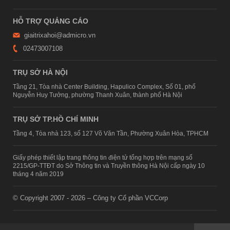
HỖ TRỢ QUẢNG CÁO
giaitrixahoi@admicro.vn
02473007108
TRỤ SỞ HÀ NỘI
Tầng 21, Tòa nhà Center Building, Hapulico Complex, Số 01, phố
Nguyễn Huy Tưởng, phường Thanh Xuân, thành phố Hà Nội
TRỤ SỞ TP.HỒ CHÍ MINH
Tầng 4, Tòa nhà 123, số 127 Võ Văn Tần, Phường Xuân Hòa, TPHCM
Giấy phép thiết lập trang thông tin điện tử tổng hợp trên mạng số
2215/GP-TTĐT do Sở Thông tin và Truyền thông Hà Nội cấp ngày 10
tháng 4 năm 2019
© Copyright 2007 - 2026 – Công ty Cổ phần VCCorp