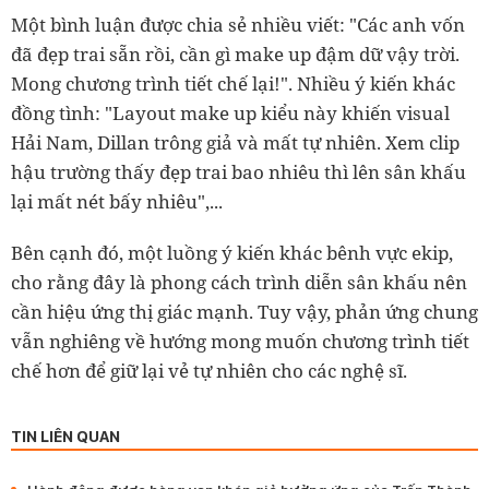
Một bình luận được chia sẻ nhiều viết: "Các anh vốn
đã đẹp trai sẵn rồi, cần gì make up đậm dữ vậy trời.
Mong chương trình tiết chế lại!". Nhiều ý kiến khác
đồng tình: "Layout make up kiểu này khiến visual
Hải Nam, Dillan trông giả và mất tự nhiên. Xem clip
hậu trường thấy đẹp trai bao nhiêu thì lên sân khấu
lại mất nét bấy nhiêu",...
Bên cạnh đó, một luồng ý kiến khác bênh vực ekip,
cho rằng đây là phong cách trình diễn sân khấu nên
cần hiệu ứng thị giác mạnh. Tuy vậy, phản ứng chung
vẫn nghiêng về hướng mong muốn chương trình tiết
chế hơn để giữ lại vẻ tự nhiên cho các nghệ sĩ.
TIN LIÊN QUAN