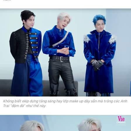
Không biết ekip dựng tăng sáng hay lớp make up dày sẵn mà trông các Anh
Trai "đậm đà" như thế này