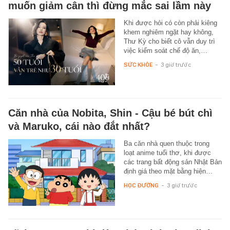
muốn giảm cân thì đừng mắc sai lầm này
Khi được hỏi có còn phải kiêng
khem nghiêm ngặt hay không,
Thư Kỳ cho biết cô vẫn duy trì
việc kiểm soát chế độ ăn,…
SỨC KHỎE
-
3 giờ trước
Căn nhà của Nobita, Shin - Cậu bé bút chì
và Maruko, cái nào đắt nhất?
Ba căn nhà quen thuộc trong
loạt anime tuổi thơ, khi được
các trang bất động sản Nhật Bản
định giá theo mặt bằng hiện…
HỌC ĐƯỜNG
-
3 giờ trước