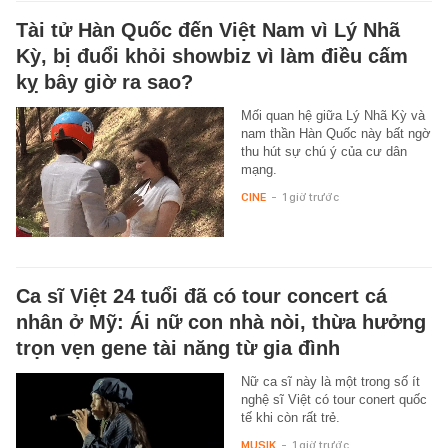
Tài tử Hàn Quốc đến Việt Nam vì Lý Nhã
Kỳ, bị đuổi khỏi showbiz vì làm điều cấm
kỵ bây giờ ra sao?
Mối quan hệ giữa Lý Nhã Kỳ và
nam thần Hàn Quốc này bất ngờ
thu hút sự chú ý của cư dân
mạng.
CINE
-
1 giờ trước
Ca sĩ Việt 24 tuổi đã có tour concert cá
nhân ở Mỹ: Ái nữ con nhà nòi, thừa hưởng
trọn vẹn gene tài năng từ gia đình
Nữ ca sĩ này là một trong số ít
nghệ sĩ Việt có tour conert quốc
tế khi còn rất trẻ.
MUSIK
-
1 giờ trước