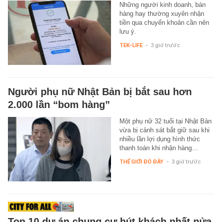
Những người kinh doanh, bán
hàng hay thường xuyên nhận
tiền qua chuyển khoản cần nên
lưu ý.
TEK-LIFE
-
3 giờ trước
Người phụ nữ Nhật Bản bị bắt sau hơn
2.000 lần “bom hàng”
Một phụ nữ 32 tuổi tại Nhật Bản
vừa bị cảnh sát bắt giữ sau khi
nhiều lần lợi dụng hình thức
thanh toán khi nhận hàng…
THẾ GIỚI ĐÓ ĐÂY
-
3 giờ trước
Top 10 dự án chung cư hút khách nhất nửa