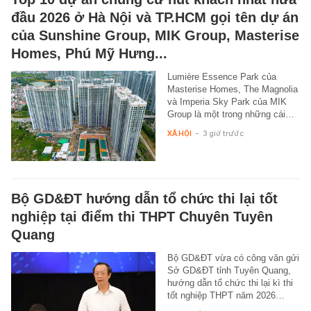
đầu 2026 ở Hà Nội và TP.HCM gọi tên dự án
của Sunshine Group, MIK Group, Masterise
Homes, Phú Mỹ Hưng...
Lumière Essence Park của
Masterise Homes, The Magnolia
và Imperia Sky Park của MIK
Group là một trong những cái…
XÃ HỘI
-
3 giờ trước
Bộ GD&ĐT hướng dẫn tổ chức thi lại tốt
nghiệp tại điểm thi THPT Chuyên Tuyên
Quang
Bộ GD&ĐT vừa có công văn gửi
Sở GD&ĐT tỉnh Tuyên Quang,
hướng dẫn tổ chức thi lại kì thi
tốt nghiệp THPT năm 2026…