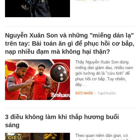
Nguyễn Xuân Son và những "miếng dán lạ"
trên tay: Bài toán ăn gì để phục hồi cơ bắp,
nạp nhiều đạm mà không hại thận?
Thấy Nguyễn Xuân Son dùng
miếng dán giảm đau, nhiều nam
giới tưởng đó là "cứu tinh" để
phục hồi cơ bắp. Tuy nhiên,
đây…
SỨC KHỎE
-
1 giờ trước
3 điều không làm khi thắp hương buổi
sáng
Theo quan niệm dân gian, có