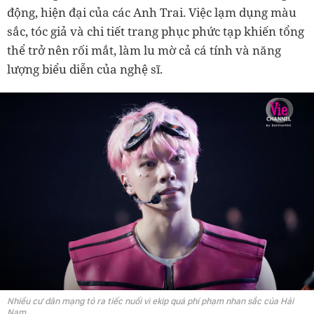
động, hiện đại của các Anh Trai. Việc lạm dụng màu
sắc, tóc giả và chi tiết trang phục phức tạp khiến tổng
thể trở nên rối mắt, làm lu mờ cả cá tính và năng
lượng biểu diễn của nghệ sĩ.
Nhiều cư dân mạng tỏ ra tiếc nuối vì ekip quá phí phạm nhan sắc của Hải
Nam