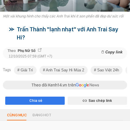
Một vài khung hình cho thấy các Anh Trai khi ít son phấn đã đẹp dư sức rồi
Trấn Thành "lạnh nhạt" với Anh Trai Say
Hi?
Theo
Phụ Nữ Số
Copy link
12/10/2025 07:59 (GMT +7)
Tags
Giải Trí
Anh Trai Say Hi Mùa 2
Sao Việt 24h
Theo dõi Kenh14.vn trên
Chia sẻ
Sao chép link
CÙNG MỤC
ĐANG HOT