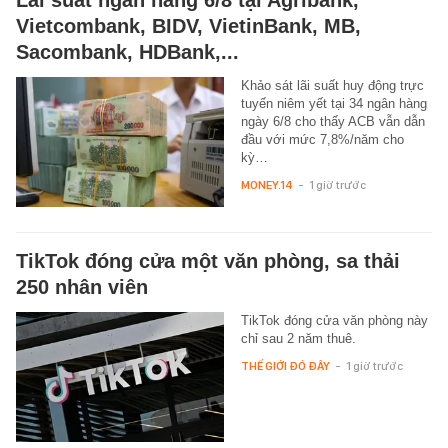
Vietcombank, BIDV, VietinBank, MB,
Sacombank, HDBank,...
Khảo sát lãi suất huy động trực
tuyến niêm yết tại 34 ngân hàng
ngày 6/8 cho thấy ACB vẫn dẫn
đầu với mức 7,8%/năm cho
kỳ…
MONEY.14
-
1 giờ trước
TikTok đóng cửa một văn phòng, sa thải
250 nhân viên
TikTok đóng cửa văn phòng này
chỉ sau 2 năm thuê.
THẾ GIỚI ĐÓ ĐÂY
-
1 giờ trước