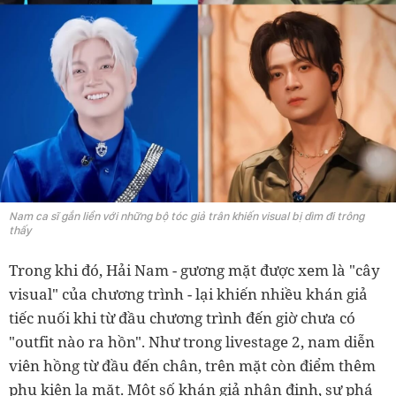
Nam ca sĩ gắn liền với những bộ tóc giả trân khiến visual bị dìm đi trông
thấy
Trong khi đó, Hải Nam - gương mặt được xem là "cây
visual" của chương trình - lại khiến nhiều khán giả
tiếc nuối khi từ đầu chương trình đến giờ chưa có
"outfit nào ra hồn". Như trong livestage 2, nam diễn
viên hồng từ đầu đến chân, trên mặt còn điểm thêm
phụ kiện lạ mặt. Một số khán giả nhận định, sự phá