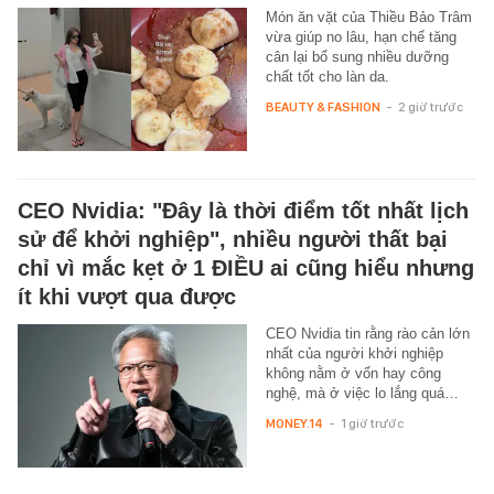
Món ăn vặt của Thiều Bảo Trâm
vừa giúp no lâu, hạn chế tăng
cân lại bổ sung nhiều dưỡng
chất tốt cho làn da.
BEAUTY & FASHION
-
2 giờ trước
CEO Nvidia: "Đây là thời điểm tốt nhất lịch
sử để khởi nghiệp", nhiều người thất bại
chỉ vì mắc kẹt ở 1 ĐIỀU ai cũng hiểu nhưng
ít khi vượt qua được
CEO Nvidia tin rằng rào cản lớn
nhất của người khởi nghiệp
không nằm ở vốn hay công
nghệ, mà ở việc lo lắng quá…
MONEY.14
-
1 giờ trước