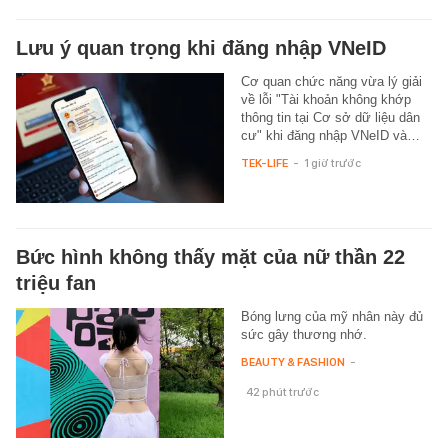
Lưu ý quan trọng khi đăng nhập VNeID
Cơ quan chức năng vừa lý giải
về lỗi "Tài khoản không khớp
thông tin tại Cơ sở dữ liệu dân
cư" khi đăng nhập VNeID và…
TEK-LIFE
-
1 giờ trước
Bức hình không thấy mặt của nữ thần 22
triệu fan
Bóng lưng của mỹ nhân này đủ
sức gây thương nhớ.
BEAUTY & FASHION
-
42 phút trước