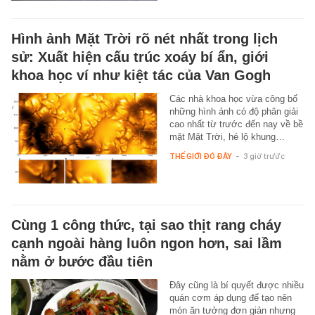
Hình ảnh Mặt Trời rõ nét nhất trong lịch
sử: Xuất hiện cấu trúc xoáy bí ẩn, giới
khoa học ví như kiệt tác của Van Gogh
Các nhà khoa học vừa công bố
những hình ảnh có độ phân giải
cao nhất từ trước đến nay về bề
mặt Mặt Trời, hé lộ khung…
THẾ GIỚI ĐÓ ĐÂY
-
3 giờ trước
Cùng 1 công thức, tại sao thịt rang cháy
cạnh ngoài hàng luôn ngon hơn, sai lầm
nằm ở bước đầu tiên
Đây cũng là bí quyết được nhiều
quán cơm áp dụng để tạo nên
món ăn tưởng đơn giản nhưng