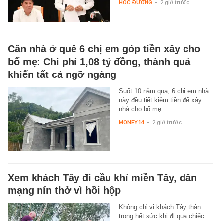
HỌC ĐƯỜNG
-
2 giờ trước
Căn nhà ở quê 6 chị em góp tiền xây cho
bố mẹ: Chi phí 1,08 tỷ đồng, thành quả
khiến tất cả ngỡ ngàng
Suốt 10 năm qua, 6 chị em nhà
này đều tiết kiệm tiền để xây
nhà cho bố mẹ.
MONEY.14
-
2 giờ trước
Xem khách Tây đi cầu khỉ miền Tây, dân
mạng nín thở vì hồi hộp
Không chỉ vị khách Tây thận
trọng hết sức khi đi qua chiếc