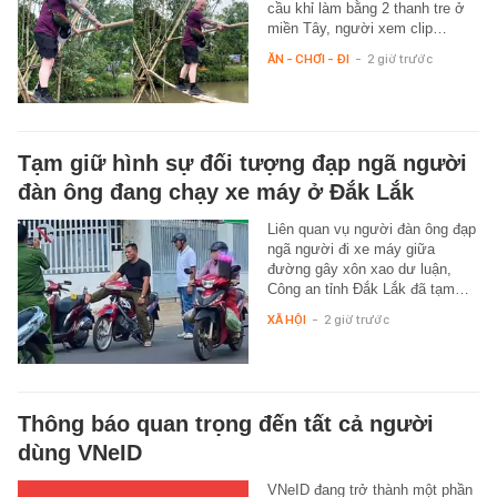
cầu khỉ làm bằng 2 thanh tre ở
miền Tây, người xem clip…
ĂN - CHƠI - ĐI
-
2 giờ trước
Tạm giữ hình sự đối tượng đạp ngã người
đàn ông đang chạy xe máy ở Đắk Lắk
Liên quan vụ người đàn ông đạp
ngã người đi xe máy giữa
đường gây xôn xao dư luận,
Công an tỉnh Đắk Lắk đã tạm…
XÃ HỘI
-
2 giờ trước
Thông báo quan trọng đến tất cả người
dùng VNeID
VNeID đang trở thành một phần