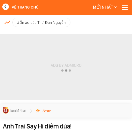
MỚI NHẤT
VỀ TRANG CHỦ
MỚI NHẤT
#Ồn ào của Thư Đan Nguyễn
Xem thêm
Star
Anh Trai Say Hi diêm dúa!