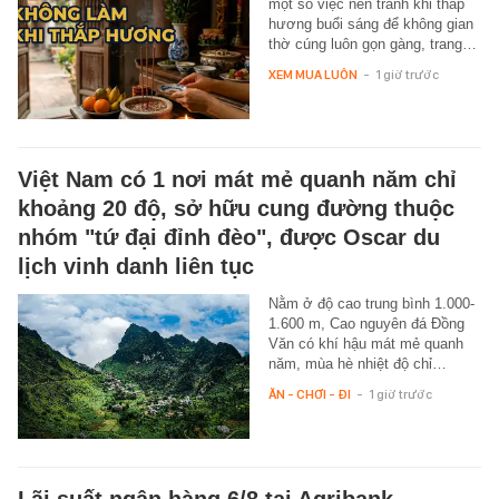
một số việc nên tránh khi thắp
hương buổi sáng để không gian
thờ cúng luôn gọn gàng, trang…
XEM MUA LUÔN
-
1 giờ trước
Việt Nam có 1 nơi mát mẻ quanh năm chỉ
khoảng 20 độ, sở hữu cung đường thuộc
nhóm "tứ đại đỉnh đèo", được Oscar du
lịch vinh danh liên tục
Nằm ở độ cao trung bình 1.000-
1.600 m, Cao nguyên đá Đồng
Văn có khí hậu mát mẻ quanh
năm, mùa hè nhiệt độ chỉ…
ĂN - CHƠI - ĐI
-
1 giờ trước
Lãi suất ngân hàng 6/8 tại Agribank,