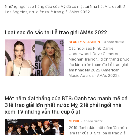
Những ngôi sao hàng đầu của Mỹ đã có mặt tại Nhà hát Microsoft ở
Los Angeles, nơi diễn ra lễ trao giải AMAs 2022.
Loạt sao đọ sắc tại Lễ trao giải AMAs 2022
BEAUTY & FASHION
- 4 năm trước
Các ngôi sao Pink, Carrie
Underwood, Dove Cameron,
Meghan Trainor… diện trang phục
lấp lánh trên thảm đỏ Lễ trao giải
âm nhạc Mỹ 2022 (American
Music Awards - AMAs 2022).
Một năm đại thắng của BTS: Oanh tạc mạnh mẽ cả
3 lễ trao giải lớn nhất nước Mỹ, 2 lễ phải ngồi nhà
xem TV nhưng vẫn thu cúp ồ ạt
MUSIK
- 7 năm trước
2019 đánh dấu một năm “ăn nên
làm ra” của BTS tại ba lễ trao giải