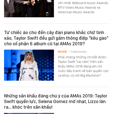
lớn nhất: Billboard music Awards,
MTV Video Music Awards và
American Music Awards.
Từ chiếc áo cho đến cây đàn piano khắc chữ tinh
xảo, Taylor Swift đều gửi gắm thông điệp "kêu gào"
cho số phận 6 album cũ tại AMAs 2019?
MUSIK
- 7 năm trước
Phải chăng những chi tiết được
Taylor Swift “cài cắm” trên sân
khấu AMAs 2019 đang ám chỉ
cuộc đấu tranh về bản quyền các
ca khúc cũ với Big Machine?
Những sân khấu đáng chú ý của AMAs 2019: Taylor
Swift quyền lực, Selena Gomez mờ nhạt, Lizzo lăn
ra... khóc trên sân khấu!