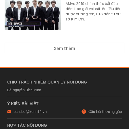
AMAs 2019 chính thức bắt đầu
đêm trao giải với cái tên đầu tiên
được xướng tên, BTS đến từ xứ
sở Kim Chi.
Xem thêm
CHỊU TRÁCH NHIỆM QUẢN LÝ NỘI DUNG
Bà Nguyễn Bích Minh
Ý KIẾN BÀI VIẾT
bandoc@kenh14.vn
Câu hỏi thường gặp
HỢP TÁC NỘI DUNG