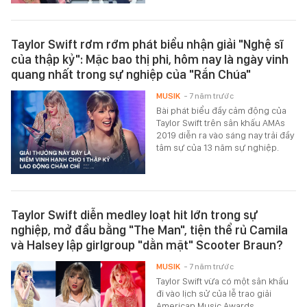
Taylor Swift rơm rớm phát biểu nhận giải "Nghệ sĩ
của thập kỷ": Mặc bao thị phi, hôm nay là ngày vinh
quang nhất trong sự nghiệp của "Rắn Chúa"
MUSIK
- 7 năm trước
Bài phát biểu đầy cảm động của
Taylor Swift trên sân khấu AMAs
2019 diễn ra vào sáng nay trải đầy
tâm sự của 13 năm sự nghiệp.
Taylor Swift diễn medley loạt hit lớn trong sự
nghiệp, mở đầu bằng "The Man", tiện thể rủ Camila
và Halsey lập girlgroup "dằn mặt" Scooter Braun?
MUSIK
- 7 năm trước
Taylor Swift vừa có một sân khấu
đi vào lịch sử của lễ trao giải
American Music Awards.