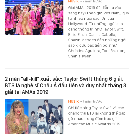
MUSIK
- 7 năm trước
Giaỉ AMAs 2019 đã diễn ra vào
sáng nay (Theo giờ Việt Nam), quy
tụ nhiều ngôi sao lớn của
Hollywood. Từ những ngôi sao
đang thống trị như Taylor Swift,
Billie Eilish, Camila Cabello,
Shawn Mendes đến những ngôi
sao kì cựu bậc tiền bối như
Christina Aguilera, Toni Braxton,
Shania Twain.
2 màn "all-kill" xuất sắc: Taylor Swift thắng 6 giải,
BTS là nghệ sĩ Châu Á đầu tiên và duy nhất thắng 3
giải tại AMAs 2019
MUSIK
- 7 năm trước
Chỉ tiếc rằng Taylor Swift và các
chàng trai BTS lại không thể gặp
gỡ nhau trong đêm trao giải
American Music Awards 2019.