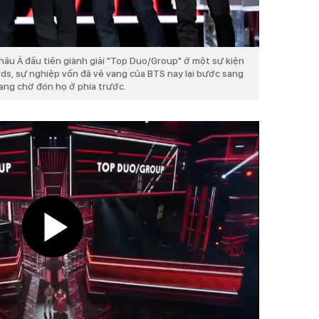
hâu Á đầu tiên giành giải "Top Duo/Group" ở một sự kiện
rds, sự nghiệp vốn đã vẻ vang của BTS nay lại bước sang
đang chờ đón họ ở phía trước.