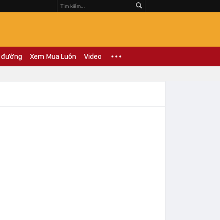
 đường
Xem Mua Luôn
Video