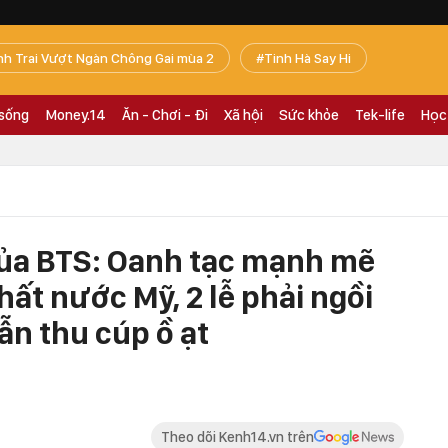
nh Trai Vượt Ngàn Chông Gai mùa 2
Tinh Hà Say Hi
 sống
Money.14
Ăn - Chơi - Đi
Xã hội
Sức khỏe
Tek-life
Học
của BTS: Oanh tạc mạnh mẽ
nhất nước Mỹ, 2 lễ phải ngồi
n thu cúp ồ ạt
Theo dõi Kenh14.vn trên