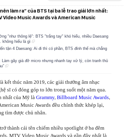
n làm ra” của BTS tại ba lễ trao giải lớn nhất:
V Video Music Awards và American Music
ởng "như thông lệ": BTS "trắng tay" khó hiểu, nhiều Daesang
. không hiểu là gì
đến tận 4 Daesang: Ai đi thì có phần, BTS đỉnh thế mà chẳng
: Làm gãy giá đỡ micro nhưng nhanh tay xử lý, còn tranh thủ
ầu”
là kết thúc năm 2019, các giải thưởng âm nhạc
ghệ sĩ có đóng góp to lớn trong suốt một năm qua.
ớn nhất của Mỹ là
Grammy
,
Billboard Music Awards
,
merican Music Awards đều chính thức khép lại,
ng tìm được chủ nhân.
trở thành cái tên chiếm nhiều spotlight ở ba đêm
ards, MTV Video Music Awards và gần đây nhất là