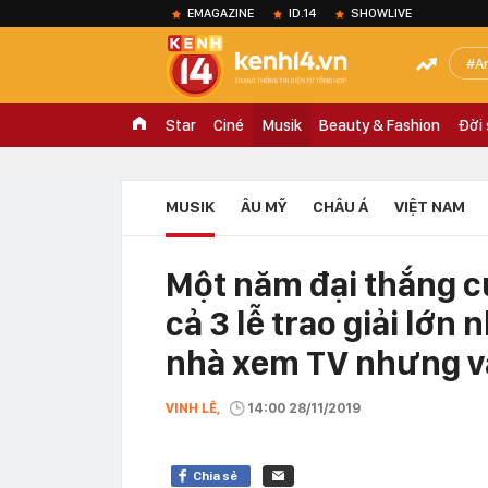
EMAGAZINE
ID.14
SHOWLIVE
A
Star
Ciné
Musik
Beauty & Fashion
Đời
MUSIK
ÂU MỸ
CHÂU Á
VIỆT NAM
Một năm đại thắng 
cả 3 lễ trao giải lớn 
nhà xem TV nhưng vẫ
VINH LÊ,
14:00 28/11/2019
Chia sẻ