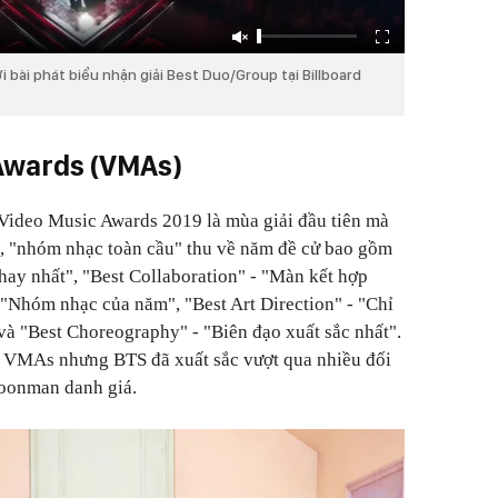
i bài phát biểu nhận giải Best Duo/Group tại Billboard
Awards (VMAs)
Video Music Awards 2019 là mùa giải đầu tiên mà
, "nhóm nhạc toàn cầu" thu về năm đề cử bao gồm
ay nhất", "Best Collaboration" - "Màn kết hợp
- "Nhóm nhạc của năm", "Best Art Direction" - "Chỉ
 và "Best Choreography" - "Biên đạo xuất sắc nhất".
ải VMAs nhưng BTS đã xuất sắc vượt qua nhiều đối
moonman danh giá.