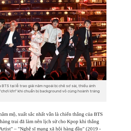
TS tại lễ trao giải năm ngoái bị chê sơ sài, thiếu ánh
 "chơi lớn" khi chuẩn bị background vô cùng hoành tráng
 hâm mộ, xuất sắc nhất vẫn là chiến thắng của BTS
hàng trai đã làm nên lịch sử cho Kpop khi thắng
l Artist" – "Nghệ sĩ mạng xã hội hàng đầu" (2019 -