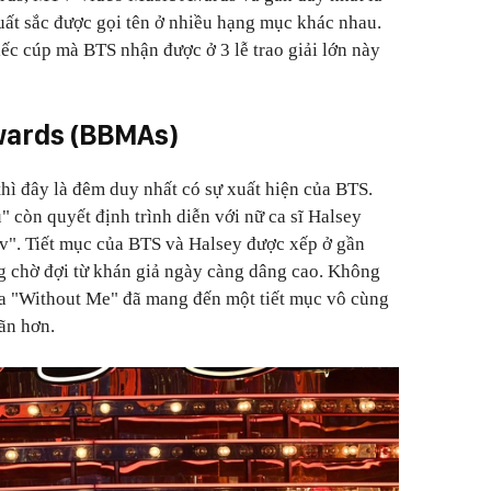
ất sắc được gọi tên ở nhiều hạng mục khác nhau.
hiếc cúp mà BTS nhận được ở 3 lễ trao giải lớn này
wards (BBMAs)
 thì đây là đêm duy nhất có sự xuất hiện của BTS.
 còn quyết định trình diễn với nữ ca sĩ Halsey
v". Tiết mục của BTS và Halsey được xếp ở gần
g chờ đợi từ khán giả ngày càng dâng cao. Không
ca "Without Me" đã mang đến một tiết mục vô cùng
ãn hơn.