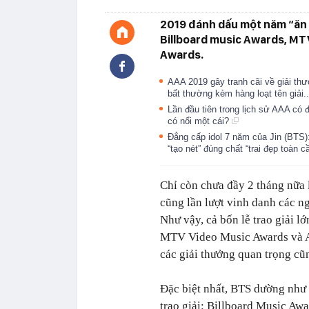
2019 đánh dấu một năm “ăn nê
Billboard music Awards, MT
Awards.
AAA 2019 gây tranh cãi về giải thư
bất thường kèm hàng loạt tên giải..
Lần đầu tiên trong lịch sử AAA có 
có nổi một cái?
Đẳng cấp idol 7 năm của Jin (BTS)
“tạo nét” đúng chất “trai đẹp toàn c
Chỉ còn chưa đầy 2 tháng nữa 
cũng lần lượt vinh danh các n
Như vậy, cả bốn lễ trao giải l
MTV Video Music Awards và A
các giải thưởng quan trọng cũ
Đặc biệt nhất, BTS dường như 
trao giải: Billboard Music Aw