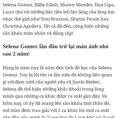
Selena Gomez, Billie Eilish, Shawn Mendes, Dua Lipa,
Lizzo cho tới những bậc tiền bối lão làng của làng âm
nhạc thế giới như Toni Braxton, Shania Twain hay
Christina Aguilera. Tất cả đã đến, cống hiến những
sân khấu mãn nhãn và đẳng cấp!
Selena Gomez lần đầu trở lại màn ảnh nhỏ
sau 2 năm!
Đúng là năm nay là năm đen tình đỏ bạc của Selena
Gomez. Tuy bị lôi tên ra lần nữa dù không liên quan
gì với đám cưới của người yêu cũ Justin Bieber,
Selena đã thể hiện những khắc khoải trong lòng
mình qua những ca khúc được ra mắt gần đây. Và
hôm nay, cô ấy đã mang lên sân khấu tinh thần đó,
mở màn đêm trao giải với 2 ca khúc hit mới ra mắt
gần đây của mình là "Lose You To Love Me" và "Look