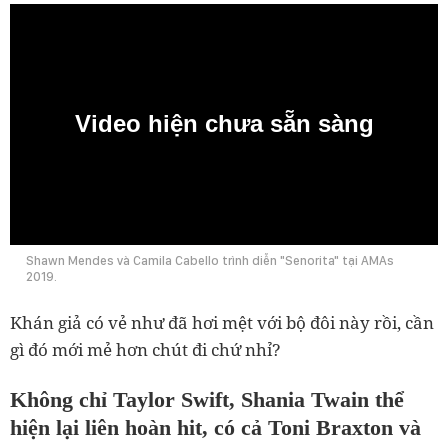
Video hiện chưa sẵn sàng
0:00
Shawn Mendes và Camila Cabello trình diễn "Senorita" tại AMAs
2019.
Khán giả có vẻ như đã hơi mệt với bộ đôi này rồi, cần
gì đó mới mẻ hơn chút đi chứ nhỉ?
Không chỉ Taylor Swift, Shania Twain thể
hiện lại liên hoàn hit, có cả Toni Braxton và