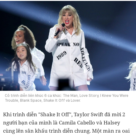
Cô trình diễn liên khúc 6 ca khúc: The Man, Love Story, I Knew You Were
Trouble, Blank Space, Shake It Off và Lover.
Khi trình diễn "Shake It Off", Taylor Swift đã mời 2
người bạn của mình là Camila Cabello và Halsey
cùng lên sân khấu trình diễn chung. Một màn ra oai