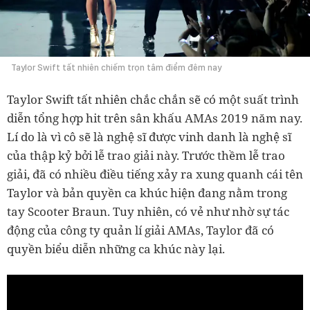
Taylor Swift tất nhiên chiếm trọn tâm điểm đêm nay
Taylor Swift tất nhiên chắc chắn sẽ có một suất trình
diễn tổng hợp hit trên sân khấu AMAs 2019 năm nay.
Lí do là vì cô sẽ là nghệ sĩ được vinh danh là nghệ sĩ
của thập kỷ bởi lễ trao giải này. Trước thềm lễ trao
giải, đã có nhiều điều tiếng xảy ra xung quanh cái tên
Taylor và bản quyền ca khúc hiện đang nằm trong
tay Scooter Braun. Tuy nhiên, có vẻ như nhờ sự tác
động của công ty quản lí giải AMAs, Taylor đã có
quyền biểu diễn những ca khúc này lại.