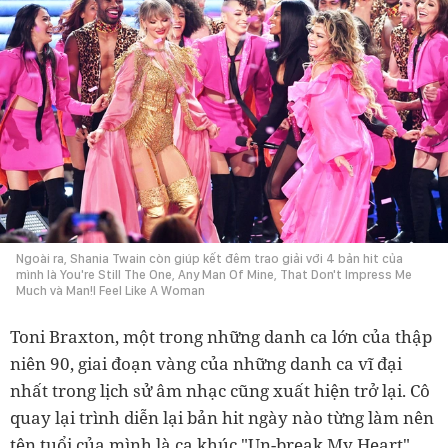
Ngoài ra, Shania Twain còn giúp kết đêm trao giải với 4 bản hit của
mình là You're Still The One, Any Man Of Mine, That Don't Impress Me
Much và Man!I Feel Like A Woman
Toni Braxton, một trong những danh ca lớn của thập
niên 90, giai đoạn vàng của những danh ca vĩ đại
nhất trong lịch sử âm nhạc cũng xuất hiện trở lại. Cô
quay lại trình diễn lại bản hit ngày nào từng làm nên
tên tuổi của mình là ca khúc "Un-break My Heart".