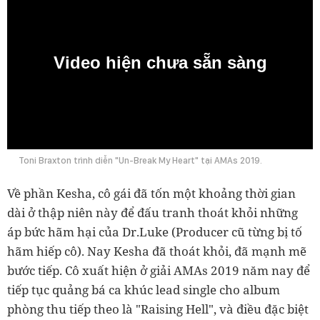
Video hiện chưa sẵn sàng
0:00
Toni Braxton trình diễn "Un-Break My Heart" tại AMAs 2019.
Về phần Kesha, cô gái đã tốn một khoảng thời gian
dài ở thập niên này để đấu tranh thoát khỏi những
áp bức hãm hại của Dr.Luke (Producer cũ từng bị tố
hãm hiếp cô). Nay Kesha đã thoát khỏi, đã mạnh mẽ
bước tiếp. Cô xuất hiện ở giải AMAs 2019 năm nay để
tiếp tục quảng bá ca khúc lead single cho album
phòng thu tiếp theo là "Raising Hell", và điều đặc biệt