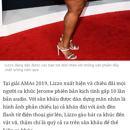
Lizzo đang dần được các bạn trẻ đón nhận với những sản phẩm đầy
chất lượng năm qua
Tại giải AMAs 2019, Lizzo xuất hiện và chiêu đãi mọi
người ca khúc Jerome phiên bản kịch tính gấp 10 lần
bản audio. Với sân khấu được dàn dựng mãn nhãn là
hình ảnh phản chiếu lại cả khán đài với ánh đèn
flash từ điện thoại giơ lên, Lizzo gào hát ca khúc đến
vật vã, thậm chí là quỳ cả ra trên sân khấu để thể