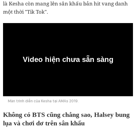
là Kesha còn mang lên sân khấu bản hit vang danh
một thời "Tik Tok".
Video hiện chưa sẵn sàng
0:00
Màn trình diễn của Kesha tại AMAs 2019.
Không có BTS cũng chẳng sao, Halsey bung
lụa và chơi dơ trên sân khấu