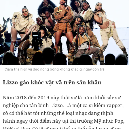
Ciara thể hiện vũ đạo nóng bỏng không khác gì ngày còn trẻ
Lizzo gào khóc vật vã trên sân khấu
Năm 2018 đến 2019 này thật sự là năm khởi sắc sự
nghiệp cho tân binh Lizzo. Là một ca sĩ kiêm rapper,
cô có thể hát tốt những thể loại nhạc đang thịnh
hành ngay thời điểm này tại thị trường Mỹ như: Pop,
R&B và Rap. Có lẽ cũng vì thế, vị thế của Lizzo cũng