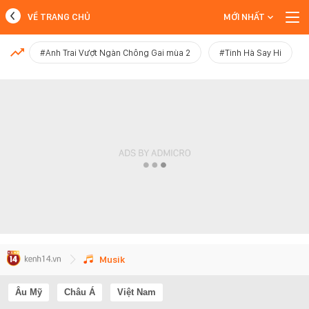
VỀ TRANG CHỦ
MỚI NHẤT
MỚI NHẤT
#Anh Trai Vượt Ngàn Chông Gai mùa 2
#Tinh Hà Say Hi
Xem thêm
Musik
Âu Mỹ
Châu Á
Việt Nam