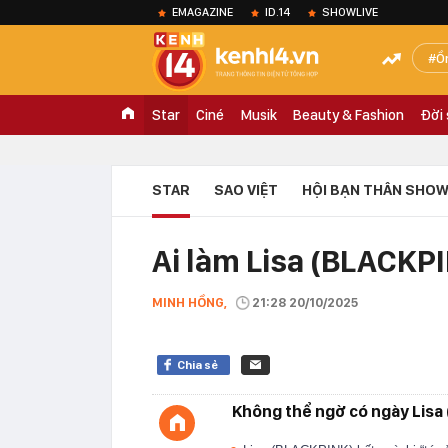
EMAGAZINE
ID.14
SHOWLIVE
Ồ
Star
Ciné
Musik
Beauty & Fashion
Đời
STAR
SAO VIỆT
HỘI BẠN THÂN SHOW
Ai làm Lisa (BLACKPI
MINH HỒNG,
21:28 20/10/2025
Chia sẻ
Không thể ngờ có ngày Lisa 