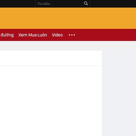
 đường
Xem Mua Luôn
Video