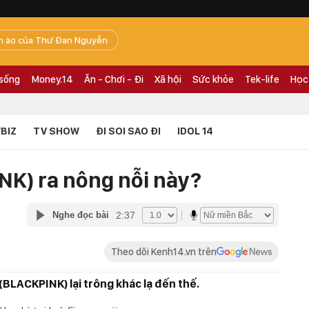
n ào của Thư Đan Nguyễn
 sống
Money.14
Ăn - Chơi - Đi
Xã hội
Sức khỏe
Tek-life
Học
BIZ
TV SHOW
ĐI SOI SAO ĐI
IDOL 14
NK) ra nông nỗi này?
2:37
Nghe đọc bài
Theo dõi Kenh14.vn trên
(BLACKPINK) lại trông khác lạ đến thế.