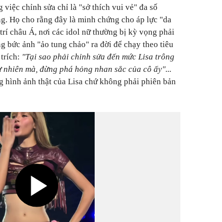
việc chỉnh sửa chỉ là "sở thích vui vẻ" đa số
g. Họ cho rằng đây là minh chứng cho áp lực "da
 trí châu Á, nơi các idol nữ thường bị kỳ vọng phải
ng bức ảnh "ảo tung chảo" ra đời để chạy theo tiêu
trích:
"Tại sao phải chỉnh sửa đến mức Lisa trông
ự nhiên mà, đừng phá hỏng nhan sắc của cô ấy"...
g hình ảnh thật của Lisa chứ không phải phiên bản