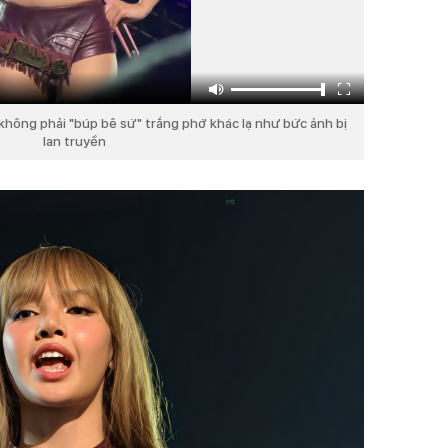
 không phải "búp bê sứ" trắng phớ khác lạ như bức ảnh bị
lan truyền