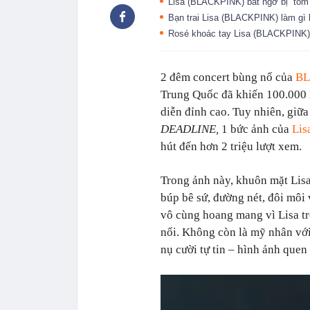
Lisa (BLACKPINK) bất ngờ bị “tóm”
Bạn trai Lisa (BLACKPINK) làm gì
Rosé khoác tay Lisa (BLACKPINK) 
2 đêm concert bùng nổ của
B
Trung Quốc đã khiến 100.000 
diễn đỉnh cao. Tuy nhiên, giữa
DEADLINE,
1 bức ảnh của
Lis
hút đến hơn 2 triệu lượt xem.
Trong ảnh này, khuôn mặt Lisa 
búp bê sứ, đường nét, đôi môi
vô cùng hoang mang vì Lisa tr
nổi. Không còn là mỹ nhân với
nụ cười tự tin – hình ảnh qu