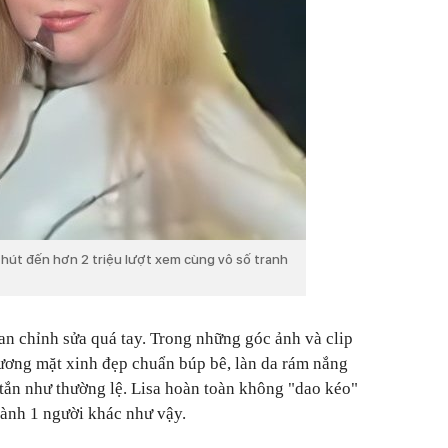
u hút đến hơn 2 triệu lượt xem cùng vô số tranh
fan chỉnh sửa quá tay. Trong những góc ảnh và clip
gương mặt xinh đẹp chuẩn búp bê, làn da rám nắng
tắn như thường lệ. Lisa hoàn toàn không "dao kéo"
hành 1 người khác như vậy.