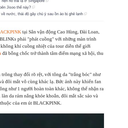
 hẹn hò trai lạ ở Singapore
 bên Jisoo thế này?
về nước, thái độ gây chú ý sau ồn ào bị ghẻ lạnh
LACKPINK
tại Sân vận động Cao Hùng, Đài Loan,
BLINKs phải "phát cuồng" với những màn trình
 không khí cuồng nhiệt của tour diễn thế giới
a
đã bỗng chốc trở thành tâm điểm mạng xã hội, thu
trông thay đổi rõ rệt, với tông da "trắng bóc" như
 và đôi mắt vô cùng khác lạ. Bức ảnh này khiến fan
ông như 1 người hoàn toàn khác, không thể nhận ra
 làn da rám nắng khỏe khoắn, đôi mắt sắc sảo và
en thuộc của em út BLACKPINK.