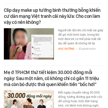
Clip dạy make up tưởng bình thường bỗng khiến
cư dân mạng Việt tranh cãi nảy lửa: Cho con làm
vậy có nên không?
Người lớn đôi khi chỉ mất vài giây
để gõ một bình luận, trong khi
một đứa trẻ có thể phải mất rất
lâu để quên đi những lời ấy.
HỌC ĐƯỜNG
-
32 phút trước
Mẹ ở TP.HCM thử tiết kiệm 30.000 đồng mỗi
ngày: Sau một năm, cô không chỉ có gần 11 triệu
mà còn bỏ được thói quen khiến tiền “bốc hơi”
Mỗi ngày chuyển riêng 30.000
đồng, tương đương giá một cốc
đồ uống hoặc một đơn hàng
nhỏ, chị Minh Anh không nghĩ…