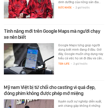
dinh dưỡng của nông sản địa…
SỨC KHỎE
-
2 giờ trước
Tính năng mới trên Google Maps mà người chạy
xe nên biết
Google Maps từng giúp người
dùng biết mình đang ở đâu. Giờ
đây, Google muốn ứng dụng này
hiểu cả việc họ sẽ đi đâu và cần…
TEK-LIFE
-
2 giờ trước
Mỹ nam Việt bị từ chối cho casting vì quá đẹp,
đóng phim không được phép mở miệng
Xuyên suốt sự nghiệp diễn xuất,
anh chàng gặp không ít những