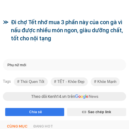
Đi chợ Tết nhớ mua 3 phần này của con gà vì
nấu được nhiều món ngon, giàu dưỡng chất,
tốt cho nội tạng
Phụ nữ mới
Tags
Thói Quen Tốt
TẾT - Khỏe Đẹp
Khỏe Mạnh
Theo dõi Kenh14.vn trên
Chia sẻ
Sao chép link
CÙNG MỤC
ĐANG HOT