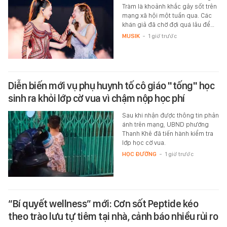
Tràm là khoảnh khắc gây sốt trên
mạng xã hội một tuần qua. Các
khán giả đã chờ đợi quá lâu để…
MUSIK
-
1 giờ trước
Diễn biến mới vụ phụ huynh tố cô giáo "tống" học
sinh ra khỏi lớp cờ vua vì chậm nộp học phí
Sau khi nhận được thông tin phản
ánh trên mạng, UBND phường
Thanh Khê đã tiến hành kiểm tra
lớp học cờ vua.
HỌC ĐƯỜNG
-
1 giờ trước
“Bí quyết wellness” mới: Cơn sốt Peptide kéo
theo trào lưu tự tiêm tại nhà, cảnh báo nhiều rủi ro