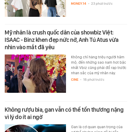
MONEY.14
-
23 phút trước
Mỹ nhân là crush quốc dân của showbiz Việt:
ISAAC - Binz khen đẹp nức nở, Anh Tú Atus vừa
nhìn vào mắt đã yêu
Không chỉ hàng triệu người hâm
mộ, đến những sao nam hot bậc
nhất Vbiz cũng phải đổ rạp trước
nhan sắc của mỹ nhân này.
CINE
-
18 phút trước
Không rượu bia, gan vẫn có thể tổn thương nặng
vì lý do ít ai ngờ
Gan là cơ quan quan trọng của