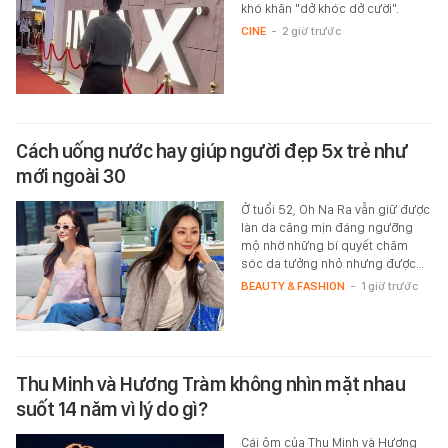
khó khăn "dở khóc dở cười".
CINE
-
2 giờ trước
Cách uống nước hay giúp người đẹp 5x trẻ như
mới ngoài 30
Ở tuổi 52, Oh Na Ra vẫn giữ được
làn da căng mịn đáng ngưỡng
mộ nhờ những bí quyết chăm
sóc da tưởng nhỏ nhưng được…
BEAUTY & FASHION
-
1 giờ trước
Thu Minh và Hương Tràm không nhìn mặt nhau
suốt 14 năm vì lý do gì?
Cái ôm của Thu Minh và Hương