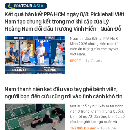
Kết quả bán kết PPA HCM ngày 8/8: Pickleball Việt
Nam tạo chung kết trong mơ khi cặp của Lý
Hoàng Nam đối đầu Trương Vinh Hiển - Quân Đỗ
Ngày thi đấu 8/8 tại PPA Ho Chi
Minh 2026 chứng kiến màn trình
diễn ấn tượng của các tay vợt
Việt Nam.
SPORT
-
1 giờ trước
Nam thanh niên kẹt đầu vào tay ghế bệnh viện,
người bạn đến cứu cũng rơi vào tình cảnh khó tin
Một sự cố hy hữu xảy ra tại bệnh
viện ở Trùng Khánh (Trung Quốc),
khi một người đàn ông bị mắc cổ
vào khe ghế lúc ngủ quên và…
THẾ GIỚI ĐÓ ĐÂY
-
1 giờ trước