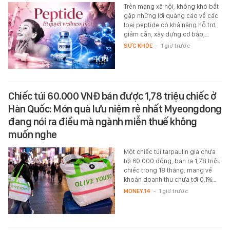
Trên mạng xã hội, không khó bắt
gặp những lời quảng cáo về các
loại peptide có khả năng hỗ trợ
giảm cân, xây dựng cơ bắp,…
SỨC KHỎE
-
1 giờ trước
Chiếc túi 60.000 VNĐ bán được 1,78 triệu chiếc ở
Hàn Quốc: Món quà lưu niệm rẻ nhất Myeongdong
đang nói ra điều mà ngành miễn thuế không
muốn nghe
Một chiếc túi tarpaulin giá chưa
tới 60.000 đồng, bán ra 1,78 triệu
chiếc trong 18 tháng, mang về
khoản doanh thu chưa tới 0,1%…
MONEY.14
-
1 giờ trước