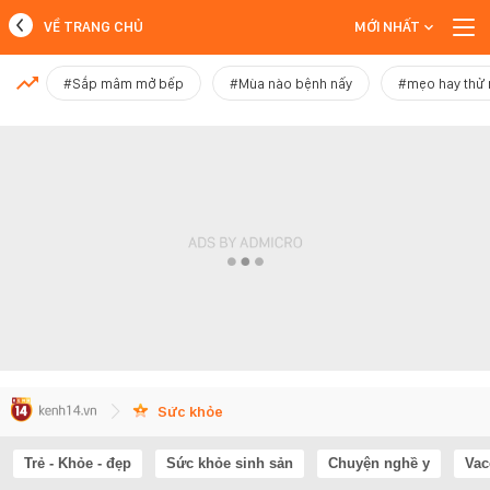
VỀ TRANG CHỦ
MỚI NHẤT
MỚI NHẤT
#Sắp mâm mở bếp
#Mùa nào bệnh nấy
#mẹo hay thử
Xem thêm
Sức khỏe
Trẻ - Khỏe - đẹp
Sức khỏe sinh sản
Chuyện nghề y
Vac