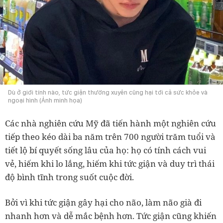
Dù ở giới tính nào, tức giận thường xuyên cũng hại tới cả sức khỏe và
ngoại hình (Ảnh minh họa)
Các nhà nghiên cứu Mỹ đã tiến hành một nghiên cứu
tiếp theo kéo dài ba năm trên 700 người trăm tuổi và
tiết lộ bí quyết sống lâu của họ: họ có tính cách vui
vẻ, hiếm khi lo lắng, hiếm khi tức giận và duy trì thái
độ bình tĩnh trong suốt cuộc đời.
Bởi vì khi tức giận gây hại cho não, làm não già đi
nhanh hơn và dễ mắc bệnh hơn. Tức giận cũng khiến