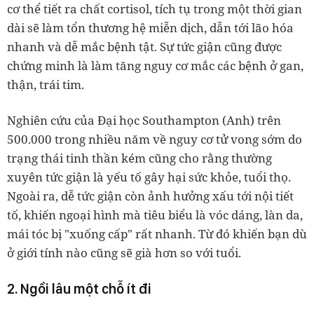
cơ thể tiết ra chất cortisol, tích tụ trong một thời gian
dài sẽ làm tổn thương hệ miễn dịch, dẫn tới lão hóa
nhanh và dễ mắc bệnh tật. Sự tức giận cũng được
chứng minh là làm tăng nguy cơ mắc các bệnh ở gan,
thận, trái tim.
Nghiên cứu của Đại học Southampton (Anh) trên
500.000 trong nhiều năm về nguy cơ tử vong sớm do
trạng thái tinh thần kém cũng cho rằng thường
xuyên tức giận là yếu tố gây hại sức khỏe, tuổi thọ.
Ngoài ra, dễ tức giận còn ảnh hưởng xấu tới nội tiết
tố, khiến ngoại hình mà tiêu biểu là vóc dáng, làn da,
mái tóc bị "xuống cấp" rất nhanh. Từ đó khiến bạn dù
ở giới tính nào cũng sẽ già hơn so với tuổi.
2. Ngồi lâu một chỗ ít đi