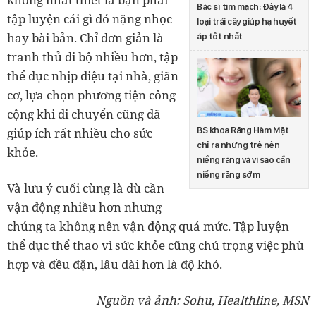
Bác sĩ tim mạch: Đây là 4
tập luyện cái gì đó nặng nhọc
loại trái cây giúp hạ huyết
hay bài bản. Chỉ đơn giản là
áp tốt nhất
tranh thủ đi bộ nhiều hơn, tập
thể dục nhịp điệu tại nhà, giãn
cơ, lựa chọn phương tiện công
cộng khi di chuyển cũng đã
BS khoa Răng Hàm Mặt
giúp ích rất nhiều cho sức
chỉ ra những trẻ nên
khỏe.
niềng răng và vì sao cần
niềng răng sớm
Và lưu ý cuối cùng là dù cần
vận động nhiều hơn nhưng
chúng ta không nên vận động quá mức. Tập luyện
thể dục thể thao vì sức khỏe cũng chú trọng việc phù
hợp và đều đặn, lâu dài hơn là độ khó.
Nguồn và ảnh: Sohu, Healthline, MSN