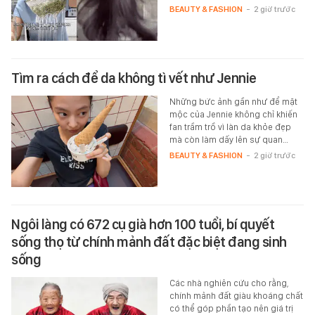
BEAUTY & FASHION
-
2 giờ trước
Tìm ra cách để da không tì vết như Jennie
Những bức ảnh gần như để mặt
mộc của Jennie không chỉ khiến
fan trầm trồ vì làn da khỏe đẹp
mà còn làm dấy lên sự quan…
BEAUTY & FASHION
-
2 giờ trước
Ngôi làng có 672 cụ già hơn 100 tuổi, bí quyết
sống thọ từ chính mảnh đất đặc biệt đang sinh
sống
Các nhà nghiên cứu cho rằng,
chính mảnh đất giàu khoáng chất
có thể góp phần tạo nên giá trị