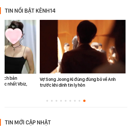
TIN NỔI BẬT KÊNH14
 kịch bản
Vợ Song Joong Ki đùng đùng bỏ về Anh
 bậc nhất Vbiz,
trước khi dính tin ly hôn
TIN MỚI CẬP NHẬT