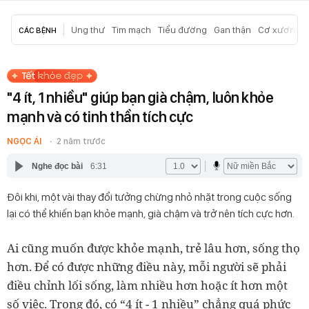
Ung thư
Tim mạch
Tiểu đường
Gan thận
Cơ xương k
CÁC BỆNH
"4 ít, 1 nhiều" giúp bạn già chậm, luôn khỏe
mạnh và có tinh thần tích cực
NGỌC ÁI
2 năm trước
Nghe đọc bài
6:31
Đôi khi, một vài thay đổi tưởng chừng nhỏ nhặt trong cuộc sống
lại có thể khiến bạn khỏe mạnh, già chậm và trở nên tích cực hơn.
Ai cũng muốn được khỏe mạnh, trẻ lâu hơn, sống thọ
hơn. Để có được những điều này, mỗi người sẽ phải
điều chỉnh lối sống, làm nhiều hơn hoặc ít hơn một
số việc. Trong đó, có “4 ít - 1 nhiều” chẳng quá phức