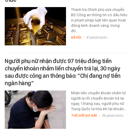
Thanh tra Chính phủ vừa chuyển
Bộ Công an thông tin có dấu hiệu
vi phạm pháp luật liên quan hoạt
động kinh doanh vàng, trong
đó…
XÃ HỘI
-
37 phút trước
Người phụ nữ nhận được 97 triệu đồng tiền
chuyển khoản nhầm liền chuyển trả lại, 30 ngày
sau được công an thông báo: “Chị đang nợ tiền
ngân hàng”
Nhận tiền chuyển khoản nhầm từ
người lạ rồi chuyển khoản trả lại
ngay, 1 tháng sau, người phụ nữ
Trung Quốc tá hỏa khi tài khoản…
THẾ GIỚI ĐÓ ĐÂY
-
35 phút trước