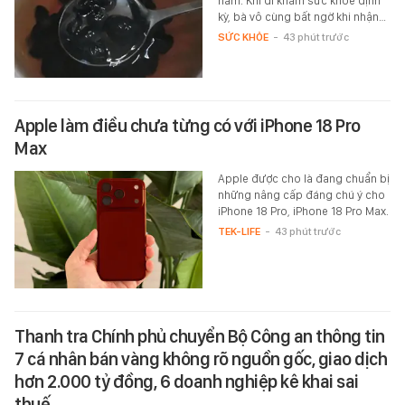
năm. Khi đi khám sức khỏe định
kỳ, bà vô cùng bất ngờ khi nhận…
SỨC KHỎE
-
43 phút trước
Apple làm điều chưa từng có với iPhone 18 Pro
Max
Apple được cho là đang chuẩn bị
những nâng cấp đáng chú ý cho
iPhone 18 Pro, iPhone 18 Pro Max.
TEK-LIFE
-
43 phút trước
Thanh tra Chính phủ chuyển Bộ Công an thông tin
7 cá nhân bán vàng không rõ nguồn gốc, giao dịch
hơn 2.000 tỷ đồng, 6 doanh nghiệp kê khai sai
thuế