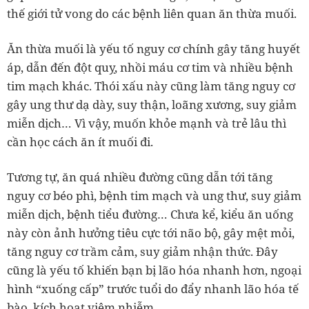
thế giới tử vong do các bệnh liên quan ăn thừa muối.
Ăn thừa muối là yếu tố nguy cơ chính gây tăng huyết
áp, dẫn đến đột quỵ, nhồi máu cơ tim và nhiều bệnh
tim mạch khác. Thói xấu này cũng làm tăng nguy cơ
gây ung thư dạ dày, suy thận, loãng xương, suy giảm
miễn dịch… Vì vậy, muốn khỏe mạnh và trẻ lâu thì
cần học cách ăn ít muối đi.
Tương tự, ăn quá nhiều đường cũng dẫn tới tăng
nguy cơ béo phì, bệnh tim mạch và ung thư, suy giảm
miễn dịch, bệnh tiểu đường… Chưa kể, kiểu ăn uống
này còn ảnh hưởng tiêu cực tới não bộ, gây mệt mỏi,
tăng nguy cơ trầm cảm, suy giảm nhận thức. Đây
cũng là yếu tố khiến bạn bị lão hóa nhanh hơn, ngoại
hình “xuống cấp” trước tuổi do đẩy nhanh lão hóa tế
bào, kích hoạt viêm nhiễm.