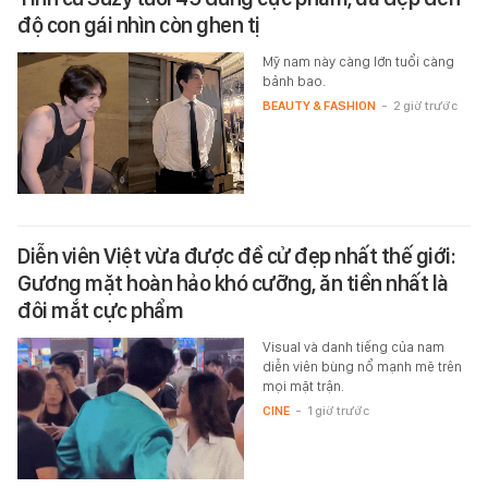
độ con gái nhìn còn ghen tị
Mỹ nam này càng lớn tuổi càng
bảnh bao.
BEAUTY & FASHION
-
2 giờ trước
Diễn viên Việt vừa được đề cử đẹp nhất thế giới:
Gương mặt hoàn hảo khó cưỡng, ăn tiền nhất là
đôi mắt cực phẩm
Visual và danh tiếng của nam
diễn viên bùng nổ mạnh mẽ trên
mọi mặt trận.
CINE
-
1 giờ trước