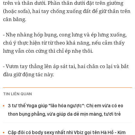
trên và thân dưới. Phần thân dưới đặt trên giường
(hoặc sofa), hai tay chống xuống đất để giữ thân trên
cân bằng.
- Nhẹ nhàng hóp bụng, cong lưng và ép lưng xuống,
chú ý thực hiện từ từ theo khá năng, nếu cảm thấy
lưng vẫn còn cứng thì chỉ ép nhẹ thôi.
- Vươn tay thẳng lên áp sát tai, hai chân co lại và bắt
đầu giữ động tác này.
TIN LIÊN QUAN
3 tư thế Yoga giúp "lão hóa ngược": Chị em vừa có eo
thon bụng phẳng, vừa giúp da dẻ mịn màng, tươi trẻ
Cặp đôi có body sexy nhất nhì Vbiz gọi tên Hà Hồ - Kim