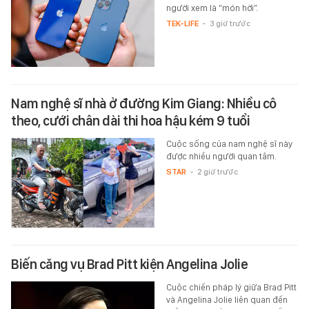
người xem là “món hời”.
TEK-LIFE
-
3 giờ trước
Nam nghệ sĩ nhà ở đường Kim Giang: Nhiều cô
theo, cưới chân dài thi hoa hậu kém 9 tuổi
Cuộc sống của nam nghệ sĩ này
được nhiều người quan tâm.
STAR
-
2 giờ trước
Biến căng vụ Brad Pitt kiện Angelina Jolie
Cuộc chiến pháp lý giữa Brad Pitt
và Angelina Jolie liên quan đến