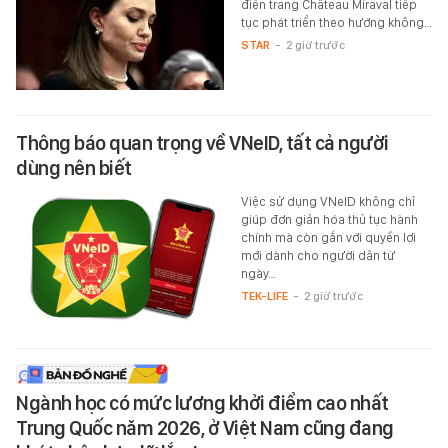
điền trang Château Miraval tiếp
tục phát triển theo hướng không…
STAR
-
2 giờ trước
Thông báo quan trọng về VNeID, tất cả người
dùng nên biết
Việc sử dụng VNeID không chỉ
giúp đơn giản hóa thủ tục hành
chính mà còn gắn với quyền lợi
mới dành cho người dân từ
ngày…
TEK-LIFE
-
2 giờ trước
Ngành học có mức lương khởi điểm cao nhất
Trung Quốc năm 2026, ở Việt Nam cũng đang