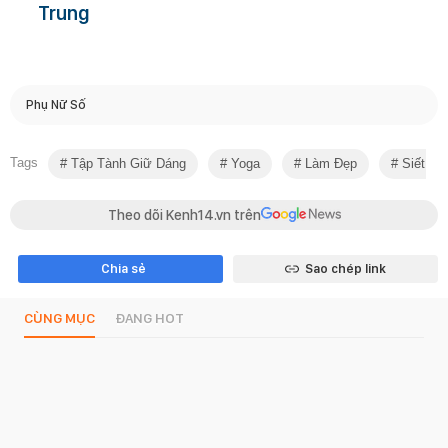
Trung
Phụ Nữ Số
Tags
Tập Tành Giữ Dáng
Yoga
Làm Đẹp
Siết Bụ
Theo dõi Kenh14.vn trên
Chia sẻ
Sao chép link
CÙNG MỤC
ĐANG HOT