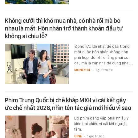
Không cưới thì khó mua nhà, có nhà rồi mà bỏ
nhau là mất: Hôn nhân trở thành khoản đầu tư
không ai chịu lỗ?
Động lực lớn nhất để ở lại trong
một cuộc hôn nhân không còn
phù hợp, đôi khi chẳng phải con
cái, mà là căn nhà đã cùng nhau…
MONEY.14
-
1 giờ trước
Phim Trung Quốc bị chê khắp MXH vì cái kết gây
ức chế nhất 2026, nhìn tên tác giả mới hiểu vì sao
Bộ phim đang vấp phải nhiều ý
kiến trái chiều vì cái kết ngược
tâm.
CINE
-
1 giờ trước