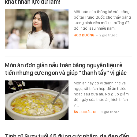
khát nhân lực dữ lắm!
Một báo cáo thống kê vừa công
bố tại Trung Quốc cho thấy bảng
lương sinh viên mới ra trường đã
đổi ngôi sau nhiều năm.
HỌC ĐƯỜNG
-
2 giờ trước
Món ăn đơn giản nấu toàn bằng nguyên liệu rẻ
tiền nhưng cực ngon và giúp "thanh tẩy" vị giác
Món ăn này có vị thanh nhẹ và
ngọt, rất thích hợp để ăn trước
hoặc sau bữa ăn. Nó giúp giảm
độ ngấy của thức ăn, kích thích
vị…
ĂN - CHƠI - ĐI
-
2 giờ trước
Tình cũ Suzy tuổi 45 đúng cực phẩm, da đẹp đến