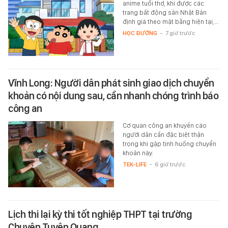
anime tuổi thơ, khi được các
trang bất động sản Nhật Bản
định giá theo mặt bằng hiện tại,…
HỌC ĐƯỜNG
-
7 giờ trước
Vĩnh Long: Người dân phát sinh giao dịch chuyển
khoản có nội dung sau, cần nhanh chóng trình báo
công an
Cơ quan công an khuyến cáo
người dân cần đặc biệt thận
trọng khi gặp tình huống chuyển
khoản này.
TEK-LIFE
-
6 giờ trước
Lịch thi lại kỳ thi tốt nghiệp THPT tại trường
Chuyên Tuyên Quang