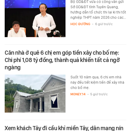
Bộ GD&ĐT vừa có công văn gửi
Sở GD&ĐT tỉnh Tuyên Quang,
hướng dẫn tổ chức thi lại kì thi tốt
nghiệp THPT năm 2026 cho các…
HỌC ĐƯỜNG
-
6 giờ trước
Căn nhà ở quê 6 chị em góp tiền xây cho bố mẹ:
Chi phí 1,08 tỷ đồng, thành quả khiến tất cả ngỡ
ngàng
Suốt 10 năm qua, 6 chị em nhà
này đều tiết kiệm tiền để xây nhà
cho bố mẹ.
MONEY.14
-
5 giờ trước
Xem khách Tây đi cầu khỉ miền Tây, dân mạng nín