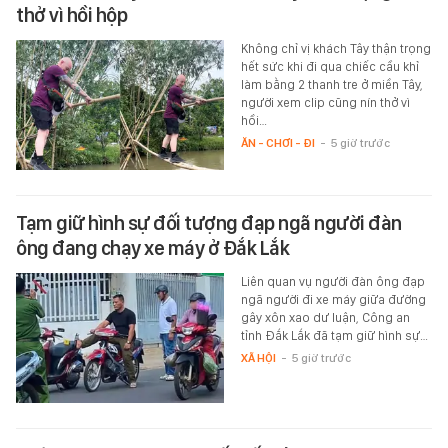
thở vì hồi hộp
Không chỉ vị khách Tây thận trọng
hết sức khi đi qua chiếc cầu khỉ
làm bằng 2 thanh tre ở miền Tây,
người xem clip cũng nín thở vì
hồi…
ĂN - CHƠI - ĐI
-
5 giờ trước
Tạm giữ hình sự đối tượng đạp ngã người đàn
ông đang chạy xe máy ở Đắk Lắk
Liên quan vụ người đàn ông đạp
ngã người đi xe máy giữa đường
gây xôn xao dư luận, Công an
tỉnh Đắk Lắk đã tạm giữ hình sự…
XÃ HỘI
-
5 giờ trước