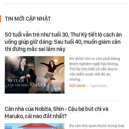
TIN MỚI CẬP NHẬT
50 tuổi vẫn trẻ như tuổi 30, Thư Kỳ tiết lộ cách ăn
uống giúp giữ dáng: Sau tuổi 40, muốn giảm cân
thì đừng mắc sai lầm này
Khi được hỏi có còn phải kiêng
khem nghiêm ngặt hay không,
Thư Kỳ cho biết cô vẫn duy trì
việc kiểm soát chế độ ăn,
nhưng…
SỨC KHỎE
-
7 giờ trước
Căn nhà của Nobita, Shin - Cậu bé bút chì và
Maruko, cái nào đắt nhất?
Ba căn nhà quen thuộc trong loạt