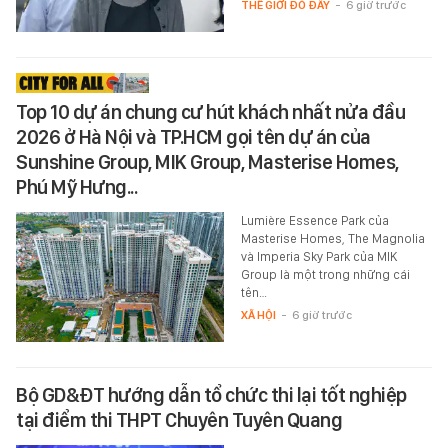
THẾ GIỚI ĐÓ ĐÂY
-
6 giờ trước
Top 10 dự án chung cư hút khách nhất nửa đầu
2026 ở Hà Nội và TP.HCM gọi tên dự án của
Sunshine Group, MIK Group, Masterise Homes,
Phú Mỹ Hưng...
Lumière Essence Park của
Masterise Homes, The Magnolia
và Imperia Sky Park của MIK
Group là một trong những cái
tên…
XÃ HỘI
-
6 giờ trước
Bộ GD&ĐT hướng dẫn tổ chức thi lại tốt nghiệp
tại điểm thi THPT Chuyên Tuyên Quang