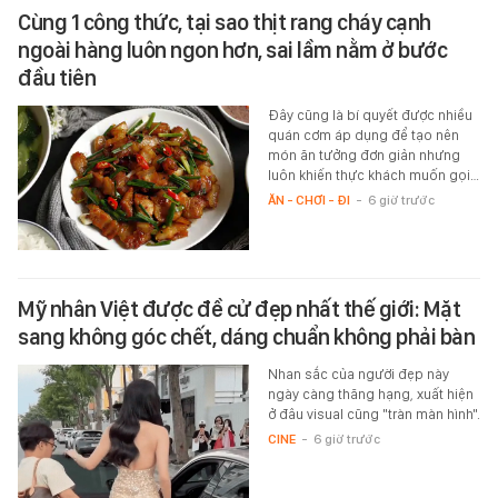
Cùng 1 công thức, tại sao thịt rang cháy cạnh
ngoài hàng luôn ngon hơn, sai lầm nằm ở bước
đầu tiên
Đây cũng là bí quyết được nhiều
quán cơm áp dụng để tạo nên
món ăn tưởng đơn giản nhưng
luôn khiến thực khách muốn gọi…
ĂN - CHƠI - ĐI
-
6 giờ trước
Mỹ nhân Việt được đề cử đẹp nhất thế giới: Mặt
sang không góc chết, dáng chuẩn không phải bàn
Nhan sắc của người đẹp này
ngày càng thăng hạng, xuất hiện
ở đâu visual cũng "tràn màn hình".
CINE
-
6 giờ trước