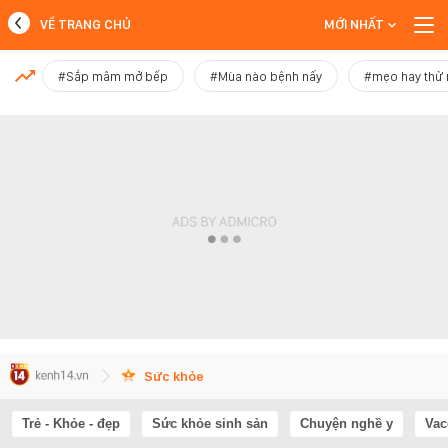
VỀ TRANG CHỦ
MỚI NHẤT
MỚI NHẤT
#Sắp mâm mở bếp
#Mùa nào bệnh nấy
#mẹo hay thử
Xem thêm
Sức khỏe
Trẻ - Khỏe - đẹp
Sức khỏe sinh sản
Chuyện nghề y
Vac