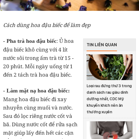
Cách dùng hoa đậu biếc để làm đẹp
: Ủ hoa
- Pha trà hoa đậu biếc
TIN LIÊN QUAN
đậu biếc khô cùng với 4 lít
nước sôi trong ấm trà từ 15 -
20 phút. Mỗi ngày uống từ 1
đến 2 tách trà hoa đậu biếc.
Loại rau đứng thứ 3 trong
- Làm mặt nạ hoa đậu biếc:
danh sách rau giàu dinh
Mang hoa đậu biếc đi xay
dưỡng nhất, CDC Mỹ
khuyến khích nên ăn
nhuyễn cùng muối và nước.
thường xuyên
Sau đó lọc riêng nước cốt và
bã. Dùng nước cốt để rửa sạch
mặt giúp lấy đến hết các cặn