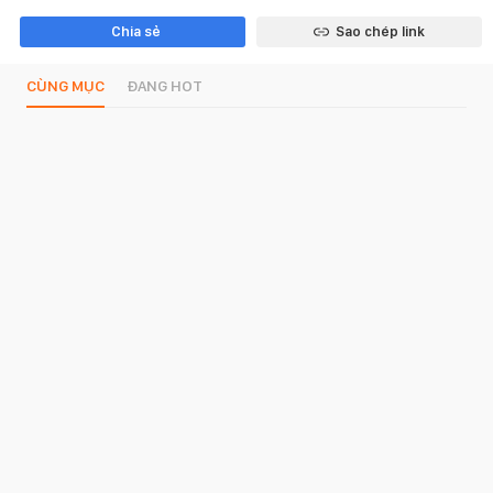
Chia sẻ
Sao chép link
CÙNG MỤC
ĐANG HOT