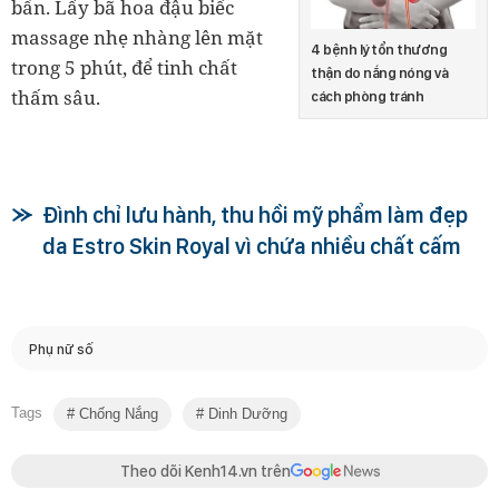
bẩn. Lấy bã hoa đậu biếc
massage nhẹ nhàng lên mặt
4 bệnh lý tổn thương
trong 5 phút, để tinh chất
thận do nắng nóng và
thấm sâu.
cách phòng tránh
Đình chỉ lưu hành, thu hồi mỹ phẩm làm đẹp
da Estro Skin Royal vì chứa nhiều chất cấm
Phụ nữ số
Tags
Chống Nắng
Dinh Dưỡng
Theo dõi Kenh14.vn trên