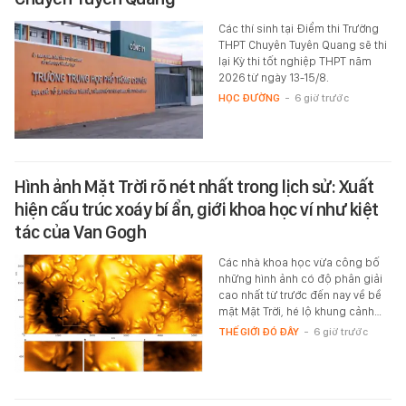
Các thí sinh tại Điểm thi Trường
THPT Chuyên Tuyên Quang sẽ thi
lại Kỳ thi tốt nghiệp THPT năm
2026 từ ngày 13-15/8.
HỌC ĐƯỜNG
-
6 giờ trước
Hình ảnh Mặt Trời rõ nét nhất trong lịch sử: Xuất
hiện cấu trúc xoáy bí ẩn, giới khoa học ví như kiệt
tác của Van Gogh
Các nhà khoa học vừa công bố
những hình ảnh có độ phân giải
cao nhất từ trước đến nay về bề
mặt Mặt Trời, hé lộ khung cảnh…
THẾ GIỚI ĐÓ ĐÂY
-
6 giờ trước