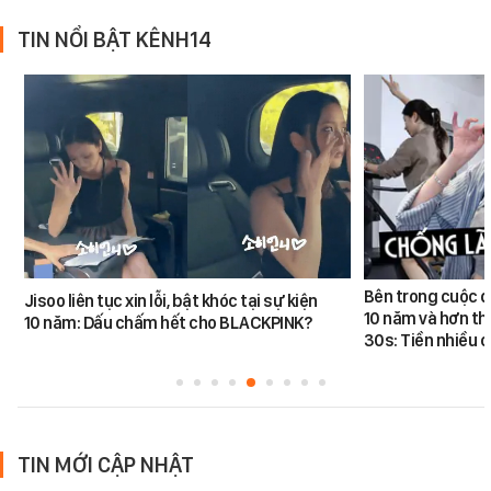
TIN NỔI BẬT KÊNH14
Bên trong cuộc đ
Jisoo liên tục xin lỗi, bật khóc tại sự kiện
10 năm và hơn th
10 năm: Dấu chấm hết cho BLACKPINK?
30s: Tiền nhiều c
TIN MỚI CẬP NHẬT