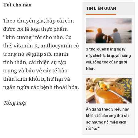
Tốt cho não
TIN LIÊN QUAN
Theo chuyên gia, bắp cải còn
được coi là loại thực phẩm
''kim cương'' tốt cho não. Cụ
thể, vitamin K, anthocyanin có
3 thói quen hàng ngày
trong nó sẽ giúp sức mạnh
này chính là bí quyết sống
tinh thần, cải thiện sự tập
vui, sống thọ của người
Nhật
trung và bảo vệ các tế bào
thần kinh khỏi bị hư hại và
ngăn ngừa các bệnh thoái hóa.
Tổng hợp
Ăn gừng theo 3 kiểu này
khiến tế bào ung thư rất
sợ nhưng hệ miễn dịch
rất "vui"