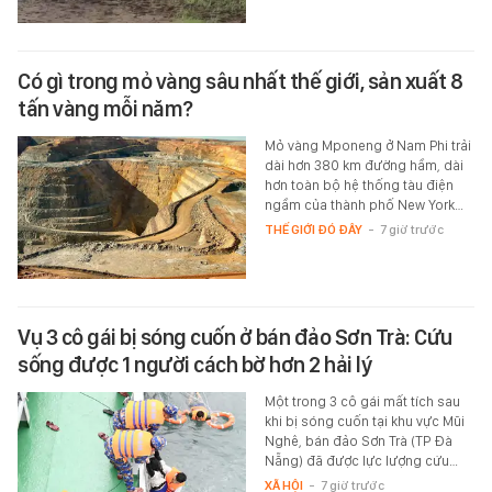
Có gì trong mỏ vàng sâu nhất thế giới, sản xuất 8
tấn vàng mỗi năm?
Mỏ vàng Mponeng ở Nam Phi trải
dài hơn 380 km đường hầm, dài
hơn toàn bộ hệ thống tàu điện
ngầm của thành phố New York…
THẾ GIỚI ĐÓ ĐÂY
-
7 giờ trước
Vụ 3 cô gái bị sóng cuốn ở bán đảo Sơn Trà: Cứu
sống được 1 người cách bờ hơn 2 hải lý
Một trong 3 cô gái mất tích sau
khi bị sóng cuốn tại khu vực Mũi
Nghê, bán đảo Sơn Trà (TP Đà
Nẵng) đã được lực lượng cứu…
XÃ HỘI
-
7 giờ trước