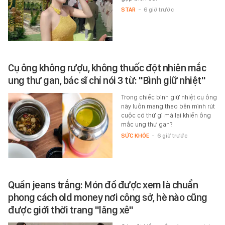
STAR
-
6 giờ trước
Cụ ông không rượu, không thuốc đột nhiên mắc
ung thư gan, bác sĩ chỉ nói 3 từ: "Bình giữ nhiệt"
Trong chiếc bình giữ nhiệt cụ ông
này luôn mang theo bên mình rút
cuộc có thứ gì mà lại khiến ông
mắc ung thư gan?
SỨC KHỎE
-
6 giờ trước
Quần jeans trắng: Món đồ được xem là chuẩn
phong cách old money nơi công sở, hè nào cũng
được giới thời trang "lăng xê"