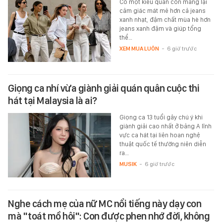
Có một kiểu quần còn mang lại
cảm giác mát mẻ hơn cả jeans
xanh nhạt, đậm chất mùa hè hơn
jeans xanh đậm và giúp tổng
thể…
XEM MUA LUÔN
-
6 giờ trước
Giọng ca nhí vừa giành giải quán quân cuộc thi
hát tại Malaysia là ai?
Giọng ca 13 tuổi gây chú ý khi
giành giải cao nhất ở bảng A lĩnh
vực ca hát tại liên hoan nghệ
thuật quốc tế thường niên diễn
ra…
MUSIK
-
6 giờ trước
Nghe cách mẹ của nữ MC nổi tiếng này dạy con
mà "toát mồ hôi": Con được phen nhớ đời, không