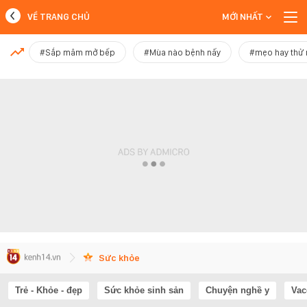
VỀ TRANG CHỦ
MỚI NHẤT
MỚI NHẤT
#Sắp mâm mở bếp
#Mùa nào bệnh nấy
#mẹo hay thử
Xem thêm
Sức khỏe
Trẻ - Khỏe - đẹp
Sức khỏe sinh sản
Chuyện nghề y
Vac