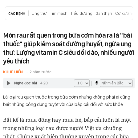
Ung thư
Tim mạch
Tiểu đường
Gan thận
Cơ xương k
CÁC BỆNH
Món rau rất quen trong bữa cơm hóa ra là ''bài
thuốc'' giúp kiểm soát đường huyết, ngừa ung
thư: Lượng vitamin C siêu dồi dào, nhiều người
yêu thích
KHUÊ HIỀN
2 năm trước
Nghe đọc bài
4:20
Là loại rau quen thuộc trong bữa cơm nhưng không phải ai cũng
biết những công dụng tuyệt vời của bắp cải đối với sức khỏe.
Bất kể là mùa đông hay mùa hè, bắp cải luôn là một
trong những loại rau được người Việt ưa chuộng
nhất. Chúng xuất hiện thường xuyên trong các bữa