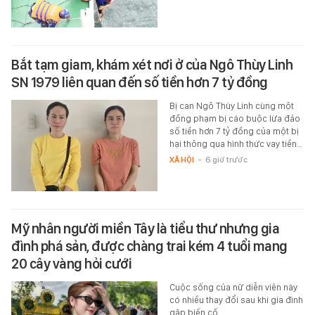
Bắt tạm giam, khám xét nơi ở của Ngô Thùy Linh
SN 1979 liên quan đến số tiền hơn 7 tỷ đồng
Bị can Ngô Thùy Linh cùng một
đồng phạm bị cáo buộc lừa đảo
số tiền hơn 7 tỷ đồng của một bị
hại thông qua hình thức vay tiền…
XÃ HỘI
-
6 giờ trước
Mỹ nhân người miền Tây là tiểu thư nhưng gia
đình phá sản, được chàng trai kém 4 tuổi mang
20 cây vàng hỏi cưới
Cuộc sống của nữ diễn viên này
có nhiều thay đổi sau khi gia đình
gặp biến cố.