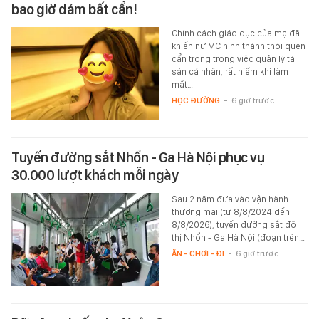
bao giờ dám bất cẩn!
Chính cách giáo dục của mẹ đã
khiến nữ MC hình thành thói quen
cẩn trọng trong việc quản lý tài
sản cá nhân, rất hiếm khi làm
mất…
HỌC ĐƯỜNG
-
6 giờ trước
Tuyến đường sắt Nhổn - Ga Hà Nội phục vụ
30.000 lượt khách mỗi ngày
Sau 2 năm đưa vào vận hành
thương mại (từ 8/8/2024 đến
8/8/2026), tuyến đường sắt đô
thị Nhổn - Ga Hà Nội (đoạn trên…
ĂN - CHƠI - ĐI
-
6 giờ trước