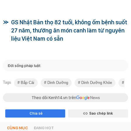
GS Nhật Bản thọ 82 tuổi, không ốm bệnh suốt
27 năm, thường ăn món canh làm từ nguyên
liệu Việt Nam có sẵn
Đời sống pháp luật
Tags
Bắp Cải
Dinh Dưỡng
Dinh Dưỡng Khỏe
Cải
Theo dõi Kenh14.vn trên
Chia sẻ
Sao chép link
CÙNG MỤC
ĐANG HOT