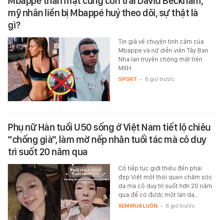
Mbappé thân mật cùng con trai David Beckham,
mỹ nhân liền bị Mbappé huỷ theo dõi, sự thật là
gì?
Tin giả về chuyện tình cảm của
Mbappe và nữ diễn viên Tây Ban
Nha lan truyền chóng mặt trên
MXH.
SPORT
-
6 giờ trước
Phụ nữ Hàn tuổi U50 sống ở Việt Nam tiết lộ chiêu
"chống già", làm mờ nếp nhăn tuổi tác mà cô duy
trì suốt 20 năm qua
Cô tiếp tục giới thiệu đến phái
đẹp Việt một thói quen chăm sóc
da mà cô duy trì suốt hơn 20 năm
qua để có được một làn da…
XEM MUA LUÔN
-
6 giờ trước