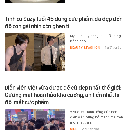
Tình cũ Suzy tuổi 45 đúng cực phẩm, da đẹp đến
độ con gái nhìn còn ghen tị
Mỹ nam này càng lớn tuổi càng
bảnh bao.
BEAUTY & FASHION
-
1 giờ trước
Diễn viên Việt vừa được đề cử đẹp nhất thế giới:
Gương mặt hoàn hảo khó cưỡng, ăn tiền nhất là
đôi mắt cực phẩm
Visual và danh tiếng của nam
diễn viên bùng nổ mạnh mẽ trên
mọi mặt trận.
CINE
-
2 giờ trước