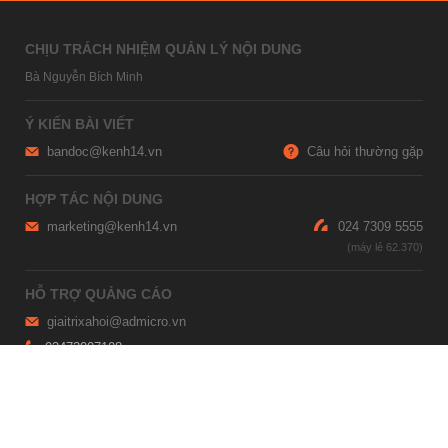
CHỊU TRÁCH NHIỆM QUẢN LÝ NỘI DUNG
Bà Nguyễn Bích Minh
Ý KIẾN BÀI VIẾT
bandoc@kenh14.vn
Câu hỏi thường gặp
HỢP TÁC NỘI DUNG
marketing@kenh14.vn
024 7309 5555
HỖ TRỢ QUẢNG CÁO
giaitrixahoi@admicro.vn
02473007108
TRỤ SỞ HÀ NỘI
Tầng 21, Tòa nhà Center Building, Hapulico Complex, Số 01, phố
Nguyễn Huy Tưởng, phường Thanh Xuân, thành phố Hà Nội