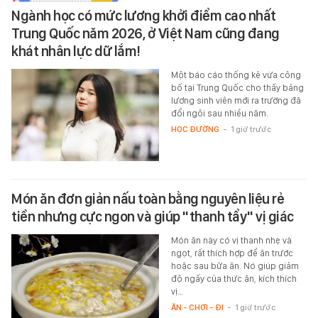
Ngành học có mức lương khởi điểm cao nhất
Trung Quốc năm 2026, ở Việt Nam cũng đang
khát nhân lực dữ lắm!
Một báo cáo thống kê vừa công
bố tại Trung Quốc cho thấy bảng
lương sinh viên mới ra trường đã
đổi ngôi sau nhiều năm.
HỌC ĐƯỜNG
-
1 giờ trước
Món ăn đơn giản nấu toàn bằng nguyên liệu rẻ
tiền nhưng cực ngon và giúp "thanh tẩy" vị giác
Món ăn này có vị thanh nhẹ và
ngọt, rất thích hợp để ăn trước
hoặc sau bữa ăn. Nó giúp giảm
độ ngấy của thức ăn, kích thích
vị…
ĂN - CHƠI - ĐI
-
1 giờ trước