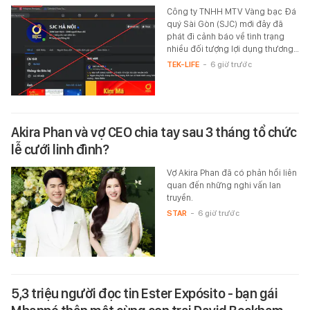
Công ty TNHH MTV Vàng bạc Đá
quý Sài Gòn (SJC) mới đây đã
phát đi cảnh báo về tình trạng
nhiều đối tượng lợi dụng thương…
TEK-LIFE
-
6 giờ trước
Akira Phan và vợ CEO chia tay sau 3 tháng tổ chức
lễ cưới linh đình?
Vợ Akira Phan đã có phản hồi liên
quan đến những nghi vấn lan
truyền.
STAR
-
6 giờ trước
5,3 triệu người đọc tin Ester Expósito - bạn gái