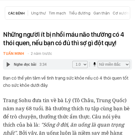
Ung thư
Tim mạch
Tiểu đường
Gan thận
Cơ xương k
CÁC BỆNH
Những người ít bị nhồi máu não thường có 4
thói quen, nếu bạn có đủ thì sợ gì đột quỵ!
TUẤN MINH
2 năm trước
Nghe đọc bài
3:34
Bạn có thể yên tâm về tình trạng sức khỏe nếu có 4 thói quen tốt
cho sức khỏe dưới đây.
Trang Sohu đưa tin về bà Lý (Tô Châu, Trung Quốc)
năm nay 68 tuổi. Bà thường thích tụ tập cùng bạn bè
để trò chuyện, thưởng thức ẩm thực. Câu nói yêu
thích của bà là:
"Sống ở đời, ăn uống là quan trọng
nhất"
. Bởi vậy, ăn uống luôn là niềm say mê hàng