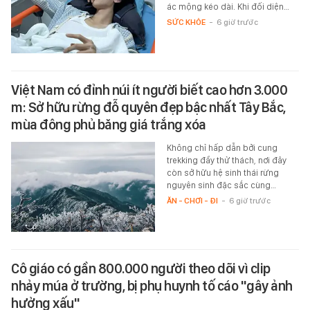
ác mộng kéo dài. Khi đối diện…
SỨC KHỎE
-
6 giờ trước
Việt Nam có đỉnh núi ít người biết cao hơn 3.000
m: Sở hữu rừng đỗ quyên đẹp bậc nhất Tây Bắc,
mùa đông phủ băng giá trắng xóa
Không chỉ hấp dẫn bởi cung
trekking đầy thử thách, nơi đây
còn sở hữu hệ sinh thái rừng
nguyên sinh đặc sắc cùng…
ĂN - CHƠI - ĐI
-
6 giờ trước
Cô giáo có gần 800.000 người theo dõi vì clip
nhảy múa ở trường, bị phụ huynh tố cáo "gây ảnh
hưởng xấu"