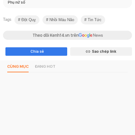
Phụ nữ số
Tags
Đột Quỵ
Nhồi Máu Não
Tin Tức
Theo dõi Kenh14.vn trên
Chia sẻ
Sao chép link
CÙNG MỤC
ĐANG HOT