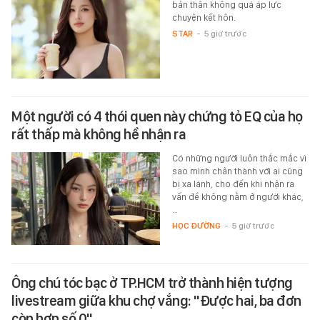
bản thân không quá áp lực
chuyện kết hôn.
STAR
-
5 giờ trước
Một người có 4 thói quen này chứng tỏ EQ của họ
rất thấp mà không hề nhận ra
Có những người luôn thắc mắc vì
sao mình chân thành với ai cũng
bị xa lánh, cho đến khi nhận ra
vấn đề không nằm ở người khác,
…
HỌC ĐƯỜNG
-
5 giờ trước
Ông chú tóc bạc ở TP.HCM trở thành hiện tượng
livestream giữa khu chợ vắng: "Được hai, ba đơn
còn hơn số 0"