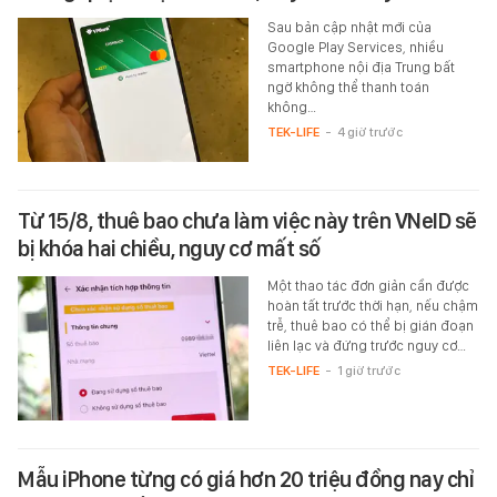
Sau bản cập nhật mới của
Google Play Services, nhiều
smartphone nội địa Trung bất
ngờ không thể thanh toán
không…
TEK-LIFE
-
4 giờ trước
Từ 15/8, thuê bao chưa làm việc này trên VNeID sẽ
bị khóa hai chiều, nguy cơ mất số
Một thao tác đơn giản cần được
hoàn tất trước thời hạn, nếu chậm
trễ, thuê bao có thể bị gián đoạn
liên lạc và đứng trước nguy cơ…
TEK-LIFE
-
1 giờ trước
Mẫu iPhone từng có giá hơn 20 triệu đồng nay chỉ