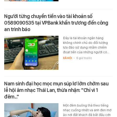
Người từng chuyển tiền vào tài khoản số
0589090535 tại VPBank khẩn trương đến công
an trình báo
Đây là tài khoản ngân hàng
không chính chủ do đối tượng
lừa đảo sử dụng nhằm chiếm
đoạt tiền của những người có…
XÃ HỘI
-
6 giờ trước
Nam sinh đại học mọc mụn súp lơ lởm chởm sau
lễ hội âm nhạc Thái Lan, thừa nhận: "Chỉ vì 1
đêm..."
Một đêm buông thả theo tiếng
nhạc cuồng nhiệt và ánh đèn mờ
ảo nơi đất khách đã bắt đầu cơn