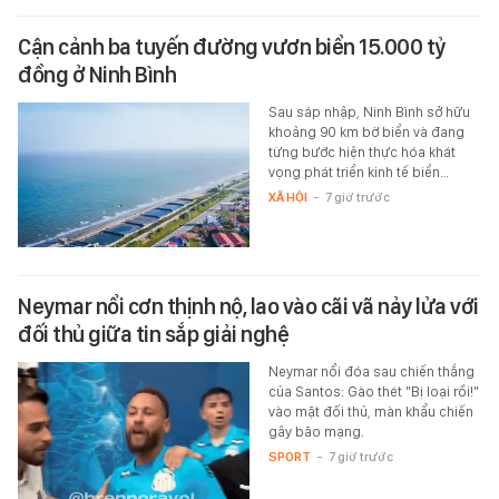
Cận cảnh ba tuyến đường vươn biển 15.000 tỷ
đồng ở Ninh Bình
Sau sáp nhập, Ninh Bình sở hữu
khoảng 90 km bờ biển và đang
từng bước hiện thực hóa khát
vọng phát triển kinh tế biển…
XÃ HỘI
-
7 giờ trước
Neymar nổi cơn thịnh nộ, lao vào cãi vã nảy lửa với
đối thủ giữa tin sắp giải nghệ
Neymar nổi đóa sau chiến thắng
của Santos: Gào thét "Bị loại rồi!"
vào mặt đối thủ, màn khẩu chiến
gây bão mạng.
SPORT
-
7 giờ trước