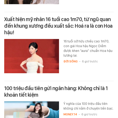
Xuất hiện mỹ nhân 16 tuổi cao 1m70, từ ngũ quan
đến khung xương đều xuất sắc: Hoá ra là con Hoa
hậu!
16 tuổi sở hữu chiều cao 1m70,
con gái Hoa hậu Ngọc Diễm
được khen “aura” chuẩn Hoa hậu
tương lai.
ĐỜI SỐNG
-
6 giờ trước
100 triệu đầu tiên gửi ngân hàng: Không chỉ là 1
khoản tiết kiệm
Ý nghĩa của 100 triệu đầu tiên
không chỉ nằm ở chuyện tiền bạc.
MONEY.14
-
6 giờ trước