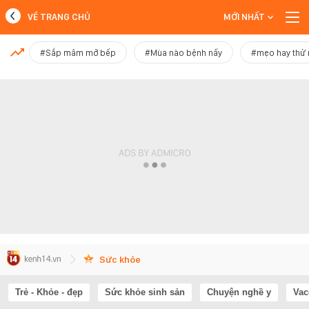
VỀ TRANG CHỦ
MỚI NHẤT
MỚI NHẤT
#Sắp mâm mở bếp
#Mùa nào bệnh nấy
#mẹo hay thử
Xem thêm
Sức khỏe
Trẻ - Khỏe - đẹp
Sức khỏe sinh sản
Chuyện nghề y
Vac