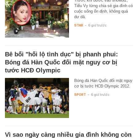
Trước khi bước vào showbiz,
Tiểu Vy từng chia sẻ gia đình có
cuộc sống ổn định, không quá
dư dả.
STAR
-
6 giờ trước
Bê bối "hối lộ tình dục" bị phanh phui:
Bóng đá Hàn Quốc đối mặt nguy cơ bị
tước HCĐ Olympic
Bóng đá Hàn Quốc đối mặt nguy
cơ bị tước HCĐ Olympic 2012.
SPORT
-
6 giờ trước
Vì sao ngày càng nhiều gia đình không còn