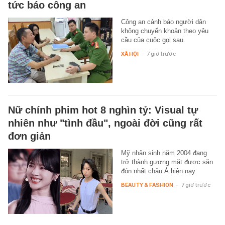
tức báo công an
Công an cảnh báo người dân
không chuyển khoản theo yêu
cầu của cuộc gọi sau.
XÃ HỘI
-
7 giờ trước
Nữ chính phim hot 8 nghìn tỷ: Visual tự
nhiên như "tình đầu", ngoài đời cũng rất
đơn giản
Mỹ nhân sinh năm 2004 đang
trở thành gương mặt được săn
đón nhất châu Á hiện nay.
BEAUTY & FASHION
-
7 giờ trước