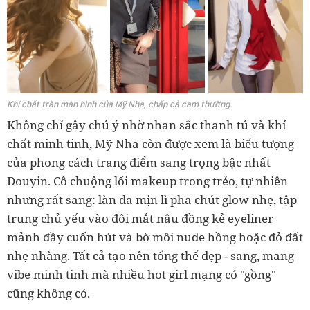
Khí chất tràn màn hình của Mỹ Nha, chấp cả cam thường.
Không chỉ gây chú ý nhờ nhan sắc thanh tú và khí
chất minh tinh, Mỹ Nha còn được xem là biểu tượng
của phong cách trang điểm sang trọng bậc nhất
Douyin. Cô chuộng lối makeup trong trẻo, tự nhiên
nhưng rất sang: làn da mịn lì pha chút glow nhẹ, tập
trung chủ yếu vào đôi mắt nâu đồng kẻ eyeliner
mảnh đầy cuốn hút và bờ môi nude hồng hoặc đỏ đất
nhẹ nhàng. Tất cả tạo nên tổng thể đẹp - sang, mang
vibe minh tinh mà nhiều hot girl mạng có "gồng"
cũng không có.