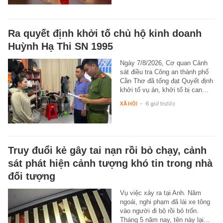
Ra quyết định khởi tố chủ hộ kinh doanh
Huỳnh Hạ Thi SN 1995
Ngày 7/8/2026, Cơ quan Cảnh
sát điều tra Công an thành phố
Cần Thơ đã tống đạt Quyết định
khởi tố vụ án, khởi tố bị can…
XÃ HỘI
-
6 giờ trước
Truy đuổi kẻ gây tai nạn rồi bỏ chạy, cảnh
sát phát hiện cảnh tượng khó tin trong nhà
đối tượng
Vụ việc xảy ra tại Anh. Năm
ngoái, nghi phạm đã lái xe tông
vào người đi bộ rồi bỏ trốn.
Tháng 5 năm nay, tên này lại…