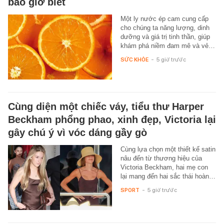
bao giờ biết
Một ly nước ép cam cung cấp
cho chúng ta năng lượng, dinh
dưỡng và giá trị tinh thần, giúp
khám phá niềm đam mê và vẻ…
SỨC KHỎE
-
5 giờ trước
Cùng diện một chiếc váy, tiểu thư Harper
Beckham phổng phao, xinh đẹp, Victoria lại
gây chú ý vì vóc dáng gầy gò
Cùng lựa chọn một thiết kế satin
nâu đến từ thương hiệu của
Victoria Beckham, hai mẹ con
lại mang đến hai sắc thái hoàn…
SPORT
-
5 giờ trước