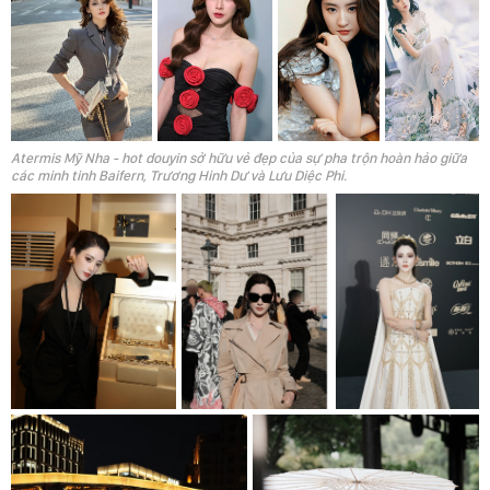
Atermis Mỹ Nha - hot douyin sở hữu vẻ đẹp của sự pha trộn hoàn hảo giữa
các minh tinh Baifern, Trương Hinh Dư và Lưu Diệc Phi.