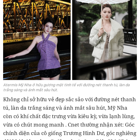
Atermis Mỹ Nha ở hữu gương mặt tinh tế với đường nét thanh tú, làn da
trắng sáng và ánh mắt sâu hút.
Không chỉ sở hữu vẻ đẹp sắc sảo với đường nét thanh
tú, làn da trắng sáng và ánh mắt sâu hút,
Mỹ Nha
còn có khí chất đặc trưng vừa kiêu kỳ, vừa lạnh lùng,
vừa có chút mong manh
. Cnet thường nhận xét:
Góc
chính diện của cô giống Trương Hinh Dư, góc nghiêng