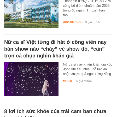
Thông tin (ĐHQG TP.HCM) vừa
công bố điểm chuẩn năm 2026,
trong đó ngành Trí tuệ nhân
tạo…
HỌC ĐƯỜNG
-
6 giờ trước
Nữ ca sĩ Việt từng đi hát ở công viên nay
bán show nào “cháy” vé show đó, “cân”
trọn cả chục nghìn khán giả
Nữ ca sĩ này khiến khán giả xúc
động khi sau nhiều nỗ lực đã
nhận được quả ngọt xứng đáng.
MUSIK
-
5 giờ trước
8 lợi ích sức khỏe của trái cam bạn chưa