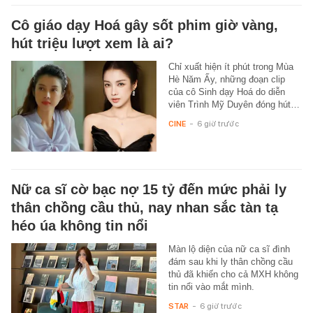
Cô giáo dạy Hoá gây sốt phim giờ vàng,
hút triệu lượt xem là ai?
Chỉ xuất hiện ít phút trong Mùa
Hè Năm Ấy, những đoạn clip
của cô Sinh dạy Hoá do diễn
viên Trình Mỹ Duyên đóng hút…
CINE
-
6 giờ trước
Nữ ca sĩ cờ bạc nợ 15 tỷ đến mức phải ly
thân chồng cầu thủ, nay nhan sắc tàn tạ
héo úa không tin nổi
Màn lộ diện của nữ ca sĩ đình
đám sau khi ly thân chồng cầu
thủ đã khiến cho cả MXH không
tin nổi vào mắt mình.
STAR
-
6 giờ trước