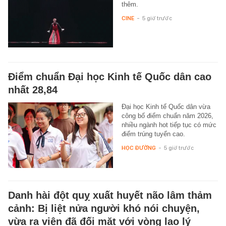
thêm.
CINE
-
5 giờ trước
Điểm chuẩn Đại học Kinh tế Quốc dân cao
nhất 28,84
Đại học Kinh tế Quốc dân vừa
công bố điểm chuẩn năm 2026,
nhiều ngành hot tiếp tục có mức
điểm trúng tuyển cao.
HỌC ĐƯỜNG
-
5 giờ trước
Danh hài đột quỵ xuất huyết não lâm thảm
cảnh: Bị liệt nửa người khó nói chuyện,
vừa ra viện đã đối mặt với vòng lao lý