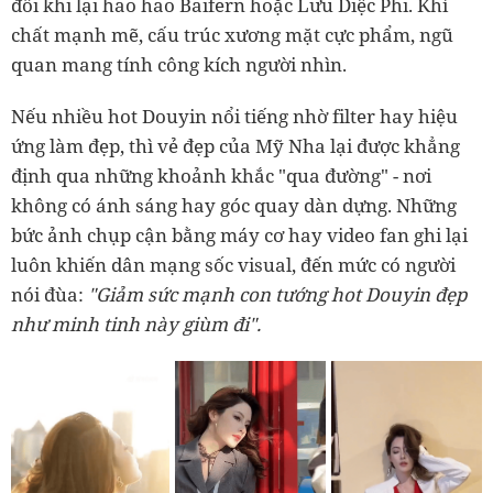
đôi khi lại hao hao Baifern hoặc Lưu Diệc Phi. Khí
chất mạnh mẽ, cấu trúc xương mặt cực phẩm, ngũ
quan mang tính công kích người nhìn.
Nếu nhiều hot Douyin nổi tiếng nhờ filter hay hiệu
ứng làm đẹp, thì
vẻ đẹp của Mỹ Nha lại được khẳng
định qua những khoảnh khắc "qua đường" -
nơi
không có ánh sáng hay góc quay dàn dựng. Những
bức ảnh chụp cận bằng máy cơ hay video fan ghi lại
luôn khiến dân mạng sốc visual, đến mức có người
nói đùa:
"Giảm sức mạnh con tướng hot Douyin đẹp
như minh tinh này giùm đi".