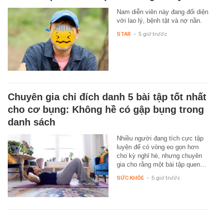
Nam diễn viên này đang đối diện
với lao lý, bệnh tật và nợ nần.
STAR
-
5 giờ trước
Chuyên gia chỉ đích danh 5 bài tập tốt nhất
cho cơ bụng: Không hề có gập bụng trong
danh sách
Nhiều người đang tích cực tập
luyện để có vòng eo gọn hơn
cho kỳ nghỉ hè, nhưng chuyên
gia cho rằng một bài tập quen…
SỨC KHỎE
-
5 giờ trước