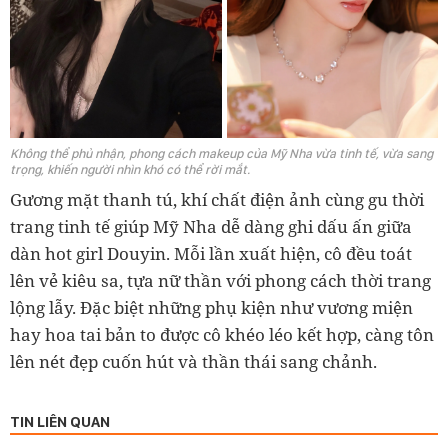
Không thể phủ nhận, phong cách makeup của Mỹ Nha vừa tinh tế, vừa sang
trọng, khiến người nhìn khó có thể rời mắt.
Gương mặt thanh tú, khí chất điện ảnh cùng gu thời
trang tinh tế giúp Mỹ Nha dễ dàng ghi dấu ấn giữa
dàn hot girl Douyin. Mỗi lần xuất hiện, cô đều toát
lên vẻ kiêu sa, tựa nữ thần với phong cách thời trang
lộng lẫy. Đặc biệt những phụ kiện như vương miện
hay hoa tai bản to được cô khéo léo kết hợp, càng tôn
lên nét đẹp cuốn hút và thần thái sang chảnh.
TIN LIÊN QUAN