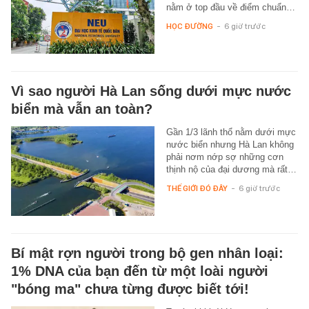
nằm ở top đầu về điểm chuẩn…
HỌC ĐƯỜNG
-
6 giờ trước
Vì sao người Hà Lan sống dưới mực nước
biển mà vẫn an toàn?
Gần 1/3 lãnh thổ nằm dưới mực
nước biển nhưng Hà Lan không
phải nơm nớp sợ những cơn
thịnh nộ của đại dương mà rất…
THẾ GIỚI ĐÓ ĐÂY
-
6 giờ trước
Bí mật rợn người trong bộ gen nhân loại:
1% DNA của bạn đến từ một loài người
"bóng ma" chưa từng được biết tới!