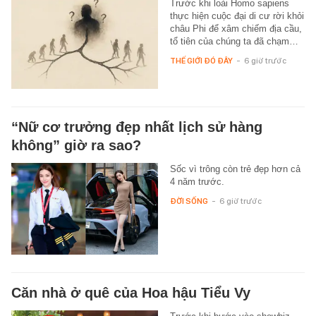
Trước khi loài Homo sapiens
thực hiện cuộc đại di cư rời khỏi
châu Phi để xâm chiếm địa cầu,
tổ tiên của chúng ta đã chạm…
THẾ GIỚI ĐÓ ĐÂY
-
6 giờ trước
“Nữ cơ trưởng đẹp nhất lịch sử hàng
không” giờ ra sao?
Sốc vì trông còn trẻ đẹp hơn cả
4 năm trước.
ĐỜI SỐNG
-
6 giờ trước
Căn nhà ở quê của Hoa hậu Tiểu Vy