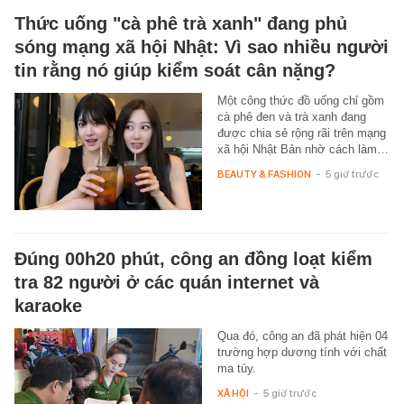
Thức uống "cà phê trà xanh" đang phủ
sóng mạng xã hội Nhật: Vì sao nhiều người
tin rằng nó giúp kiểm soát cân nặng?
Một công thức đồ uống chỉ gồm
cà phê đen và trà xanh đang
được chia sẻ rộng rãi trên mạng
xã hội Nhật Bản nhờ cách làm…
BEAUTY & FASHION
-
5 giờ trước
Đúng 00h20 phút, công an đồng loạt kiểm
tra 82 người ở các quán internet và
karaoke
Qua đó, công an đã phát hiện 04
trường hợp dương tính với chất
ma túy.
XÃ HỘI
-
5 giờ trước