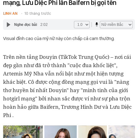
mạng, Lưu Diệc Phi lẫn Baifern bị gọi tên
LINH AN
10 tháng trước
Nghe đọc bài
2:02
Visual đỉnh cao của mỹ nữ này còn chấp cả cam thường.
Trên nền tảng Douyin (TikTok Trung Quốc) – nơi cái
đẹp gần như đã trở thành "cuộc đua khốc liệt",
Artemis Mỹ Nha
vẫn nổi bật như một hiện tượng
khác biệt. Cô được cộng đồng mạng gọi vui là
"nàng
thơ huyền bí nhất Douyin"
hay
"minh tinh của giới
hotgirl mạng"
bởi nhan sắc được ví như sự pha trộn
hoàn hảo giữa
Baifern, Trương Hinh Dư và Lưu Diệc
Phi
.