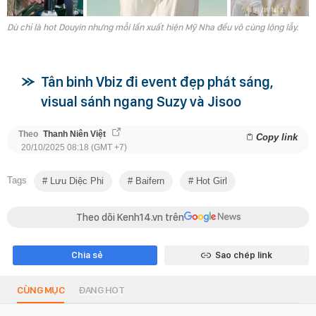
Dù chỉ là hot Douyin nhưng mỗi lần xuất hiện Mỹ Nha đều vô cùng lộng lẫy.
Tân binh Vbiz đi event đẹp phát sáng,
visual sánh ngang Suzy và Jisoo
Theo
Thanh Niên Việt
Copy link
20/10/2025 08:18 (GMT +7)
Tags
Lưu Diệc Phi
Baifern
Hot Girl
Theo dõi Kenh14.vn trên
Chia sẻ
Sao chép link
CÙNG MỤC
ĐANG HOT