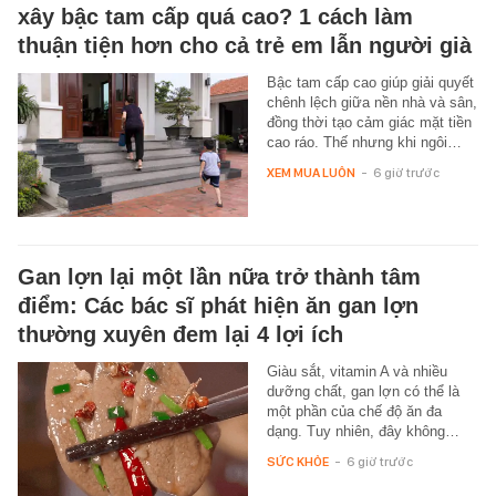
xây bậc tam cấp quá cao? 1 cách làm
thuận tiện hơn cho cả trẻ em lẫn người già
Bậc tam cấp cao giúp giải quyết
chênh lệch giữa nền nhà và sân,
đồng thời tạo cảm giác mặt tiền
cao ráo. Thế nhưng khi ngôi…
XEM MUA LUÔN
-
6 giờ trước
Gan lợn lại một lần nữa trở thành tâm
điểm: Các bác sĩ phát hiện ăn gan lợn
thường xuyên đem lại 4 lợi ích
Giàu sắt, vitamin A và nhiều
dưỡng chất, gan lợn có thể là
một phần của chế độ ăn đa
dạng. Tuy nhiên, đây không…
SỨC KHỎE
-
6 giờ trước