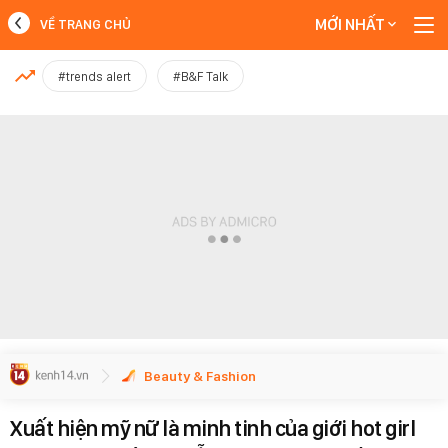
MỚI NHẤT
VỀ TRANG CHỦ
MỚI NHẤT
#trends alert
#B&F Talk
Xem thêm
Beauty & Fashion
Xuất hiện mỹ nữ là minh tinh của giới hot girl